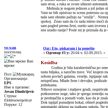
sam stvar, a ruka se svom silinom automatski
Mrdnula je nogom jednom a još jedan slabij
Vam ne bih opisivao tu scenu potresnu za op
tada sam obratio pažnju na "oružje". Nemojte
spokoj. Znao sam da ću sada mirno moći da r
sam pogled prema ženi, osetio sam izvesnu j
nisi uradio ranije? Posle mi je priznala da je
yo-wan
Одг: Eto, piskaram i ja ponešto
посетилац
«
Одговор #3 у:
20.04 ч. 02.09.2015. »
Ван
Kosidba
мреже
Godina je bila karakteristična po smenji
rastu biljaka, a naročito trave. Već krajem 
Пол:
sobom povlači galamu, veselje, ispijanje raki
Организација:
neispričana. Mlade žene i devojke, podizal
EPS
jedinkama.
Име и презиме:
Nihove oznojene i maljave grudi, raspirival
Jovan Dimitrijevic
potkusurene noge, tako je sprega izmedju s
Струка:
je prednjačila u ponudi vode, kao da je zna
Elektroenergeticar
Dok ispijaš ponudjeni bokal, ošineš pogledo
Поруке: 12
automatski skliznu na izatkanu suknju. Ne tr