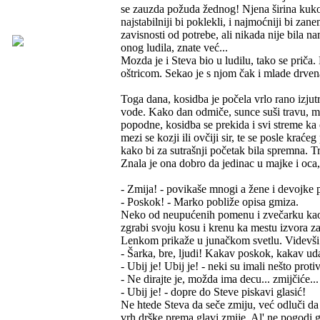
se zauzda požuda žednog! Njena širina kukova 
najstabilniji bi poklekli, i najmoćniji bi zan
zavisnosti od potrebe, ali nikada nije bila 
onog ludila, znate već...
Mozda je i Steva bio u ludilu, tako se prič
oštricom. Sekao je s njom čak i mlade drvenas
Toga dana, kosidba je počela vrlo rano izjutr
vode. Kako dan odmiče, sunce suši travu, muš
popodne, kosidba se prekida i svi streme ka
mezi se kozji ili ovčiji sir, te se posle kra
kako bi za sutrašnji početak bila spremna. Tr
Znala je ona dobro da jedinac u majke i oca, 
- Zmija! - povikaše mnogi a žene i devojke 
- Poskok! - Marko pobliže opisa gmiza.
Neko od neupućenih pomenu i zvečarku kao m
zgrabi svoju kosu i krenu ka mestu izvora z
Lenkom prikaže u junačkom svetlu. Videvši 
- Šarka, bre, ljudi! Kakav poskok, kakav ud
- Ubij je! Ubij je! - neki su imali nešto proti
- Ne dirajte je, možda ima decu... zmijčiće.
- Ubij je! - dopre do Steve piskavi glasić!
Ne htede Steva da seče zmiju, već odluči d
vrh drške prema glavi zmije. Al' ne pogodi