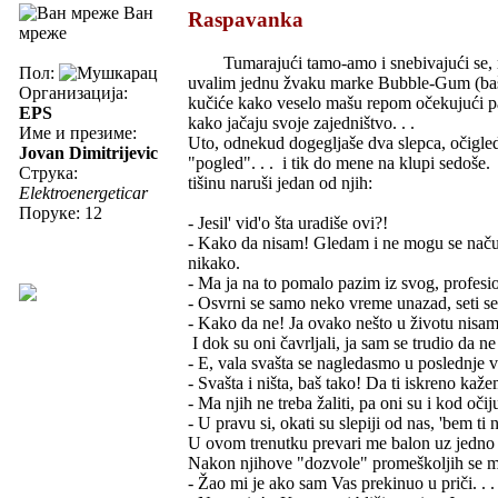
Ван
Raspavanka
мреже
Tumarajući tamo-amo i snebivajući se, nale
Пол:
uvalim jednu žvaku marke Bubble-Gum (baš 
Организација:
kučiće kako veselo mašu repom očekujući p
EPS
kako jačaju svoje zajedništvo. . .
Име и презиме:
Uto, odnekud dogegljaše dva slepca, očigled
Jovan Dimitrijevic
"pogled". . . i tik do mene na klupi sedoše.
Струка:
tišinu naruši jedan od njih:
Elektroenergeticar
Поруке: 12
- Jesil' vid'o šta uradiše ovi?!
- Kako da nisam! Gledam i ne mogu se načudi
nikako.
- Ma ja na to pomalo pazim iz svog, profesi
- Osvrni se samo neko vreme unazad, seti se
- Kako da ne! Ja ovako nešto u životu nisam
I dok su oni čavrljali, ja sam se trudio da 
- E, vala svašta se nagledasmo u poslednje 
- Svašta i ništa, baš tako! Da ti iskreno kaž
- Ma njih ne treba žaliti, pa oni su i kod o
- U pravu si, okati su slepiji od nas, 'bem ti
U ovom trenutku prevari me balon uz jedno 
Nakon njihove "dozvole" promeškoljih se mal
- Žao mi je ako sam Vas prekinuo u priči. . 