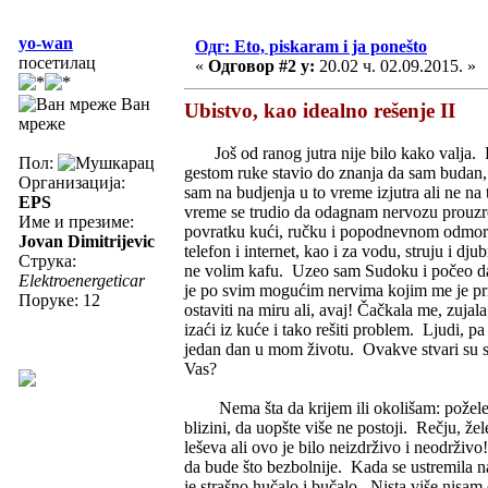
yo-wan
Одг: Eto, piskaram i ja ponešto
посетилац
«
Одговор #2 у:
20.02 ч. 02.09.2015. »
Ван
Ubistvo, kao idealno rešenje II
мреже
Još od ranog jutra nije bilo kako valja. P
Пол:
gestom ruke stavio do znanja da sam budan,
Организација:
sam na budjenja u to vreme izjutra ali ne na 
EPS
vreme se trudio da odagnam nervozu prouz
Име и презиме:
povratku kući, ručku i popodnevnom odmoru. 
Jovan Dimitrijevic
telefon i internet, kao i za vodu, struju i 
Струка:
ne volim kafu. Uzeo sam Sudoku i počeo da 
Elektroenergeticar
je po svim mogućim nervima kojim me je pri
Поруке: 12
ostaviti na miru ali, avaj! Čačkala me, zuj
izaći iz kuće i tako rešiti problem. Ljudi, p
jedan dan u mom životu. Ovakve stvari su se
Vas?
Nema šta da krijem ili okolišam: poželeo 
blizini, da uopšte više ne postoji. Rečju, ž
leševa ali ovo je bilo neizdrživo i neodrživ
da bude što bezbolnije. Kada se ustremila 
je strašno hučalo i bučalo. Nista više nisam