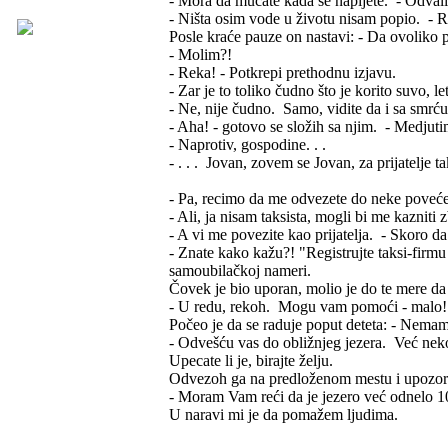
- Mora da mucate kada se napijete. - Odvali
- Ništa osim vode u životu nisam popio. - 
Posle kraće pauze on nastavi: - Da ovoliko 
- Molim?!
- Reka! - Potkrepi prethodnu izjavu.
- Zar je to toliko čudno što je korito suvo, le
- Ne, nije čudno. Samo, vidite da i sa smrć
- Aha! - gotovo se složih sa njim. - Medjuti
- Naprotiv, gospodine. . .
- . . . Jovan, zovem se Jovan, za prijatelje 
- Pa, recimo da me odvezete do neke poveće 
- Ali, ja nisam taksista, mogli bi me kaznit
- A vi me povezite kao prijatelja. - Skoro da 
- Znate kako kažu?! "Registrujte taksi-firmu
samoubilačkoj nameri.
Čovek je bio uporan, molio je do te mere d
- U redu, rekoh. Mogu vam pomoći - malo!
Počeo je da se raduje poput deteta: - Nema
- Odvešću vas do obližnjeg jezera. Već nekol
Upecate li je, birajte želju.
Odvezoh ga na predloženom mestu i upozor
- Moram Vam reći da je jezero već odnelo 10
U naravi mi je da pomažem ljudima.