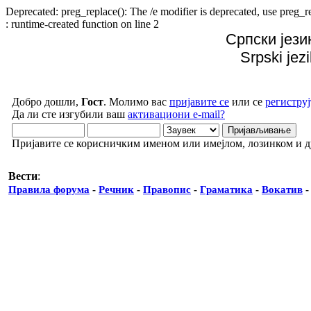
Deprecated: preg_replace(): The /e modifier is deprecated, use preg
: runtime-created function on line 2
Српски јези
Srpski jez
Добро дошли,
Гост
. Молимо вас
пријавите се
или се
региструј
Да ли сте изгубили ваш
активациони e-mail?
Пријавите се корисничким именом или имејлом, лозинком и 
Вести
:
Правила форума
-
Речник
-
Правопис
-
Граматика
-
Вокатив