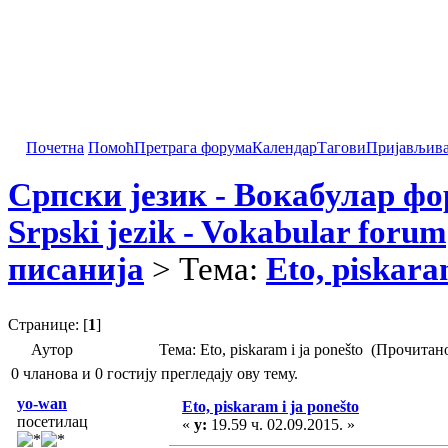
Почетна
Помоћ
Претрага форума
Календар
Тагови
Пријављив
Српски језик - Вокабулар ф
Srpski jezik - Vokabular forum
писанија
> Тема:
Eto, piskara
Странице: [
1
]
Аутор
Тема: Eto, piskaram i ja ponešto (Прочитан
0 чланова и 0 гостију прегледају ову тему.
yo-wan
Eto, piskaram i ja ponešto
посетилац
«
у:
19.59 ч. 02.09.2015. »