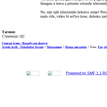
šmugnu u travu a prisutni vrisnuše izbezumlj
Ne, nije njih izbezumilo bekstvo zmije! Prest
malo više, video bi sečivo kose, duboko zari
Тагови:
Странице: [
1
]
Српски језик - Вокабулар форум
Srpski jezik - Vokabular forum
>
Читаоница
>
Наша писанија
> Тема:
Eto, p
Powered by SMF 1.1 R