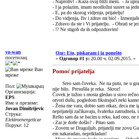
- Naprotiv! - Kaza ovaj bliži meni. - Ja up
- I ja polazim, imam neodložni susret sa j
- E, pa do skorog vidjenja, prijatelju!
- Do vidjenja, živ i zdrav mi bio! - Izmenj
- Zdravo da ste i Vi prijatelju. - Obrati se 
- !? Ne stigoh da ih odpozdravim!
yo-wan
Одг: Eto, piskaram i ja ponešto
посетилац
«
Одговор #1 у:
20.00 ч. 02.09.2015. »
Ван
Pomoć prijatelja
мреже
Sreo sam čoveka. Ne na putu, ne u gradu
Пол:
nije bilo. Presušila je reka. Skroz!
Организација:
Čovek je tužno s mosta gledao u suvo rečno
EPS
otvori dušu, pogledom fiksirajući neki kame
Име и презиме:
- Žena me vara, dobio sam otkaz, deca me igno
Jovan Dimitrijevic
neprijatelji začikavaju, švalerka zatrudnela, isk
Струка:
Rešio sam da se bacim u reku, kad ono, ne m
Elektroenergeticar
- Zar je dotle došlo? - Pitao sam
Поруке: 12
- Zovem se Dragoljub, prijatelji me zovu G
em nakaradan, neprikladan!