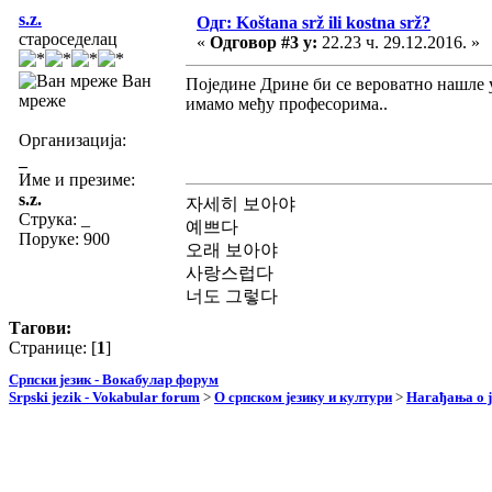
s.z.
Одг: Koštana srž ili kostna srž?
староседелац
«
Одговор #3 у:
22.23 ч. 29.12.2016. »
Ван
Поједине Дрине би се вероватно нашле у
мреже
имамо међу професорима..
Организација:
_
Име и презиме:
s.z.
자세히 보아야
Струка:
_
예쁘다
Поруке: 900
오래 보아야
사랑스럽다
너도 그렇다
Тагови:
Странице: [
1
]
Српски језик - Вокабулар форум
Srpski jezik - Vokabular forum
>
О српском језику и култури
>
Нагађања о ј