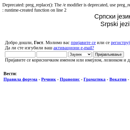
Deprecated: preg_replace(): The /e modifier is deprecated, use preg
: runtime-created function on line 2
Српски јези
Srpski jez
Добро дошли,
Гост
. Молимо вас
пријавите се
или се
региструј
Да ли сте изгубили ваш
активациони e-mail?
Пријавите се корисничким именом или имејлом, лозинком и 
Вести
:
Правила форума
-
Речник
-
Правопис
-
Граматика
-
Вокатив