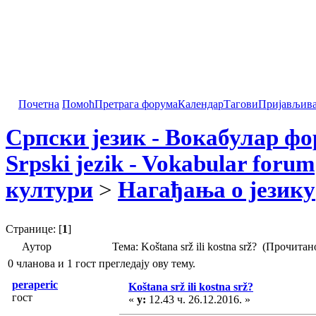
Почетна
Помоћ
Претрага форума
Календар
Тагови
Пријављив
Српски језик - Вокабулар ф
Srpski jezik - Vokabular forum
култури
>
Нагађања о језику
Странице: [
1
]
Аутор
Тема: Koštana srž ili kostna srž? (Прочита
0 чланова и 1 гост прегледају ову тему.
peraperic
Koštana srž ili kostna srž?
гост
«
у:
12.43 ч. 26.12.2016. »