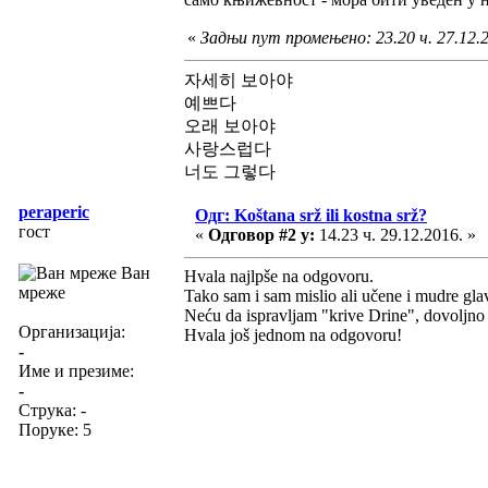
«
Задњи пут промењено: 23.20 ч. 27.12.20
자세히 보아야
예쁘다
오래 보아야
사랑스럽다
너도 그렇다
peraperic
Одг: Koštana srž ili kostna srž?
гост
«
Одговор #2 у:
14.23 ч. 29.12.2016. »
Ван
Hvala najlpše na odgovoru.
мреже
Tako sam i sam mislio ali učene i mudre glav
Neću da ispravljam "krive Drine", dovoljno 
Организација:
Hvala još jednom na odgovoru!
-
Име и презиме:
-
Струка:
-
Поруке: 5