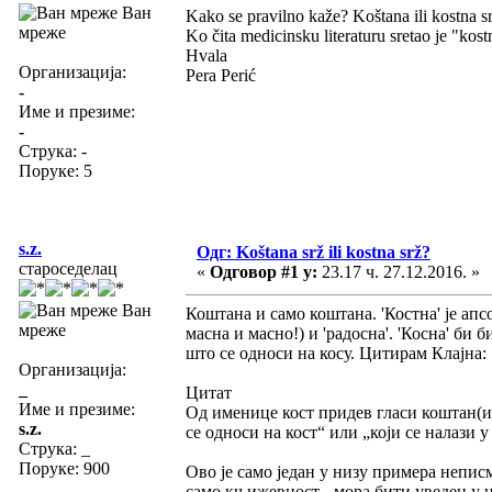
Ван
Kako se pravilno kaže? Koštana ili kostna s
мреже
Ko čita medicinsku literaturu sretao je "kost
Hvala
Организација:
Pera Perić
-
Име и презиме:
-
Струка:
-
Поруке: 5
s.z.
Одг: Koštana srž ili kostna srž?
староседелац
«
Одговор #1 у:
23.17 ч. 27.12.2016. »
Ван
Коштана и само коштана. 'Костна' је ап
мреже
масна и масно!) и 'радосна'. 'Косна' би 
што се односи на косу. Цитирам Клајна:
Организација:
_
Цитат
Име и презиме:
Од именице кост придев гласи коштан(и)
s.z.
се односи на кост“ или „који се налази у
Струка:
_
Поруке: 900
Ово је само један у низу примера неписм
само књижевност - мора бити уведен у н