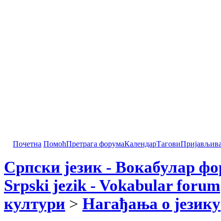
Почетна
Помоћ
Претрага форума
Календар
Тагови
Пријављив
Српски језик - Вокабулар ф
Srpski jezik - Vokabular forum
култури
>
Нагађања о језику