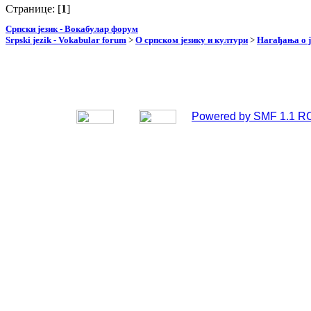
Странице: [
1
]
Српски језик - Вокабулар форум
Srpski jezik - Vokabular forum
>
О српском језику и култури
>
Нагађања о ј
Powered by SMF 1.1 R