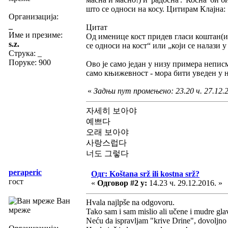
што се односи на косу. Цитирам Клајна:
Организација:
_
Цитат
Име и презиме:
Од именице кост придев гласи коштан(и)
s.z.
се односи на кост“ или „који се налази у
Струка:
_
Поруке: 900
Ово је само један у низу примера неписм
само књижевност - мора бити уведен у н
«
Задњи пут промењено: 23.20 ч. 27.12.20
자세히 보아야
예쁘다
오래 보아야
사랑스럽다
너도 그렇다
peraperic
Одг: Koštana srž ili kostna srž?
гост
«
Одговор #2 у:
14.23 ч. 29.12.2016. »
Ван
Hvala najlpše na odgovoru.
мреже
Tako sam i sam mislio ali učene i mudre glav
Neću da ispravljam "krive Drine", dovoljno 