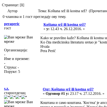
Странице: [
1
]
Аутор
Тема: Koštana srž ili kostna srž? (Прочита
0 чланова и 1 гост прегледају ову тему.
peraperic
Koštana srž ili kostna srž?
гост
«
у:
12.43 ч. 26.12.2016. »
Ван
Kako se pravilno kaže? Koštana ili kostna s
мреже
Ko čita medicinsku literaturu sretao je "kost
Hvala
Организација:
Pera Perić
-
Име и презиме:
-
Струка:
-
Поруке: 5
s.z.
Одг: Koštana srž ili kostna srž?
староседелац
«
Одговор #1 у:
23.17 ч. 27.12.2016. »
Ван
Коштана и само коштана. 'Костна' је ап
мреже
масна и масно!) и 'радосна'. 'Косна' би 