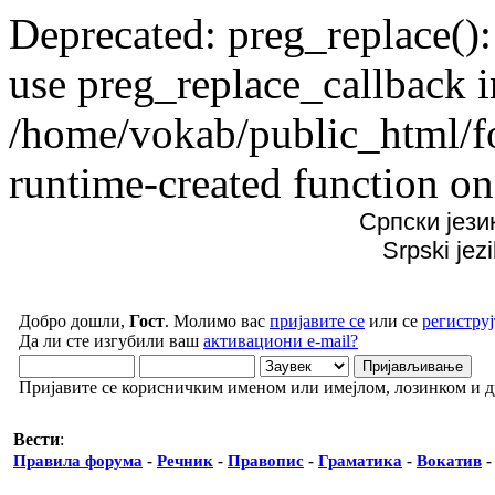
Deprecated: preg_replace():
use preg_replace_callback i
/home/vokab/public_html/f
runtime-created function on
Српски јези
Srpski jez
Добро дошли,
Гост
. Молимо вас
пријавите се
или се
региструј
Да ли сте изгубили ваш
активациони e-mail?
Пријавите се корисничким именом или имејлом, лозинком и 
Вести
:
Правила форума
-
Речник
-
Правопис
-
Граматика
-
Вокатив