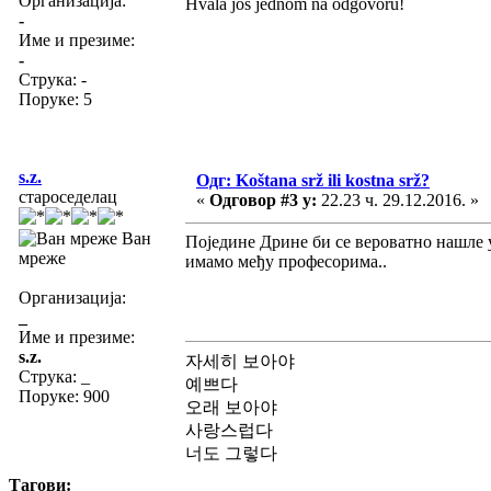
Организација:
Hvala još jednom na odgovoru!
-
Име и презиме:
-
Струка:
-
Поруке: 5
s.z.
Одг: Koštana srž ili kostna srž?
староседелац
«
Одговор #3 у:
22.23 ч. 29.12.2016. »
Ван
Поједине Дрине би се вероватно нашле у
мреже
имамо међу професорима..
Организација:
_
Име и презиме:
s.z.
자세히 보아야
Струка:
_
예쁘다
Поруке: 900
오래 보아야
사랑스럽다
너도 그렇다
Тагови: