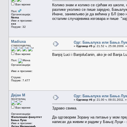
Ван мреже
Колико знам и колико се сјећам из школе, о
разлике уколико се пише заједно, Бањалу
Пол:
Иначе, занимљиво је да већина у БЛ (ово
Организација:
Nema
осталим случајевима изговара и пише "за
Име и презиме:
xxx
Поруке: 32
Madiuxa
Одг: Бањалука или Бања Лу
староседелац
«
Одговор #5 у:
21.52 ч. 25.08.2009. »
Ван мреже
Banjoj Luci i Banjolučanin, ako je od Banja L
Пол:
Организација:
Име и презиме:
Струка:
Поруке: 7.477
Дејан М
Одг: Бањалука или Бања Лу
посетилац
«
Одговор #6 у:
21.00 ч. 09.01.2011. »
Ван мреже
Здраво свима.
Организација:
Да одговорим Зорану на питање у мом пре
Филолошки факултет
Бања Лука
написах да живим и радим у Бањој Луци - з
Име и презиме:
Дејан Милиновић