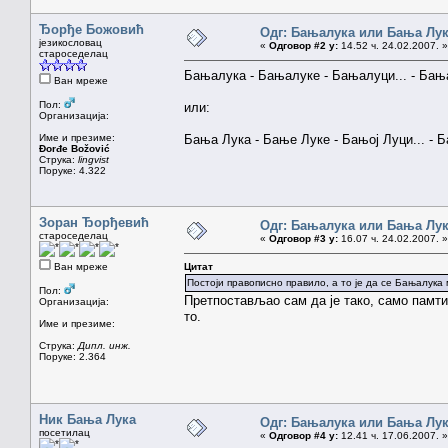
Ђорђе Божовић
Одг: Бањалука или Бања Лу
језикословац
«
Одговор #2 у:
14.52 ч. 24.02.2007. »
староседелац
Бањалука - Бањалуке - Бањалуци... - Ба
Ван мреже
Пол:
или:
Организација:
Име и презиме:
Бања Лука - Бање Луке - Бањој Луци... -
Đorđe Božović
Струка:
lingvist
Поруке: 4.322
Зоран Ђорђевић
Одг: Бањалука или Бања Лу
староседелац
«
Одговор #3 у:
16.07 ч. 24.02.2007. »
Ван мреже
Цитат
Постоји правописно правило, а то је да се Бањалука 
Пол:
Претпостављао сам да је тако, само памтим
Организација:
то.
Име и презиме:
Струка:
Дипл. инж.
Поруке: 2.364
Ник Бања Лука
Одг: Бањалука или Бања Лу
посетилац
«
Одговор #4 у:
12.41 ч. 17.06.2007. »