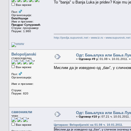
To "banja" u Banja Luka je pridev? Koje mu j
Ван мреже
Пол:
Организација:
DataVoyage
Име и презиме:
Предраг Супуровић
Струка:
програмер
Поруке: 1.960
http://pedja.supurovic.net
-
www.iz.rs
-
www.supurovic.net
Belopoljanski
Одг: Бањалука или Бања Лу
староседелац
«
Одговор #9 у:
01.08 ч. 10.01.2011. »
Ван мреже
Мислим да је изведено од „бан“, у сличном
Пол:
Организација:
Име и презиме:
Струка:
Поруке: 820
самоникли
Одг: Бањалука или Бања Лу
члан
«
Одговор #10 у:
07.21 ч. 10.01.2011.
Ван мреже
Цитирано: Belopoljanski на 01.08 ч. 10.01.2011.
Мислим да је изведено од „бан“, у сличном значењу к