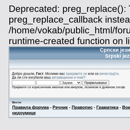
Deprecated: preg_replace(): 
preg_replace_callback instea
/home/vokab/public_html/for
runtime-created function on l
Српски јез
Srpski jez
Добро дошли,
Гост
. Молимо вас
пријавите се
или се
региструјте
.
Да ли сте изгубили ваш
активациони e-mail?
Пријавите се корисничким именом или имејлом, лозинком и дужином сесије
Вести
:
Правила форума
-
Речник
-
Правопис
-
Граматика
-
Вок
недоумице