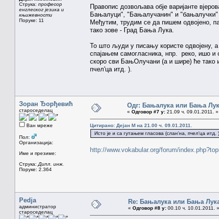
Струка:
професор
Правопис дозвољава обје варијанте вјерова
енглеског језика и
Бањалуци", "Бањалучанин" и "бањалучки" не
књижевности
Поруке: 11
Међутим, трудим се да пишем одвојено, па
тако зове - Град Бања Лука.
То што људи у писању користе одвојену, а
спајањем самогласника, нпр. реко, ишо и с
скоро сви БањОлучани (а и шире) ће тако и
пчел'ца итд. ).
Зоран Ђорђевић
Одг: Бањалука или Бања Лу
староседелац
«
Одговор #7 у:
21.09 ч. 09.01.2011. »
Ван мреже
Цитирано: Дејан М на 21.00 ч. 09.01.2011.
Исто је и са гутањем гласова (слан'на, пчел'ца итд. )
Пол:
Организација:
http://www.vokabular.org/forum/index.php?
Име и презиме:
Струка:
Дипл. инж.
Поруке: 2.364
Pedja
Re: Бањалука или Бања Лук
администратор
«
Одговор #8 у:
00.10 ч. 10.01.2011. 
староседелац