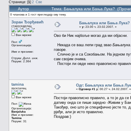
Странице: [
1
]
2
Све
Аутор
Тема: Бањалука или Бања Лука? (Прочи
0 чланова и 1 гост прегледају ову тему.
Зоран Ђорђевић
Бањалука или Бања Лука?
староседелац
«
у:
23.00 ч. 23.02.2007. »
Ван мреже
Ово би Ник најбоље могао да ми објасни.
Пол:
Некада се ваш лепи град звао
Бањалука
Организација:
говоре.
Име и презиме:
Слично је и са Сокобањом. На једном пу
Струка:
Дипл. инж.
сам својим очима.
Поруке: 2.364
Постоји ли овде неко правописно правило,
tamina
Одг: Бањалука или Бања Лу
посетилац
«
Одговор #1 у:
00.27 ч. 24.02.2007. »
Ван мреже
Постоји правописно правило, а то је да се
дативу онда се пише заједно -Живим у Бањ
Пол:
Такођер, оно што је специфично јесте то,
Организација:
рјеђе, али је исто правилно.
Banjaluka
Име и презиме:
Поздрав:)
Tamina
Поруке: 31