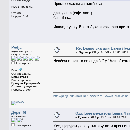
Организација:
Примјер лакши за памћење:
Име и презиме:
дан: дања (свјетлост)
Струка:
Поруке: 134
бан: бања
Иначе, лука у Бања Лука значи, она врста 
Pedja
Re: Бањалука или Бања Лук
администратор
«
Одговор #11 у:
08.50 ч. 10.01.2011.
староседелац
Необично, зашто се онда "а" у "Бања" изгов
Ван мреже
Пол:
Организација:
DataVoyage
Име и презиме:
Предраг Супуровић
Струка:
програмер
Поруке: 1.960
http://pedja.supurovic.net
-
www.iz.rs
-
www.supurovic.net
Дејан М
Одг: Бањалука или Бања Лу
посетилац
«
Одговор #12 у:
12.18 ч. 10.01.2011.
Ван мреже
Хех, вјерујем да је у питању исти принцип