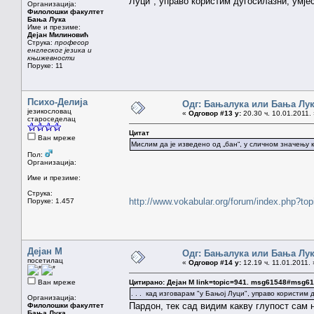
Луци", управо користим дугосилазни, умјес
Организација:
Филолошки факултет
Бања Лука
Име и презиме:
Дејан Милиновић
Струка:
професор
енглеског језика и
књижевности
Поруке: 11
Психо-Делија
Одг: Бањалука или Бања Лу
језикословац
«
Одговор #13 у:
20.30 ч. 10.01.2011.
староседелац
Цитат
Ван мреже
Мислим да је изведено од „бан“, у сличном значењу к
Пол:
Организација:
Име и презиме:
Струка:
http://www.vokabular.org/forum/index.php?to
Поруке: 1.457
Дејан М
Одг: Бањалука или Бања Лу
посетилац
«
Одговор #14 у:
12.19 ч. 11.01.2011. 
Ван мреже
Цитирано: Дејан М link=topic=941. msg61548#msg6
. . . кад изговарам "у Бањој Луци", управо користим
Организација:
Пардон, тек сад видим какву глупост сам н
Филолошки факултет
Бања Лука