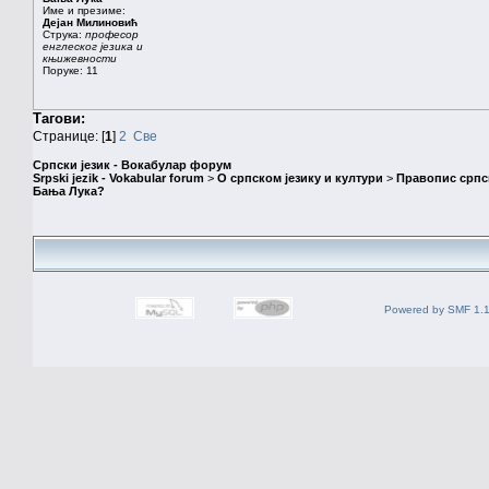
Име и презиме:
Дејан Милиновић
Струка:
професор
енглеског језика и
књижевности
Поруке: 11
Тагови:
Странице: [
1
]
2
Све
Српски језик - Вокабулар форум
Srpski jezik - Vokabular forum
>
О српском језику и култури
>
Правопис српск
Бања Лука?
Powered by SMF 1.