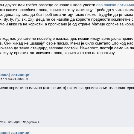
ам другог или трећег разреда основне школе увести
ово овакво латинич
ико наших посебних слова, користе такву латиницу. Треба да у читанкам
 се деца научила да без проблема читају такво писмо. Будући да је так
x, dy, ly, ny, sx, zx), деца ће се навићи да користе предности комплетне
смо и нико га не користи, а прописано је од стране Матице српске за ко
 код нас уопште не посвећује пажња, док немци имају врло јасна правила
s. Они никад не „шишају“ своје писмо. Мени је било сметало што код на
показао да такав стандард заправо постоји. Нажалост, постоји само на п
 скупу српских латиничких слова, користи то као алтернативу.
шаној латиници!
57 ч. 04.04.2008. »
мено користило слично (ако не исто) писмо за дописивање телепринтером
.2008. од Зоран Ђорђевић
»
шаној латиници!