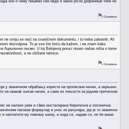
 када оно о чему пишемо сви овде и закон јесно дефинише тебе не
Сачувана
jeri ne smiju se naći na zvaničnom dokumentu, i to treba zabraniti. Ali
 zakonom dozvoljena. To je sve što hoću da kažem, i ne znam kako
те ћирилично писмо
. U toj Bokijevoj poruci nisam našao ništa o tome
ezakonitosti, a ne ošišane latinice.
Сачувана
који у званичном обраћању користе на прописани начин, а окрњено
 то на овакав љигав начин, а само из лењости за једним притиском
опис не налази увек и сȁмо инсталирана ћирилична и латинична
риличним писмом формулар и унос из рачунара, јер је то званично
 и наплатити му новчану казну, и онда се, надам се, не би више