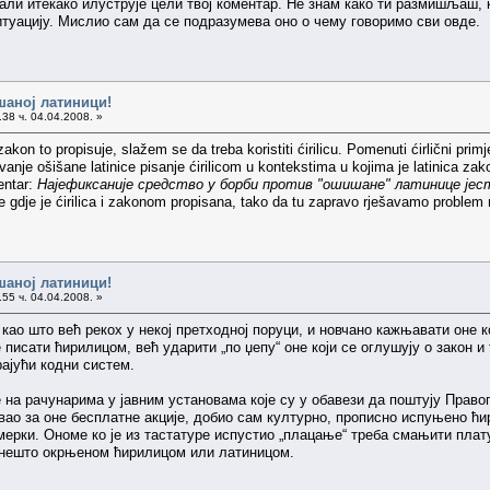
, али итекако илуструје цели твој коментар. Не знам како ти размишљаш,
туацију. Мислио сам да се подразумева оно о чему говоримо сви овде.
шаној латиници!
38 ч. 04.04.2008. »
kon to propisuje, slažem se da treba koristiti ćirilicu. Pomenuti ćirlični prim
rivanje ošišane latinice pisanje ćirilicom u kontekstima u kojima je latinica
entar:
Најефиксаније средство у борби против "ошишане" латинице јес
e gdje je ćirilica i zakonom propisana, tako da tu zapravo rješavamo problem n
шаној латиници!
55 ч. 04.04.2008. »
 као што већ рекох у некој претходној поруци, и новчано кажњавати оне 
писати ћирилицом, већ ударити „по џепу“ оне који се оглушују о закон и
ајући кодни систем.
се на рачунарима у јавним установама које су у обавези да поштују Прав
вао за оне бесплатне акције, добио сам културно, прописно испуњено ћи
ерки. Ономе ко је из тастатуре испустио „плацање“ треба смањити плату
е нешто окрњеном ћирилицом или латиницом.