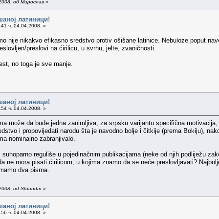
2008. од Мирослав
»
шаној латиници!
41 ч. 04.04.2008. »
smo nije nikakvo efikasno sredstvo protiv ošišane latinice. Nebuloze poput n
slovljen/preslovi na ćirilicu, u svrhu, jelte, zvaničnosti.
est, no toga je sve manje.
шаној латиници!
54 ч. 04.04.2008. »
 može da bude jedna zanimljiva, za srpsku varijantu specifična motivacija, jer
redstvo i propovijedati narodu šta je navodno bolje i čitkije (prema Bokiju), 
sma nominalno zabranjivalo.
suhoparno reguliše u pojedinačnim publikacijama (neke od njih podliježu zakon
 ne mora pisati ćirilicom, u kojima znamo da se neće preslovljavati? Najbolje 
 imamo dva pisma.
2008. од Stoundar
»
шаној латиници!
56 ч. 04.04.2008. »