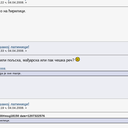
22 ч. 04.04.2008. »
ло на ћирилици.
шаној латиници!
33 ч. 04.04.2008. »
а или пољска, мађарска или пак чешка реч?
2008.
oga je sve manje.
шаној латиници!
19 ч. 04.04.2008. »
8150#msg18150 date=1207322576
ирилици.