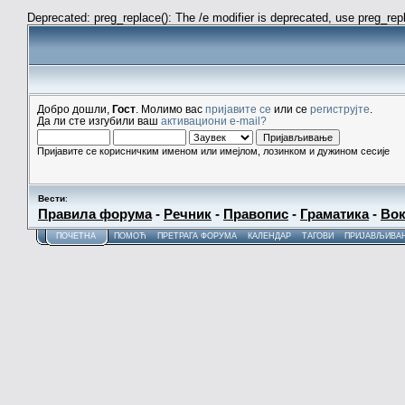
Deprecated: preg_replace(): The /e modifier is deprecated, use preg_re
Добро дошли,
Гост
. Молимо вас
пријавите се
или се
региструјте
.
Да ли сте изгубили ваш
активациони e-mail?
Пријавите се корисничким именом или имејлом, лозинком и дужином сесије
Вести
:
Правила форума
-
Речник
-
Правопис
-
Граматика
-
Вок
ПОЧЕТНА
ПОМОЋ
ПРЕТРАГА ФОРУМА
КАЛЕНДАР
ТАГОВИ
ПРИЈАВЉИВА