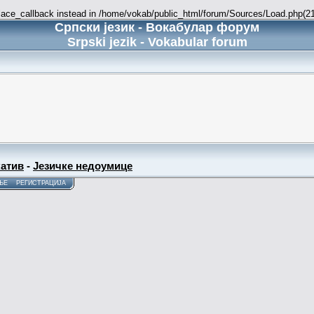
place_callback instead in /home/vokab/public_html/forum/Sources/Load.php(216
Српски језик - Вокабулар форум
Srpski jezik - Vokabular forum
атив
-
Језичке недоумице
ЊЕ
РЕГИСТРАЦИЈА