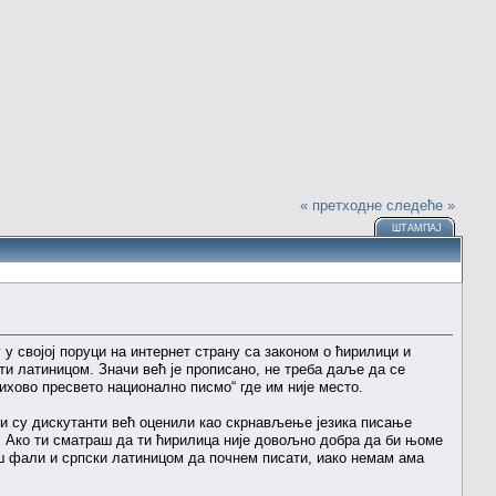
« претходне
следеће »
ШТАМПАЈ
 у својој поруци на интернет страну са законом о ћирилици и
ати латиницом. Значи већ је прописано, не треба даље да се
ихово пресвето национално писмо“ где им није место.
сви су дискутанти већ оценили као скрнављење језика писање
 Ако ти сматраш да ти ћирилица није довољно добра да би њоме
ш фали и српски латиницом да почнем писати, иако немам ама