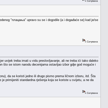
Сачувана
avedenog "плацања" upravo su se i dogodile (a i događaće se) kad je/se
Сачувана
 uvijek treba imati u vidu preslovljavanje, ali ne treba ići tako daleko
nakon što se istom narodu decenijama ostavljao izbor gdje god moguće i
u), da se koristi jedno ili drugo pismo prema ličnom izboru, itd. Šta
je primijeniti standardna rješenja koja se koriste u svijetu, a ne da
Сачувана