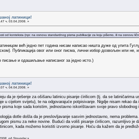
шаној латиници!
47 ч. 03.04.2008. »
zavisnosti od konteksta (npr. na osnovu standardnog pisma publikacije za koju pišemo, ili na osnovu ličn
 латиницом већ једно пет година нисам написао ништа дуже од упита Гугл
ском). Публикација овог или оног писма, лични избор дозвољен или не, 
мо писање и одашиљање написаног за једно исто.)
шаној латиници!
07 ч. 04.04.2008. »
 da je rješenje za ošišanu latinicu pisanje ćirilicom (tj. da se latiničarima u
e u cijelom svijetu), te na odgovarajuće potpisivanje. Nigdje nisam rekao da i
če pisma koje sada koristim, jednostavno iskorištavam svoje pravo slobodnog 
nologija dotle došla da je preslovljavanje sasvim jednostavno, nema problema
gom pismu za neke novine. Budući da voliš pisanje ćirilicom, razumljivo je da
latinicom, kada možemo koristiti izvorno pisanje. Hoću da kažem da je predlo
2008. од Stoundar
»