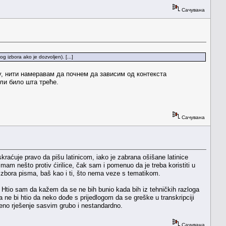
Сачувана
og izbora ako je dozvoljen). [...]
у, нити намеравам да почнем да зависим од контекста
или било шта треће.
Сачувана
skraćuje pravo da pišu latinicom, iako je zabrana ošišane latinice
mam nešto protiv ćirilice, čak sam i pomenuo da je treba koristiti u
izbora pisma, baš kao i ti, što nema veze s tematikom.
. Htio sam da kažem da se ne bih bunio kada bih iz tehničkih razloga
 ne bi htio da neko dođe s prijedlogom da se greške u transkripciji
ženo rješenje sasvim grubo i nestandardno.
Сачувана