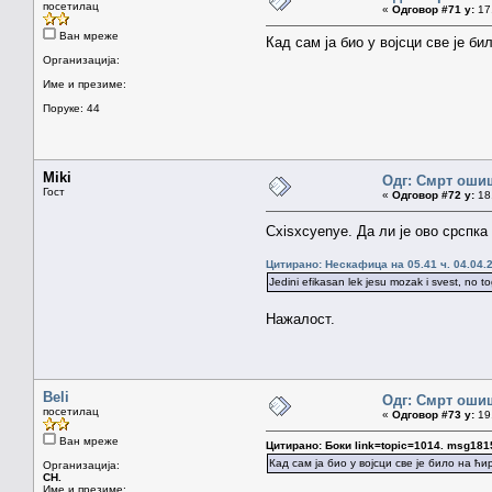
посетилац
«
Одговор #71 у:
17.
Ван мреже
Кад сам ја био у војсци све је би
Организација:
Име и презиме:
Поруке: 44
Miki
Одг: Смрт оши
Гост
«
Одговор #72 у:
18.
Cxisxcyenye. Да ли је ово срспк
Цитирано: Нескафица на 05.41 ч. 04.04.
Jedini efikasan lek jesu mozak i svest, no t
Нажалост.
Beli
Одг: Смрт оши
посетилац
«
Одговор #73 у:
19.
Ван мреже
Цитирано: Боки link=topic=1014. msg1
Кад сам ја био у војсци све је било на ћ
Организација:
CH.
Име и презиме: