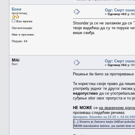
Боки
Одг: Смрт оши
посетилац
«
Одговор #63 у:
00.
Ван мреже
Stoundar ја се не залажем да се
твоје видећеш да су те поруке ч
Организација:
више свиђа.
Име и презиме:
Поруке: 44
Miki
Одг: Смрт оши
Гост
«
Одговор #64 у:
00.
Решење би било за протеривање о
Ти користиш своје право да пише
употребу једног те другог писма 
недопустиво
да се употребаљава
суђење због овог пропуста и то 
НЕ МОЖЕ
се
на званичном доку
прозиваш следећим речима:
Цитирано: Stoundar на 23.25 ч. 03.04.200
[...] Stvarno je žalosno kada ćiriličari poku
NEMA standardne latinice, pa samim time ni iz