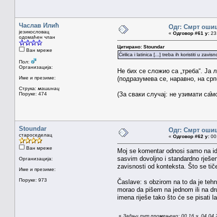
Часлав Илић
Одг: Смрт оши
језикословац
«
Одговор #61 у:
23.
одомаћен члан
Цитирано: Stoundar
Ван мреже
Ćirilica i latinica [...] treba ih koristiti u 
Пол:
Организација:
Не бих се сложио са „треба“. Ја
Име и презиме:
(подразумева се, наравно, на срп
Струка:
машинац
(За сваки случај: не узимати са̑
Поруке: 474
Stoundar
Одг: Смрт оши
староседелац
«
Одговор #62 у:
00.
Ван мреже
Moj se komentar odnosi samo na ideju
sasvim dovoljno i standardno rješenj
Организација:
zavisnosti od konteksta. Što se ti
Име и презиме:
Поруке: 973
Časlave: s obzirom na to da je teh
morao da pišem na jednom ili na dru
imena riješe tako što će se pisati 
«
Задњи пут промењено: 00.16 ч. 04.04.