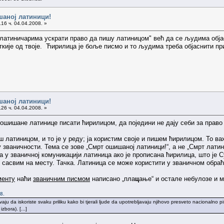
шаној латиници!
16 ч. 04.04.2008. »
 "латиничарима ускрати право да пишу латиницом" већ да се људима обј
иткије од твоје. Ћирилица је боље писмо и то људима треба објаснити пр
шаној латиници!
26 ч. 04.04.2008. »
шишане латинице писати ћирилицом, да поједини не дају себи за право 
ш латиницом, и то је у реду; ја користим своје и пишем ћирилицом. То 
у званичности. Тема се зове „Смрт ошишаној латиници!“, а не „Смрт латин
 у званичној комуникацији латиница ако је прописана ћирилица, што је 
је сасвим на месту. Тачка. Латиница се може користити у званичном обр
менту
наћи
званичним писмом
написано „пла
ц
ање“ и остале небулозе и м
8.
šavaju da iskoriste svaku priliku kako bi tjerali ljude da upotrebljavaju njihovo presveto nacionaln
bora). [...]