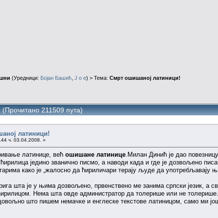
ушни
(Уредници:
Бојан Башић
,
J o e
) > Тема:
Смрт ошишаној латиници!
 (Прочитано 211509 пута)
шаној латиници!
44 ч. 03.04.2008. »
еривање латинице, већ
ошишане латинице
.Милан Динић је дао повезницу
 ћирилица једино званично писмо, а наводи када и где је дозвољено пис
тарима како је „жалосно да ћириличари терају људе да употребљавају њ
 брига шта је у њима дозвољено, првенствено ме занима српски језик, а 
ирилицом. Нема шта овде администратор да толерише или не толерише.
 довољно што пишем немачке и енглеске текстове латиницом, само ми јо