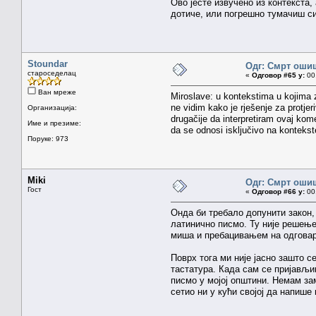
Ово јесте извучено из контекста
дотиче, или погрешно тумачиш си
Stoundar
Одг: Смрт оши
староседелац
«
Одговор #65 у:
00.
Ван мреже
Miroslave: u kontekstima u kojima za
ne vidim kako je rješenje za protje
Организација:
drugačije da interpretiram ovaj kom
Име и презиме:
da se odnosi isključivo na kontekst
Поруке: 973
Miki
Одг: Смрт оши
Гост
«
Одговор #66 у:
00.
Онда би требало допунити закон,
латинично писмо. Ту није решење 
миша и пребацивањем на одговар
Поврх тога ми није јасно зашто 
тастатура. Када сам се пријављи
писмо у мојој општини. Немам зам
сетио ни у кући својој да напиш