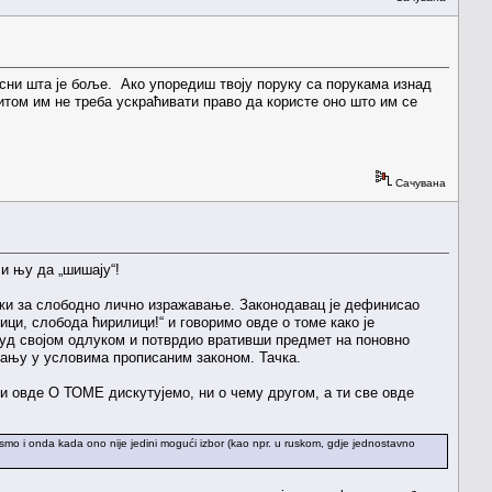
асни шта је боље. Ако упоредиш твоју поруку са порукама изнад
итом им не треба ускраћивати право да користе оно што им се
Сачувана
и њу да „шишају“!
важи за слободно лично изражавање. Законодавац је дефинисао
ици, слобода ћирилици!“ и говоримо овде о томе како је
Суд својом одлуком и потврдио вративши предмет на поновно
аћању у условима прописаним законом. Тачка.
и овде О ТОМЕ дискутујемо, ни о чему другом, а ти све овде
o pismo i onda kada ono nije jedini mogući izbor (kao npr. u ruskom, gdje jednostavno