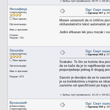
«
Задњи пут промењено: 00.57 ч. 04.04.
Нескафица
Одг: Смрт оши
староседелац
«
Одговор #67 у:
05.
Ван мреже
Moram ustanoviti da ni ćirilično pi
ošišanolatinični tekst automatski pre
Организација:
Име и презиме:
Jedini efikasan lek jesu mozak i sv
Струка:
Поруке: 731
Stoundar
Одг: Смрт оши
староседелац
«
Одговор #68 у:
07.
Ван мреже
Svakako. To što se koriste dva pisma
da se kaže da je to najefikasnije s
Организација:
propovijedanje jednog ili drugog pi
Име и презиме:
Поруке: 973
Sasvim je dovoljno da se to sasvim 
je sa kontekstima u kojima se nikada
zavisimo od specifičnosti po kojoj
«
Задњи пут промењено: 10.13 ч. 04.04.
Вученовић
Одг: Смрт оши
језикословац
«
Одговор #69 у:
09.
староседелац