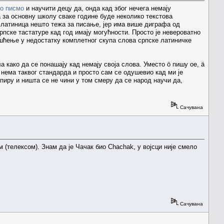
но писмо
и научити децу да, онда кад због нечега немају
а за основну школу сваке године буде неколико текстова
ва латиница нешто тежа за писање, јер има више диграфа од
 српске тастатуре кад год имају могућности. Просто је невероватно
ришћење у недостатку комплетног скупа слова српске латиничке
 како да се понашају кад немају своја слова. Уместо ö пишу oe, ä
с нема таквог стандарда и просто сам се одушевио кад ми је
апиру и ништа се не чини у том смеру да се народ научи да,
Сачувана
 (телeксом). Знам да је Чачак био Chachak, у војсци није смело
Сачувана