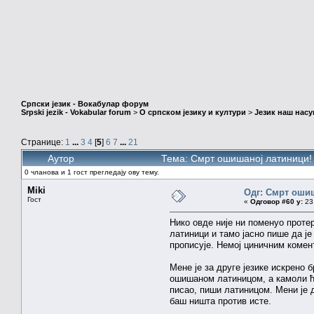
Српски језик - Вокабулар форум
Srpski jezik - Vokabular forum
>
О српском језику и култури
>
Језик наш нас
Странице:
1
...
3
4
[
5
]
6
7
...
21
Аутор
Тема: Смрт ошишаној латиници!
0 чланова и 1 гост прегледају ову тему.
Miki
Одг: Смрт оши
Гост
«
Одговор #60 у:
23.
Нико овде није ни поменуо прот
латиници и тамо јасно пише да је
прописује. Немој циничним комен
Мене је за друге језике искрено
ошишаном латиницом, а камоли ћ
писао, пиши латиницом. Мени је
баш ништа против исте.