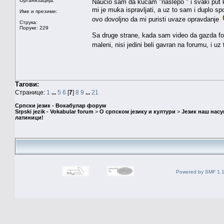
Организација:
Naucio sam da kucam "naslepo " i svaki put ka
mi je muka ispravljati, a uz to sam i duplo sp
Име и презиме:
ovo dovoljno da mi puristi uvaze opravdanje
Струка:
Поруке: 229
Sa druge strane, kada sam video da gazda for
maleni, nisi jedini beli gavran na forumu, i u
Тагови:
Странице:
1
...
5
6
[
7
]
8
9
...
21
Српски језик - Вокабулар форум
Srpski jezik - Vokabular forum
>
О српском језику и култури
>
Језик наш нас
латиници!
Powered by SMF 1.