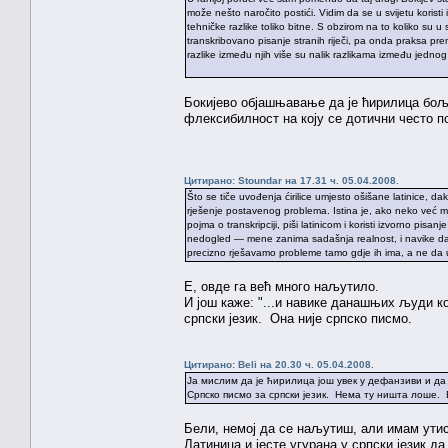
može nešto naročito postići. Vidim da se u svijetu korist
tehničke razlike toliko bitne. S obzirom na to koliko su u sr
transkribovano pisanje stranih riječi, pa onda praksa prem
razlike između njih više su nalik razlikama između jedno
Бокијево објашњавање да је ћирилица боља
флексибилност на коју се дотични често п
Цитирано: Stoundar на 17.31 ч. 05.04.2008.
Što se tiče uvođenja ćirilice umjesto ošišane latinice, dak
rješenje postavenog problema. Istina je, ako neko već mo
pojma o transkripciji, piši latinicom i koristi izvorno pisan
nedogled — mene zanima sadašnja realnost, i navike današ
precizno rješavamo probleme tamo gdje ih ima, a ne da 
Е, овде га већ много наљутило.
И још каже: "...и навике данашњих људи ко
српски језик. Она није српско писмо.
Цитирано: Beli на 20.30 ч. 05.04.2008.
Ја мислим да је ћирилица још увек у дефанзиви и да
Српско писмо за српски језик. Нема ту ништа лоше.
Бели, немој да се наљутиш, али имам утис
Латиница и јесте угурана у српски језик д