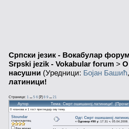
Српски језик - Вокабулар фору
Srpski jezik - Vokabular forum
>
О
насушни
(Уредници:
Бојан Башић
латиници!
Странице:
1
...
5
6
[
7
]
8
9
...
21
Аутор
Тема: Смрт ошишаној латиници! (Прочит
0 чланова и 1 гост прегледају ову тему.
Stoundar
Одг: Смрт ошишаној латини
староседелац
«
Одговор #90 у:
17.31 ч. 05.04.2008.
Ван мреже