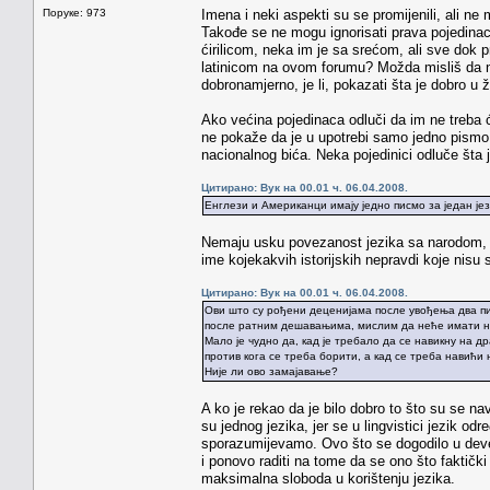
Поруке: 973
Imena i neki aspekti su se promijenili, ali ne
Takođe se ne mogu ignorisati prava pojedina
ćirilicom, neka im je sa srećom, ali sve dok p
latinicom na ovom forumu? Možda misliš da niko
dobronamjerno, je li, pokazati šta je dobro u ž
Ako većina pojedinaca odluči da im ne treba ćir
ne pokaže da je u upotrebi samo jedno pismo
nacionalnog bića. Neka pojedinici odluče šta j
Цитирано: Вук на 00.01 ч. 06.04.2008.
Енглези и Американци имају једно писмо за један је
Nemaju usku povezanost jezika sa narodom, n
ime kojekakvih istorijskih nepravdi koje nis
Цитирано: Вук на 00.01 ч. 06.04.2008.
Ови што су рођени деценијама после увођења два пис
после ратним дешавањима, мислим да неће имати ник
Мало је чудно да, кад је требало да се навикну на д
против кога се треба борити, а кад се треба навићи 
Није ли ово замајавање?
A ko je rekao da je bilo dobro to što su se na
su jednog jezika, jer se u lingvistici jezik
sporazumijevamo. Ovo što se dogodilo u deve
i ponovo raditi na tome da se ono što faktički
maksimalna sloboda u korištenju jezika.