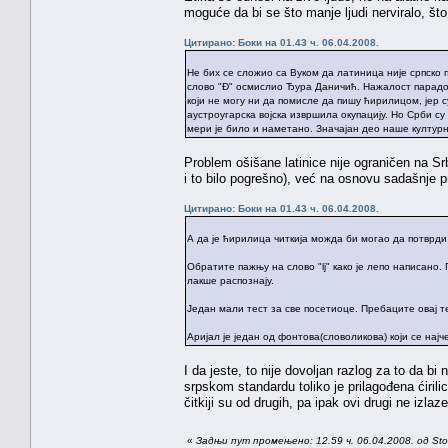
moguće da bi se što manje ljudi nerviralo, št
Цитирано: Боки на 01.43 ч. 06.04.2008.
Не бих се сложио са Вуком да латиница није српско 
слово "Đ" осмислио Ђура Даничић. Нажалост парадок
који не могу ни да помисле да пишу ћирилицом, јер с
аустроугарска војска извршила окупацију. Но Срби су
мери је било и наметано. Значајан део наше културн
Problem ošišane latinice nije ograničen na Srb
i to bilo pogrešno), već na osnovu sadašnje p
Цитирано: Боки на 01.43 ч. 06.04.2008.
А да је ћирилица читкија можда би могао да потврди
Обратите пажњу на слово "lj" како је лепо написано
лакше распознају.
Један мали тест за све посетиоце. Пребаците овај текст 
Аријал је један од фонтова(словоликова) који се најче
I da jeste, to nije dovoljan razlog za to da bi
srpskom standardu toliko je prilagođena ćirilic
čitkiji su od drugih, pa ipak ovi drugi ne izlaz
«
Задњи пут промењено: 12.59 ч. 06.04.2008. од St