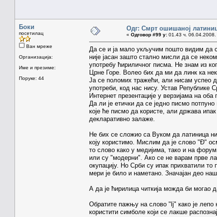
Боки
Одг: Смрт ошишаној латини
посетилац
«
Одговор #99 у:
01.43 ч. 06.04.2008.
Ван мреже
Да се и ја мало укључим пошто видим да с
није јасан зашто стално мисли да се неком
Организација:
употребу ћириличног писма. Не знам из ко
Име и презиме:
Црне Горе. Волео бих да ми да линк ка нек
Поруке: 44
Ја се поломих тражећи, али нисам успео да
употреби, код нас нису. Устав Републике 
Интернет презентације у верзијама на оба 
Да ли је етички да се једно писмо потпуно
које ће писмо да користе, али држава ипак
декларативно залаже.
Не бих се сложио са Вуком да латиница ни
коју користимо. Мислим да је слово "Đ" о
то слово како у медијима, тако и на фору
или су "модерни". Ако се не варам прве ла
окупацију. Но Срби су ипак прихватили то 
мери је било и наметано. Значајан део наш
А да је ћирилица читкија можда би могао д
Обратите пажњу на слово "lj" како је лепо
користити симболе који се лакше распознај