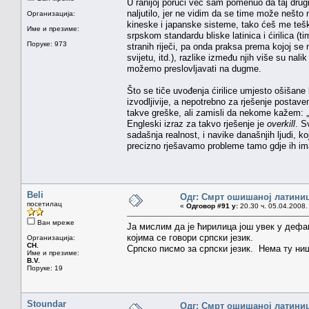
U ranijoj poruci već sam pomenuo da taj drugi B
naljutilo, jer ne vidim da se time može nešto n
Организација:
kineske i japanske sisteme, tako ćeš me teško
Име и презиме:
srpskom standardu bliske latinica i ćirilica (ti
Поруке: 973
stranih riječi, pa onda praksa prema kojoj se 
svijetu, itd.), razlike između njih više su nal
možemo preslovljavati na dugme.
Što se tiče uvođenja ćirilice umjesto ošišane l
izvodljivije, a nepotrebno za rješenje postave
takve greške, ali zamisli da nekome kažem: „Oč
Engleski izraz za takvo rješenje je
overkill
. S
sadašnja realnost, i navike današnjih ljudi, k
precizno rješavamo probleme tamo gdje ih im
Beli
Одг: Смрт ошишаној латини
посетилац
«
Одговор #91 у:
20.30 ч. 05.04.2008.
Ван мреже
Ја мислим да је ћирилица још увек у дефа
којима се говори српски језик.
Организација:
CH.
Српско писмо за српски језик. Нема ту н
Име и презиме:
B.V.
Поруке: 19
Stoundar
Одг: Смрт ошишаној латини