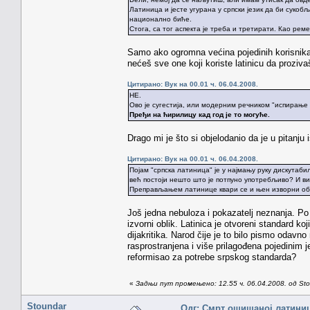
Латиница и јесте угурана у српски језик да би сукоб
национално биће.
Стога, са тог аспекта је треба и третирати. Као р
Samo ako ogromna većina pojedinih korisnika 
nećeš sve one koji koriste latinicu da proziva
Цитирано: Вук на 00.01 ч. 06.04.2008.
НЕ.
Ово је сугестија, или модерним речником "испирање 
Пређи на ћирилицу кад год је то могуће.
Drago mi je što si objelodanio da je u pitanju
Цитирано: Вук на 00.01 ч. 06.04.2008.
Појам "српска латиница" је у најмању руку дискутаб
већ постоји нешто што је потпуно употребљиво? И в
Преправљањем латинице квари се и њен изворни обли
Još jedna nebuloza i pokazatelj neznanja. Po t
izvorni oblik. Latinica je otvoreni standard 
dijakritika. Narod čije je to bilo pismo odavn
rasprostranjena i više prilagođena pojedinim 
reformisao za potrebe srpskog standarda?
«
Задњи пут промењено: 12.55 ч. 06.04.2008. од St
Stoundar
Одг: Смрт ошишаној латини