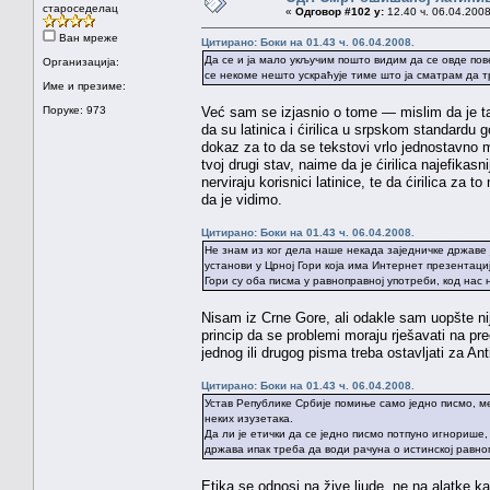
староседелац
«
Одговор #102 у:
12.40 ч. 06.04.2008
Ван мреже
Цитирано: Боки на 01.43 ч. 06.04.2008.
Да се и ја мало укључим пошто видим да се овде пов
Организација:
се некоме нешто ускраћује тиме што ја сматрам да 
Име и презиме:
Поруке: 973
Već sam se izjasnio o tome — mislim da je tako
da su latinica i ćirilica u srpskom standardu g
dokaz za to da se tekstovi vrlo jednostavno m
tvoj drugi stav, naime da je ćirilica najefikas
nerviraju korisnici latinice, te da ćirilica z
da je vidimo.
Цитирано: Боки на 01.43 ч. 06.04.2008.
Не знам из ког дела наше некада заједничке државе ј
установи у Црној Гори која има Интернет презентаци
Гори су оба писма у равноправној употреби, код нас н
Nisam iz Crne Gore, ali odakle sam uopšte nij
princip da se problemi moraju rješavati na pr
jednog ili drugog pisma treba ostavljati za A
Цитирано: Боки на 01.43 ч. 06.04.2008.
Устав Републике Србије помиње само једно писмо, м
неких изузетака.
Да ли је етички да се једно писмо потпуно игнорише,
држава ипак треба да води рачуна о истинској равн
Etika se odnosi na žive ljude, ne na alatke kao