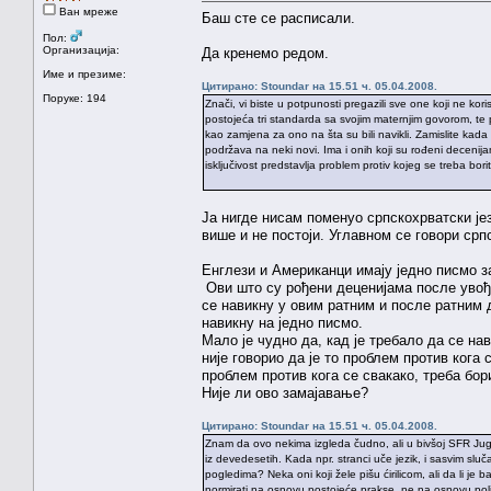
Ван мреже
Баш сте се расписали.
Пол:
Организација:
Да кренемо редом.
Име и презиме:
Цитирано: Stoundar на 15.51 ч. 05.04.2008.
Поруке: 194
Znači, vi biste u potpunosti pregazili sve one koji ne k
postojeća tri standarda sa svojim maternjim govorom, te p
kao zamjena za ono na šta su bili navikli. Zamislite kada bi 
podržava na neki novi. Ima i onih koji su rođeni decenija
isključivost predstavlja problem protiv kojeg se treba bori
Ја нигде нисам поменуо српскохрватски је
више и не постоји. Углавном се говори срп
Енглези и Американци имају једно писмо з
Ови што су рођени деценијама после увође
се навикну у овим ратним и после ратним
навикну на једно писмо.
Мало је чудно да, кад је требало да се на
није говорио да је то проблем против кога 
проблем против кога се свакако, треба бор
Није ли ово замајавање?
Цитирано: Stoundar на 15.51 ч. 05.04.2008.
Znam da ovo nekima izgleda čudno, ali u bivšoj SFR Jugo
iz devedesetih. Kada npr. stranci uče jezik, i sasvim sl
pogledima? Neka oni koji žele pišu ćirilicom, ali da li 
normirati na osnovu postojeće prakse, ne na osnovu poli