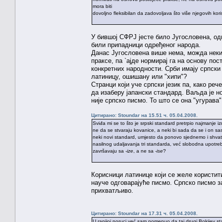
mora biti
dovoljno fleksibilan da zadovoljava što više njegovih kori
У бившој СФРЈ јесте било Југословена, од
били припадници одређеног народа.
Данас Југословена више нема, можда неки 
праксе, па `ајде нормирај га на основу по
конкретних народности. Срби имају српски
латиницу, ошишану или "хипи"?
Странци који уче српски језик па, како реч
да изаберу јапански стандард. Ваљда је но
није српско писмо. То што се она "угурава"
Цитирано: Stoundar на 15.51 ч. 05.04.2008.
Sviđa mi se to što je srpski standard pretrpio najmanje i
ne da se stvaraju kovanice, a neki bi sada da se i on sasv
neki novi standard, umjesto da ponovo sjednemo i shvati
nasilnog udaljavanja tri standarda, već slobodna upotreba
završavaju sa
-ize
, a ne sa
-ise
?
Корисници латинице који се желе користит
науче одговарајуће писмо. Српско писмо за 
прихватљиво.
Цитирано: Stoundar на 17.31 ч. 05.04.2008.
U ranijoj poruci već sam pomenuo da taj drugi Bokijev stav,