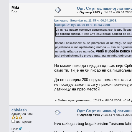
Miki
Одг: Смрт ошишаној латини
Гост
«
Одговор #103 у:
14.37 ч. 06.04.2008
Цитирано: Stoundar на 11.45 ч. 06.04.2008.
Цитирано: Вук на 00.01 ч. 06.04.2008.
Ја нигде нисам поменуо српскохрватски језик. После
се говори српски, и све што сам рекао односи се на 
Imena i neki aspekti su se promijenili, ali ne mogu se sl
pojedinaca u ime apstraktnog naroda — ako se ogromna ve
Vidiš li uopšte koliko
ne smije ništa da se nameće.
tebi svi oni skrenuli s pravog puta, pa im treba dobronamje
Не мисли нико да ниједан од њих није Срби
само ти. Ти је не би писао ни са пиштоље
Да не наводим 200 порука, нема места а и
не поштује закон па се у пракси примењуј
латиницу на прво место?!
«
Задњи пут промењено: 15.45 ч. 06.04.2008. од Ми
chiviash
Одг: Смрт ошишаној латини
одомаћен члан
«
Одговор #104 у:
14.44 ч. 06.04.2008
Ван мреже
Evo razloga zbog koga koristim "osisanu latin
Пол: