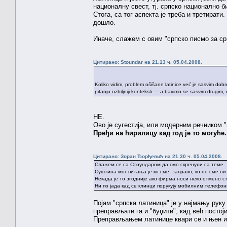
националну свест, тј. српско национално б
Стога, са тог аспекта је треба и третират
дошло.
Иначе, слажем с овим "српско писмо за срп
Цитирано: Stoundar на 21.13 ч. 05.04.2008.
Koliko vidim, problem ošišane latinice već je sasvim dobr
pitanju ozbiljniji konteksti — a bavimo se sasvim drugim,
НЕ.
Ово је сугестија, или модерним речником 
Пређи на ћирилицу кад год је то могуће.
Цитирано: Зоран Ђорђевић на 21.30 ч. 05.04.2008.
Слажем се са Стоундаром да смо скренули са теме.
Суштина мог питања је ко сме, заправо, ко не сме ни
Некада је то згодније ако фирма носи неко отмено 
Ни по јада кад се клинци порукују мобилним телефон
Појам "српска латиница" је у најмању рук
преправљати га и "буџити", кад већ посто
Преправљањем латинице квари се и њен изв