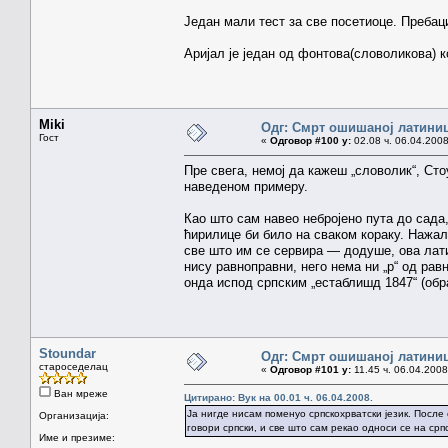
Један мали тест за све посетиоце. Пребаците 
Аријал је један од фонтова(словоликова) ко
Miki
Одг: Смрт ошишаној латини
Гост
«
Одговор #100 у:
02.08 ч. 06.04.2008
Пре свега, немој да кажеш „словолик“, Ст
наведеном примеру.
Као што сам навео небројено пута до сада,
ћирилице би било на сваком кораку. Нажал
све што им се сервира — додуше, ова лати
нису равноправни, него нема ни „р“ од рав
онда испод српским „естаблишд 1847“ (обр
Stoundar
Одг: Смрт ошишаној латини
староседелац
«
Одговор #101 у:
11.45 ч. 06.04.2008
Ван мреже
Цитирано: Вук на 00.01 ч. 06.04.2008.
Ја нигде нисам поменуо српскохрватски језик. После
Организација:
говори српски, и све што сам рекао односи се на српс
Име и презиме: