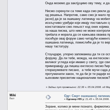
Онда моземо да заклјуцимо ову тему, и да
Нисмо скренули са теме када смо рекли да
од решења. Напротив, само смо је мало пр
јасно) да је за ошишану латиницу на моби
искључиво уређаји који имају постављен ср
констатовали смо лењост код оних којима 
за наша писма, што нико не може контрол
требала и морала да се кажњава оваква п
посећује овај форум само читајући комента
ошишана латиница, помислиће да је то веро
нашу тастатуру.
Стоундаре, упорно запомажеш да ти се осп
форуму. Да ли тебе, можда, на енглеском 
великог угледа који имамо у свету, где сви
приморавају да пишеш енглеско писмо ћири
споразумевате писано, а тебе мучи сада да
протумачили закон, те да би је ти радије 
њиховим пресветим националним писмом?
«
Задњи пут промењено: 22.36 ч. 05.04.2008. од Ми
Miki
Одг: Смрт ошишаној латини
Гост
«
Одговор #95 у:
21.45 ч. 05.04.2008.
Зоране, колико је мени познато, фирмописц