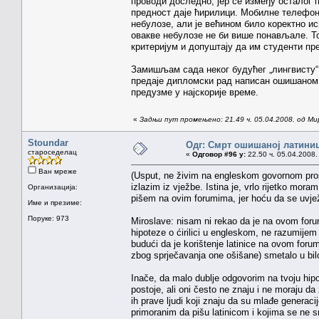
проводи доследно, јер се између осталог 
предност даје ћирилици. Мобилне телефоне
небулозе, али је већином било коректно и
овакве небулозе не би више понављале. То
критеријум и допуштају да им студенти пре
Замишљам сада неког будућег „лингвисту“
предаје дипломски рад написан ошишаном 
предузме у најскорије време.
«
Задњи пут промењено: 21.49 ч. 05.04.2008. од Ми
Stoundar
Одг: Смрт ошишаној латини
староседелац
«
Одговор #96 у:
22.50 ч. 05.04.2008.
Ван мреже
(Usput, ne živim na engleskom govornom pros
izlazim iz vježbe. Istina je, vrlo rijetko mora
Организација:
pišem na ovim forumima, jer hoću da se uvje
Име и презиме:
Поруке: 973
Miroslave: nisam ni rekao da je na ovom foru
hipoteze o ćirilici u engleskom, ne razumije
budući da je korištenje latinice na ovom foru
zbog sprječavanja one ošišane) smetalo u bil
Inače, da malo dublje odgovorim na tvoju hip
postoje, ali oni često ne znaju i ne moraju d
ih prave ljudi koji znaju da su mlađe generacij
primoranim da pišu latinicom i kojima se ne s