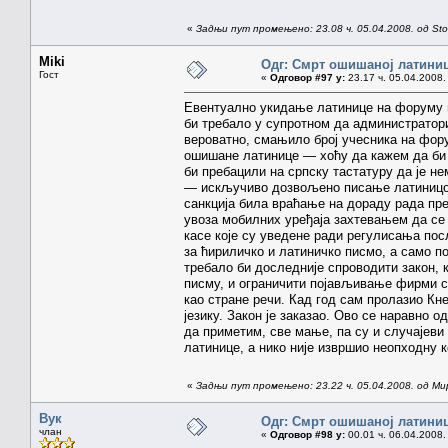
«
Задњи пут промењено: 23.08 ч. 05.04.2008. од St
Miki
Одг: Смрт ошишаној латини
Гост
«
Одговор #97 у:
23.17 ч. 05.04.2008.
Евентуално укидање латинице на форуму 
би требало у супротном да администратори
вероватно, смањило број учесника на фору
ошишане латинице — хоћу да кажем да би в
би пребацили на српску тастатуру да је н
— искључиво дозвољено писање латиницом 
санкција била враћање на дораду рада пр
увоза мобилних уређаја захтевањем да се 
касе које су уведене ради регулисања пос
за ћириличко и латиничко писмо, а само п
требало би доследније спроводити закон, 
писму, и ограничити појављивање фирми са 
као стране речи. Кад год сам пролазио К
језику. Закон је заказао. Ово се наравно о
да приметим, све мање, па су и случајеви 
латинице, а нико није извршио неопходну 
«
Задњи пут промењено: 23.22 ч. 05.04.2008. од Ми
Вук
Одг: Смрт ошишаној латини
члан
«
Одговор #98 у:
00.01 ч. 06.04.2008.