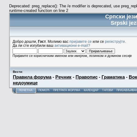
Deprecated: preg_replace(): The /e modifier is deprecated, use preg_re
runtime-created function on line 2
Српски јез
Srpski jez
Добро дошли,
Гост
. Молимо вас
пријавите се
или се
региструјте
.
Да ли сте изгубили ваш
активациони e-mail?
Пријавите се корисничким именом или имејлом, лозинком и дужином сесије
Вести
:
Правила форума
-
Речник
-
Правопис
-
Граматика
-
Вок
недоумице
ПОЧЕТНА
ПОМОЋ
ПРЕТРАГА ФОРУМА
КАЛЕНДАР
ТАГОВИ
ПРИЈАВЉИВА