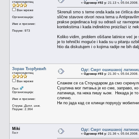
староседелац
«
Одговор #92 у:
21.13 ч. 05.04.2008.
Ван мреже
Skrenuli smo s teme onda kada se ćirilica dov
slične stavove otvori nova tema u Antipravili
Организација:
prakse pojedinaca koji su odrasli uz ravnopr
Име и презиме:
kontekstima i kada indirektno proizilazi iz nek
Поруке: 973
Koliko vidim, problem ošišane latinice već je 
je to tehnički moguće i kada su u pitanju oz
htio da diskutujem i o kojima radije ne bih dal
Зоран Ђорђевић
Одг: Смрт ошишаној латини
староседелац
«
Одговор #93 у:
21.30 ч. 05.04.2008.
Ван мреже
Слажем се са Стоундаром да смо скренули
Суштина мог питања је ко сме, заправо, ко
Пол:
Организација:
латиница, па нека пишу њом. Некада је то
слично.
Име и презиме:
Ни по јада кад се клинци порукују мобилн
Струка:
Дипл. инж.
Поруке: 2.364
Miki
Одг: Смрт ошишаној латини
Гост
«
Одговор #94 у:
21.36 ч. 05.04.2008.