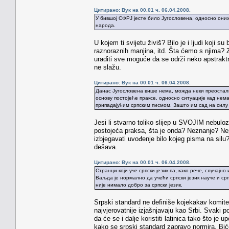
Цитирано: Вук на 00.01 ч. 06.04.2008.
У бившој СФРЈ јесте било Југословена, односно оних
народа.
U kojem ti svijetu živiš? Bilo je i ljudi koji s
raznoraznih manjina, itd. Šta ćemo s njima? Z
uraditi sve moguće da se održi neko apstrakt
ne slažu.
Цитирано: Вук на 00.01 ч. 06.04.2008.
Данас Југословена више нема, можда неки преостали 
основу постојеће праксе, односно ситуације кад нем
припадајућим српским писмом. Зашто им сад на силу
Jesi li stvarno toliko slijep u SVOJIM nebulo
postojeća praksa, šta je onda? Neznanje? Nep
izbjegavati uvođenje bilo kojeg pisma na silu
dešava.
Цитирано: Вук на 00.01 ч. 06.04.2008.
Странци који уче српски језик па, како рече, случајн
Ваљда је нормално да учећи српски језик науче и српс
није нимало добро за српски језик.
Srpski standard ne definiše kojekakav komitet 
najvjerovatnije izjašnjavaju kao Srbi. Svaki 
da će se i dalje koristiti latinica tako što je 
kako se srpski standard zapravo normira. Biće 