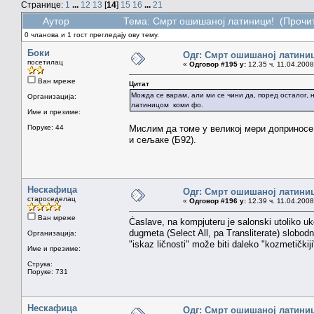
Странице:
1
...
12
13
[
14
]
15
16
...
21
Аутор
Тема: Смрт ошишаној латиници! (Прочит
0 чланова и 1 гост прегледају ову тему.
Боки
Одг: Смрт ошишаној латини
посетилац
«
Одговор #195 у:
12.35 ч. 11.04.2008
Ван мреже
Цитат
Можда се варам, али ми се чини да, поред осталог,
Организација:
латиницом коми фо.
Име и презиме:
Поруке: 44
Мислим да томе у великој мери доприносе 
и сељаке (Б92).
Нескафица
Одг: Смрт ошишаној латини
староседелац
«
Одговор #196 у:
12.39 ч. 11.04.2008
Ван мреже
Časlave, na kompjuteru je salonski utoliko u
dugmeta (Select All, pa Transliterate) slobod
Организација:
"iskaz ličnosti" može biti daleko "kozmetički
Име и презиме:
Струка:
Поруке: 731
Нескафица
Одг: Смрт ошишаној латини