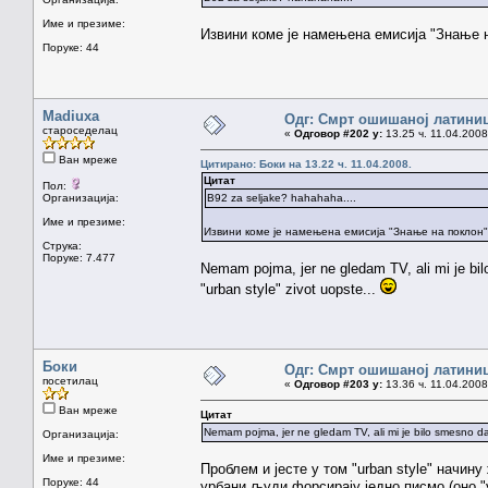
Име и презиме:
Извини коме је намењена емисија "Знање 
Поруке: 44
Madiuxa
Одг: Смрт ошишаној латини
староседелац
«
Одговор #202 у:
13.25 ч. 11.04.2008
Ван мреже
Цитирано: Боки на 13.22 ч. 11.04.2008.
Цитат
Пол:
Организација:
B92 za seljake? hahahaha....
Име и презиме:
Извини коме је намењена емисија "Знање на поклон
Струка:
Поруке: 7.477
Nemam pojma, jer ne gledam TV, ali mi je bilo
"urban style" zivot uopste...
Боки
Одг: Смрт ошишаној латини
посетилац
«
Одговор #203 у:
13.36 ч. 11.04.2008
Ван мреже
Цитат
Nemam pojma, jer ne gledam TV, ali mi je bilo smesno da u
Организација:
Име и презиме:
Проблем и јесте у том "urban style" начин
Поруке: 44
урбани људи форсирају једно писмо (оно "