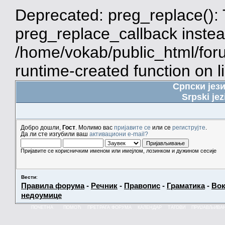
Deprecated: preg_replace(): 
preg_replace_callback instea
/home/vokab/public_html/for
runtime-created function on l
Српски јез
Srpski jez
Добро дошли,
Гост
. Молимо вас
пријавите се
или се
региструјте
.
Да ли сте изгубили ваш
активациони e-mail?
Пријавите се корисничким именом или имејлом, лозинком и дужином сесије
Вести
:
Правила форума
-
Речник
-
Правопис
-
Граматика
-
Вок
недоумице
ПОЧЕТНА
ПОМОЋ
ПРЕТРАГА ФОРУМА
КАЛЕНДАР
ТАГОВИ
ПРИЈАВЉИВА