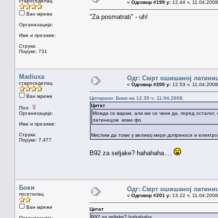
староседелац
«
Одговор #199 у:
12.44 ч. 11.04.2008
Ван мреже
"Za posmatrati" - uh!
Организација:
Име и презиме:
Струка:
Поруке: 731
Madiuxa
Одг: Смрт ошишаној латини
староседелац
«
Одговор #200 у:
12.53 ч. 11.04.2008
Ван мреже
Цитирано: Боки на 12.35 ч. 11.04.2008.
Цитат
Пол:
Организација:
Можда се варам, али ми се чини да, поред осталог,
латиницом коми фо.
Име и презиме:
Струка:
Мислим да томе у великој мери доприносе и електрон
Поруке: 7.477
B92 za seljake? hahahaha....
Боки
Одг: Смрт ошишаној латини
посетилац
«
Одговор #201 у:
13.22 ч. 11.04.2008
Ван мреже
Цитат
B92 za seljake? hahahaha....
Организација: