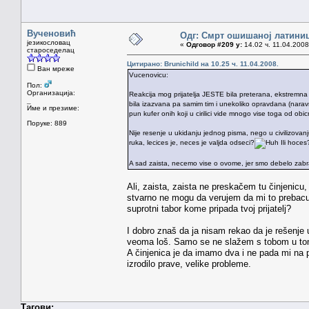
Вученовић
Одг: Смрт ошишаној латини
језикословац
«
Одговор #209 у:
14.02 ч. 11.04.2008
староседелац
Цитирано: Brunichild на 10.25 ч. 11.04.2008.
Ван мреже
Vucenovicu:
Пол:
Организација:
Reakcija mog prijatelja JESTE bila preterana, ekstremna i
_
bila izazvana pa samim tim i unekoliko opravdana (naravn
Име и презиме:
pun kufer onih koji u cirilici vide mnogo vise toga od obic
Поруке: 889
Nije resenje u ukidanju jednog pisma, nego u civilizovanju 
ruka, lecices je, neces je valjda odseci?
Ili hoce
A sad zaista, necemo vise o ovome, jer smo debelo zabrazd
Ali, zaista, zaista ne preskačem tu činjenicu, 
stvarno ne mogu da verujem da mi to prebacuješ
suprotni tabor kome pripada tvoj prijatelj?
I dobro znaš da ja nisam rekao da je rešenje 
veoma loš. Samo se ne slažem s tobom u tome
A činjenica je da imamo dva i ne pada mi na 
izrodilo prave, velike probleme.
Тагови: