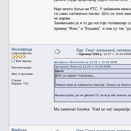
Није много бољи ни РТС. У забавним емиси
се само латинично писмо. Што се тиче емис
не варам.
Занимљиво је и то да постоје телевизије 
пример "Фокс" и "Кошава", е они су тек "у
Нескафица
Одг: Смрт ошишаној латини
староседелац
«
Одговор #204 у:
13.37 ч. 11.04.2008
Ван мреже
Цитирано: Brunichild на 13.25 ч. 11.04.2008.
Цитирано: Боки на 13.22 ч. 11.04.2008.
Организација:
Цитат
Име и презиме:
B92 za seljake? hahahaha....
Струка:
Поруке: 731
Извини коме је намењена емисија "Знање на поклон
Nemam pojma, jer ne gledam TV, ali mi je bilo smesno da u
Ma zanemari čoveka: "Kad se već raspravlja o 
Madiuxa
Одг: Смрт ошишаној латини