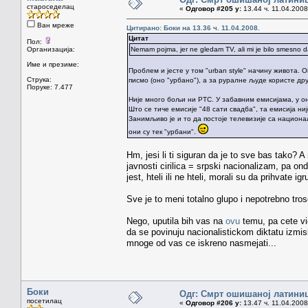
староседелац
«
Одговор #205 у:
13.44 ч. 11.04.2008
Ван мреже
Цитирано: Боки на 13.36 ч. 11.04.2008.
Цитат
Пол:
Организација:
Nemam pojma, jer ne gledam TV, ali mi je bilo smesno da u
Име и презиме:
Проблем и јесте у том "urban style" начину живота.
Струка:
писмо (оно "урбано"), а за руралне људе користе дру
Поруке: 7.477
Није много бољи ни РТС. У забавним емисијама, у о
Што се тиче емисије "48 сати свадба", та емисија ни
Занимљиво је и то да постоје телевизије са национ
они су тек "урбани".
Hm, jesi li ti siguran da je to sve bas tako? A
javnosti cirilica = srpski nacionalizam, pa on
jest, hteli ili ne hteli, morali su da prihvate 
Sve je to meni totalno glupo i nepotrebno tros
Nego, uputila bih vas na
ovu
temu, pa cete vid
da se povinuju nacionalistickom diktatu izmisl
mnoge od vas ce iskreno nasmejati...
Боки
Одг: Смрт ошишаној латини
посетилац
«
Одговор #206 у:
13.47 ч. 11.04.2008