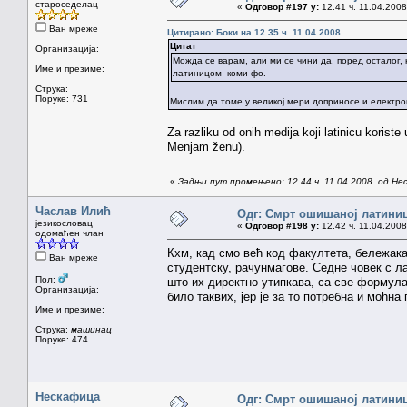
староседелац
«
Одговор #197 у:
12.41 ч. 11.04.2008
Ван мреже
Цитирано: Боки на 12.35 ч. 11.04.2008.
Цитат
Организација:
Можда се варам, али ми се чини да, поред осталог,
Име и презиме:
латиницом коми фо.
Струка:
Поруке: 731
Мислим да томе у великој мери доприносе и електрон
Za razliku od onih medija koji latinicu korist
Menjam ženu).
«
Задњи пут промењено: 12.44 ч. 11.04.2008. од Н
Часлав Илић
Одг: Смрт ошишаној латини
језикословац
«
Одговор #198 у:
12.42 ч. 11.04.2008
одомаћен члан
Кхм, кад смо већ код факултета, бележака
Ван мреже
студентску, рачунмагове. Седне човек с л
Пол:
што их директно утипкава, са све формула
Организација:
било таквих, јер је за то потребна и моћн
Име и презиме:
Струка:
машинац
Поруке: 474
Нескафица
Одг: Смрт ошишаној латини