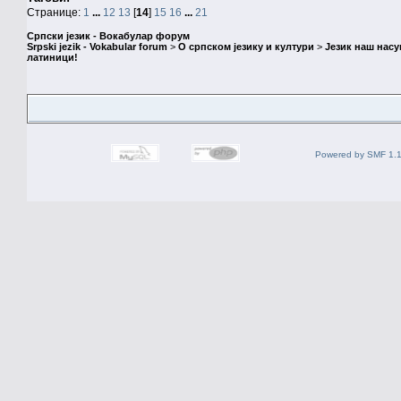
Странице:
1
...
12
13
[
14
]
15
16
...
21
Српски језик - Вокабулар форум
Srpski jezik - Vokabular forum
>
О српском језику и култури
>
Језик наш нас
латиници!
Powered by SMF 1.