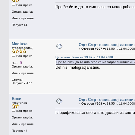
Ван мреже
Пре ће бити да то има везе са малограђа
Организација:
Име и презиме:
Поруке: 44
Madiuxa
Одг: Смрт ошишаној латини
староседелац
«
Одговор #207 у:
13.50 ч. 11.04.2008
Ван мреже
Цитирано: Боки на 13.47 ч. 11.04.2008.
Пре ће бити да то има везе са малограђанштином н
Пол:
Организација:
Definisi malogradjanstinu.
Име и презиме:
Струка:
Поруке: 7.477
Боки
Одг: Смрт ошишаној латини
посетилац
«
Одговор #208 у:
13.55 ч. 11.04.2008
Ван мреже
Глорификовање свега што долази из света
Организација:
Име и презиме:
Поруке: 44