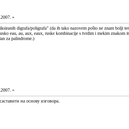
.2007. »
fiksiranih digrafa/poligrafa" (da ih tako nazovem pošto ne znam bolji ter
cusko eau, au, aux, eaux, ruske kombinacije s tvrdim i mekim znakom it
alan za palindrome.)
.2007. »
саставити на основу изговора.