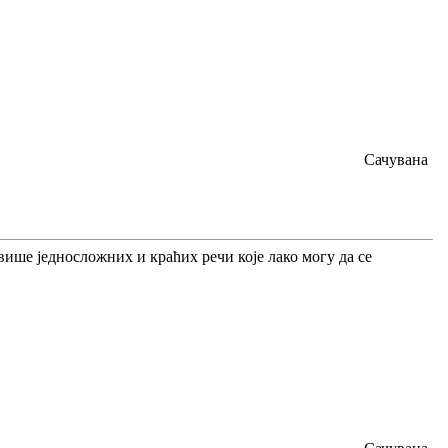
Сачувана
 више једносложних и краћих речи које лако могу да се