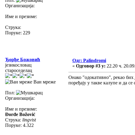
Пол:
Организација:
Име и презиме:
Струка:
Поруке: 229
Ђорђе Божовић
Одг: Palindromi
језикословац
«
Одговор #3 у:
22.20 ч. 20.09
староседелац
Онако "одокативно", рекао бих д
Ван мреже
поређају у такве калупе и да с
Пол:
Организација:
Име и презиме:
Đorđe Božović
Струка:
lingvist
Поруке: 4.322