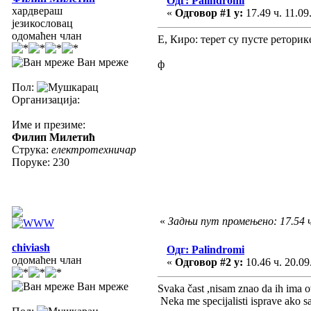
Одг: Palindromi
хардвераш
«
Одговор #1 у:
17.49 ч. 11.09
језикословац
одомаћен члан
Е, Киро: терет су пусте реторик
Ван мреже
ф
Пол:
Организација:
Име и презиме:
Филип Милетић
Струка:
електротехничар
Поруке: 230
«
Задњи пут промењено: 17.54 
chiviash
Одг: Palindromi
одомаћен члан
«
Одговор #2 у:
10.46 ч. 20.09
Ван мреже
Svaka čast ,nisam znao da ih ima ov
Neka me specijalisti isprave ako sa