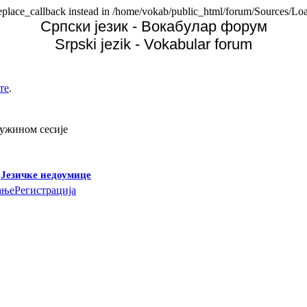
replace_callback instead in /home/vokab/public_html/forum/Sources/Loa
Српски језик - Вокабулар форум
Srpski jezik - Vokabular forum
те
.
дужином сесије
-
Језичке недоумице
ање
Регистрација