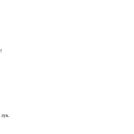
!
 лук.