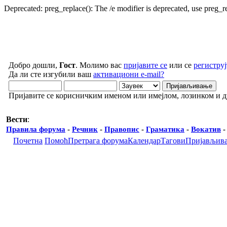
Deprecated: preg_replace(): The /e modifier is deprecated, use preg_
Добро дошли,
Гост
. Молимо вас
пријавите се
или се
региструј
Да ли сте изгубили ваш
активациони e-mail?
Пријавите се корисничким именом или имејлом, лозинком и 
Вести
:
Правила форума
-
Речник
-
Правопис
-
Граматика
-
Вокатив
Почетна
Помоћ
Претрага форума
Календар
Тагови
Пријављив