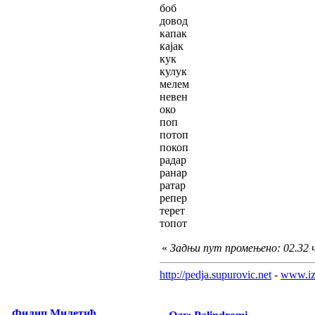
боб
довод
капак
кајак
кук
кулук
мелем
невен
око
поп
потоп
покоп
радар
ранар
ратар
репер
терет
топот
«
Задњи пут промењено: 02.32 ч.
http://pedja.supurovic.net
-
www.iz
Филип Милетић