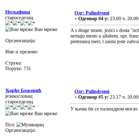
Нескафица
Одг: Palindromi
староседелац
«
Одговор #4 у:
23.09 ч. 20.09
Ван мреже
A s druge strane, jezici s dosta "ne
nemaju mesto u alfabetu, npr. fran
Организација:
preteranoj meri, i zaista jeste zahv
Име и презиме:
Струка:
Поруке: 731
Ђорђе Божовић
Одг: Palindromi
језикословац
«
Одговор #5 у:
23.17 ч. 20.09
староседелац
У њима би се палиндром могао 
Ван мреже
Пол:
Организација: