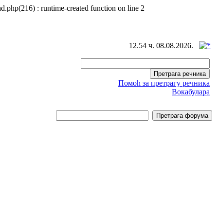
d.php(216) : runtime-created function on line 2
12.54 ч. 08.08.2026.
Помоћ за претрагу речника
Вокабулара