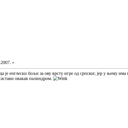
.2007. »
а је енглески бољи за ову врсту игре од српског, јер у њему има
е састави овакав палиндром.