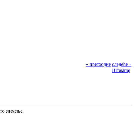
« претходне
следеће »
Штампај
то значење.