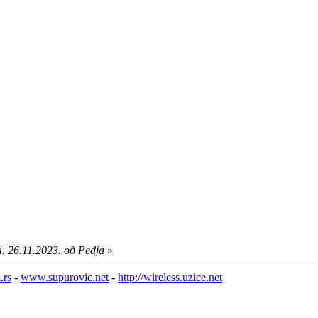
 26.11.2023. од Pedja
»
.rs
-
www.supurovic.net
-
http://wireless.uzice.net