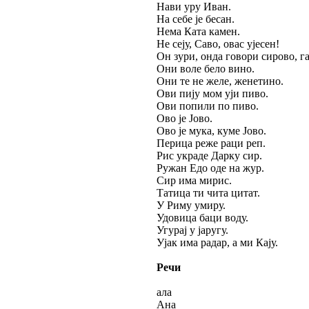
Нави уру Иван.
На себе је бесан.
Нема Ката камен.
Не сеју, Саво, овас ујесен!
Он зури, онда говори сирово, г
Они воле бело вино.
Они те не желе, женетино.
Ови пију мом уји пиво.
Ови попили по пиво.
Ово је Јово.
Ово је мука, куме Јово.
Перица реже раци реп.
Рис украде Дарку сир.
Ружан Едо оде на жур.
Сир има мирис.
Татица ти чита цитат.
У Риму умиру.
Удовица баци воду.
Угурај у јаругу.
Ујак има радар, а ми Кају.
Речи
ала
Ана