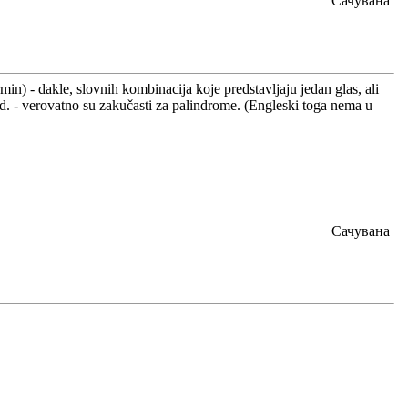
Сачувана
min) - dakle, slovnih kombinacija koje predstavljaju jedan glas, ali
d. - verovatno su zakučasti za palindrome. (Engleski toga nema u
Сачувана