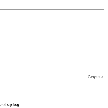
Сачувана
re od srpskog