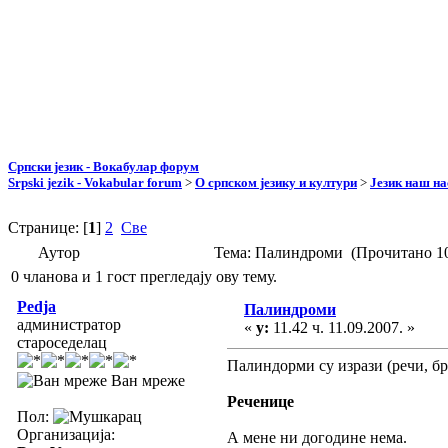
Српски језик - Вокабулар форум
Srpski jezik - Vokabular forum
>
О српском језику и култури
>
Језик наш н
Странице: [
1
]
2
Све
Аутор
Тема: Палиндроми (Прочитано 10
0 чланова и 1 гост прегледају ову тему.
Pedja
Палиндроми
администратор
«
у:
11.42 ч. 11.09.2007. »
староседелац
Палиндорми су изрази (речи, бро
Ван мреже
Реченице
Пол:
Организација:
А мене ни догодине нема.