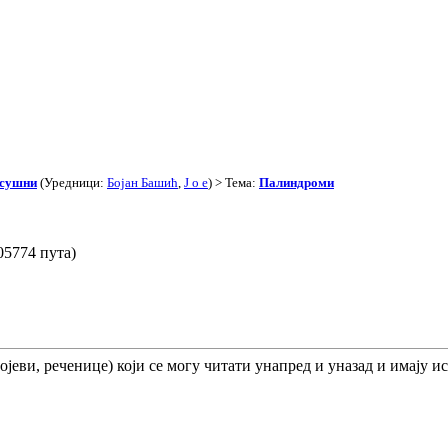
асушни
(Уредници:
Бојан Башић
,
J o e
) > Тема:
Палиндроми
5774 пута)
јеви, реченице) који се могу читати унапред и уназад и имају ис