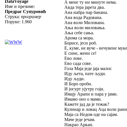
DataVoyage
А мене ту ни минуте нема.
Име и презиме:
Авда тера јарета два.
Предраг Супуровић
Ана набра пар банана.
Струка:
програмер
Ана вода Радована.
Поруке: 1.960
Ана воли Милована.
Ања воли миловања.
Ања себе сања.
Арома са мора.
Борисе, јеси роб.
Е, куме, не вуче - нечувене муке
Е сине, жени се!
Ево лове.
Ево сада сове.
Гола Маја једе јаја малог.
Иду љета, пате људи.
Иду људи.
И Боро ороби.
И јогурт ујутру гоји.
Имају Арапи и пара у јами.
Имамо оно о мами.
Кажете јад да је тежак?
Кулинар и ловац Аца воли рани
Маја са Недом оде на сајам.
Маче једе јечам.
Накрао Аркан.