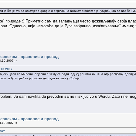
led je što je svuda ostavljeno google u originalu, a nikakаv problem nije (valjda?) da se napiše Гугл 
ке“ природе :) Приметио сам да западњаци често доживљавају своја влас
лови. Односно, није немогуће да је Гугл забранио „изобличавање“ имена
а српском - правопис и превод
8.10.2007. »
.10.2007.
јеси, јави се Милени, објасни о чему се ради, дај јој рецимо линк на ову расправу, добиј
ком, и Гугл срећан јер може да ради ко свет у Србији.
j problem. Ja sam navikla da prevodim samo i iskljucivo u Wordu. Zato i ne m
а српском - правопис и превод
8.10.2007. »
007.