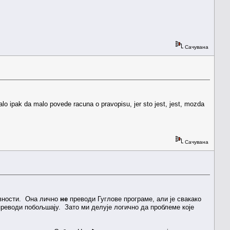
Сачувана
alo ipak da malo povede racuna o pravopisu, jer sto jest, jest, mozda
Сачувана
јавности. Она лично
не
преводи Гуглове програме, али је свакако
и преводи побољшају. Зато ми делује логично да проблеме које