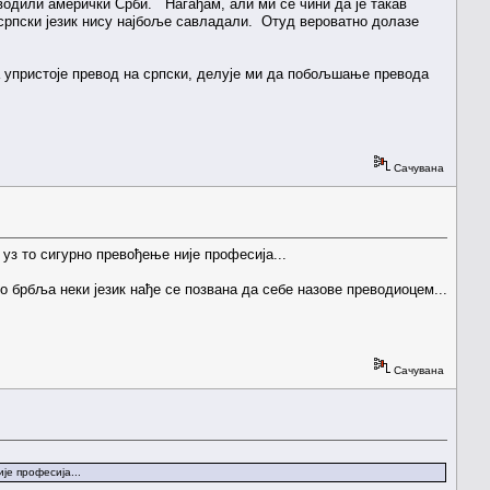
еводили амерички Срби. Нагађам, али ми се чини да је такав
 српски језик нису најбоље савладали. Отуд вероватно долазе
да упристоје превод на српски, делује ми да побољшање превода
Сачувана
уз то сигурно превођење није професија...
 брбља неки језик нађе се позвана да себе назове преводиоцем...
Сачувана
је професија...