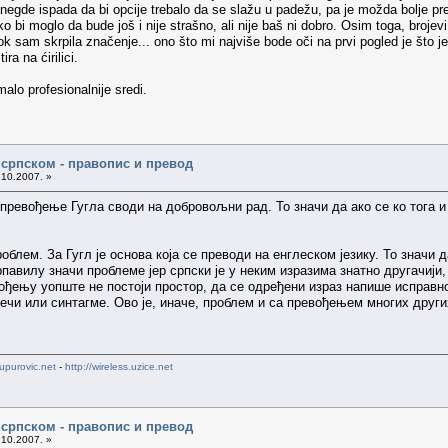
negde ispada da bi opcije trebalo da se slažu u padežu, pa je možda bolje preo
o bi moglo da bude još i nije strašno, ali nije baš ni dobro. Osim toga, broje
ok sam skrpila značenje... ono što mi najviše bode oči na prvi pogled je što je
ra na ćirilici.
alo profesionalnije sredi.
а српском - правопис и превод
.10.2007. »
превођење Гугла своди на добровољни рад. То значи да ако се ко тога и 
роблем. За Гугл је основа која се преводи на енглеском језику. То значи
рпавилу значи проблеме јер српски је у неким изразима знатно другачији,
ођењу уопште не постоји простор, да се одређени израз напише исправно 
ечи или синтагме. Ово је, иначе, проблем и са превођењем многих други
upurovic.net
-
http://wireless.uzice.net
а српском - правопис и превод
.10.2007. »