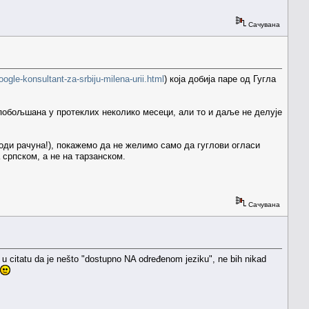
Сачувана
ogle-konsultant-za-srbiju-milena-urii.html
) која добија паре од Гугла
побољшана у протеклих неколико месеци, али то и даље не делује
 води рачуна!), покажемо да не желимо само да гуглови огласи
 српском, а не на тарзанском.
Сачувана
 citatu da je nešto "dostupno NA određenom jeziku", ne bih nikad