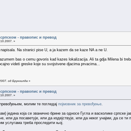
а српском - правопис и превод
.10.2007. »
m napisala. Na stranici pise U, a ja kazem da se kaze NA a ne U.
azumem bas o cemu govoris kad kazes lokalizacija. Ali ta gdja Milena bi treb
ocajno videti greske koje su svojstvene djacima prvacima...
2007. од Брунхилда
»
а српском - правопис и превод
.10.2007. »
 превођењем, молим те погледај
појмовник за превођење
.
нам) једина која се званично брине за односе Гугла и васколике српске 
че, или да посаветује, или да издејствује, или да неког унајми, да се т
вим услугама треба проследити њој.