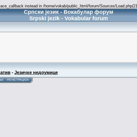
place_callback instead in /home/vokab/public_html/forum/Sources/Load.php(216
Српски језик - Вокабулар форум
Srpski jezik - Vokabular forum
атив
-
Језичке недоумице
ЊЕ
РЕГИСТРАЦИЈА