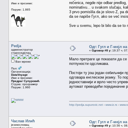
rečenica, negde nije odbar predlog, 
Име и презиме:
nominativu... u svakom slučaju, kak
Поруке: 1.865
3 prvo pomislila da je slovo Z, pa d
da se napiše Гугл, ako se već insisti
Sve u svemu, lepo bi bilo da se to m
Pedja
Одг: Гугл и Г-мејл н
администратор
«
Одговор #8 у:
19.37 ч. 07
староседелац
Мало претраге це показати да се 
Ван мреже
потпуности одсликава.
Пол:
Организација:
Постоји ту још један озбиљнији п
DataVoyage
одговара енглеском језику. То по
Име и презиме:
Предраг Супуровић
једноставнији и врло често упрев
Струка:
програмер
аутомат преводећи појединачне р
Поруке: 1.960
http://pedja.supurovic.net
-
www.iz.rs
-
www.s
Часлав Илић
Одг: Гугл и Г-мејл н
језикословац
«
Одговор #9 у:
10.56 ч. 08
одомаћен члан