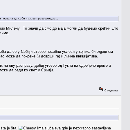
е позвана да себе назове преводиоцем...
ослио Милену. То значи да смо до маја могли да будемо срећни што
лимо.
ба да се у Србији створе посебни услови у којима би одједном
о може да покрене (и доврши га) и лична иницијатива.
нк на ову расправу, добиј уговор од Гугла на одређено време и
може да ради ко свет у Србији.
Сачувана
šta je šta.
Ima slučajeva gde je nezgrapno sastavljena