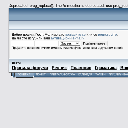
Deprecated: preg_replace(): The /e modifier is deprecated, use preg_re
Добро дошли,
Гост
. Молимо вас
пријавите се
или се
региструјте
.
Да ли сте изгубили ваш
активациони e-mail?
Пријавите се корисничким именом или имејлом, лозинком и дужином сесије
Вести
:
Правила форума
-
Речник
-
Правопис
-
Граматика
-
Вок
ПОЧЕТНА
ПОМОЋ
ПРЕТРАГА ФОРУМА
КАЛЕНДАР
ТАГОВИ
ПРИЈАВЉИВА