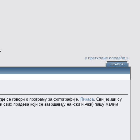
д
« претходне
следеће »
ШТАМПАЈ
 где се говори о програму за фотографије,
Пикаса
. Сви језици су
(и свих придева који се завршавају на -ски и -чки) пишу малим
.