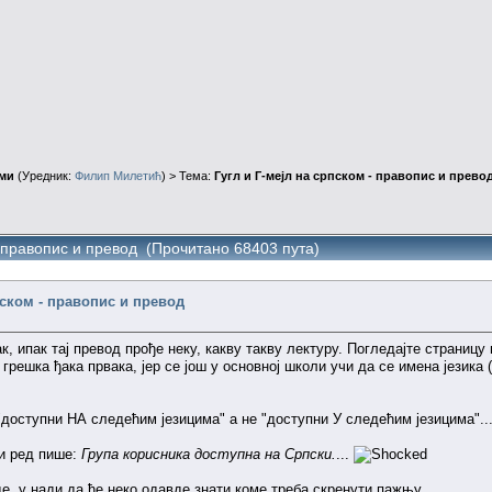
ми
(Уредник:
Филип Милетић
) > Тема:
Гугл и Г-мејл на српском - правопис и прево
- правопис и превод (Прочитано 68403 пута)
пском - правопис и превод
ак, ипак тај превод прође неку, какву такву лектуру. Погледајте страницу
грешка ђака првака, јер се још у основној школи учи да се имена језика 
"доступни НА следећим језицима" а не "доступни У следећим језицима"..
и ред пише:
Група корисника доступна на Српски.
...
де, у нади да ће неко одавде знати коме треба скренути пажњу.