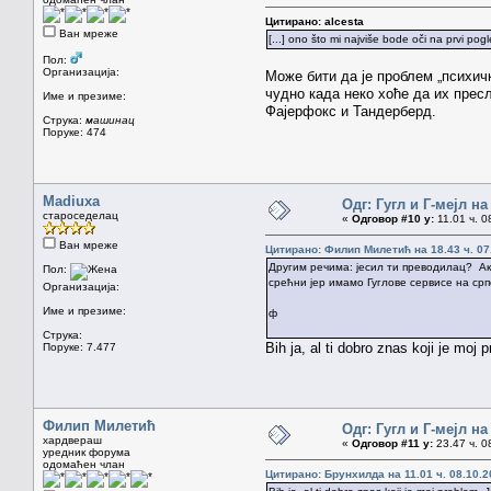
Цитирано: alcesta
Ван мреже
[...] ono što mi najviše bode oči na prvi pog
Пол:
Организација:
Може бити да је проблем „психич
чудно када неко хоће да их прес
Име и презиме:
Фајерфокс и Тандерберд.
Струка:
машинац
Поруке: 474
Madiuxa
Одг: Гугл и Г-мејл н
староседелац
«
Одговор #10 у:
11.01 ч. 0
Ван мреже
Цитирано: Филип Милетић на 18.43 ч. 07
Другим речима: јесил ти преводилац? Ако 
Пол:
срећни јер имамо Гуглове сервисе на српс
Организација:
Име и презиме:
ф
Струка:
Bih ja, al ti dobro znas koji je mo
Поруке: 7.477
Филип Милетић
Одг: Гугл и Г-мејл н
хардвераш
«
Одговор #11 у:
23.47 ч. 0
уредник форума
одомаћен члан
Цитирано: Брунхилда на 11.01 ч. 08.10.2