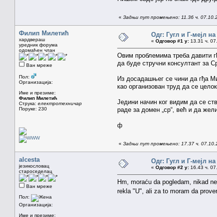
«
Задњи пут промењено: 11.36 ч. 07.10.
Филип Милетић
Одг: Гугл и Г-мејл н
хардвераш
«
Одговор #1 у:
13.31 ч. 07
уредник форума
одомаћен члан
Овим проблемима треба давити г
да буде стручни консултант за С
Ван мреже
Пол:
Из досадашњег се чини да гђа Ми
Организација:
као организован труд да се цело
Име и презиме:
Филип Милетић
Једини начин ког видим да се ств
Струка:
електротехничар
Поруке: 230
раде за домен „ср“, већ и да жел
ф
«
Задњи пут промењено: 17.37 ч. 07.10
alcesta
Одг: Гугл и Г-мејл н
језикословац
«
Одговор #2 у:
16.43 ч. 07
староседелац
Hm, moraću da pogledam, nikad ne k
Ван мреже
rekla "U", ali za to moram da prov
Пол:
Организација:
Име и презиме: