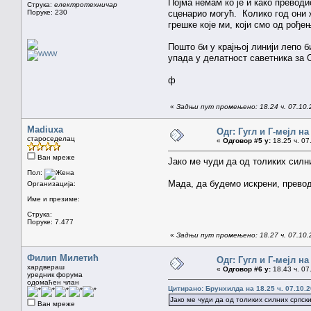
Појма немам ко је и како превод
Струка:
електротехничар
Поруке: 230
сценарио могућ. Колико год они 
грешке које ми, који смо од рође
Пошто би у крајњој линији лепо 
упада у делатност саветника за 
ф
«
Задњи пут промењено: 18.24 ч. 07.10
Madiuxa
Одг: Гугл и Г-мејл н
староседелац
«
Одговор #5 у:
18.25 ч. 07
Ван мреже
Јако ме чуди да од толиких силни
Пол:
Мада, да будемо искрени, превод
Организација:
Име и презиме:
Струка:
Поруке: 7.477
«
Задњи пут промењено: 18.27 ч. 07.10.
Филип Милетић
Одг: Гугл и Г-мејл н
хардвераш
«
Одговор #6 у:
18.43 ч. 07
уредник форума
одомаћен члан
Цитирано: Брунхилда на 18.25 ч. 07.10.2
Јако ме чуди да од толиких силних српски
Ван мреже