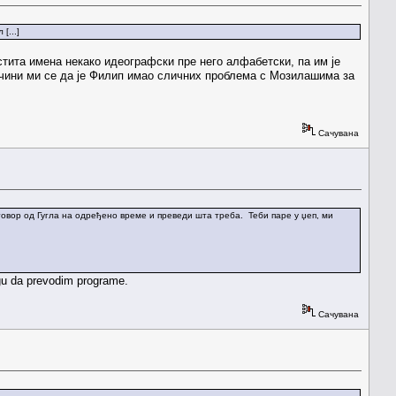
[...]
тита имена некако идеографски пре него алфабетски, па им је
; чини ми се да је Филип имао сличних проблема с Мозилашима за
Сачувана
 уговор од Гугла на одређено време и преведи шта треба. Теби паре у џеп, ми
ogu da prevodim programe.
Сачувана