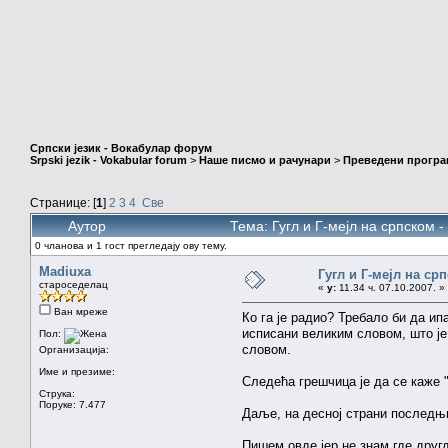
Српски језик - Вокабулар форум
Srpski jezik - Vokabular forum
>
Наше писмо и рачунари
>
Преведени програ
Странице: [
1
]
2
3
4
Све
Аутор
Тема: Гугл и Г-мејл на српском 
0 чланова и 1 гост прегледају ову тему.
Madiuxa
Гугл и Г-мејл на ср
староседелац
«
у:
11.34 ч. 07.10.2007. »
Ван мреже
Ко га је радио? Требало би да ип
исписани великим словом, што је 
Пол:
словом.
Организација:
Име и презиме:
Следећа грешчица је да се каже 
Струка:
Поруке: 7.477
Даље, на десној страни последњ
Пишем овде јер не знам где друг