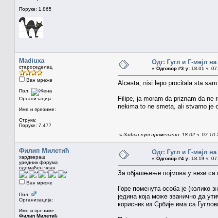
Поруке: 1.865
Madiuxa
Одг: Гугл и Г-мејл н
староседелац
«
Одговор #3 у:
18.01 ч. 07
Ван мреже
Alcesta, nisi lepo procitala sta sa
Пол:
Filipe, ja moram da priznam da ne r
Организација:
nekima to ne smeta, ali stvarno je 
Име и презиме:
Струка:
Поруке: 7.477
«
Задњи пут промењено: 18.02 ч. 07.10.
Филип Милетић
Одг: Гугл и Г-мејл н
хардвераш
«
Одговор #4 у:
18.19 ч. 07
уредник форума
одомаћен члан
За објашњење појмова у вези са
Ван мреже
Горе поменута особа је (колико з
Пол:
једина која може званично да ути
Организација:
корисник из Србије има са Гугло
Име и презиме:
Филип Милетић