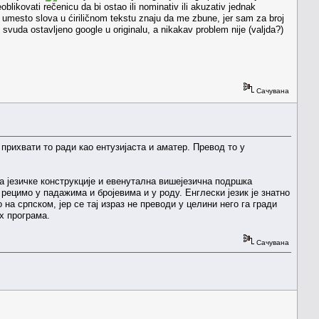
blikovati rečenicu da bi ostao ili nominativ ili akuzativ jednak
vi umesto slova u ćiriličnom tekstu znaju da me zbune, jer sam za broj
 svuda ostavljeno google u originalu, a nikakаv problem nije (valjda?)
Сачувана
прихвати то ради као ентузијаста и аматер. Превод то у
 да језичке конструкције и евенутална вишејезична подршка
 рецимо у падажима и бројевима и у роду. Енглески језик је знатно
на српском, јер се тај израз не преводи у целини него га гради
х програма.
Сачувана