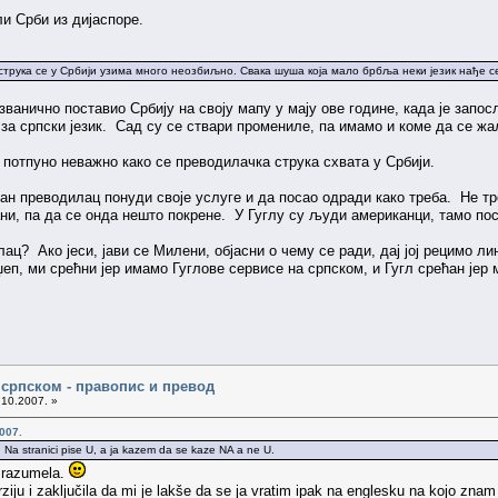
и Срби из дијаспоре.
струка се у Србији узима много неозбиљно. Свака шуша која мало брбља неки језик нађе с
 званично поставио Србију на своју мапу у мају ове године, када је зап
за српски језик. Сад су се ствари промениле, па имамо и коме да се жа
 потпуно неважно како се преводилачка струка схвата у Србији.
 преводилац понуди своје услуге и да посао одради како треба. Не тре
и, па да се онда нешто покрене. У Гуглу су људи американци, тамо поса
ац? Ако јеси, јави се Милени, објасни о чему се ради, дај јој рецимо ли
еп, ми срећни јер имамо Гуглове сервисе на српском, и Гугл срећан јер 
а српском - правопис и превод
.10.2007. »
007.
a. Na stranici pise U, a ja kazem da se kaze NA a ne U.
 razumela.
ju i zaključila da mi je lakše da se ja vratim ipak na englesku na kojo znam 