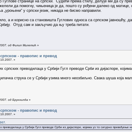
ио Гуглове странице на српски. Судећи према стилу, делује ми да су пр
желели да помогну, чињеница је да, пошто су рођени далеко од матице,
ња „уроњени“ у српски језик, никада не бисмо направили.
било, а и корисно са становишта Гуглових односа са српском јавношћу, 
Србију. Отуд сам и закључио да њу треба питати.
.2007. од Филип Милетић
»
а српском - правопис и превод
.10.2007. »
х српских преводилаца у Србији Гугл преводе Срби из дијаспоре, којима 
илачка струка се у Србији узима много неозбиљно. Свака шуша која мало
2007. од Брунхилда
»
а српском - правопис и превод
.10.2007. »
007.
х преводилаца у Србији Гугл преводе Срби из дијаспоре, којима уз то сигурно превођење ни