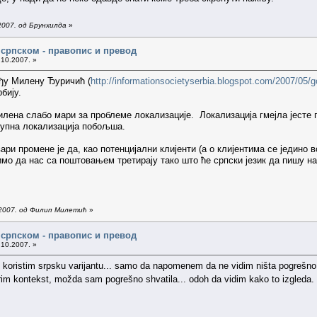
2007. од Брунхилда
»
а српском - правопис и превод
.10.2007. »
ђу Милену Ђуричић (
http://informationsocietyserbia.blogspot.com/2007/05/go
рбију.
лена слабо мари за проблеме локализације. Локализација гмејла јесте 
купна локализација побољша.
ари промене је да, као потенцијални клијенти (а о клијентима се једино
имо да нас са поштовањем третирају тако што ће српски језик да пишу на
.2007. од Филип Милетић
»
а српском - правопис и превод
.10.2007. »
oristim srpsku varijantu... samo da napomenem da ne vidim ništa pogrešno u
erim kontekst, možda sam pogrešno shvatila... odoh da vidim kako to izgleda.