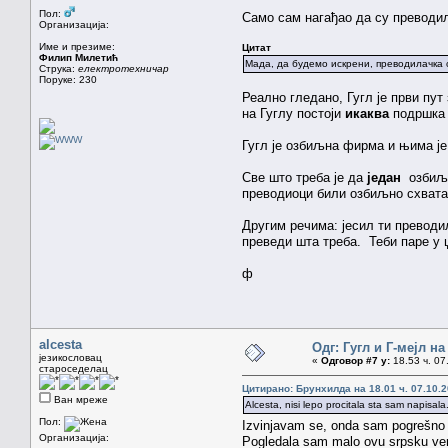
Пол:
Само сам нагађао да су преводил
Организација:
Име и презиме:
Цитат
Филип Милетић
Мада, да будемо искрени, преводилачка 
Струка:
електротехничар
Поруке: 230
Реално гледано, Гугл је први пут
на Гуглу постоји
икаква
подршка 
Гугл је озбиљна фирма и њима је
Све што треба је да
један
озбиљан
преводиоци били озбиљно схватан
Другим речима: јесил ти преводил
преведи шта треба. Теби паре у џ
ф
alcesta
Одг: Гугл и Г-мејл н
језикословац
«
Одговор #7 у:
18.53 ч. 07
староседелац
Цитирано: Брунхилда на 18.01 ч. 07.10.2
Ван мреже
Alcesta, nisi lepo procitala sta sam napisal
Пол:
Izvinjavam se, onda sam pogrešno
Организација:
Pogledala sam malo ovu srpsku verzi