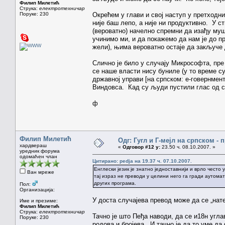
Филип Милетић
Струка:
електротехничар
Поруке: 230
Окрећем у глави и свој наступ у претходн
није баш лепо, а није ни продуктивно. У ст
(вероватно) начелно спремни да изађу муш
учинимо ми, и да покажемо да нам је до п
жели), њима вероватно остаје да закључе 
Слично је било у случају Микрософта, пре
се наше власти нису буниле (у то време с
државној управи [на српском: е-говернмен
Виндовса. Кад су људи пустили глас од се
ф
Филип Милетић
Одг: Гугл и Г-мејл на српском -
хардвераш
«
Одговор #12 у:
23.50 ч. 08.10.2007. »
уредник форума
одомаћен члан
Цитирано: pedja на 19.37 ч. 07.10.2007.
Енглески језик је знатно једноставнији и врло често
Ван мреже
тај израз не преводи у целини него га гради аутома
других програма.
Пол:
Организација:
У доста случајева превод може да се „нат
Име и презиме:
Филип Милетић
Струка:
електротехничар
Тачно је што Пеђа наводи, да се и18н угла
Поруке: 230
родова и бројева. И тачно је да то уме д