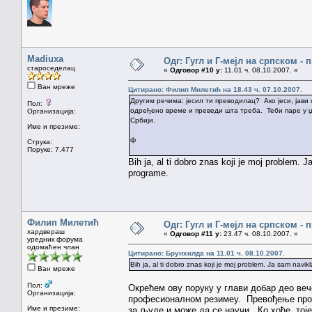
Madiuxa
Одг: Гугл и Г-мејл на српском -
староседелац
«
Одговор #10 у:
11.01 ч. 08.10.2007. »
Ван мреже
Цитирано: Филип Милетић на 18.43 ч. 07.10.2007.
Другим речима: јесил ти преводилац? Ако јеси, јави с
Пол:
одређено време и преведи шта треба. Теби паре у џе
Организација:
Србији.
Име и презиме:
ф
Струка:
Поруке: 7.477
Bih ja, al ti dobro znas koji je moj problem.
programe.
Филип Милетић
Одг: Гугл и Г-мејл на српском -
хардвераш
«
Одговор #11 у:
23.47 ч. 08.10.2007. »
уредник форума
одомаћен члан
Цитирано: Брунхилда на 11.01 ч. 08.10.2007.
Bih ja, al ti dobro znas koji je moj problem. Ja sam nav
Ван мреже
Пол:
Окрећем ову поруку у глави добар део веч
Организација:
професионалном резимеу. Превођење програ
Име и презиме:
за људе и може да се научи. Ко хоће, тоје