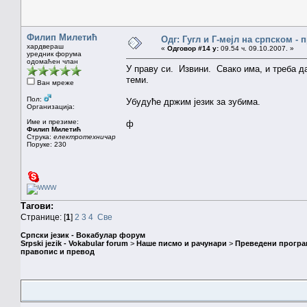
Филип Милетић
Одг: Гугл и Г-мејл на српском -
хардвераш
«
Одговор #14 у:
09.54 ч. 09.10.2007. »
уредник форума
одомаћен члан
У праву си. Извини. Свако има, и треба д
теми.
Ван мреже
Пол:
Убудуће држим језик за зубима.
Организација:
Име и презиме:
ф
Филип Милетић
Струка:
електротехничар
Поруке: 230
Тагови:
Странице: [
1
]
2
3
4
Све
Српски језик - Вокабулар форум
Srpski jezik - Vokabular forum
>
Наше писмо и рачунари
>
Преведени програ
правопис и превод