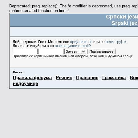
Deprecated: preg_replace(): The /e modifier is deprecated, use preg_re
runtime-created function on line 2
Српски јез
Srpski jez
Добро дошли,
Гост
. Молимо вас
пријавите се
или се
региструјте
.
Да ли сте изгубили ваш
активациони e-mail?
Пријавите се корисничким именом или имејлом, лозинком и дужином сесије
Вести
:
Правила форума
-
Речник
-
Правопис
-
Граматика
-
Вок
недоумице