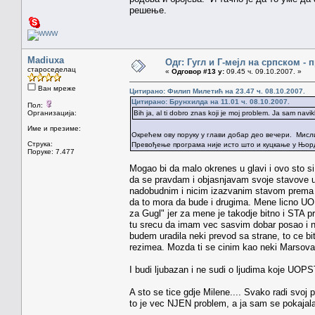
решење.
Madiuxa
Одг: Гугл и Г-мејл на српском -
староседелац
«
Одговор #13 у:
09.45 ч. 09.10.2007. »
Ван мреже
Цитирано: Филип Милетић на 23.47 ч. 08.10.2007.
Цитирано: Брунхилда на 11.01 ч. 08.10.2007.
Пол:
Организација:
Bih ja, al ti dobro znas koji je moj problem. Ja sam na
Име и презиме:
Окрећем ову поруку у глави добар део вечери. Мисл
Струка:
Превођење програма није исто што и куцкање у Њорду™
Поруке: 7.477
Mogao bi da malo okrenes u glavi i ovo sto s
da se pravdam i objasnjavam svoje stavove u z
nadobudnim i nicim izazvanim stavom prema mo
da to mora da bude i drugima. Mene licno UO
za Gugl" jer za mene je takodje bitno i STA
tu srecu da imam vec sasvim dobar posao i ni
budem uradila neki prevod sa strane, to ce biti
rezimea. Mozda ti se cinim kao neki Marsovac,
I budi ljubazan i ne sudi o ljudima koje UOP
A sto se tice gdje Milene.... Svako radi svoj 
to je vec NJEN problem, a ja sam se pokajal