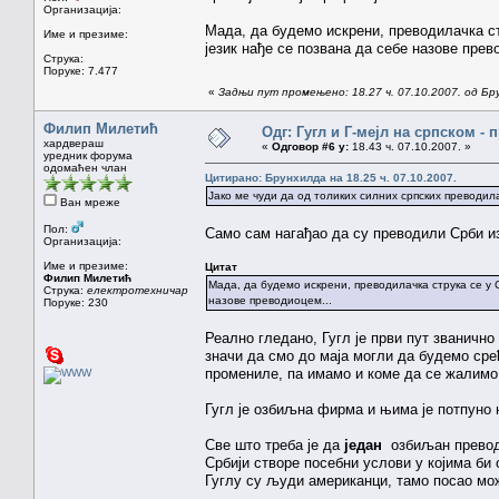
Организација:
Мада, да будемо искрени, преводилачка с
Име и презиме:
језик нађе се позвана да себе назове прев
Струка:
Поруке: 7.477
«
Задњи пут промењено: 18.27 ч. 07.10.2007. од Бр
Филип Милетић
Одг: Гугл и Г-мејл на српском -
хардвераш
«
Одговор #6 у:
18.43 ч. 07.10.2007. »
уредник форума
одомаћен члан
Цитирано: Брунхилда на 18.25 ч. 07.10.2007.
Јако ме чуди да од толиких силних српских преводила
Ван мреже
Пол:
Само сам нагађао да су преводили Срби из
Организација:
Име и презиме:
Цитат
Филип Милетић
Мада, да будемо искрени, преводилачка струка се у
Струка:
електротехничар
назове преводиоцем...
Поруке: 230
Реално гледано, Гугл је први пут званично
значи да смо до маја могли да будемо сре
промениле, па имамо и коме да се жалимо
Гугл је озбиљна фирма и њима је потпуно 
Све што треба је да
један
озбиљан преводи
Србији створе посебни услови у којима би
Гуглу су људи американци, тамо посао мож