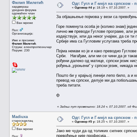
Филип Милетић
Одг: Гугл и Г-мејл на српском -
хардвераш
«
Одговор #4 у:
18.19 ч. 07.10.2007. »
уредник форума
одомаћен члан
За објашњење појмова у вези са превођењ
Ван мреже
Горе поменута особа је (колико знам) једи
Пол:
лично
не
преводи Гуглове програме, али је
Организација:
издејствује, или да неког унајми, да се т
Име и презиме:
Србије има са Гугловим услугама треба пр
Филип Милетић
Струка:
електротехничар
Поруке: 230
Појма немам ко је и како преводио Гуглов
Срби. Нагађам, али ми се чини да је така
рођени далеко од матице, српски језик ни
рођења „уроњени“ у српски језик, никада 
Пошто би у крајњој линији лепо било, а и 
превод на српски, делује ми да побољшањ
треба питати.
ф
«
Задњи пут промењено: 18.24 ч. 07.10.2007. од Ф
Madiuxa
Одг: Гугл и Г-мејл на српском -
староседелац
«
Одговор #5 у:
18.25 ч. 07.10.2007. »
Ван мреже
Јако ме чуди да од толиких силних српских
превођење није професија...
Пол: