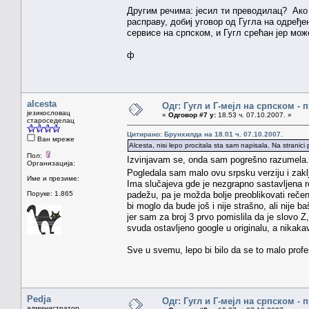
Другим речима: јесил ти преводилац? Ако ј
расправу, добиј уговор од Гугла на одређе
сервисе на српском, и Гугл срећан јер мож
ф
alcesta
Одг: Гугл и Г-мејл на српском -
језикословац
«
Одговор #7 у:
18.53 ч. 07.10.2007. »
староседелац
Цитирано: Брунхилда на 18.01 ч. 07.10.2007.
Ван мреже
Alcesta, nisi lepo procitala sta sam napisala. Na stranic
Пол:
Izvinjavam se, onda sam pogrešno razumela
Организација:
Pogledala sam malo ovu srpsku verziju i zaklj
Име и презиме:
Ima slučajeva gde je nezgrapno sastavljena re
Поруке: 1.865
padežu, pa je možda bolje preoblikovati rečen
bi moglo da bude još i nije strašno, ali nije 
jer sam za broj 3 prvo pomislila da je slovo Z
svuda ostavljeno google u originalu, a nikakаv 
Sve u svemu, lepo bi bilo da se to malo profes
Pedja
Одг: Гугл и Г-мејл на српском -
администратор