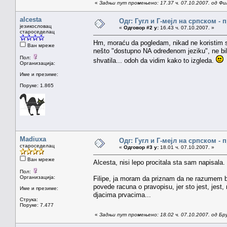
«
Задњи пут промењено: 17.37 ч. 07.10.2007. од Ф
alcesta
Одг: Гугл и Г-мејл на српском -
језикословац
«
Одговор #2 у:
16.43 ч. 07.10.2007. »
староседелац
Hm, moraću da pogledam, nikad ne koristim s
Ван мреже
nešto "dostupno NA određenom jeziku", ne bi
Пол:
shvatila... odoh da vidim kako to izgleda.
Организација:
Име и презиме:
Поруке: 1.865
Madiuxa
Одг: Гугл и Г-мејл на српском -
староседелац
«
Одговор #3 у:
18.01 ч. 07.10.2007. »
Ван мреже
Alcesta, nisi lepo procitala sta sam napisala
Пол:
Организација:
Filipe, ja moram da priznam da ne razumem ba
povede racuna o pravopisu, jer sto jest, jest
Име и презиме:
djacima prvacima...
Струка:
Поруке: 7.477
«
Задњи пут промењено: 18.02 ч. 07.10.2007. од Бр