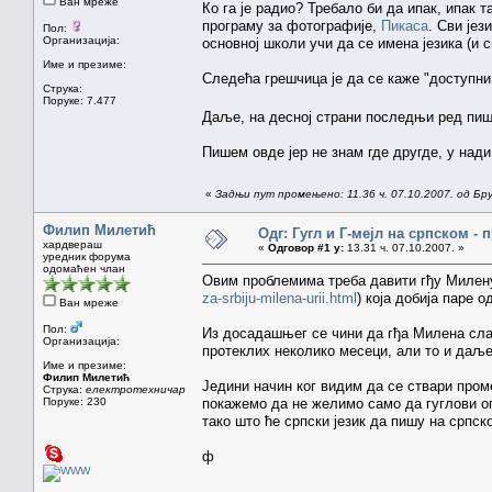
Ван мреже
Ко га је радио? Требало би да ипак, ипак т
програму за фотографије,
Пикаса
. Сви јез
Пол:
Организација:
основној школи учи да се имена језика (и 
Име и презиме:
Следећа грешчица је да се каже "доступни
Струка:
Поруке: 7.477
Даље, на десној страни последњи ред пи
Пишем овде јер не знам где другде, у над
«
Задњи пут промењено: 11.36 ч. 07.10.2007. од Бр
Филип Милетић
Одг: Гугл и Г-мејл на српском -
хардвераш
«
Одговор #1 у:
13.31 ч. 07.10.2007. »
уредник форума
одомаћен члан
Овим проблемима треба давити гђу Милен
za-srbiju-milena-urii.html
) која добија паре 
Ван мреже
Пол:
Из досадашњег се чини да гђа Милена сла
Организација:
протеклих неколико месеци, али то и даље
Име и презиме:
Филип Милетић
Једини начин ког видим да се ствари промен
Струка:
електротехничар
Поруке: 230
покажемо да не желимо само да гуглови ог
тако што ће српски језик да пишу на српск
ф