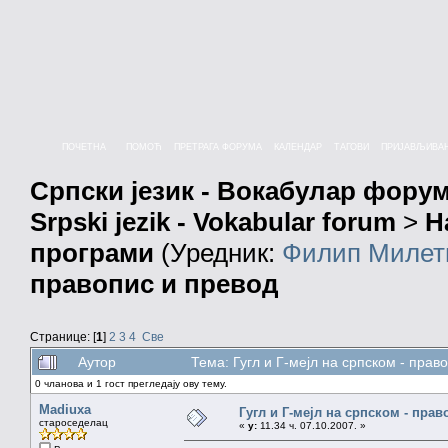
ПОЧЕТНА
ПОМОЋ
ПРЕТРАГА ФОРУМА
КАЛЕНДАР
ТАГОВИ
ПРИЈАВЉИВА
Српски језик - Вокабулар фору
Srpski jezik - Vokabular forum
>
Н
програми
(Уредник:
Филип Милет
правопис и превод
Странице: [
1
]
2
3
4
Све
Аутор
Тема: Гугл и Г-мејл на српском - пра
0 чланова и 1 гост прегледају ову тему.
Madiuxa
Гугл и Г-мејл на српском - пра
староседелац
«
у:
11.34 ч. 07.10.2007. »