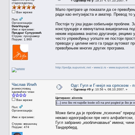
«
Одговор #8 у:
19.37 ч. 07.10.2007. »
староседелац
Мало претраге це показати да се превођењ
Ван мреже
ради као ентузијаста и аматер. Превод то 
Пол:
Организација:
Постоји ту још један озбиљнији проблем. За
DataVoyage
конструкције и евенутална вишејезична под
Име и презиме:
Предраг Супуровић
неким изразима знатно другачији, рецимо у
Струка:
програмер
често упревођењу уопште не постоји просто
Поруке: 1.960
преводи у целини него га гради аутомат пр
превођењем многих других програма.
http://pedja.supurovic.net
-
www.iz.rs
-
www.supurovic.net
Часлав Илић
Одг: Гугл и Г-мејл на српском -
језикословац
«
Одговор #9 у:
10.56 ч. 08.10.2007. »
одомаћен члан
Цитирано: alcesta
Ван мреже
[...] ono što mi najviše bode oči na prvi pogled je što je
Пол:
Организација:
Може бити да је проблем „психичке“ приро
Име и презиме:
некако идеографски пре него алфабетски, п
Гугл забранио „изобличавање“ имена; чин
Струка:
машинац
Тандерберд.
Поруке: 474