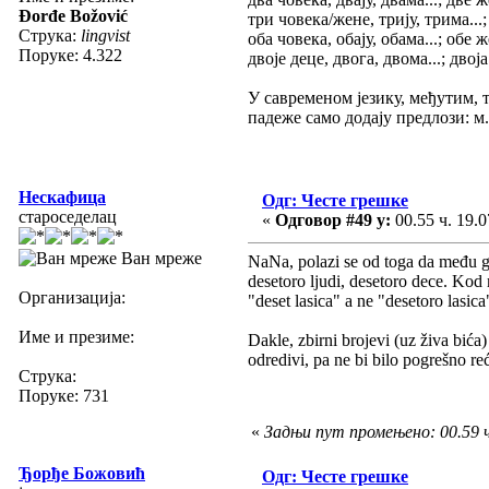
Đorđe Božović
три човека/жене, трију, трима...
Струка:
lingvist
оба човека, обају, обама...; обе же
Поруке: 4.322
двоје деце, двога, двома...; двој
У савременом језику, међутим, т
падеже само додају предлози: м.
Нескафица
Одг: Честе грешке
староседелац
«
Одговор #49 у:
00.55 ч. 19.0
Ван мреже
NaNa, polazi se od toga da među gl
desetoro ljudi, desetoro dece. Kod 
Организација:
"deset lasica" a ne "desetoro lasic
Име и презиме:
Dakle, zbirni brojevi (uz živa bić
odredivi, pa ne bi bilo pogrešno re
Струка:
Поруке: 731
«
Задњи пут промењено: 00.59 ч
Ђорђе Божовић
Одг: Честе грешке