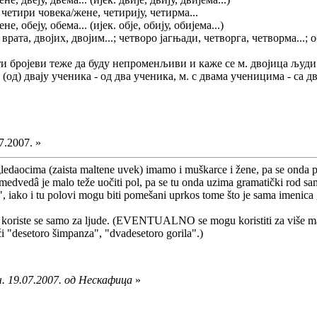
; четири човека/жене, четирију, четирма...
не, обеју, обема... (ијек. обје, обију, обијема...)
а врата, двојих, двојим...; четворо јагњади, четворга, четворма...; 
и бројеви теже да буду непроменљиви и каже се м. двојица људи - 
 (од) двају ученика - од два ученика, м. с двама ученицима - са д
7.2007. »
edaocima (zaista maltene uvek) imamo i muškarce i žene, pa se onda pr
medvedâ je malo teže uočiti pol, pa se tu onda uzima gramatički rod sam
a", iako i tu polovi mogu biti pomešani uprkos tome što je sama imenica
a) koriste se samo za ljude. (EVENTUALNO se mogu koristiti za više maj
ći "desetoro šimpanza", "dvadesetoro gorila".)
. 19.07.2007. од Нескафица
»