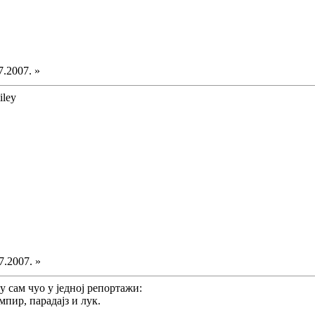
7.2007. »
7.2007. »
у сам чуо у једној репортажи:
мпир, парадајз и лук.