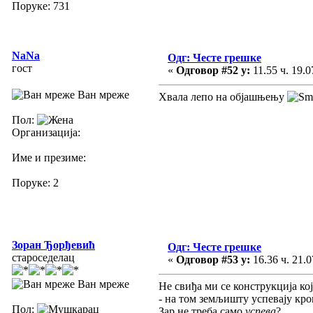
Поруке: 731
NaNa
Одг: Честе грешке
гост
«
Одговор #52 у:
11.55 ч. 19.0
Ван мреже
Хвала лепо на објашњењу
Пол:
Организација:
Име и презиме:
Поруке: 2
Зоран Ђорђевић
Одг: Честе грешке
староседелац
«
Одговор #53 у:
16.36 ч. 21.0
Ван мреже
Не свиђа ми се конструкција кој
- на том земљишту успевају кро
Пол:
Зар не треба само
успева
?