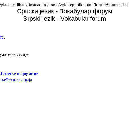
replace_callback instead in /home/vokab/public_html/forum/Sources/Loa
Српски језик - Вокабулар форум
Srpski jezik - Vokabular forum
те
.
дужином сесије
-
Језичке недоумице
ање
Регистрација