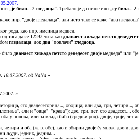
.05.2007.
ног: „
је било
... 2 гледа
оца
“. Требало је да пише или „
су била
... 2
каже нпр. "двоје гледалаца", али исто тако се каже "два гледаоца"
ког рода, као нпр. именица медвед.
 од тога да се 12592 чита као
дванаест хиљада петсто деведесет
обом
гледалаца
, док
два
"повлачи"
гледаоца
.
је било
дванаест хиљада петсто деведесет двоје
медведа" или "ј
. 18.07.2007. од NaNa
»
7.2007. »
еторица, сто двадесеторица..., обојица; или два, три, четири..., о
етиља", али и "овца", "крава"): две, три, пет, сто двадесет..., об
обају полова, или за млада бића (средњи род): двоје, троје, четвор
три, четири и оба (ж. р. обе), као и збирни двоје (у множ. двоји, д
едни људи, једних, једним...
не, двеју, двема... (ијек. двије, двију, двијема...)