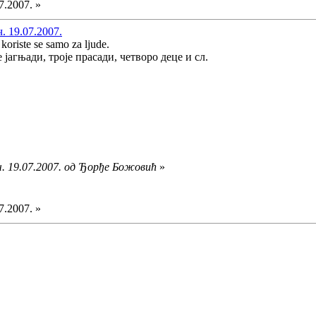
7.2007. »
. 19.07.2007.
 koriste se samo za ljude.
 јагњади, троје прасади, четворо деце и сл.
ч. 19.07.2007. од Ђорђе Божовић
»
7.2007. »