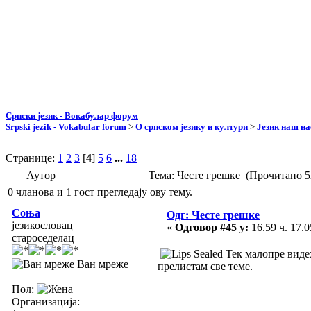
Српски језик - Вокабулар форум
Srpski jezik - Vokabular forum
>
О српском језику и култури
>
Језик наш н
Странице:
1
2
3
[
4
]
5
6
...
18
Аутор
Тема: Честе грешке (Прочитано 5
0 чланова и 1 гост прегледају ову тему.
Соња
Одг: Честе грешке
језикословац
«
Одговор #45 у:
16.59 ч. 17.0
староседелац
Тек малопре виде
Ван мреже
прелистам све теме.
Пол:
Организација: