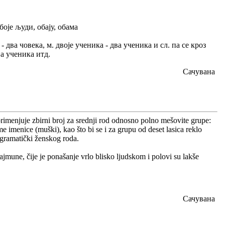
обоје људи, обају, обама
два човека, м. двоје ученика - два ученика и сл. па се кроз
ва ученика итд.
Сачувана
imenjuje zbirni broj za srednji rod odnosno polno mešovite grupe:
e imenice (muški), kao što bi se i za grupu od deset lasica reklo
 gramatički ženskog roda.
mune, čije je ponašanje vrlo blisko ljudskom i polovi su lakše
Сачувана