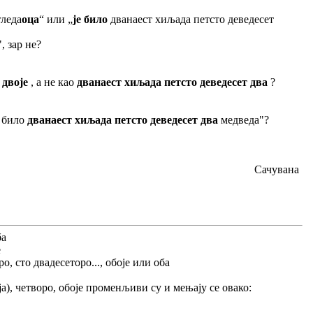
 гледа
оца
“ или „
је било
дванаест хиљада петсто деведесет
, зар не?
 двоје
, а не као
дванаест хиљада петсто деведесет два
?
е било
дванаест хиљада петсто деведесет два
медведа"?
Сачувана
ба
е
о, сто двадесеторо..., обоје или оба
воја), четворо, обоје променљиви су и мењају се овако: