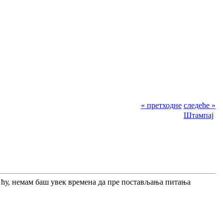
« претходне
следеће »
Штампај
 ћу, немам баш увек времена да пре постављања питања