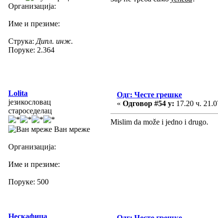
Организација:
Име и презиме:
Струка:
Дипл. инж.
Поруке: 2.364
Lolita
Одг: Честе грешке
језикословац
«
Одговор #54 у:
17.20 ч. 21.0
староседелац
Mislim da može i jedno i drugo.
Ван мреже
Организација:
Име и презиме:
Поруке: 500
Нескафица
Одг: Честе грешке