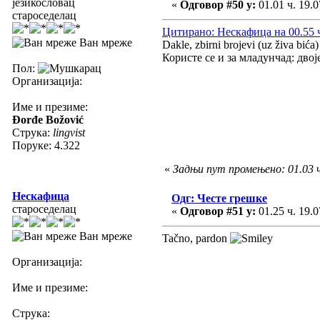
језикословац
«
Одговор #50 у:
01.01 ч. 19.0
староседелац
Цитирано: Нескафица на 00.55 ч
Ван мреже
Dakle, zbirni brojevi (uz živa bića)
Користе се и за младунчад: двоје
Пол:
Организација:
Име и презиме:
Đorđe Božović
Струка:
lingvist
Поруке: 4.322
«
Задњи пут промењено: 01.03 
Нескафица
Одг: Честе грешке
староседелац
«
Одговор #51 у:
01.25 ч. 19.0
Ван мреже
Tačno, pardon
Организација:
Име и презиме:
Струка: