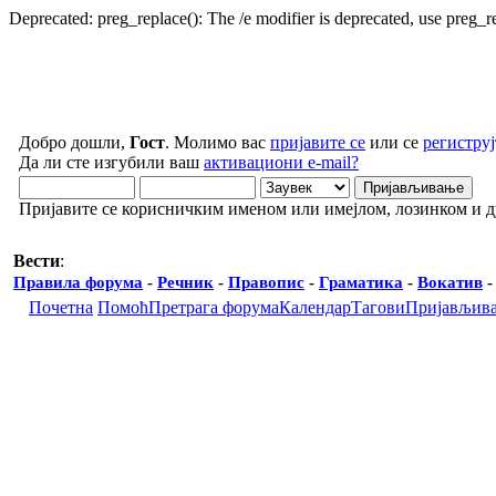
Deprecated: preg_replace(): The /e modifier is deprecated, use preg_
Добро дошли,
Гост
. Молимо вас
пријавите се
или се
региструј
Да ли сте изгубили ваш
активациони e-mail?
Пријавите се корисничким именом или имејлом, лозинком и 
Вести
:
Правила форума
-
Речник
-
Правопис
-
Граматика
-
Вокатив
Почетна
Помоћ
Претрага форума
Календар
Тагови
Пријављив