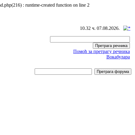
d.php(216) : runtime-created function on line 2
10.32 ч. 07.08.2026.
Помоћ за претрагу речника
Вокабулара