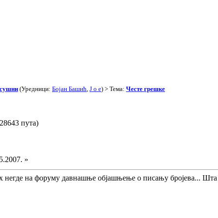
асушни
(Уредници:
Бојан Башић
,
J o e
) > Тема:
Честе грешке
28643 пута)
5.2007. »
х негде на форуму давнашње објашњење о писању бројева... Шта