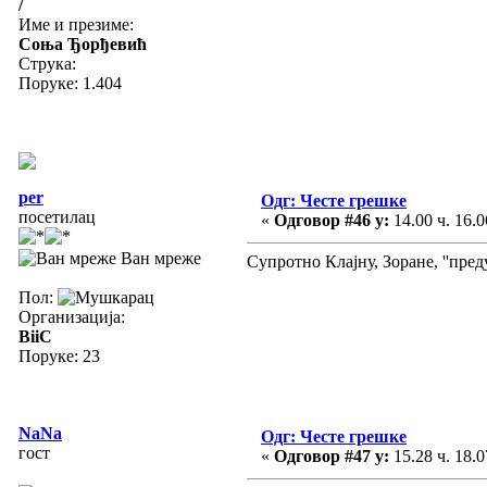
/
Име и презиме:
Соња Ђорђевић
Струка:
Поруке: 1.404
per
Одг: Честе грешке
посетилац
«
Одговор #46 у:
14.00 ч. 16.0
Ван мреже
Супротно Клајну, Зоране, ''пред
Пол:
Организација:
BiiC
Поруке: 23
NaNa
Одг: Честе грешке
гост
«
Одговор #47 у:
15.28 ч. 18.0