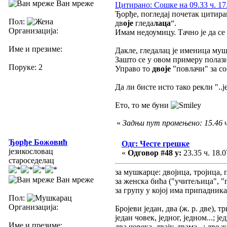
Ван мреже
Цитирано: Сошке на 09.33 ч. 17
Ђорђе, погледај почетак цитира
Пол:
дв
оје
гледа
лаца
“.
Организација:
Имам недоумицу. Тачно је да се 
Име и презиме:
Дакле, гледалац је именица муш
Зашто се у овом примеру полази
Поруке: 2
Управо то
двоје
"повлачи" за с
Да ли бисте исто тако рекли "..
Ето, то ме буни
«
Задњи пут промењено: 15.46 ч
Ђорђе Божовић
Одг: Честе грешке
језикословац
«
Одговор #48 у:
23.35 ч. 18.0
староседелац
за мушкарце: двојица, тројица, п
Ван мреже
за женска бића ("учитељица", "пл
за групу у којој има припадника 
Пол:
Организација:
Бројеви један, два (ж. р. две), 
један човек, једног, једном...; ј
Име и презиме:
два човека, двају, двама...; две же