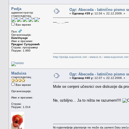
Pedja
Одг: Abeceda - latinično pismo s
администратор
«
Одговор #39 у:
12.04 ч. 22.12.2006. »
староседелац
—... ...—
Ван мреже
Пол:
Организација:
DataVoyage
Име и презиме:
Предраг Супуровић
Струка:
програмер
Поруке: 1.960
http://pedja.supurovic.net
-
www.iz.rs
-
www.supurovic.net
Maduixa
Одг: Abeceda - latinično pismo s
староседелац
«
Одговор #40 у:
12.07 ч. 22.12.2006. »
Ван мреже
Mole se cenjeni učesnici ove diskusije da pro
Организација:
Име и презиме:
Ne, ozbiljno... Ja to ništa ne razumem!!!!
Струка:
Поруке: 1.014
Ni najtemeljnije planiranje ne može da zameni čistu sreć