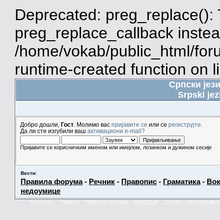
Deprecated: preg_replace(): 
preg_replace_callback instea
/home/vokab/public_html/for
runtime-created function on l
Српски јез
Srpski jez
Добро дошли,
Гост
. Молимо вас
пријавите се
или се
региструјте
.
Да ли сте изгубили ваш
активациони e-mail?
Пријавите се корисничким именом или имејлом, лозинком и дужином сесије
Вести
:
Правила форума
-
Речник
-
Правопис
-
Граматика
-
Вок
недоумице
ПОЧЕТНА
ПОМОЋ
ПРЕТРАГА ФОРУМА
КАЛЕНДАР
ТАГОВИ
ПРИЈАВЉИВА