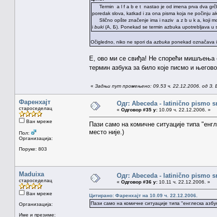
Termin a l f a b e t nastao je od imena prva dva grč
poredak slova, katkad i za ona pisma koja ne počinju akv
Slično opšte značenje ima i naziv a z b u k a, koji mo
i
buki
(A, Б). Ponekad se termin azbuka upotrebljava u s
Očigledno, niko ne spori da
azbuka
ponekad označava isk
Е, ово ми се свиђа! Не спорећи мишљења с
термин азбука за било које писмо и његово
«
Задњи пут промењено: 09.53 ч. 22.12.2006. од З. 
Фаренхајт
Одг: Abeceda - latinično pismo s
староседелац
«
Одговор #35 у:
10.09 ч. 22.12.2006. »
Ван мреже
Пази само на комичне ситуације типа "енг
место није.)
Пол:
Организација:
Поруке: 803
Maduixa
Одг: Abeceda - latinično pismo s
староседелац
«
Одговор #36 у:
10.11 ч. 22.12.2006. »
Ван мреже
Цитирано: Фаренхајт на 10.09 ч. 22.12.2006.
Пази само на комичне ситуације типа "енглеска азбук
Организација:
Име и презиме: