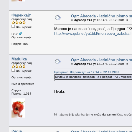
Фаренхајт
Одг: Abeceda - latinično pismo s
староседелац
«
Одговор #41 у:
12.14 ч. 22.12.2006. »
Ван мреже
Милош је написао "поздрав", а Предраг "7
http://www.qsl.net/yu1bkl/morzeova_azbuka.
Пол:
Организација:
Поруке: 803
Maduixa
Одг: Abeceda - latinično pismo s
староседелац
«
Одговор #42 у:
12.16 ч. 22.12.2006. »
Ван мреже
Цитирано: Фаренхајт на 12.14 ч. 22.12.2006.
Милош је написао "поздрав", а Предраг "73". Морзе
Организација:
`
Име и презиме:
Струка:
Hvala.
Поруке: 1.014
Ni najtemeljnije planiranje ne može da zameni čistu sreć
Pedja