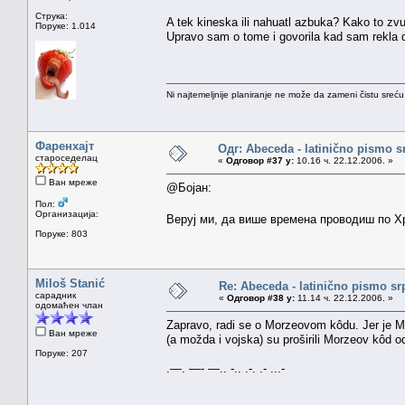
Струка:
A tek kineska ili nahuatl azbuka? Kako to zv
Поруке: 1.014
Upravo sam o tome i govorila kad sam rekla 
Ni najtemeljnije planiranje ne može da zameni čistu sreć
Фаренхајт
Одг: Abeceda - latinično pismo s
староседелац
«
Одговор #37 у:
10.16 ч. 22.12.2006. »
Ван мреже
@Бојан:
Пол:
Организација:
Веруј ми, да више времена проводиш по Хр
Поруке: 803
Miloš Stanić
Re: Abeceda - latinično pismo sr
сарадник
«
Одговор #38 у:
11.14 ч. 22.12.2006. »
одомаћен члан
Zapravo, radi se o Morzeovom kôdu. Jer je M
Ван мреже
(a možda i vojska) su proširili Morzeov kôd o
Поруке: 207
.—. —- —.. -.. .-. .- ...-