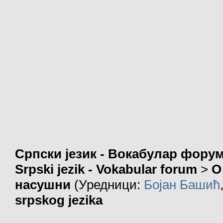
Српски језик - Вокабулар фору
Srpski jezik - Vokabular forum
>
О
насушни
(Уредници:
Бојан Башић
srpskog jezika