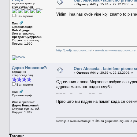
Одг: Abeceda - latinično pismo s
администратор
«
Одговор #43 у:
15.44 ч. 22.12.2006. »
староседелац
Vidim, ima nas ovde vise koji znamo to pis
Ван мреже
Пол:
Организација:
DataVoyage
Име и презиме:
Предраг Супуровић
Струка:
програмер
Поруке: 1.960
http://pedja.supurovic.net
-
www.iz.rs
-
www.supurovic.net
Дарко Новаковић
Одг: Abeceda - latinično pismo s
сарадник
«
Одговор #44 у:
20.57 ч. 22.12.2006. »
староседелац
Од силних слова Морзеове азбуке са курса
Ван мреже
адреса матичног радио клуба:
_._ _ .._ ...._ . ._ _ . _..
Пол:
Организација:
Прво што ми падне на памет када се сетим 
Име и презиме:
Дарко Новаковић
Струка:
dipl. el. inž.
Поруке: 1.049
Nevolja s ovim svetom je ta što su glupi tako sigurni, a 
Тагови: