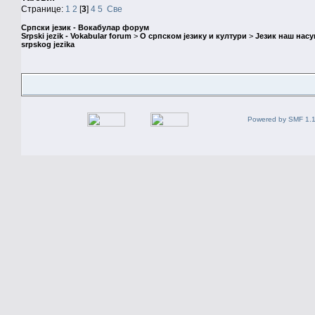
Странице:
1
2
[
3
]
4
5
Све
Српски језик - Вокабулар форум
Srpski jezik - Vokabular forum
>
О српском језику и култури
>
Језик наш нас
srpskog jezika
Powered by SMF 1.