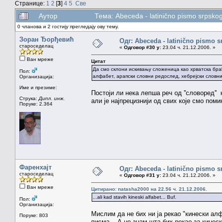
Странице:
1
2
[
3
]
4
5
Све
Аутор
Тема: Abeceda - latinično pismo srpsko
0 чланова и 2 гостију прегледају ову тему.
Зоран Ђорђевић
Одг: Abeceda - latinično pismo s
староседелац
«
Одговор #30 у:
23.04 ч. 21.12.2006. »
Ван мреже
Цитат
Да смо склони искивању сложеница као хрватска браћ
Пол:
алфабет, арапски словни редослед, хебрејски словни
Организација:
Име и презиме:
Постоји ли нека лепша реч од ''словоред''
Струка:
Дипл. инж.
али је најпрецизнији од свих које смо пом
Поруке: 2.364
Фаренхајт
Одг: Abeceda - latinično pismo s
староседелац
«
Одговор #31 у:
23.04 ч. 21.12.2006. »
Ван мреже
Цитирано: natasha2000 на 22.56 ч. 21.12.2006.
...ali kad stavih kineski alfabet... Buf.
Пол:
Организација:
Мислим да не бих ни ја рекао "кинески ал
Поруке: 803
писма... А не знам шта бих рекао за кинес