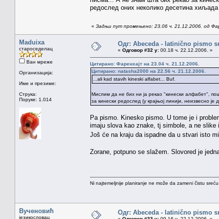
редослед оних неколико десетина хиљада 
«
Задњи пут промењено: 23.06 ч. 21.12.2006. од Фа
Maduixa
Одг: Abeceda - latinično pismo s
староседелац
«
Одговор #32 у:
00.18 ч. 22.12.2006. »
Ван мреже
Цитирано: Фаренхајт на 23.04 ч. 21.12.2006.
Цитирано: natasha2000 на 22.56 ч. 21.12.2006.
Организација:
...ali kad stavih kineski alfabet... Buf.
Име и презиме:
Струка:
Мислим да не бих ни ја рекао "кинески алфабет", пош
Поруке: 1.014
за кинески редослед (у крајњој линији, неизвесно ј
Pa pismo. Kinesko pismo. U tome je i problem
imaju slova kao znake, tj simbole, a ne slike 
Još će na kraju da ispadne da u stvari isto m
Zorane, potpuno se slažem. Slovored je jedna
Ni najtemeljnije planiranje ne može da zameni čistu sreć
Вученовић
Одг: Abeceda - latinično pismo s
језикословац
«
Одговор #33 у:
09.16 ч. 22.12.2006. »