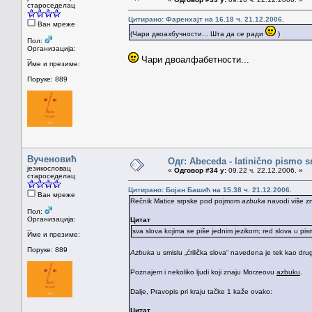
староседелац
Цитирано: Фаренхајт на 16.18 ч. 21.12.2006.
Ван мреже
(Чари двоазбучности... Шта да се ради
)
Пол:
Организација:
_
Чари двоалфабетности...
Име и презиме:
Поруке: 889
Вученовић
Одг: Abeceda - latinično pismo s
језикословац
«
Одговор #34 у:
09.22 ч. 22.12.2006. »
староседелац
Цитирано: Бојан Башић на 15.38 ч. 21.12.2006.
Ван мреже
Rečnik Matice srpske pod pojmom
azbuka
navodi više zn
Пол:
Организација:
Цитат
_
sva slova kojima se piše jednim jezikom; red slova u p
Име и презиме:
Поруке: 889
Azbuka
u smislu „ćrilička slova“ navedena je tek kao dr
Poznajem i nekoliko ljudi koji znaju Morzeovu
azbuku
.
Dalje, Pravopis pri kraju tačke 1 kaže ovako:
Цитат