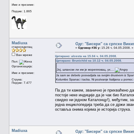
Име и презиме:
Поруке: 1.865
Madiuxa
Одг: "Бисери" са српске Вики
староседелац
«
Одговор #36 у:
15.26 ч. 04.05.2008. »
Ван мреже
Цитирано: alcesta на 15.04 ч. 04.05.2008.
Цитирано: Brunichild на 10.12 ч. 04.05.2008.
Пол:
Организација:
Јој, шпански ли им је морепловац, ух....
Име и презиме:
Ja sam se debelo posvadjala sa svojim drustvom iz Spani
Струка:
Kolumbo Spanac i tacka. Ni pozivanje Italijana u pomoc n
Поруке: 7.477
Па да ти кажем, званично је прихваћено да
постоје неке индиције да је чак био Катало
свидео ни једном Каталонцу!), међутим, за
једна енциклопедија треба да се држи зван
оставља онима којима је историја струка.
Madiuxa
Одг: "Бисери" са српске Вики