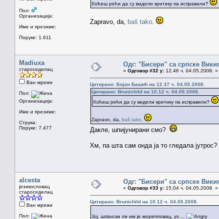
Хоћеш рећи да су видели критику па исправили?
Пол:
Организација:
Zapravo, da,
baš tako
.
Име и презиме:
Поруке: 1.611
Madiuxa
Одг: "Бисери" са српске Вики
староседелац
«
Одговор #32 у:
12.46 ч. 04.05.2008. »
Ван мреже
Цитирано: Бојан Башић на 12.37 ч. 04.05.2008.
Цитирано: Brunichild на 10.12 ч. 04.05.2008.
Пол:
Организација:
Хоћеш рећи да су видели критику па исправили?
Име и презиме:
Zapravo, da,
baš tako
.
Струка:
Поруке: 7.477
Дакле, шпијунирани смо?
Хм, па шта сам онда ја то гледала јутрос?
alcesta
Одг: "Бисери" са српске Вики
језикословац
«
Одговор #33 у:
15.04 ч. 04.05.2008. »
староседелац
Цитирано: Brunichild на 10.12 ч. 04.05.2008.
Ван мреже
Пол:
Јој, шпански ли им је морепловац, ух....