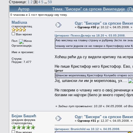
Странице:
1
2
[
3
]
4
5
...
59
Аутор
Тема: "Бисери" са српске Википедије (П
0 чланова и 1 гост прегледају ову тему.
Madiuxa
Одг: "Бисери" са српске Вики
староседелац
«
Одговор #30 у:
10.12 ч. 04.05.2008. »
Ван мреже
Цитирано: Психо-Делија на 18.20 ч. 03.05.2008.
Ако мислиш на главну страну и рубрику Јесте ли зн
Пол:
Организација:
чланку нити једном се не говори о Кристоферу или 
Име и презиме:
Хоћеш рећи да су видели критику па испр
Струка:
Поруке: 7.477
Не пише Кристифор него Кристофор. Ево, к
Цитат
Шпански морепловац Кристофор Колумбо открио остр
Јој, шпански ли им је морепловац, ух....
Не говорим о чланку него о овој реченици 
богами ни најгори (било је много горих) бр
«
Задњи пут промењено: 10.18 ч. 04.05.2008. од Brun
Бојан Башић
Одг: "Бисери" са српске Вики
уредник форума
«
Одговор #31 у:
12.37 ч. 04.05.2008. »
староседелац
Цитирано: Brunichild на 10.12 ч. 04.05.2008.
Ван мреже