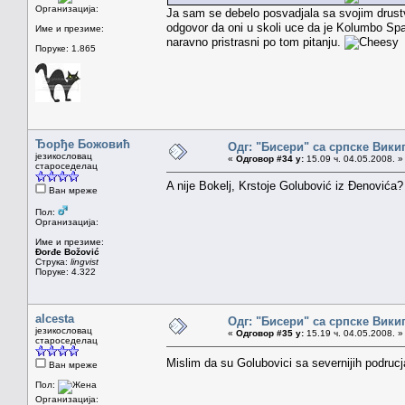
Организација:
Ja sam se debelo posvadjala sa svojim drust
odgovor da oni u skoli uce da je Kolumbo Span
Име и презиме:
naravno pristrasni po tom pitanju.
Поруке: 1.865
Ђорђе Божовић
Одг: "Бисери" са српске Вики
језикословац
«
Одговор #34 у:
15.09 ч. 04.05.2008. »
староседелац
A nije Bokelj, Krstoje Golubović iz Đenovića
Ван мреже
Пол:
Организација:
Име и презиме:
Đorđe Božović
Струка:
lingvist
Поруке: 4.322
alcesta
Одг: "Бисери" са српске Вики
језикословац
«
Одговор #35 у:
15.19 ч. 04.05.2008. »
староседелац
Mislim da su Golubovici sa severnijih podrucj
Ван мреже
Пол:
Организација: