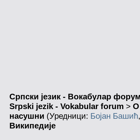
Српски језик - Вокабулар фору
Srpski jezik - Vokabular forum
>
О
насушни
(Уредници:
Бојан Башић
Википедије