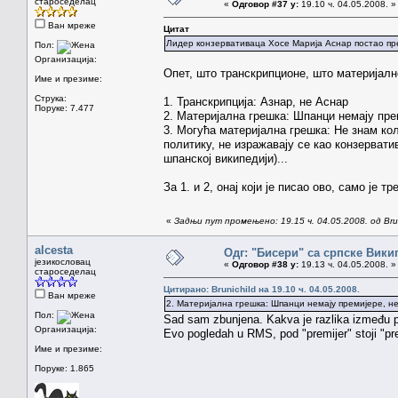
староседелац
«
Одговор #37 у:
19.10 ч. 04.05.2008. »
Ван мреже
Цитат
Лидер конзервативаца Хосе Марија Аснар постао пр
Пол:
Организација:
Опет, што транскрипционе, што материјалн
Име и презиме:
Струка:
1. Транскрипција: Азнар, не Аснар
Поруке: 7.477
2. Материјална грешка: Шпанци немају пре
3. Могућа материјална грешка: Не знам кол
политику, не изражавају се као конзервати
шпанској википедији)...
За 1. и 2, онај који је писао ово, само је
«
Задњи пут промењено: 19.15 ч. 04.05.2008. од Brun
alcesta
Одг: "Бисери" са српске Вики
језикословац
«
Одговор #38 у:
19.13 ч. 04.05.2008. »
староседелац
Цитирано: Brunichild на 19.10 ч. 04.05.2008.
Ван мреже
2. Материјална грешка: Шпанци немају премијере, н
Пол:
Sad sam zbunjena. Kakva je razlika između p
Организација:
Evo pogledah u RMS, pod "premijer" stoji "pr
Име и презиме:
Поруке: 1.865