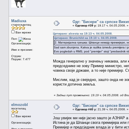
Madiuxa
Одг: "Бисери" са српске Вики
староседелац
«
Одговор #39 у:
19.17 ч. 04.05.2008. »
Ван мреже
Цитирано: alcesta на 19.13 ч. 04.05.2008.
Цитирано: Brunichild на 19.10 ч. 04.05.2008.
Пол:
2. Материјална грешка: Шпанци немају премијере, 
Организација:
Sad sam zbunjena. Kakva je razlika između premijera i 
Име и презиме:
Evo pogledah u RMS, pod "premijer" stoji "predsednik vl
Струка:
Поруке: 7.477
Можда генерално у значењу никаква, али к
председнике не зову Пример министро, нег
човека своје државе, а то није премијер. С
Мислим, кад је свеједно, зашто онда не з
користи дотична земља.
«
Задњи пут промењено: 19.19 ч. 04.05.2008. од Brun
elmozobl
Одг: "Бисери" са српске Вики
посетилац
«
Одговор #40 у:
21.39 ч. 04.05.2008. »
Ван мреже
Још увијек ми није јасно зашто је АЗНАР 
Истина је да Шпанци свога премијера или 
Организација:
Премијер и предсједник влада је у бити и
Име и презиме: