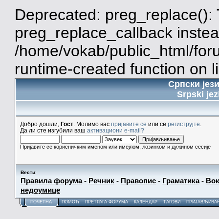
Deprecated: preg_replace(): 
preg_replace_callback instea
/home/vokab/public_html/for
runtime-created function on l
Српски јез
Srpski jez
Добро дошли,
Гост
. Молимо вас
пријавите се
или се
региструјте
.
Да ли сте изгубили ваш
активациони e-mail?
Пријавите се корисничким именом или имејлом, лозинком и дужином сесије
Вести
:
Правила форума
-
Речник
-
Правопис
-
Граматика
-
Вок
недоумице
ПОЧЕТНА
ПОМОЋ
ПРЕТРАГА ФОРУМА
КАЛЕНДАР
ТАГОВИ
ПРИЈАВЉИВА