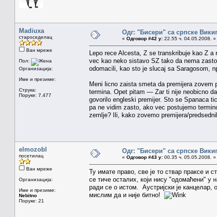
Madiuxa
Одг: "Бисери" са српске Вики
староседелац
«
Одговор #42 у:
22.55 ч. 04.05.2008. »
Ван мреже
Lepo rece Alcesta, Z se transkribuje kao Z a
vec kao neko sistavo SZ tako da nema zasto 
Пол:
odomacili, kao sto je slucaj sa Saragosom, npr
Организација:
Име и презиме:
Meni licno zaista smeta da premijera zovem p
Струка:
termina. Opet pitam — Zar ti nije neobicno d
Поруке: 7.477
govorilo engleski premijer. Sto se Spanaca t
pa ne vidim zasto, ako vec postujemo terminol
zemlje? Ili, kako zovemo premijera/predsedn
elmozobl
Одг: "Бисери" са српске Вики
посетилац
«
Одговор #43 у:
00.35 ч. 05.05.2008. »
Ван мреже
Ту имате право, све је то ствар праксе и 
се тиче осталих, који нису "одомаћени" у 
Организација:
ради се о истом. Аустријски је канцелар, 
Име и презиме:
мислим да и није битно!
Nebitno
Поруке: 21