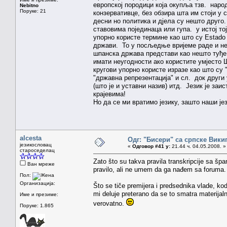
европској породици која окупља тзв. наро
Nebitno
Поруке: 21
конзервативце, без обзира шта им стоји у 
десни но политика и дјела су нешто друго.
ставовима појединаца или гупа. у истој то
упорно користе термине као што су Estado E
држави. То у посљедње вријеме раде и неки
шпанска држава представи као нешто туђе,
имати неугодности ако користите умјесто 
кругови упорно користе изразе као што су
"државна репрезентација" и сл. док други 
(што је и уставни назив) итд. Језик је за
крајевима!
Но да се ми вратимо језику, зашто наши 
alcesta
Одг: "Бисери" са српске Вики
језикословац
«
Одговор #41 у:
21.44 ч. 04.05.2008. »
староседелац
Zato što su takva pravila transkripcije sa šp
Ван мреже
pravilo, ali ne umem da ga nađem sa foruma
Пол:
Организација:
Što se tiče premijera i predsednika vlade, kod
mi deluje preterano da se to smatra materijal
Име и презиме:
verovatno.
Поруке: 1.865