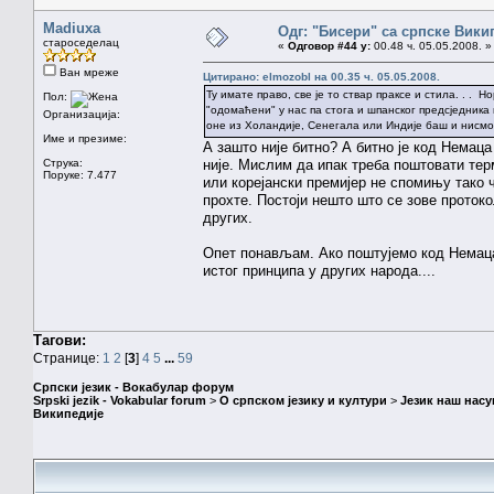
Madiuxa
Одг: "Бисери" са српске Вики
староседелац
«
Одговор #44 у:
00.48 ч. 05.05.2008. »
Ван мреже
Цитирано: elmozobl на 00.35 ч. 05.05.2008.
Ту имате право, све је то ствар праксе и стила. . .
Пол:
"одомаћени" у нас па стога и шпанског предсједника в
Организација:
оне из Холандије, Сенегала или Индије баш и нисмо
Име и презиме:
А зашто није битно? А битно је код Немаца 
Струка:
није. Мислим да ипак треба поштовати тер
Поруке: 7.477
или корејански премијер не спомињу тако ч
прохте. Постоји нешто што се зове протокол
других.
Опет понављам. Ако поштујемо код Немаца
истог принципа у других народа....
Тагови:
Странице:
1
2
[
3
]
4
5
...
59
Српски језик - Вокабулар форум
Srpski jezik - Vokabular forum
>
О српском језику и култури
>
Језик наш нас
Википедије