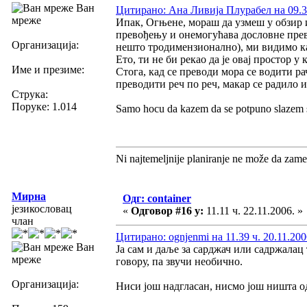
Ван
Цитирано: Ана Ливија Плурабел на 09.37
мреже
Ипак, Огњене, мораш да узмеш у обзир и
превођењу и онемогућава дословне прево
Организација:
нешто тродимензионално), ми видимо ка
Ето, ти не би рекао да је овај простор у
Име и презиме:
Стога, кад се преводи мора се водити ра
преводити реч по реч, макар се радило 
Струка:
Поруке: 1.014
Samo hocu da kazem da se potpuno slazem s
Ni najtemeljnije planiranje ne može da zame
Мирна
Одг: container
језикословац
«
Одговор #16 у:
11.11 ч. 22.11.2006. »
члан
Цитирано: ognjenmi на 11.39 ч. 20.11.200
Ван
Ја сам и даље за сарджач или садржалац 
мреже
говору, па звучи необично.
Организација:
Ниси још надгласан, нисмо још ништа о