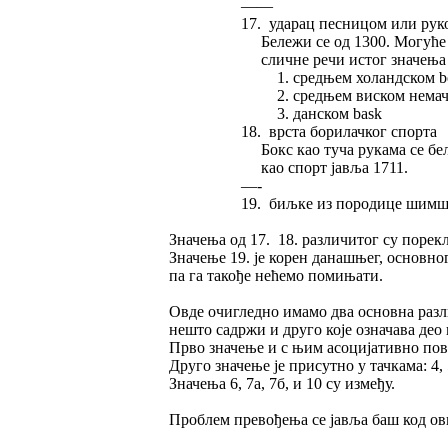
——
17. ударац песницом или рук
Бележи се од 1300. Могуће је да
сличне речи истог значења пос
1. средњем холандском bo
2. средњем виском немачко
3. данском bask
18. врста борилачког спорта
Бокс као туча рукама се бележи
као спорт јавља 1711.
—-
19. биљке из породице шимш
Значења од 17. 18. различитог су порекл
Значење 19. је корен данашњег, основног
па га такође нећемо помињати.
Овде очигледно имамо два основна разли
нешто садржи и друго које означава део 
Прво значење и с њим асоцијативно повеза
Друго значење је присутно у тачкама: 4, 5
Значења 6, 7а, 7б, и 10 су између.
Проблем превођења се јавља баш код ов