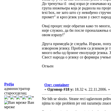
До тренутка t1 овај израз је означавао к
група инжењера која је радиола на пројек
text box, не зато што су невиђено стручн
промет" и кроз језик улази у свест народ
Овај процес није обратан како то многи, 
није служио, да би после проналажења 
овом изразу!"
Друга примедба је следећа. Изрази, попу
изворном језику. Проблем са језиком је т
много већа од брзине еволуције језика. З
Свест народа о језику се формира учењем
Огњен
Pedja
Одг: container
администратор
«
Одговор #18 у:
18.32 ч. 22.11.2006. »
староседелац
Ne bih se slozio. Strane reci uglavnom prihv
Ван
njima to nije problem jer oni razumeju znacen
мреже