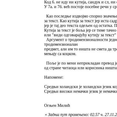
Код 6. не иду ни кутија, сандук и сл, ни
У 7а. и 7б. већ постоје посебне речи у 
Као последње издвојмо спорно значење 1
за текст. Као кутија за текст јер иста с
јер је тај део текста одељен од остатка
Кутија за текст је боља јер се тиме тачн
или "види одговарајућу кутију за текст"
Аргумент о тродимензионалности једно
тродимензионалан
предмет, али им то ништа не смета да тр
мењају са коцком.
Поље је по мени неприкладан превод јер
од стране читаоца или корисника ништа 
Напомене:
Средњи холандски је холандски језик кој
Средњи високи немачки језик је немачки 
Огњен Милић
«
Задњи пут промењено: 02.57 ч. 27.11.2