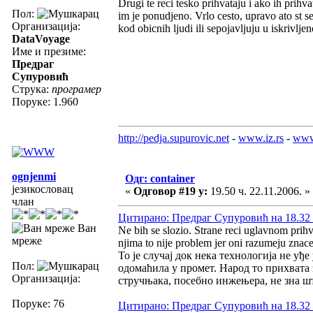
Drugi te reci tesko prihvataju i ako ih prihv
Пол:
im je ponudjeno. Vrlo cesto, upravo ato st se
Организација:
kod obicnih ljudi ili sepojavljuju u iskrivlj
DataVoyage
Име и презиме:
Предраг
Супуровић
Струка:
програмер
Поруке: 1.960
http://pedja.supurovic.net
-
www.iz.rs
-
www
ognjenmi
Одг: container
језикословац
«
Одговор #19 у:
19.50 ч. 22.11.2006. »
члан
Цитирано: Предраг Супуровић на 18.32 ч
Ван
Ne bih se slozio. Strane reci uglavnom prihv
мреже
njima to nije problem jer oni razumeju znacen
То је случај док нека технологија не уђ
Пол:
одомаћила у промет. Народ то прихвата 
Организација:
стручњака, посебно инжењера, не зна шт
Поруке: 76
Цитирано: Предраг Супуровић на 18.32 ч