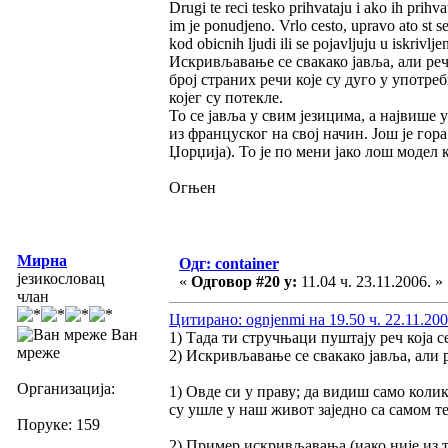
Drugi te reci tesko prihvataju i ako ih prihv
im je ponudjeno. Vrlo cesto, upravo ato st se
kod obicnih ljudi ili se pojavljuju u iskrivl
Искривљавање се свакако јавља, али реч
број страних речи које су дуго у употре
којег су потекле.
То се јавља у свим језицима, а највише у
из француског на свој начин. Још је гора
Џорџија). То је по мени јако лош модел 
Огњен
Мирна
Одг: container
језикословац
«
Одговор #20 у:
11.04 ч. 23.11.2006. »
члан
Цитирано: ognjenmi на 19.50 ч. 22.11.200
Ван
1) Тада ти стручњаци пуштају реч која 
мреже
2) Искривљавање се свакако јавља, али 
Организација:
1) Овде си у праву; да видиш само коли
су ушле у наш живот заједно са самом те
Поруке: 159
2) Пример искривљавања (иако није из 