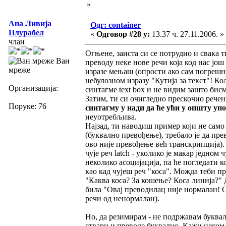
»
Ана Ливија
Одг: container
Плурабел
«
Одговор #28 у:
13.37 ч. 27.11.2006. »
члан
Огњене, заиста си се потрудио и свака 
Ван
преводу неке нове речи која код нас јо
мреже
изразе мењаш (опрости ако сам погрешно
небулозном изразу "Кутија за текст"! Ко
Организација:
синтагме text box и не видим зашто бис
Затим, ти си очигледно прескочио рече
Поруке: 76
синтагму у нади да ће ући у општу уп
неуотребљива.
Најзад, ти наводиш пример који не само д
(буквално превођење), требало је да прев
ово није превођење већ транскрипција).
чује реч latch - уколико је макар једном
неколико асоцијација, па ће погледати ко
као кад чујеш реч "коса". Можда теби пр
"Каква коса? За кошење? Коса линија?" Д
била "Овај преводилац није нормалан! От
речи од ненормалан).
Но, да резимирам - не подржавам буквал
ствари и преводе буквално. Кажи неком