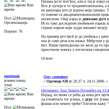
Грешка јесте text box, али и тај је израз
Ван
Box је кутија и то тродимензионална, а t
мреже
не рачунара што је једина моја грешка. 
то повеже са дводимнензионалним прав
Пол:
несвесном. Овај израз је
довољно дуго у
Организација:
Исто тако доследним увоћењем израза за
страни изрази који људи напамет везују з
Поруке: 76
На пример реч latch је до увоћења у рач
она је само реза или квака. Међутим у р
бит. Наши преводиоци не желе да то прев
просечном човеку у енглеском говорном 
Огњен
ognjenmi
Одг: container
језикословац
«
Одговор #26 у:
20.37 ч. 24.11.2006. »
члан
Цитирано: Ана Ливија Плурабел на 13.43
Ван
Најзад, не може се рећи да нека реч звуч
мреже
од елемената тог језика, у
духу
тог језик
флаша или нешто треће? Енглези кажу "w
Пол: