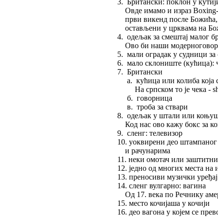
3. Британски: поклон у кутиј
Овде имамо и израз Boxing-day у 
први викенд после Божића, када
остављени у црквама на Божић у
4. одељак за смештај малог броја
Ово би наши модерноговорници
5. мали оградак у судници за св
6. мало склониште (кућица): чу
7. Британски
a. кућица или колиба која се к
На српском то је чека - shoot
б. говорница
в. троба за ствари
8. одељак у штали или коњуш
Код нас ово кажу бокс за коње,
9. сленг: телевизор
10. уоквирени део штампаног текст
и рачунарима
11. неки омотач или заштитни 
12. једно од многих места на игр
13. преносиви музички уређај вели
14. сленг вулгарно: вагина
Од 17. века по Речнику америч
15. место кочијаша у кочији
16. део вагона у којем се превозе