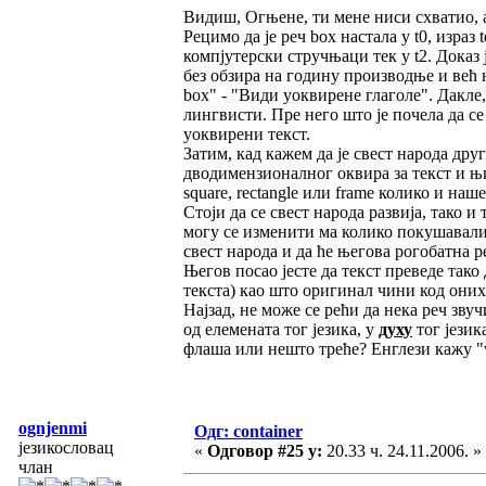
Видиш, Огњене, ти мене ниси схватио, а
Рецимо да је реч box настала у t0, израз 
компјутерски стручњаци тек у t2. Доказ 
без обзира на годину производње и већ н
box" - "Види уоквирене глаголе". Дакле
лингвисти. Пре него што је почела да се
уоквирени текст.
Затим, кад кажем да је свест народа друг
дводимензионалног оквира за текст и њи
square, rectangle или framе колико и наш
Стоји да се свест народа развија, тако и
могу се изменити ма колико покушавали.
свест народа и да ће његова рогобатна 
Његов посао јесте да текст преведе тако 
текста) као што оригинал чини код оних к
Најзад, не може се рећи да нека реч звуч
од елемената тог језика, у
духу
тог језик
флаша или нешто треће? Енглези кажу "w
ognjenmi
Одг: container
језикословац
«
Одговор #25 у:
20.33 ч. 24.11.2006. »
члан