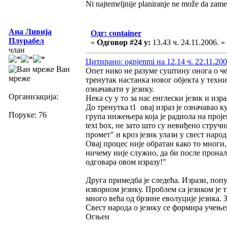
Ni najtemeljnije planiranje ne može da zame
Ана Ливија
Одг: container
Плурабел
«
Одговор #24 у:
13.43 ч. 24.11.2006. »
члан
Цитирано: ognjenmi на 12.14 ч. 22.11.200
Ван
Опет нико не разуме суштину онога о че
мреже
тренутак настанка новог објекта у техниц
означавати у језику.
Организација:
Нека су у то за нас енглески језик и израз
До тренутка t1 овај израз је означавао к
Поруке: 76
група инжењера која је радиола на пројек
text box, не зато што су невиђено стручн
промет" и кроз језик улази у свест народ
Овај процес није обратан како то многи, 
ничему није служио, да би после прон
одговара овом изразу!"
Друга примедба је следећа. Изрази, попу
изворном језику. Проблем са језиком је т
много већа од брзине еволуције језика. З
Свест народа о језику се формира учењем
Огњен