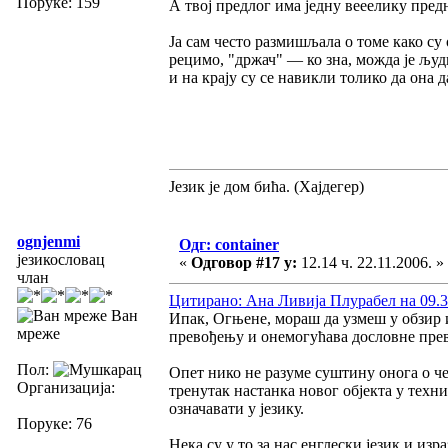
Поруке: 159
А твој предлог има једну вееелику предно
Ја сам често размишљала о томе како су 
рецимо, "држач" — ко зна, можда је људи
и на крају су се навикли толико да она 
Језик је дом бића. (Хајдегер)
ognjenmi
Одг: container
језикословац
«
Одговор #17 у:
12.14 ч. 22.11.2006. »
члан
Цитирано: Ана Ливија Плурабел на 09.37
Ван
Ипак, Огњене, мораш да узмеш у обзир и
мреже
превођењу и онемогућава дословне прев
Пол:
Опет нико не разуме суштину онога о че
Организација:
тренутак настанка новог објекта у техниц
означавати у језику.
Поруке: 76
Нека су у то за нас енглески језик и израз