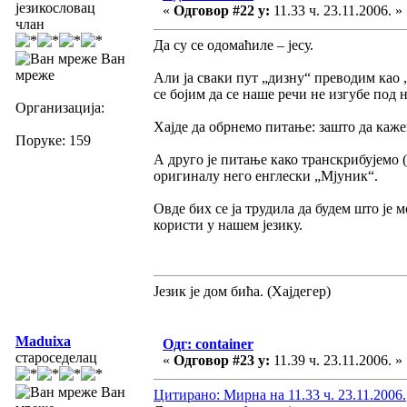
језикословац
«
Одговор #22 у:
11.33 ч. 23.11.2006. »
члан
Да су се одомаћиле – јесу.
Ван
мреже
Али ја сваки пут „дизну“ преводим као „
се бојим да се наше речи не изгубе под
Организација:
Хајде да обрнемо питање: зашто да каж
Поруке: 159
А друго је питање како транскрибујемо
оригиналу него енглески „Мјуник“.
Овде бих се ја трудила да будем што је 
користи у нашем језику.
Језик је дом бића. (Хајдегер)
Maduixa
Одг: container
староседелац
«
Одговор #23 у:
11.39 ч. 23.11.2006. »
Ван
Цитирано: Мирна на 11.33 ч. 23.11.2006.