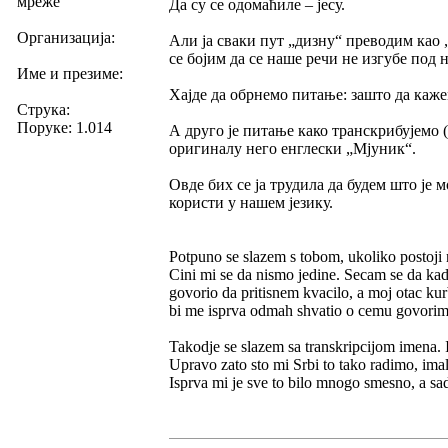
мреже
Да су се одомаћиле – јесу.
Организација:
Али ја сваки пут „дизну“ преводим као „
се бојим да се наше речи не изгубе под
Име и презиме:
Хајде да обрнемо питање: зашто да каж
Струка:
Поруке: 1.014
А друго је питање како транскрибујемо
оригиналу него енглески „Мјуник“.
Овде бих се ја трудила да будем што је 
користи у нашем језику.
Potpuno se slazem s tobom, ukoliko postoji na
Cini mi se da nismo jedine. Secam se da kad 
govorio da pritisnem kvacilo, a moj otac kur
bi me isprva odmah shvatio o cemu govorim
Takodje se slazem sa transkripcijom imena. I
Upravo zato sto mi Srbi to tako radimo, imal
Isprva mi je sve to bilo mnogo smesno, a sad