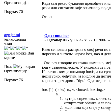
Организација:
Када сам рекао буквално превођење нис
речи или синтагми које означавају појед
Поруке: 76
Огњен
ognjenmi
Одг: container
језикословац
«
Одговор #27 у:
02.47 ч. 27.11.2006. »
члан
Како се повела расправа о овој речи по 
Ван
порекло и значења израза box, као и де
мреже
Ова реч изворно означава шимшир, међ
Пол:
још у староенглеском. У енглески се пре
Организација:
На латинском је шимшир buxis, a на грчк
несигурно, међутим, ја мислим да поти
Поруке: 76
корена за реч дрво - "бук". Одатле је и н
box [1] (boks) n., v. <boxed, box-ing.>
n.
1. кутија, спремник, ковчег, са
четвртастог облика и са пок
2. количина која стаје у сандук, 