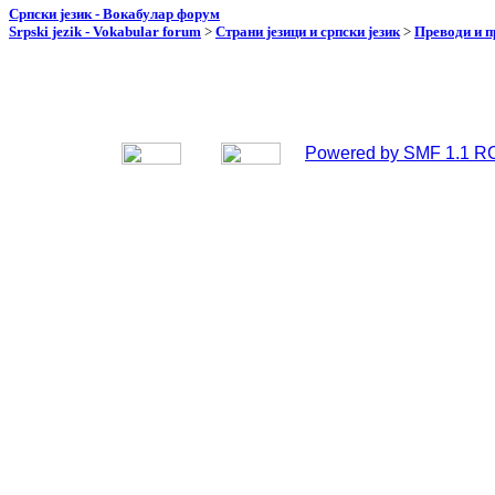
Српски језик - Вокабулар форум
Srpski jezik - Vokabular forum
>
Страни језици и српски језик
>
Преводи и 
Powered by SMF 1.1 R