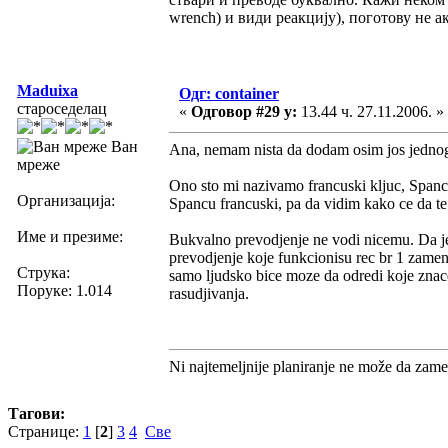
wrench) и види реакцију), поготову не ак
Maduixa
Одг: container
староседелац
«
Одговор #29 у:
13.44 ч. 27.11.2006. »
Ван
Ana, nemam nista da dodam osim jos jednog
мреже
Ono sto mi nazivamo francuski kljuc, Spanci
Организација:
Spancu francuski, pa da vidim kako ce da te
Име и презиме:
Bukvalno prevodjenje ne vodi nicemu. Da je 
prevodjenje koje funkcionisu rec br 1 zameni
Струка:
samo ljudsko bice moze da odredi koje znace
Поруке: 1.014
rasudjivanja.
Ni najtemeljnije planiranje ne može da zame
Тагови:
Странице:
1
[
2
]
3
4
Све