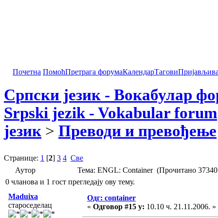
Почетна
Помоћ
Претрага форума
Календар
Тагови
Пријављив
Српски језик - Вокабулар ф
Srpski jezik - Vokabular forum
језик
>
Преводи и превођење
Странице:
1
[
2
]
3
4
Све
Аутор
Тема: ENGL: Container (Прочитано 37340
0 чланова и 1 гост прегледају ову тему.
Maduixa
Одг: container
староседелац
«
Одговор #15 у:
10.10 ч. 21.11.2006. »