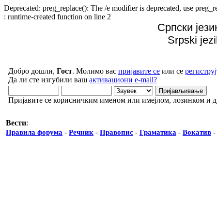
Deprecated: preg_replace(): The /e modifier is deprecated, use preg
: runtime-created function on line 2
Српски јези
Srpski jez
Добро дошли,
Гост
. Молимо вас
пријавите се
или се
региструј
Да ли сте изгубили ваш
активациони e-mail?
Пријавите се корисничким именом или имејлом, лозинком и 
Вести
:
Правила форума
-
Речник
-
Правопис
-
Граматика
-
Вокатив