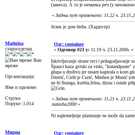
(завеса). А то је немачка реч (у множини
«
Задњи пут промењено: 11.22 ч. 23.11.
Језик је дом бића. (Хајдегер)
Maduixa
Одг: container
староседелац
«
Одговор #21 у:
11.19 ч. 23.11.2006. »
Ван
Iskrivljavanje strane reci i prilagodjavanje
мреже
Španci kazu gviski za viski, "kutandpaste" 
glupa u društvu jer nisam kapirala o kom gl
Организација:
Dietrić, Cirih je Curić, Minhen je Munić (oba
ne bi firanga, kurbla,felna, dizna i ostale p
Име и презиме:
.
Струка:
«
Задњи пут промењено: 11.21 ч. 23.11.2
Поруке: 1.014
natasha2000
»
Ni najtemeljnije planiranje ne može da zame
Мирна
Одг: container