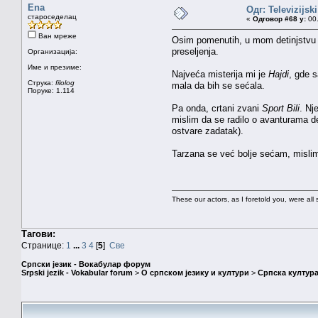
Ena
Одг: Televizijsk
староседелац
«
Одговор #68 у:
00.
Ван мреже
Osim pomenutih, u mom detinjstvu j
preseljenja.
Организација:
Име и презиме:
Najveća misterija mi je
Hajdi
, gde 
Струка:
filolog
mala da bih se sećala.
Поруке: 1.114
Pa onda, crtani zvani
Sport Bili
. Nj
mislim da se radilo o avanturama deč
ostvare zadatak).
Tarzana se već bolje sećam, mislim
These our actors, as I foretold you, were all spi
Тагови:
Странице:
1
...
3
4
[
5
]
Све
Српски језик - Вокабулар форум
Srpski jezik - Vokabular forum
>
О српском језику и култури
>
Српска култура