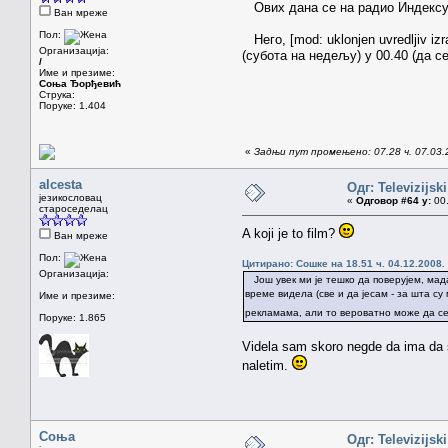
Ових дана се на радио Индексу ј
Ван мреже
Пол:
Него, [mod: uklonjen uvredljiv i
Организација:
(субота на недељу) у 00.40 (да с
/
Име и презиме:
Соња Ђорђевић
Струка:
Поруке: 1.404
«
Задњи пут промењено: 07.28 ч. 07.03.
alcesta
Одг: Televizijsk
језикословац
«
Одговор #64 у:
00.
староседелац
A koji je to film?
Ван мреже
Пол:
Цитирано: Сошке на 18.51 ч. 04.12.2008.
Организација:
Још увек ми је тешко да поверујем, мада
време видела (све и да јесам - за шта с
Име и презиме:
рекламама, али то вероватно може да се 
Поруке: 1.865
Videla sam skoro negde da ima da 
naletim.
Соња
Одг: Televizijsk