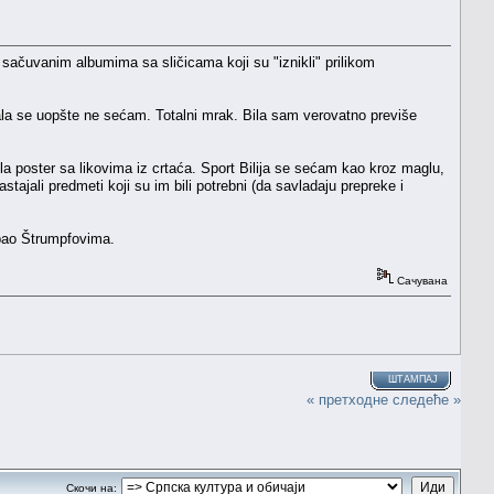
sačuvanim albumima sa sličicama koji su "iznikli" prilikom
jala se uopšte ne sećam. Totalni mrak. Bila sam verovatno previše
a poster sa likovima iz crtaća. Sport Bilija se sećam kao kroz maglu,
tajali predmeti koji su im bili potrebni (da savladaju prepreke i
ripao Štrumpfovima.
Сачувана
ШТАМПАЈ
« претходне
следеће »
Скочи на: