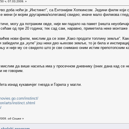
50 ч. 07.03.2009. »
 доба ноћи је „Инстинкт“, са Ентонијем Хопкинсом. Једини филм који са
се мени (и мојим другарима/колегама) свидео; иначе мало филмова гледа
, могу да потражим овде, није ми падало на памет (ништа неуобичајен
 сећам од пре 20 година; тек сад сам, наравно, приметила неке монтаже 
в нови филм, мислим да се зове „Како продати топлину земље“. Како го
абедили да „купе“ још неки део њихове земље, то је била и инспирациј
ању и није му се свидело што је све снимано оним истим препотопским к
мислим да више насиља има у просечном дневнику (оних дана кад се не и
 и не говорим.
а изнад кукавичјег гнезда и Горила у магли.
.movies.go.com/instinct/
on/arts/instinct.shtml
/
2009. од Сошке
»
i skolski program