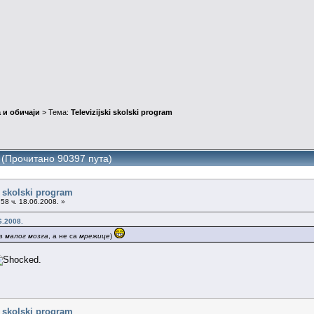
 и обичаји
> Тема:
Televizijski skolski program
am (Прочитано 90397 пута)
i skolski program
58 ч. 18.06.2008. »
6.2008.
из
малог мозга
, а не са
мрежице
)
.
i skolski program