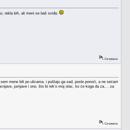
o, rekla bih, ali meni se baš sviđa.
Сачувана
 sem mene bili po ulicama, i puštaju ga sad, posle ponoći, a ne sećam
jave, jurnjave i ono, što bi rek’o moj otac, ko će koga da za.... za
Сачувана