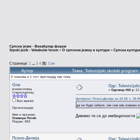
Српски језик - Вокабулар форум
Srpski jezik - Vokabular forum
>
О српском језику и култури
>
Српска култура
Странице:
1
...
3
4
[
5
]
Све
Аутор
Тема: Televizijski skolski progr
0 чланова и 1 гост прегледају ову тему.
Оли
Одг: Televizijsk
језикословац
«
Одговор #60 у:
22.
староседелац
Цитирано: Психо-Делија на 22.56 ч. 18.0
Ван мреже
да не буде забуне, све сам ово извукао 
Организација:
Име и презиме:
Дивимо ти се до имбецилности
Оливера Потић
Поруке: 993
Психо-Делија
Одг: Televizijsk