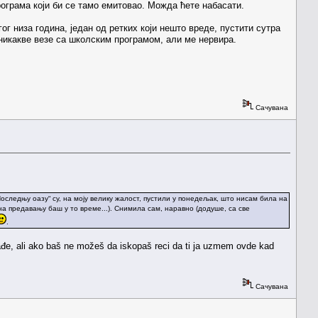
ограма који би се тамо емитовао. Можда ћете набасати.
гог низа година, један од ретких који нешто вреде, пустити сутра
а никакве везе са школским програмом, али ме нервира.
Сачувана
Последњу оазу“ су, на моју велику жалост, пустили у понедељак, што нисам била на
 на предавању баш у то време...). Снимила сам, наравно (додуше, са све
.
đe, ali ako baš ne možeš da iskopaš reci da ti ja uzmem ovde kad
Сачувана