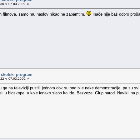
36 ч. 07.03.2009. »
nih filmova, samo mu naslov nikad ne zapamtim.
Inače nije baš dobro proša
i skolski program
22 ч. 07.03.2009. »
a na televiziji pustili jednom dok su ono bile neke demonstracije, pa su svi
i u bioskope, u koje ionako slabo ko ide. Bezveze. Glup narod. Navikli na pucn