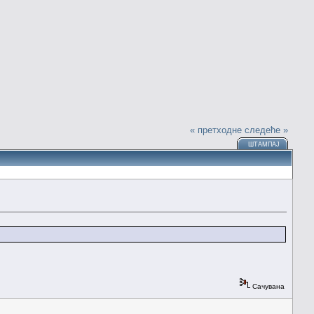
« претходне
следеће »
ШТАМПАЈ
Сачувана