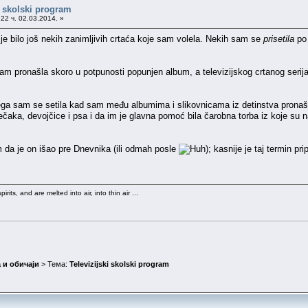
i skolski program
22 ч. 02.03.2014. »
e bilo još nekih zanimljivih crtaća koje sam volela. Nekih sam se
prisetila
po 
sam pronašla skoro u potpunosti popunjen album, a televizijskog crtanog seri
ega sam se setila kad sam među albumima i slikovnicama iz detinstva pronašl
aka, devojčice i psa i da im je glavna pomoć bila čarobna torba iz koje su nas
 da je on išao pre Dnevnika (ili odmah posle
); kasnije je taj termin p
rits, and are melted into air, into thin air ...
 и обичаји
> Тема:
Televizijski skolski program