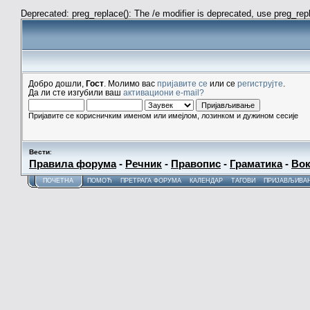
Deprecated: preg_replace(): The /e modifier is deprecated, use preg_re
Добро дошли,
Гост
. Молимо вас
пријавите се
или се
региструјте
.
Да ли сте изгубили ваш
активациони e-mail?
Пријавите се корисничким именом или имејлом, лозинком и дужином сесије
Вести
:
Правила форума
-
Речник
-
Правопис
-
Граматика
-
Вок
ПОЧЕТНА
ПОМОЋ
ПРЕТРАГА ФОРУМА
КАЛЕНДАР
ТАГОВИ
ПРИЈАВЉИВА