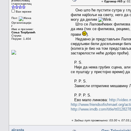
језикословац
«
Одговор #65 у:
02.
староседелац
Оно што ће пустити сутра у глуво
Ван мреже
филм најбољи на свету, него да 
Пол:
могу да делим
.
Организација:
Што се Лаловићевих филмова тиче
/
да има (тих се филмова, рецимо,
Име и презиме:
Соња Ђорђевић
прави
).
Струка:
Недавно је представљен Лаловиће
Поруке: 1.404
смрдљиви бели досељеници били з
(колега је био на том представљ
застарелости неће добро проћи).
P. S.
Није да нема грубих сцена, али 
се пуштају у пристојно време) да
P. P. S.
Замисли отприлике мешавину Лет
P. P. Р. S.
Ево мало линкова:
http://video
http://www.friendsofishmael.org/acti
http://www.imdb.com/title/tt0128278
«
Задњи пут промењено: 03.00 ч. 07.03.
alcesta
Одг: Televizijsk