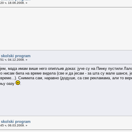
20 ч. 18.06.2008. »
i skolski program
51 ч. 04.12.2008. »
ем, мада имам више него опипљив доказ: јуче су на Пинку пустили Лалови
о нисам била на време видела (све и да јесам - за шта су мале шансе, ј
време...). Снимила сам, наравно (додуше, са све рекламама, али то веро
дњу оазу
.
i skolski program
45 ч. 06.03.2009. »