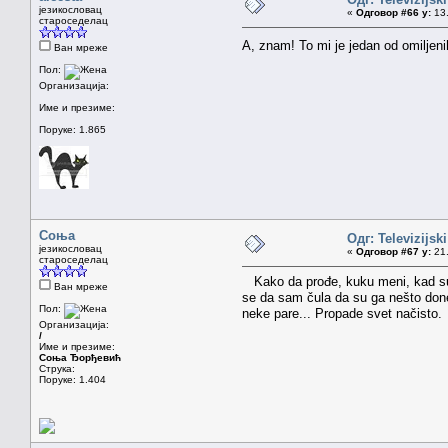
језикословац
«
Одговор #66 у:
13.
староседелац
A, znam! To mi je jedan od omilje
Ван мреже
Пол:
Организација:
Име и презиме:
Поруке: 1.865
Соња
Одг: Televizijsk
језикословац
«
Одговор #67 у:
21.
староседелац
Kako da prođe, kuku meni, kad su g
Ван мреже
se da sam čula da su ga nešto donel
Пол:
neke pare... Propade svet načisto.
Организација:
/
Име и презиме:
Соња Ђорђевић
Струка:
Поруке: 1.404