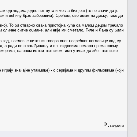
м одгледала једно пет пута и могла бих још (то не значи да је
м и већину брзо заборавим). Срећом, ово имам на диску, тако да
о). То би стварно свака пристојна кућа са малом децом требало
и сличне ситне обмане, али није ми сметало, Гиле и Лана су били
д, наслов је цитат из говора оног несрећног поглавице кад су
а, а ради се о загађивању и сл. видовима немара према свему
амерама, са оном истом техником, има утисак да због техничке
грају значајне утакмице) - о серијама и другим филмовима (који
Сачувана