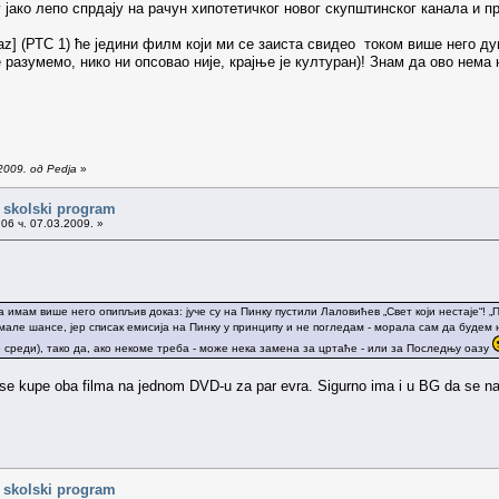
ако лепо спрдају на рачун хипотетичког новог скупштинског канала и пр
zraz] (РТС 1) ће једини филм који ми се заиста свидео током више него ду
е разумемо, нико ни опсовао није, крајње је културан)! Знам да ово нем
2009. од Pedja
»
i skolski program
06 ч. 07.03.2009. »
 имам више него опипљив доказ: јуче су на Пинку пустили Лаловићев „Свет који нестаје“! „
у мале шансе, јер списак емисија на Пинку у принципу и не погледам - морала сам да будем
среди), тако да, ако некоме треба - може нека замена за цртаће - или за Последњу оазу
se kupe oba filma na jednom DVD-u za par evra. Sigurno ima i u BG da se na
i skolski program