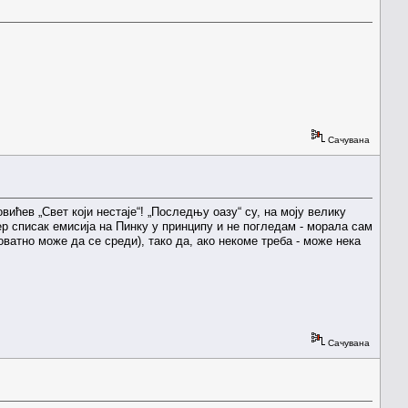
Сачувана
ћев „Свет који нестаје“! „Последњу оазу“ су, на моју велику
ер списак емисија на Пинку у принципу и не погледам - морала сам
ватно може да се среди), тако да, ако некоме треба - може нека
Сачувана