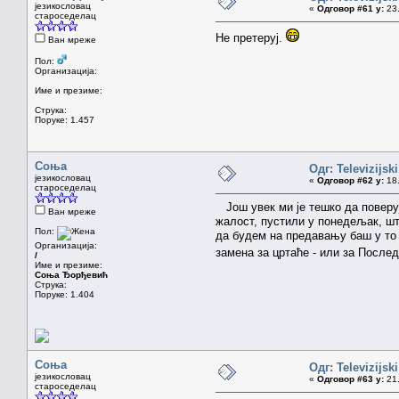
језикословац
«
Одговор #61 у:
23.
староседелац
Не претеруј.
Ван мреже
Пол:
Организација:
Име и презиме:
Струка:
Поруке: 1.457
Соња
Одг: Televizijsk
језикословац
«
Одговор #62 у:
18.
староседелац
Још увек ми је тешко да поверуј
Ван мреже
жалост, пустили у понедељак, шт
Пол:
да будем на предавању баш у то 
Организација:
замена за цртаће - или за После
/
Име и презиме:
Соња Ђорђевић
Струка:
Поруке: 1.404
Соња
Одг: Televizijsk
језикословац
«
Одговор #63 у:
21.
староседелац