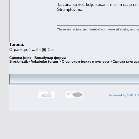
Tarzana se već bolje sećam, mislim da je on 
Štrumpfovima.
These our actors, as I foretold you, were all spirits, and are
Тагови:
Странице:
1
...
3
4
[
5
]
Све
Српски језик - Вокабулар форум
Srpski jezik - Vokabular forum
>
О српском језику и култури
>
Српска култура
Powered by SMF 1.