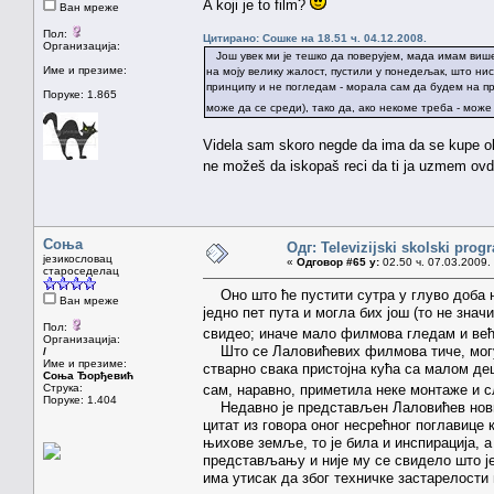
A koji je to film?
Ван мреже
Пол:
Цитирано: Сошке на 18.51 ч. 04.12.2008.
Организација:
Још увек ми је тешко да поверујем, мада имам више н
Име и презиме:
на моју велику жалост, пустили у понедељак, што нис
принципу и не погледам - морала сам да будем на пр
Поруке: 1.865
може да се среди), тако да, ако некоме треба - мож
Videla sam skoro negde da ima da se kupe ob
ne možeš da iskopaš reci da ti ja uzmem ov
Соња
Одг: Televizijski skolski prog
језикословац
«
Одговор #65 у:
02.50 ч. 07.03.2009.
староседелац
Оно што ће пустити сутра у глуво доба н
Ван мреже
једно пет пута и могла бих још (то не зна
Пол:
свидео; иначе мало филмова гледам и већ
Организација:
Што се Лаловићевих филмова тиче, могу д
/
Име и презиме:
стварно свака пристојна кућа са малом де
Соња Ђорђевић
Струка:
сам, наравно, приметила неке монтаже и с
Поруке: 1.404
Недавно је представљен Лаловићев нови ф
цитат из говора оног несрећног поглавице
њихове земље, то је била и инспирација, а
представљању и није му се свидело што ј
има утисак да због техничке застарелости 