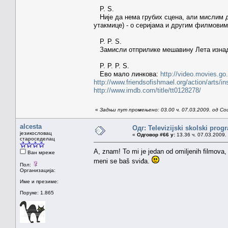
P. S.
Није да нема грубих сцена, али мислим да
утакмице) - о серијама и другим филмовима
P. P. S.
Замисли отприлике мешавину Лета изнад к
P. P. Р. S.
Ево мало линкова:
http://video.movies.go.
http://www.friendsofishmael.org/action/arts/in
http://www.imdb.com/title/tt0128278/
«
Задњи пут промењено: 03.00 ч. 07.03.2009. од Со
alcesta
Одг: Televizijski skolski prog
језикословац
«
Одговор #66 у:
13.36 ч. 07.03.2009.
староседелац
A, znam! To mi je jedan od omiljenih filmov
Ван мреже
meni se baš sviđa.
Пол:
Организација:
Име и презиме:
Поруке: 1.865