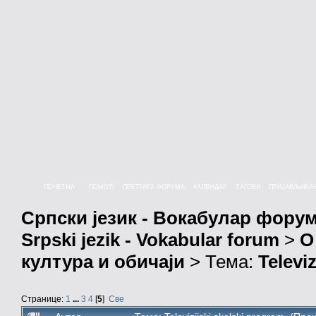
ПОЧЕТНА
ПОМОЋ
ПРЕТРАГА ФОРУМА
КАЛЕНДАР
ТАГОВИ
ПРИЈАВЉИВА
Српски језик - Вокабулар фору
Srpski jezik - Vokabular forum
>
О
култура и обичаји
> Тема:
Televi
Странице:
1
...
3
4
[
5
]
Све