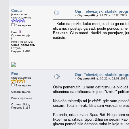
Соња
Одг: Televizijski skolski prog
језикословац
«
Одговор #67 у:
21.22 ч. 07.03.2009.
староседелац
Kako da prođe, kuku meni, kad su ga na telev
Ван мреже
ulicama, i puštaju ga sad, posle ponoći, a n
Пол:
Bezveze. Glup narod. Navikli na pucnjave, jur
Организација:
načisto.
/
Име и презиме:
Соња Ђорђевић
Струка:
Поруке: 1.404
Ena
Одг: Televizijski skolski prog
староседелац
«
Одговор #68 у:
00.22 ч. 02.03.2014.
Ван мреже
Osim pomenutih, u mom detinjstvu je bilo još
albumima sa sličicama koji su "iznikli" priliko
Организација:
Име и презиме:
Najveća misterija mi je
Hajdi
, gde sam pronaš
Струка:
filolog
sećam. Totalni mrak. Bila sam verovatno prev
Поруке: 1.114
Pa onda, crtani zvani
Sport Bili
. Njega sam s
likovima iz crtaća. Sport Bilija se sećam kao
glavna pomoć bila čarobna torba iz koje su nas