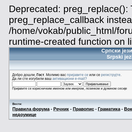
Deprecated: preg_replace(): 
preg_replace_callback instea
/home/vokab/public_html/for
runtime-created function on l
Српски јез
Srpski jez
Добро дошли,
Гост
. Молимо вас
пријавите се
или се
региструјте
.
Да ли сте изгубили ваш
активациони e-mail?
Пријавите се корисничким именом или имејлом, лозинком и дужином сесије
Вести
:
Правила форума
-
Речник
-
Правопис
-
Граматика
-
Вок
недоумице