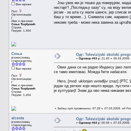
Још увек ми је тешко да поверујем, мада 
Ван мреже
нестаје“! „Последњу оазу“ су, на моју вел
Пол:
јесам - за шта су мале шансе, јер списак
Организација:
баш у то време...). Снимила сам, наравно 
/
Име и презиме:
некоме треба - може нека замена за цртаћ
Соња Ђорђевић
Струка:
Поруке: 1.404
Соња
Одг: Televizijski skolski prog
језикословац
«
Одговор #63 у:
21.45 ч. 06.03.2009.
староседелац
Ових дана се на радио Индексу јако лепо 
Ван мреже
се тамо емитовао. Можда ћете набасати.
Пол:
Организација:
Него, [mod: uklonjen uvredljiv izraz] (РТС
/
Име и презиме:
један од ретких који нешто вреде, пустити 
Соња Ђорђевић
је културан)! Знам да ово нема никакве в
Струка:
Поруке: 1.404
«
Задњи пут промењено: 07.28 ч. 07.03.2009. од Pe
alcesta
Одг: Televizijski skolski prog
језикословац
«
Одговор #64 у:
00.06 ч. 07.03.2009.
староседелац