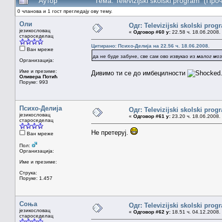
Аутор
Тема: Televizijski skolski program (Пр
0 чланова и 1 гост прегледају ову тему.
Оли
Одг: Televizijski skolski prog
језикословац
«
Одговор #60 у:
22.58 ч. 18.06.2008.
староседелац
Цитирано: Психо-Делија на 22.56 ч. 18.06.2008.
Ван мреже
да не буде забуне, све сам ово извукао из
малог моз
Организација:
Име и презиме:
Дивимо ти се до имбецилности
Оливера Потић
Поруке: 993
Психо-Делија
Одг: Televizijski skolski prog
језикословац
«
Одговор #61 у:
23.20 ч. 18.06.2008.
староседелац
Не претеруј.
Ван мреже
Пол:
Организација:
Име и презиме:
Струка:
Поруке: 1.457
Соња
Одг: Televizijski skolski prog
језикословац
«
Одговор #62 у:
18.51 ч. 04.12.2008.
староседелац