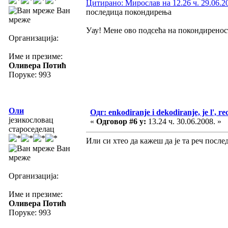
Цитирано: Мирослав на 12.26 ч. 29.06.2
Ван
последица покондирења
мреже
Уау! Мене ово подсећа на покондиреност
Организација:
Име и презиме:
Оливера Потић
Поруке: 993
Оли
Одг: enkodiranje i dekodiranje, je l', re
језикословац
«
Одговор #6 у:
13.24 ч. 30.06.2008. »
староседелац
Или си хтео да кажеш да је та реч посл
Ван
мреже
Организација:
Име и презиме:
Оливера Потић
Поруке: 993