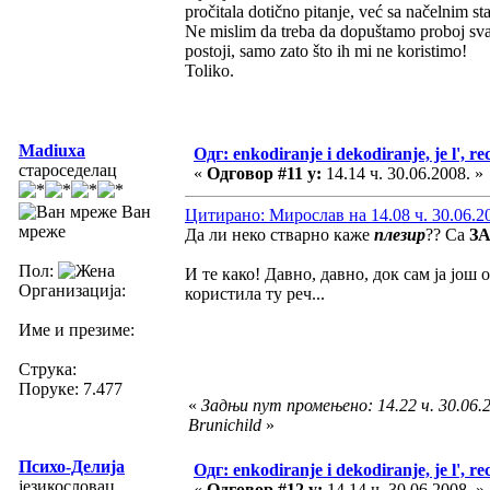
pročitala dotično pitanje, već sa načelnim 
Ne mislim da treba da dopuštamo proboj svak
postoji, samo zato što ih mi ne koristimo!
Toliko.
Madiuxa
Одг: enkodiranje i dekodiranje, je l', re
староседелац
«
Одговор #11 у:
14.14 ч. 30.06.2008. »
Ван
Цитирано: Мирослав на 14.08 ч. 30.06.2
мреже
Да ли неко стварно каже
плезир
?? Са
З
Пол:
И те како! Давно, давно, док сам ја још
Организација:
користила ту реч...
Име и презиме:
Струка:
Поруке: 7.477
«
Задњи пут промењено: 14.22 ч. 30.06.2
Brunichild
»
Психо-Делија
Одг: enkodiranje i dekodiranje, je l', re
језикословац
«
Одговор #12 у:
14.14 ч. 30.06.2008. »