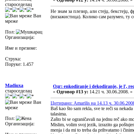
староседелац
Не знам за плезир, али стејџ, бекстејџ,
Ван
(визажистица). Колико сам разумео, ту с
мреже
Пол:
Организација:
Име и презиме:
Струка:
Поруке: 1.457
Madiuxa
Одг: enkodiranje i dekodiranje, je l', re
староседелац
«
Одговор #13 у:
14.21 ч. 30.06.2008. »
Ван
Цитирано: Amarilis на 14.13 ч. 30.06.200
мреже
Baš kao što sam rekla, sve te reči su nekada
talasima.
Пол:
Zašto bi se ograničavali na jednu reč ako
Организација:
Mislim, volim svoj jezik, izrazito ga poštuje
menja i da mi to treba da prihvatamo i čini