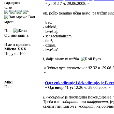
сарадник
«
у:
01.17 ч. 29.06.2008. »
члан
ok, pošto trenutno učim nešto, pa tražim sino
Ван
мреже
- trač,
- tabloid,
Пол:
- izveštaj,
Организација:
- senzacionalizam,
- tiraž,
Име и презиме:
- džingl,
Milena XXX
- izveštač
Поруке: 109
i, dalje nisam ni tražila
«
Задњи пут промењено: 02.32 ч. 29.06.2
»
Miki
Одг: enkodiranje i dekodiranje, je l', re
Гост
«
Одговор #1 у:
12.26 ч. 29.06.2008. »
Енкодирање
је последица покондирења, 
Треба или
кодирати
или
шифровати
, ј
самим тим глагол
енкодирати
најобични