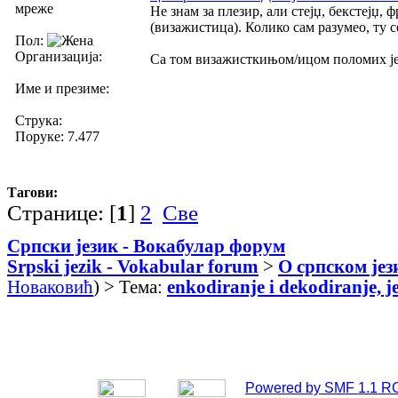
мреже
Не знам за плезир, али стејџ, бекстејџ,
(визажистица). Колико сам разумео, ту с
Пол:
Организација:
Са том визажисткињом/ицом поломих је
Име и презиме:
Струка:
Поруке: 7.477
Тагови:
Странице: [
1
]
2
Све
Српски језик - Вокабулар форум
Srpski jezik - Vokabular forum
>
О српском јез
Новаковић
) > Тема:
enkodiranje i dekodiranje, je 
Powered by SMF 1.1 R