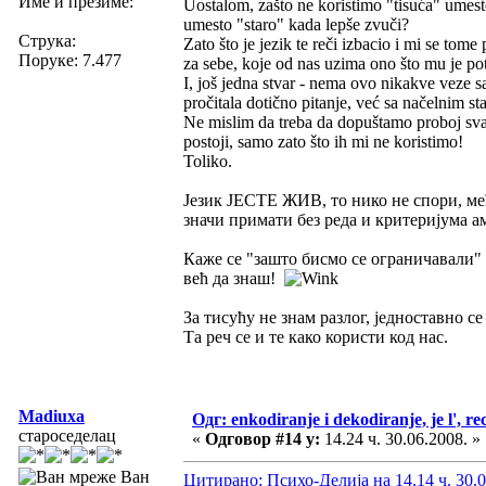
Име и презиме:
Uostalom, zašto ne koristimo "tisuća" umesto
umesto "staro" kada lepše zvuči?
Струка:
Zato što je jezik te reči izbacio i mi se t
Поруке: 7.477
za sebe, koje od nas uzima ono što mu je po
I, još jedna stvar - nema ovo nikakve veze s
pročitala dotično pitanje, već sa načelnim 
Ne mislim da treba da dopuštamo proboj svak
postoji, samo zato što ih mi ne koristimo!
Toliko.
Језик ЈЕСТЕ ЖИВ, то нико не спори, ме
значи примати без реда и критеријума а
Каже се "зашто бисмо се ограничавали" 
већ да знаш!
За тисућу не знам разлог, једноставно се
Та реч се и те како користи код нас.
Madiuxa
Одг: enkodiranje i dekodiranje, je l', re
староседелац
«
Одговор #14 у:
14.24 ч. 30.06.2008. »
Ван
Цитирано: Психо-Делија на 14.14 ч. 30.0