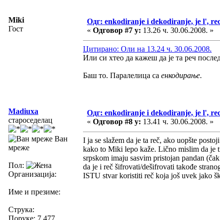
Miki
Одг: enkodiranje i dekodiranje, je l', re
Гост
«
Одговор #7 у:
13.26 ч. 30.06.2008. »
Цитирано: Оли на 13.24 ч. 30.06.2008.
Или си хтео да кажеш да је та реч посл
Баш то. Паралелица са
енкодирање
.
Madiuxa
Одг: enkodiranje i dekodiranje, je l', re
староседелац
«
Одговор #8 у:
13.41 ч. 30.06.2008. »
Ван
I ja se slažem da je ta reč, ako uopšte posto
мреже
kako to Miki lepo kaže. Lično mislim da je treb
srpskom imaju sasvim pristojan pandan (čak 
Пол:
da je i reč šifrovati/dešifrovati takođe st
Организација:
ISTU stvar koristiti reč koja još uvek jako š
Име и презиме:
Струка:
Поруке: 7.477