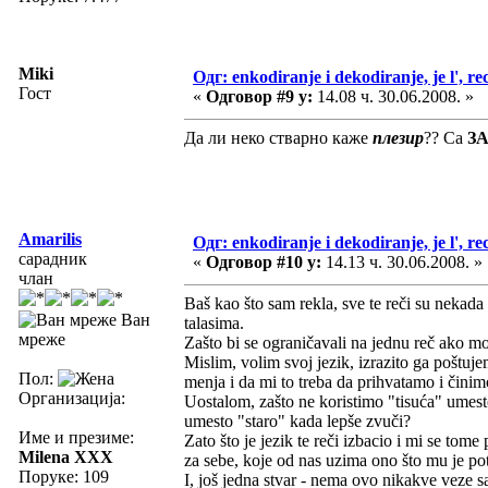
Miki
Одг: enkodiranje i dekodiranje, je l', re
Гост
«
Одговор #9 у:
14.08 ч. 30.06.2008. »
Да ли неко стварно каже
плезир
?? Са
З
Amarilis
Одг: enkodiranje i dekodiranje, je l', re
сарадник
«
Одговор #10 у:
14.13 ч. 30.06.2008. »
члан
Baš kao što sam rekla, sve te reči su nekada
Ван
talasima.
мреже
Zašto bi se ograničavali na jednu reč ako
Mislim, volim svoj jezik, izrazito ga poštuje
Пол:
menja i da mi to treba da prihvatamo i čini
Организација:
Uostalom, zašto ne koristimo "tisuća" umesto
umesto "staro" kada lepše zvuči?
Име и презиме:
Zato što je jezik te reči izbacio i mi se t
Milena XXX
za sebe, koje od nas uzima ono što mu je po
Поруке: 109
I, još jedna stvar - nema ovo nikakve veze s