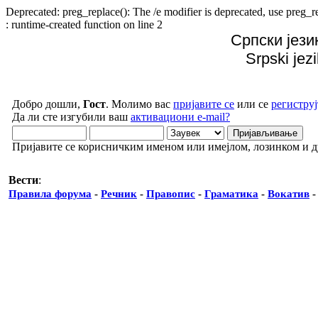
Deprecated: preg_replace(): The /e modifier is deprecated, use preg
: runtime-created function on line 2
Српски јези
Srpski jez
Добро дошли,
Гост
. Молимо вас
пријавите се
или се
региструј
Да ли сте изгубили ваш
активациони e-mail?
Пријавите се корисничким именом или имејлом, лозинком и 
Вести
:
Правила форума
-
Речник
-
Правопис
-
Граматика
-
Вокатив