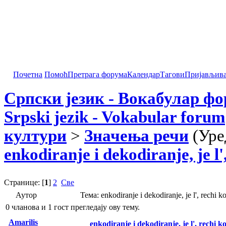
Почетна
Помоћ
Претрага форума
Календар
Тагови
Пријављив
Српски језик - Вокабулар ф
Srpski jezik - Vokabular forum
култури
>
Значења речи
(Уре
enkodiranje i dekodiranje, je l'
Странице: [
1
]
2
Све
Аутор
Тема: enkodiranje i dekodiranje, je l', rechi
0 чланова и 1 гост прегледају ову тему.
Amarilis
enkodiranje i dekodiranje, je l', rechi k