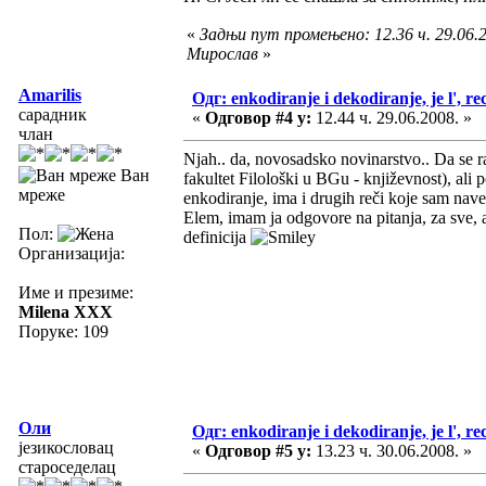
«
Задњи пут промењено: 12.36 ч. 29.06.2
Мирослав
»
Amarilis
Одг: enkodiranje i dekodiranje, je l', re
сарадник
«
Одговор #4 у:
12.44 ч. 29.06.2008. »
члан
Njah.. da, novosadsko novinarstvo.. Da se r
Ван
fakultet Filološki u BGu - književnost), ali
мреже
enkodiranje, ima i drugih reči koje sam nav
Elem, imam ja odgovore na pitanja, za sve, a
Пол:
definicija
Организација:
Име и презиме:
Milena XXX
Поруке: 109
Оли
Одг: enkodiranje i dekodiranje, je l', re
језикословац
«
Одговор #5 у:
13.23 ч. 30.06.2008. »
староседелац