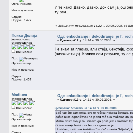
Организација:
И те како! Давно, давно, док сам ја још о
Име и презиме:
ту реч...
Струка:
Поруке: 7.477
«
Задњи пут промењено: 14.22 ч. 30.06.2008. од Brun
Психо-Делија
Одг: enkodiranje i dekodiranje, je l', rech
језикословац
«
Одговор #12 у:
14.14 ч. 30.06.2008. »
староседелац
Не знам за плезир, али стејџ, бекстејџ, фр
Ван мреже
(визажистица). Колико сам разумео, ту се
Пол:
Организација:
Име и презиме:
Струка:
Поруке: 1.457
Madiuxa
Одг: enkodiranje i dekodiranje, je l', rech
староседелац
«
Одговор #13 у:
14.21 ч. 30.06.2008. »
Ван мреже
Цитирано: Amarilis на 14.13 ч. 30.06.2008.
Baš kao što sam rekla, sve te reči su nekada škripale, p
Пол:
Zašto bi se ograničavali na jednu reč ako možemo da 
Организација:
Mislim, volim svoj jezik, izrazito ga poštujem i smatram le
činimo manje bolnim za buduće generacije.
Име и презиме:
Uostalom, zašto ne koristimo "tisuća" umesto "hiljada", k
Струка: