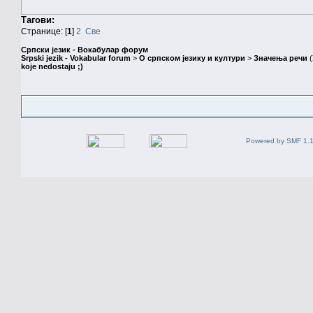
Тагови:
Странице: [
1
]
2
Све
Српски језик - Вокабулар форум
Srpski jezik - Vokabular forum
>
О српском језику и култури
>
Значења речи
(
koje nedostaju ;)
Powered by SMF 1.