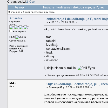
Странице: [
1
]
2
Све
Аутор
Тема: enkodiranje i dekodiranje, je l', rec
0 чланова и 1 гост прегледају ову тему.
Amarilis
enkodiranje i dekodiranje, je l', rechi koj
сарадник
«
у:
01.17 ч. 29.06.2008. »
члан
ok, pošto trenutno učim nešto, pa tražim sinon
Ван мреже
- trač,
Пол:
- tabloid,
Организација:
- izveštaj,
Име и презиме:
- senzacionalizam,
Milena XXX
Поруке: 109
- tiraž,
- džingl,
- izveštač
i, dalje nisam ni tražila
«
Задњи пут промењено: 02.32 ч. 29.06.2008. од Amar
Miki
Одг: enkodiranje i dekodiranje, je l', rech
Гост
«
Одговор #1 у:
12.26 ч. 29.06.2008. »
Енкодирање
је последица покондирења, тј
или
кодирати
или
шифровати
, јер у енг
глагол
енкодирати
најобичнија бесмислиц