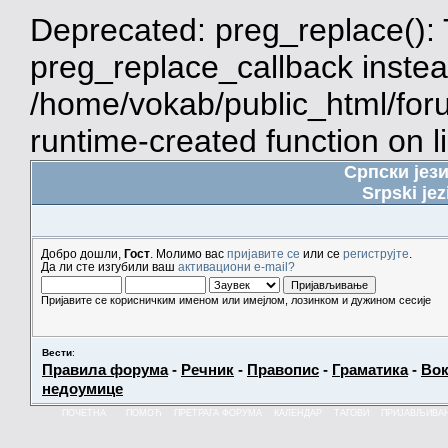
Deprecated: preg_replace(): 
preg_replace_callback instea
/home/vokab/public_html/for
runtime-created function on l
Српски јез
Srpski jez
Добро дошли,
Гост
. Молимо вас
пријавите се
или се
региструјте
.
Да ли сте изгубили ваш
активациони e-mail?
Пријавите се корисничким именом или имејлом, лозинком и дужином сесије
Вести
:
Правила форума
-
Речник
-
Правопис
-
Граматика
-
Вок
недоумице
ПОЧЕТНА
ПОМОЋ
ПРЕТРАГА ФОРУМА
КАЛЕНДАР
ТАГОВИ
ПРИЈАВЉИВА