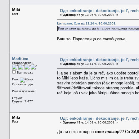
Miki
Одг: enkodiranje i dekodiranje, je l', rech
Гост
«
Одговор #7 у:
13.26 ч. 30.06.2008. »
Цитирано: Оли на 13.24 ч. 30.06.2008.
Или си хтео да кажеш да је та реч последица покон
Баш то. Паралелица са
енкодирање
.
Madiuxa
Одг: enkodiranje i dekodiranje, je l', rech
староседелац
«
Одговор #8 у:
13.41 ч. 30.06.2008. »
Ван мреже
I ja se slažem da je ta reč, ako uopšte postoj
to Miki lepo kaže. Lično mislim da je treba svrs
Пол:
sasvim pristojan pandan (čak mnogo lepši), te
Организација:
šifrovati/dešifrovati takođe stranog porekla
Име и презиме:
reč koja još uvek jako škripi ušima mnogih koj
Струка:
Поруке: 7.477
Miki
Одг: enkodiranje i dekodiranje, je l', rech
Гост
«
Одговор #9 у:
14.08 ч. 30.06.2008. »
Да ли неко стварно каже
плезир
?? Са
ЗА