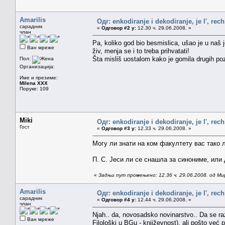
Amarilis
Одг: enkodiranje i dekodiranje, je l', rech
сарадник
«
Одговор #2 у:
12.30 ч. 29.06.2008. »
члан
Pa, koliko god bio besmislica, ušao je u naš j
Ван мреже
živ, menja se i to treba prihvatati!
Šta misliš uostalom kako je gomila drugih poz
Пол:
Организација:
Име и презиме:
Milena XXX
Поруке: 109
Miki
Одг: enkodiranje i dekodiranje, je l', rech
Гост
«
Одговор #3 у:
12.33 ч. 29.06.2008. »
Могу ли знати на ком факултету вас тако 
П. С. Јеси ли се снашла за синониме, или
«
Задњи пут промењено: 12.36 ч. 29.06.2008. од Ми
Amarilis
Одг: enkodiranje i dekodiranje, je l', rech
сарадник
«
Одговор #4 у:
12.44 ч. 29.06.2008. »
члан
Njah.. da, novosadsko novinarstvo.. Da se raz
Ван мреже
Filološki u BGu - književnost), ali pošto već 