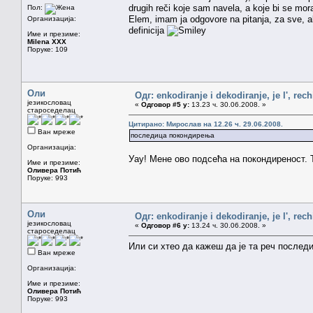
drugih reči koje sam navela, a koje bi se mo
Пол:
Elem, imam ja odgovore na pitanja, za sve, al
Организација:
definicija
Име и презиме:
Milena XXX
Поруке: 109
Оли
Одг: enkodiranje i dekodiranje, je l', rech
језикословац
«
Одговор #5 у:
13.23 ч. 30.06.2008. »
староседелац
Цитирано: Мирослав на 12.26 ч. 29.06.2008.
Ван мреже
последица покондирења
Организација:
Уау! Мене ово подсећа на покондиреност. 
Име и презиме:
Оливера Потић
Поруке: 993
Оли
Одг: enkodiranje i dekodiranje, je l', rech
језикословац
«
Одговор #6 у:
13.24 ч. 30.06.2008. »
староседелац
Или си хтео да кажеш да је та реч после
Ван мреже
Организација:
Име и презиме:
Оливера Потић
Поруке: 993