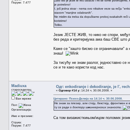
Zato što je jezik te reči izbacio i mi se tome povinujem
Поруке: 7.477
je potrebno!
I, još jedna stvar - nema ovo nikakve veze sa rečju "enk
stavom "manjine odabranih".
Ne mislim da treba da dopuštamo proboj svakakvih reči u 
koristimo!
Toliko.
Језик ЈЕСТЕ ЖИВ, то нико не спори, међут
без реда и критеријума ама баш СВЕ што д
Каже се "зашто бисмо се ограничавали" а 
знаш!
За тисућу не знам разлог, једноставно се 
се и те како користи код нас.
Madiuxa
Одг: enkodiranje i dekodiranje, je l', rech
староседелац
«
Одговор #14 у:
14.24 ч. 30.06.2008. »
Ван мреже
Цитирано: Психо-Делија на 14.14 ч. 30.06.2008.
Не знам за плезир, али стејџ, бекстејџ, фронтмен и 
Пол:
ту се ради о
доктору шминкернских знаности.
Организација:
Име и презиме:
Са том визажисткињом/ицом поломих језик
Струка:
Поруке: 7.477