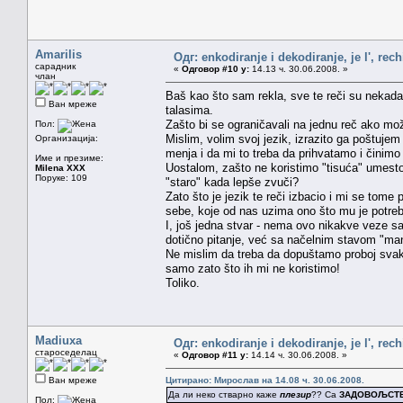
Amarilis
Одг: enkodiranje i dekodiranje, je l', rech
сарадник
«
Одговор #10 у:
14.13 ч. 30.06.2008. »
члан
Baš kao što sam rekla, sve te reči su nekada 
Ван мреже
talasima.
Zašto bi se ograničavali na jednu reč ako 
Пол:
Mislim, volim svoj jezik, izrazito ga poštujem 
Организација:
menja i da mi to treba da prihvatamo i činim
Име и презиме:
Uostalom, zašto ne koristimo "tisuća" umesto 
Milena XXX
Поруке: 109
"staro" kada lepše zvuči?
Zato što je jezik te reči izbacio i mi se tom
sebe, koje od nas uzima ono što mu je potre
I, još jedna stvar - nema ovo nikakve veze sa
dotično pitanje, već sa načelnim stavom "man
Ne mislim da treba da dopuštamo proboj svaka
samo zato što ih mi ne koristimo!
Toliko.
Madiuxa
Одг: enkodiranje i dekodiranje, je l', rech
староседелац
«
Одговор #11 у:
14.14 ч. 30.06.2008. »
Ван мреже
Цитирано: Мирослав на 14.08 ч. 30.06.2008.
Да ли неко стварно каже
плезир
?? Са
ЗАДОВОЉСТ
Пол: