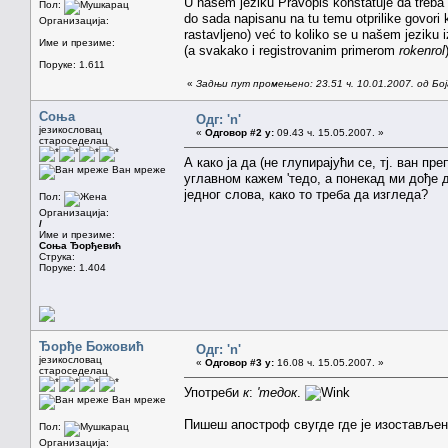
U našem jeziku Pravopis konstatuje da treba
Пол:
do sada napisanu na tu temu otprilike govori 
Организација:
rastavljeno) već to koliko se u našem jeziku 
Име и презиме:
(a svakako i registrovanim primerom
rokenrol
Поруке: 1.611
«
Задњи пут промењено: 23.51 ч. 10.01.2007. од Бо
Соња
Одг: 'n'
језикословац
«
Одговор #2 у:
09.43 ч. 15.05.2007. »
староседелац
А како ја да (не глупирајући се, тј. ван п
Ван мреже
углавном кажем 'тедо, а понекад ми дође д
једног слова, како то треба да изгледа?
Пол:
Организација:
/
Име и презиме:
Соња Ђорђевић
Струка:
Поруке: 1.404
Ђорђе Божовић
Одг: 'n'
језикословац
«
Одговор #3 у:
16.08 ч. 15.05.2007. »
староседелац
Употреби
к
:
'тедок
.
Ван мреже
Пишеш апостроф свугде где је изостављено
Пол:
Организација: