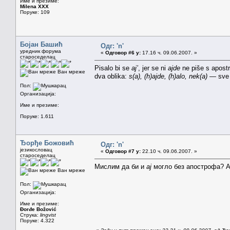
Име и презиме:
Milena XXX
Поруке: 109
Бојан Башић
Одг: 'n'
уредник форума
«
Одговор #6 у:
17.16 ч. 09.06.2007. »
староседелац
Pisalo bi se
aj’
, jer se ni
ajde
ne piše s apostr
Ван мреже
dva oblika:
s(a), (h)ajde, (h)alo, nek(a)
— sve 
Пол:
Организација:
Име и презиме:
Поруке: 1.611
Ђорђе Божовић
Одг: 'n'
језикословац
«
Одговор #7 у:
22.10 ч. 09.06.2007. »
староседелац
Мислим да би и
ај
могло без апострофа? А 
Ван мреже
Пол:
Организација:
Име и презиме:
Đorđe Božović
Струка:
lingvist
Поруке: 4.322