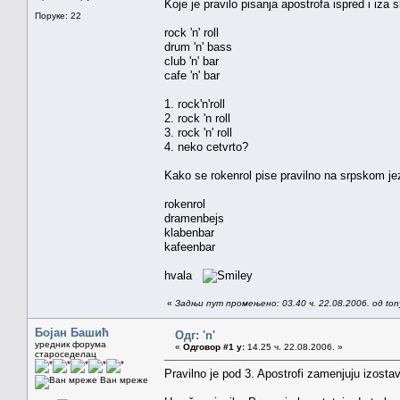
Koje je pravilo pisanja apostrofa ispred i iz
Поруке: 22
rock 'n' roll
drum 'n' bass
club 'n' bar
cafe 'n' bar
1. rock'n'roll
2. rock 'n roll
3. rock 'n' roll
4. neko cetvrto?
Kako se rokenrol pise pravilno na srpskom jez
rokenrol
dramenbejs
klabenbar
kafeenbar
hvala
«
Задњи пут промењено: 03.40 ч. 22.08.2006. од ton
Бојан Башић
Одг: 'n'
уредник форума
«
Одговор #1 у:
14.25 ч. 22.08.2006. »
староседелац
Pravilno je pod 3. Apostrofi zamenjuju izostav
Ван мреже