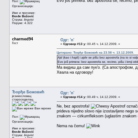
Evo još primera: bez apostrofa se, recimo, pišu 
Пол:
Организација:
Име и презиме:
Đorđe Božović
Струка:
lingvist
Поруке: 4.322
charmed94
Одг: 'n'
Гост
«
Одговор #13 у:
00.45 ч. 14.12.2009. »
Цитирано: Ђорђе Божовић на 23.58 ч. 13.12.2009.
Ajd
(kao i
hajd
) i
ajde
se pišu bez apostrofa (na to si valjd
Evo još primera: bez apostrofa se, recimo, pišu i krnji obli
Ма видиш да сам пук'о. (Са апострофом,
Хвала на одговору!
Ђорђе Божовић
Одг: 'n'
језикословац
«
Одговор #14 у:
00.49 ч. 14.12.2009. »
староседелац
Ne, bez apostrofa!
Apostrof označa
Ван мреже
prideva nijedno slovo nije izostavljeno nego s
znakom — cirkumfleksom (uglastim znakom d
Пол:
Организација:
Nema na čemu!
Име и презиме:
Đorđe Božović
Струка:
lingvist