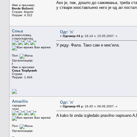
Ако је, пак, дошло до сажимања, треба став
Име и презиме:
у ствари изостављено него је од
ао
поста
Đorđe Božović
Струка:
lingvist
Поруке: 4.322
Соња
Одг: 'n'
језикословац
«
Одговор #4 у:
16.14 ч. 15.05.2007. »
староседелац
У реду. Фала. Тако сам и мис'ила.
Ван мреже
Пол:
Организација:
/
Име и презиме:
Соња Ђорђевић
Струка:
Поруке: 1.404
Amarilis
Одг: 'n'
сарадник
«
Одговор #5 у:
16.45 ч. 09.06.2007. »
члан
A kako bi onda izgledalo pravilno napisano 
Ван мреже
Пол:
Организација: