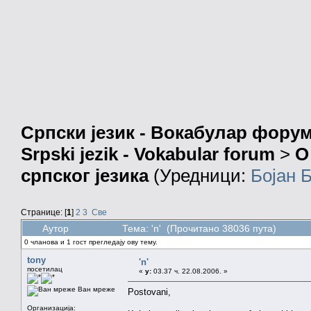
Српски језик - Вокабулар фору
Srpski jezik - Vokabular forum
>
О
српског језика
(Уредници:
Бојан 
Странице: [
1
]
2
3
Све
Аутор
Тема: 'n' (Прочитано 38036 пута)
0 чланова и 1 гост прегледају ову тему.
tony
'n'
посетилац
«
у:
03.37 ч. 22.08.2006. »
Ван мреже
Postovani,
Организација: