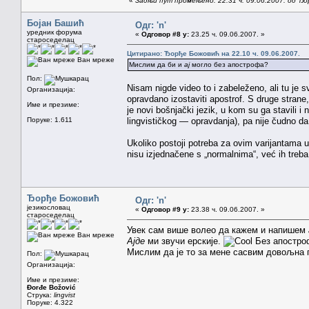
«
Задњи пут промењено: 22.31 ч. 09.06.2007. од Ђ
Бојан Башић
Одг: 'n'
уредник форума
«
Одговор #8 у:
23.25 ч. 09.06.2007. »
староседелац
Цитирано: Ђорђе Божовић на 22.10 ч. 09.06.2007.
Ван мреже
Мислим да би и
ај
могло без апострофа?
Пол:
Nisam nigde video to i zabeleženo, ali tu je 
Организација:
opravdano izostaviti apostrof. S druge strane
Име и презиме:
je novi bošnjački jezik, u kom su ga stavili
Поруке: 1.611
lingvističkog — opravdanja), pa nije čudno da
Ukoliko postoji potreba za ovim varijantama
nisu izjednačene s „normalnima“, već ih treba
Ђорђе Божовић
Одг: 'n'
језикословац
«
Одговор #9 у:
23.38 ч. 09.06.2007. »
староседелац
Увек сам више волео да кажем и напишем
Ван мреже
Ајде
ми звучи ерскије.
Без апостроф
Мислим да је то за мене сасвим довољна 
Пол:
Организација:
Име и презиме:
Đorđe Božović
Струка:
lingvist
Поруке: 4.322