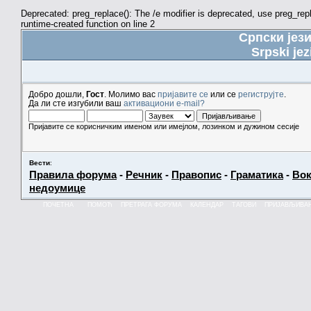
Deprecated: preg_replace(): The /e modifier is deprecated, use preg_re
runtime-created function on line 2
Српски јез
Srpski jez
Добро дошли,
Гост
. Молимо вас
пријавите се
или се
региструјте
.
Да ли сте изгубили ваш
активациони e-mail?
Пријавите се корисничким именом или имејлом, лозинком и дужином сесије
Вести
:
Правила форума
-
Речник
-
Правопис
-
Граматика
-
Вок
недоумице
ПОЧЕТНА
ПОМОЋ
ПРЕТРАГА ФОРУМА
КАЛЕНДАР
ТАГОВИ
ПРИЈАВЉИВА