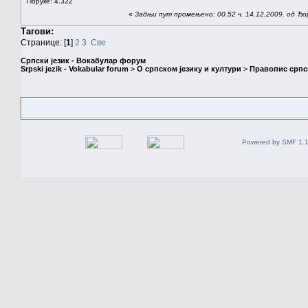
Поруке: 4.322
«
Задњи пут промењено: 00.52 ч. 14.12.2009. од Ђ
Тагови:
Странице: [
1
]
2
3
Све
Српски језик - Вокабулар форум
Srpski jezik - Vokabular forum
>
О српском језику и култури
>
Правопис српск
Powered by SMF 1.