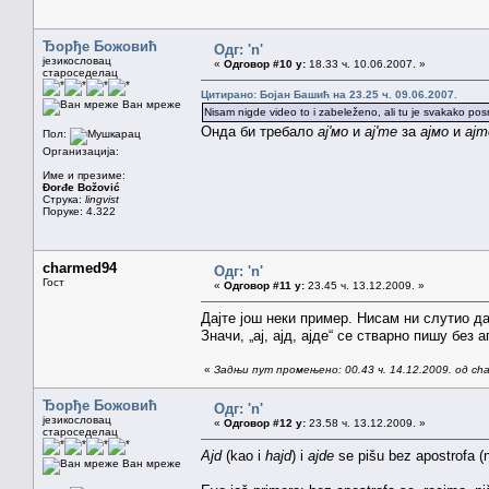
Ђорђе Божовић
Одг: 'n'
језикословац
«
Одговор #10 у:
18.33 ч. 10.06.2007. »
староседелац
Цитирано: Бојан Башић на 23.25 ч. 09.06.2007.
Ван мреже
Nisam nigde video to i zabeleženo, ali tu je svakako posr
Онда би требало
ај'мо
и
ај'те
за
ајмо
и
ајт
Пол:
Организација:
Име и презиме:
Đorđe Božović
Струка:
lingvist
Поруке: 4.322
charmed94
Одг: 'n'
Гост
«
Одговор #11 у:
23.45 ч. 13.12.2009. »
Дајте још неки пример. Нисам ни слутио да 
Значи, „ај, ајд, ајде“ се стварно пишу без
«
Задњи пут промењено: 00.43 ч. 14.12.2009. од ch
Ђорђе Божовић
Одг: 'n'
језикословац
«
Одговор #12 у:
23.58 ч. 13.12.2009. »
староседелац
Ajd
(kao i
hajd
) i
ajde
se pišu bez apostrofa (na
Ван мреже