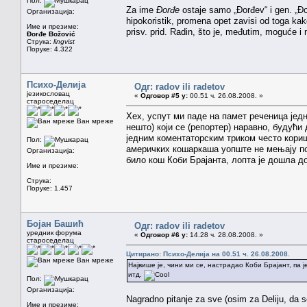
Пол:
Za ime
Đorđe
ostaje samo „Đorđev“ i gen. „Đ
Организација:
hipokoristik, promena opet zavisi od toga kako
Име и презиме:
prisv. prid. Radin, što je, međutim, moguće i
Đorđe Božović
Струка:
lingvist
Поруке: 4.322
Психо-Делија
Одг: radov ili radetov
језикословац
«
Одговор #5 у:
00.51 ч. 26.08.2008. »
староседелац
Хех, успут ми паде на памет реченица јед
Ван мреже
нешто) који се (репортер) наравно, будући
једним коментаторским триком често кори
Пол:
америчких кошаркаша уопште не мењају по 
Организација:
било кош Коби Брајанта, лопта је дошла до
Име и презиме:
Струка:
Поруке: 1.457
Бојан Башић
Одг: radov ili radetov
уредник форума
«
Одговор #6 у:
14.28 ч. 28.08.2008. »
староседелац
Цитирано: Психо-Делија на 00.51 ч. 26.08.2008.
Ван мреже
Највише је, чини ми се, настрадао Коби Брајант, па 
итд.
Пол:
Организација:
Nagradno pitanje za sve (osim za Deliju, da 
Име и презиме: