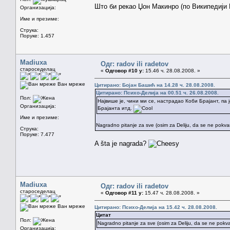
Што би рекао Џон Мaкинро (по Википедији 
Организација:
Име и презиме:
Струка:
Поруке: 1.457
Madiuxa
Одг: radov ili radetov
староседелац
«
Одговор #10 у:
15.46 ч. 28.08.2008. »
Ван мреже
Цитирано: Бојан Башић на 14.28 ч. 28.08.2008.
Цитирано: Психо-Делија на 00.51 ч. 26.08.2008.
Пол:
Највише је, чини ми се, настрадао Коби Брајант, па
Организација:
Брајанта итд.
Име и презиме:
Nagradno pitanje za sve (osim za Deliju, da se ne pokv
Струка:
Поруке: 7.477
A šta je nagrada?
Madiuxa
Одг: radov ili radetov
староседелац
«
Одговор #11 у:
15.47 ч. 28.08.2008. »
Ван мреже
Цитирано: Психо-Делија на 15.42 ч. 28.08.2008.
Цитат
Пол:
Nagradno pitanje za sve (osim za Deliju, da se ne pokva
Организација: