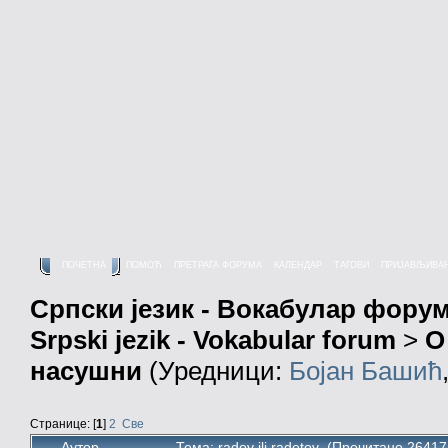
ПОЧЕТНА
ПОМОЋ
ПРЕТРАГА ФОРУМА
КАЛЕНДАР
ТАГОВИ
ПРИЈАВЉИВА
Српски језик - Вокабулар фору
Srpski jezik - Vokabular forum
>
О
насушни
(Уредници:
Бојан Башић
Странице: [
1
]
2
Све
Аутор
Тема: radov ili radetov (Прочитано 26417