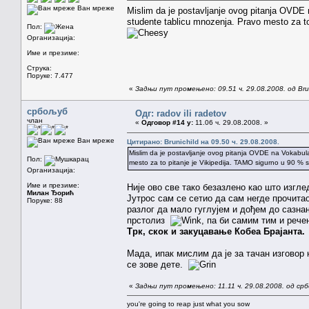
Ван мреже
Mislim da je postavljanje ovog pitanja OVDE 
studente tablicu mnozenja. Pravo mesto za t
Пол:
Организација:
Име и презиме:
Струка:
Поруке: 7.477
«
Задњи пут промењено: 09.51 ч. 29.08.2008. од Brun
србољуб
Одг: radov ili radetov
члан
«
Одговор #14 у:
11.06 ч. 29.08.2008. »
Ван мреже
Цитирано: Brunichild на 09.50 ч. 29.08.2008.
Mislim da je postavljanje ovog pitanja OVDE na Vokabula
Пол:
mesto za to pitanje je Vikipedija. TAMO sigurno u 90 %
Организација:
Име и презиме:
Није ово све тако безазлено као што изгл
Милан Ђорић
Јутрос сам се сетио да сам негде прочитао
Поруке: 88
разлог да мало гуглујем и дођем до сазна
прстолиз
, па би самим тим и рече
Трк, скок и закуцавање Кобеа Брајанта.
Мада, ипак мислим да је за тачан изговор
се зове дете.
«
Задњи пут промењено: 11.11 ч. 29.08.2008. од ср
you're going to reap just what you sow