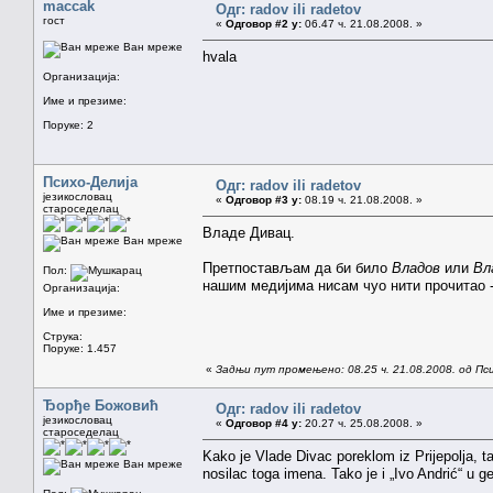
maccak
Одг: radov ili radetov
гост
«
Одговор #2 у:
06.47 ч. 21.08.2008. »
Ван мреже
hvala
Организација:
Име и презиме:
Поруке: 2
Психо-Делија
Одг: radov ili radetov
језикословац
«
Одговор #3 у:
08.19 ч. 21.08.2008. »
староседелац
Владе Дивац.
Ван мреже
Претпостављам да би било
Владов
или
Вл
Пол:
нашим медијима нисам чуо нити прочитао
Организација:
Име и презиме:
Струка:
Поруке: 1.457
«
Задњи пут промењено: 08.25 ч. 21.08.2008. од Пс
Ђорђе Божовић
Одг: radov ili radetov
језикословац
«
Одговор #4 у:
20.27 ч. 25.08.2008. »
староседелац
Kako je Vlade Divac poreklom iz Prijepolja, t
Ван мреже
nosilac toga imena. Tako je i „Ivo Andrić“ u g