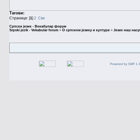
Тагови:
Странице: [
1
]
2
Све
Српски језик - Вокабулар форум
Srpski jezik - Vokabular forum
>
О српском језику и култури
>
Језик наш нас
Powered by SMF 1.