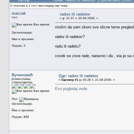
0 чланова и 1 гост прегледају ову тему.
maccak
radov ili radetov
гост
«
у:
21.37 ч. 20.08.2008. »
Ван мреже
mislim da sam skoro sve slicne teme pregleda
Организација:
radov ili radetov?
Име и презиме:
Поруке: 2
radu ili radetu?
covek se zove rade, naravno i da , sta je sa 
Вученовић
Одг: radov ili radetov
језикословац
«
Одговор #1 у:
00.26 ч. 21.08.2008. »
староседелац
Evo pogledaj ovde.
Ван мреже
Пол:
Организација:
_
Име и презиме:
Поруке: 889