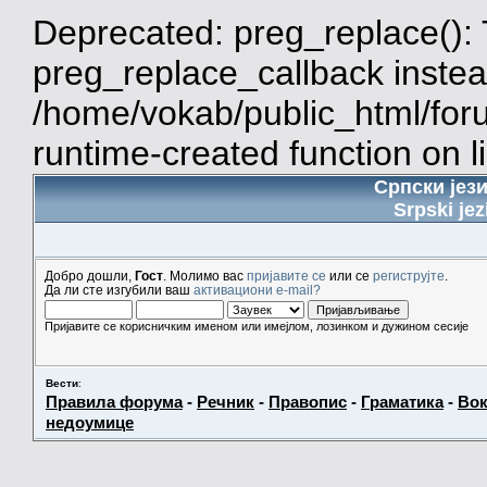
Deprecated: preg_replace(): 
preg_replace_callback instea
/home/vokab/public_html/for
runtime-created function on l
Српски јез
Srpski jez
Добро дошли,
Гост
. Молимо вас
пријавите се
или се
региструјте
.
Да ли сте изгубили ваш
активациони e-mail?
Пријавите се корисничким именом или имејлом, лозинком и дужином сесије
Вести
:
Правила форума
-
Речник
-
Правопис
-
Граматика
-
Вок
недоумице