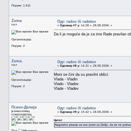
Поруке: 1.611
Zuma
Одг: radov ili radetov
гост
«
Одговор #7 у:
14.28 ч. 28.08.2008. »
Ван мреже
Da li je moguće da je za ime Rade pravilan ob
Организација:
Поруке: 2
Zuma
Одг: radov ili radetov
гост
«
Одговор #8 у:
14.31 ч. 28.08.2008. »
Ван мреже
Meni se čini da su pravilni oblici:
Vlada - Vladin
Организација:
Vlado - Vladov
Поруке: 2
Vlade - Vladev
Психо-Делија
Одг: radov ili radetov
језикословац
«
Одговор #9 у:
15.42 ч. 28.08.2008. »
староседелац
Цитат
Ван мреже
Nagradno pitanje za sve (osim za Deliju, da se ne pokvar
Пол: