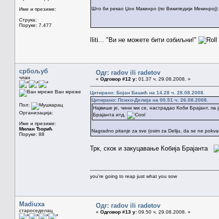
Што би рекао Џон Мaкинро (по Википедији Мекинрој)
Име и презиме:
Струка:
Поруке: 7.477
Iliti... "Ви не можете бити озбиљни!"
србољуб
Одг: radov ili radetov
члан
«
Одговор #12 у:
01.37 ч. 29.08.2008. »
Ван мреже
Цитирано: Бојан Башић на 14.28 ч. 28.08.2008.
Цитирано: Психо-Делија на 00.51 ч. 26.08.2008.
Пол:
Највише је, чини ми се, настрадао Коби Брајант, па
Организација:
Брајанта итд.
Име и презиме:
Милан Ђорић
Nagradno pitanje za sve (osim za Deliju, da se ne pokv
Поруке: 88
Трк, скок и закуцавање Кобија Брајанта
you're going to reap just what you sow
Madiuxa
Одг: radov ili radetov
староседелац
«
Одговор #13 у:
09.50 ч. 29.08.2008. »