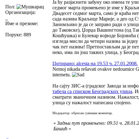
Ја ћу разјаснити забуну око имена те у
Пол:
седмог марта промењено је име у Краљиц
Организација:
Двадесет седмог марта, само је краћа н
_
сада назива Краљице Марије, а део од С
Име и презиме:
Занимљиво је да се заправо ради о улици
до Таковске), Џорџа Вашингтона (од Та
Поруке: 889
Кошћушка) и Булевар војводе Бојовића 
изгледа мисли да четири назива за једну
чак пет назива! Претпостављам да је пет
неко, има ли још таквих улица, у Беогр
Цитирано: alcesta на 19.53 ч. 27.01.2008.
Nemoj nikada rešavati ovakve nedoumice Gug
internetu.
На сајту ЗИС-а (градског Завода за ин
табела са списком Београдских улица
. И
сматрати званичним називом. Нажалост,
улица су нажалост написана спојено.
Модератор: обрисан сувишан коментар.
«
Задњи пут промењено: 09.51 ч. 28.01.2
Башић
»