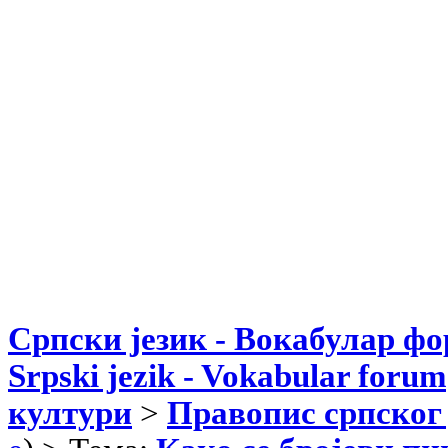
Српски језик - Вокабулар ф
Srpski jezik - Vokabular forum
култури
>
Правопис српског 