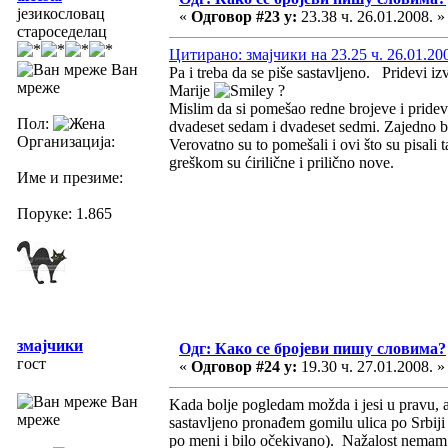
језикословац
«
Одговор #23 у:
23.38 ч. 26.01.2008. »
староседелац
Цитирано: змајчики на 23.25 ч. 26.01.20
Ван
Pa i treba da se piše sastavljeno. Pridevi iz
мреже
Marije
?
Mislim da si pomešao redne brojeve i pridevs
Пол:
dvadeset sedam i dvadeset sedmi. Zajedno bi
Организација:
Verovatno su to pomešali i ovi što su pisali 
greškom su ćirilične i prilično nove.
Име и презиме:
Поруке: 1.865
змајчики
Одг: Како се бројеви пишу словима?
гост
«
Одговор #24 у:
19.30 ч. 27.01.2008. »
Ван
Kada bolje pogledam možda i jesi u pravu, 
мреже
sastavljeno pronađem gomilu ulica po Srbiji
po meni i bilo očekivano). Nažalost nemam s