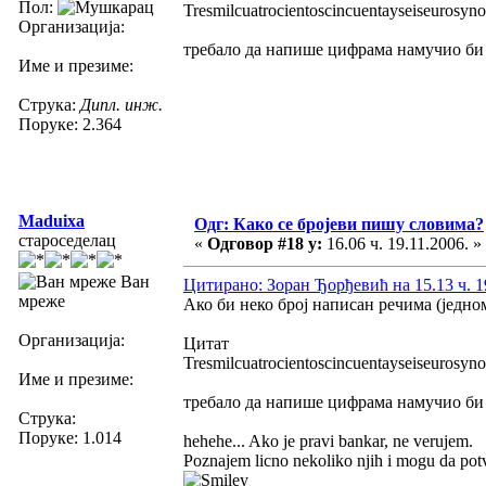
Пол:
Tresmilcuatrocientoscincuentayseiseurosyno
Организација:
требало да напише цифрама намучио би 
Име и презиме:
Струка:
Дипл. инж.
Поруке: 2.364
Maduixa
Одг: Како се бројеви пишу словима?
староседелац
«
Одговор #18 у:
16.06 ч. 19.11.2006. »
Ван
Цитирано: Зоран Ђорђевић на 15.13 ч. 1
мреже
Ако би неко број написан речима (једном
Организација:
Цитат
Tresmilcuatrocientoscincuentayseiseurosyno
Име и презиме:
требало да напише цифрама намучио би 
Струка:
Поруке: 1.014
hehehe... Ako je pravi bankar, ne verujem.
Poznajem licno nekoliko njih i mogu da potv