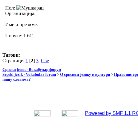
Пол:
Организација:
Име и презиме:
Поруке: 1.611
Тагови:
Странице:
1
[
2
]
3
Све
Српски језик - Вокабулар форум
Srpski jezik - Vokabular forum
>
О српском језику и култури
>
Правопис срп
пишу словима?
Powered by SMF 1.1 R