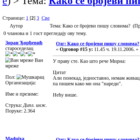
e
) > Тема:
Како се бројеви п
Странице:
1
[
2
]
3
Све
Аутор
Тема: Како се бројеви пишу словима? (П
0 чланова и 1 гост прегледају ову тему.
Зоран Ђорђевић
Одг: Како се бројеви пишу словима?
староседелац
«
Одговор #15 у:
11.45 ч. 19.11.2006. »
Ван
У праву сте. Као што рече Мирна:
мреже
Цитат
Пол:
Али понекад, једноставно, немам живац
Организација:
па пишем како ми она "нареди".
Име и презиме:
Нећу више.
Струка:
Дипл. инж.
Поруке: 2.364
Maduixa
Одг: Како се бројеви пишу словима?