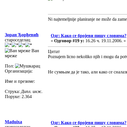
Ni najtemeljnije planiranje ne može da zame
Зоран Ђорђевић
Одг: Како се бројеви пишу словима?
староседелац
«
Одговор #19 у:
16.26 ч. 19.11.2006. »
Ван
Цитат
мреже
Poznajem licno nekoliko njih i mogu da potv
Пол:
Организација:
Не сумњам да је тако, али како се снала
Име и презиме:
Струка:
Дипл. инж.
Поруке: 2.364
Maduixa
Одг: Како се бројеви пишу словима?
староседелац