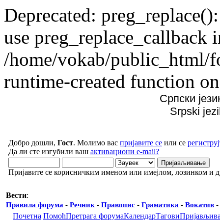
Deprecated: preg_replace():
use preg_replace_callback i
/home/vokab/public_html/f
runtime-created function on
Српски јези
Srpski jez
Добро дошли,
Гост
. Молимо вас
пријавите се
или се
региструј
Да ли сте изгубили ваш
активациони e-mail?
Пријавите се корисничким именом или имејлом, лозинком и 
Вести
:
Правила форума
-
Речник
-
Правопис
-
Граматика
-
Вокатив
Почетна
Помоћ
Претрага форума
Календар
Тагови
Пријављив