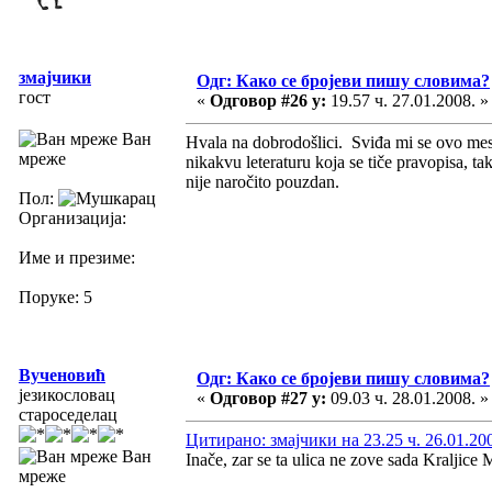
змајчики
Одг: Како се бројеви пишу словима?
гост
«
Одговор #26 у:
19.57 ч. 27.01.2008. »
Ван
Hvala na dobrodošlici. Sviđa mi se ovo me
мреже
nikakvu leteraturu koja se tiče pravopisa, t
nije naročito pouzdan.
Пол:
Организација:
Име и презиме:
Поруке: 5
Вученовић
Одг: Како се бројеви пишу словима?
језикословац
«
Одговор #27 у:
09.03 ч. 28.01.2008. »
староседелац
Цитирано: змајчики на 23.25 ч. 26.01.20
Ван
Inače, zar se ta ulica ne zove sada Kraljice 
мреже