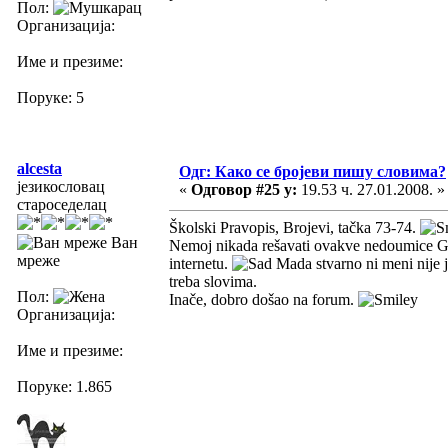
Пол:
Организација:
Име и презиме:
Поруке: 5
alcesta
Одг: Како се бројеви пишу словима?
језикословац
«
Одговор #25 у:
19.53 ч. 27.01.2008. »
староседелац
Školski Pravopis, Brojevi, tačka 73-74.
Ван
Nemoj nikada rešavati ovakve nedoumice Gug
мреже
internetu.
Mada stvarno ni meni nije j
treba slovima.
Пол:
Inače, dobro došao na forum.
Организација:
Име и презиме:
Поруке: 1.865