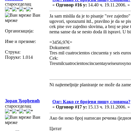
староседелац
«
Одговор #16 у:
14.40 ч. 19.11.2006. »
Ван
Ja sam mislila da je to pisanje "sve zajedn
мреже
ugovori, sporazumi itd., pravilno je da se p
cek pise sve zajedno slovima, a broj se pise 
Организација:
nema sanse da se nesto doda ili ispravi. U 
Име и презиме:
=3456,97€=
Dokument:
Струка:
Tres mil cuatrocientos cincuenta y seis euro
Поруке: 1.014
Cek:
Tresmilcuatrocientoscincuentayseiseurosyno
Ni najtemeljnije planiranje ne može da zame
Зоран Ђорђевић
Одг: Како се бројеви пишу словима?
староседелац
«
Одговор #17 у:
15.13 ч. 19.11.2006. »
Ван
Ако би неко број написан речима (једном
мреже
Цитат