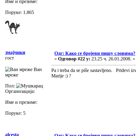
Име и презиме:
Поруке: 1.865
змајчики
Одг: Како се бројеви пишу словима?
гост
«
Одговор #22 у:
23.25 ч. 26.01.2008. »
Ван
Pa i treba da se piše sastavljeno. Pridevi iz
мреже
Marije :) ?
Пол:
Организација:
Име и презиме:
Поруке: 5
alcesta
Одг: Како се бројеви пишу словима?