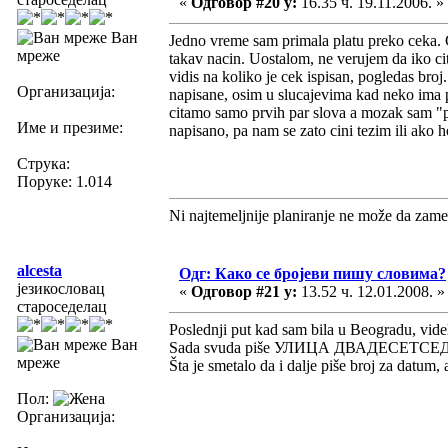
«
Одговор #20 у:
16.35 ч. 19.11.2006. »
Ван
Jedno vreme sam primala platu preko ceka. 
мреже
takav nacin. Uostalom, ne verujem da iko cit
vidis na koliko je cek ispisan, pogledas broj
Организација:
napisane, osim u slucajevima kad neko ima p
citamo samo prvih par slova a mozak sam "pro
Име и презиме:
napisano, pa nam se zato cini tezim ili ako 
Струка:
Поруке: 1.014
Ni najtemeljnije planiranje ne može da zame
alcesta
Одг: Како се бројеви пишу словима?
језикословац
«
Одговор #21 у:
13.52 ч. 12.01.2008. »
староседелац
Poslednji put kad sam bila u Beogradu, videl
Ван
Sada svuda piše УЛИЦА ДВАДЕСЕТС
мреже
Šta je smetalo da i dalje piše broj za datum,
Пол:
Организација: