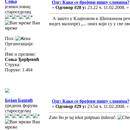
Соња
Одг: Како се бројеви пишу словима?
језикословац
«
Одговор #28 у:
23.22 ч. 11.02.2008. »
староседелац
А зашто у Клајновом и Шипкином речник
Ван
видех малопре) „... оних који су у све о
мреже
Пол:
Организација:
/
Име и презиме:
Соња Ђорђевић
Струка:
Поруке: 1.404
Бојан Башић
Одг: Како се бројеви пишу словима?
уредник форума
«
Одговор #29 у:
23.54 ч. 11.02.2008. »
староседелац
Zato što je taj tekst potpisao
Izdavač
.
Ван
мреже