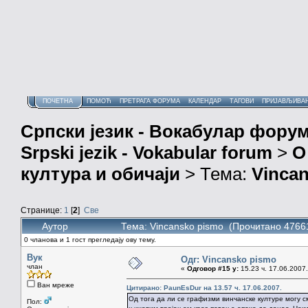
ПОЧЕТНА
ПОМОЋ
ПРЕТРАГА ФОРУМА
КАЛЕНДАР
ТАГОВИ
ПРИЈАВЉИВА
Српски језик - Вокабулар фору
Srpski jezik - Vokabular forum
>
О
култура и обичаји
> Тема:
Vinca
Странице:
1
[
2
]
Све
Аутор
Тема: Vincansko pismo (Прочитано 4766
0 чланова и 1 гост прегледају ову тему.
Вук
Одг: Vincansko pismo
члан
«
Одговор #15 у:
15.23 ч. 17.06.2007.
Ван мреже
Цитирано: PaunEsDur на 13.57 ч. 17.06.2007.
Од тога да ли се графизми винчанске културе могу с
Пол: