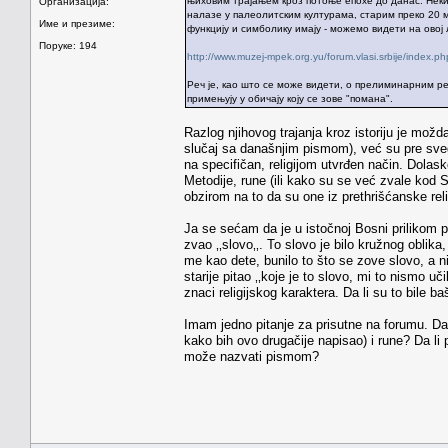
њиховим трајањем кроз потоње епохе до данас. Неки 
Организација:
налазе у палеолитским културама, старим преко 20 м
Име и презиме:
функцију и симболику имају - можемо видети на овој 
Поруке: 194
http://www.muzej-mpek.org.yu/forum.vlasi.srbije/inde
Реч је, као што се може видети, о прелиминарним р
примењују у обичају коју се зове "помана".
Razlog njihovog trajanja kroz istoriju je možd
slučaj sa današnjim pismom), već su pre sveg
na specifičan, religijom utvrđen način. Dolask
Metodije, rune (ili kako su se već zvale kod 
obzirom na to da su one iz prethrišćanske rel
Ja se sećam da je u istočnoj Bosni prilikom pr
zvao ‚‚slovo‚‚. To slovo je bilo kružnog oblik
me kao dete, bunilo to što se zove slovo, a ni
starije pitao ‚‚koje je to slovo, mi to nismo uč
znaci religijskog karaktera. Da li su to bile 
Imam jedno pitanje za prisutne na forumu. D
kako bih ovo drugačije napisao) i rune? Da li 
može nazvati pismom?