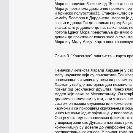
Мора се подизао брзином од 15 cm дневно
Мора је претрпела драстичне промене, јер
и Кримско полуострво33. Становништво се
између Босфора и Дарданела, морало је да
знања и доводећи до великих пертурбација
знања, што је довело до настанка нових н
потопа Црног Мора представља физичко обј
дошли до практичног консензуса о смешт
Мора и у Малу Азију. Карта овог консензуса
Слика 9. “Консензус” лингвиста – карта п
Немачки лингвиста Харалд Харман је у св
међу научнике који су прихватили Пешићев
повезивање чињеница у вези са речним ку
Харман утврђује постојање два независна п
познат (од бескласног друштва, преко кл
модел који важи за Месопотамију. Он утвр
делимично сличним путем, али у коначном 
систем он назива екуменом или комонвелтом
хармонији са природним окружењем и ком
и без мешања једне заједнице у послове д
Ово је у складу са анализама физичко тех
у широкој зони око Дунава и његових прито
комуникацију су довеле до униформне рас
распрострањеног етноса. У прилог томе го