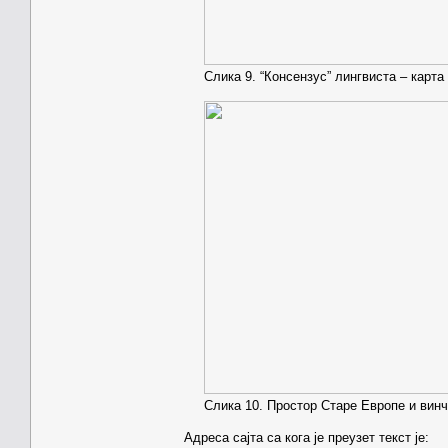
Слика 9. “Консензус” лингвиста – карта
Слика 10. Простор Старе Европе и винчан
Адреса сајта са кога је преузет текст је: