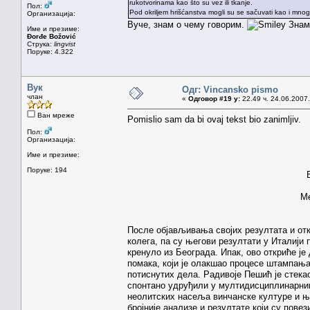
rukotvorinama kao što su vez ili tkanje.
Пол:
Pod okriljem hrišćanstva mogli su se sačuvati kao i mnogi
Организација:
Вуче, знам о чему говорим.
Знам 
Име и презиме:
Đorđe Božović
Струка:
lingvist
Поруке: 4.322
Вук
Одг: Vincansko pismo
члан
«
Одговор #19 у:
22.49 ч. 24.06.2007.
Ван мреже
Pomislio sam da bi ovaj tekst bio zanimljiv.
Пол:
Организација:
Име и презиме:
Поруке: 194
Ме
После објављивања својих резултата и от
колега, па су његови резултати у Италији 
кренуло из Београда. Ипак, ово откриће ј
помака, који је олакшао процесе штампања
потиснутих дела. Радивоје Пешић је стека
спонтано удруђили у мултидисциплинарни
неолитских насеља винчанске културе и њ
бројније анализе и резултате који су пов