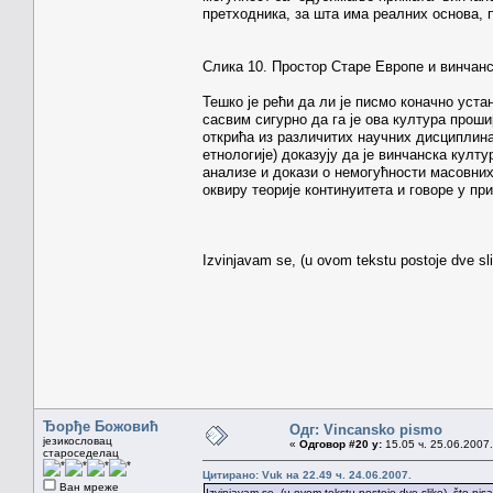
претходника, за шта има реалних основа, 
Слика 10. Простор Старе Европе и винчанс
Тешко је рећи да ли је писмо коначно уст
сасвим сигурно да га је ова култура проши
открића из различитих научних дисциплина 
етнологије) доказују да је винчанска кул
анализе и докази о немогућности масовних
оквиру теорије континуитета и говоре у п
Izvinjavam se, (u ovom tekstu postoje dve sl
Ђорђе Божовић
Одг: Vincansko pismo
језикословац
«
Одговор #20 у:
15.05 ч. 25.06.2007.
староседелац
Цитирано: Vuk на 22.49 ч. 24.06.2007.
Ван мреже
Izvinjavam se, (u ovom tekstu postoje dve slike), što ni