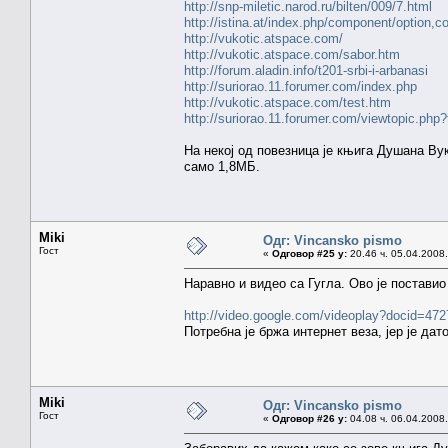
http://snp-miletic.narod.ru/bilten/009/7.html
http://istina.at/index.php/component/option,c
http://vukotic.atspace.com/
http://vukotic.atspace.com/sabor.htm
http://forum.aladin.info/t201-srbi-i-arbanasi
http://suriorao.11.forumer.com/index.php
http://vukotic.atspace.com/test.htm
http://suriorao.11.forumer.com/viewtopic.php
На некој од повезница је књига Душана Ву
само 1,8МБ.
Miki
Одг: Vincansko pismo
Гост
«
Одговор #25 у:
20.46 ч. 05.04.2008.
Наравно и видео са Гугла. Ово је постави
http://video.google.com/videoplay?docid=4
Потребна је бржа интернет веза, јер је да
Miki
Одг: Vincansko pismo
Гост
«
Одговор #26 у:
04.08 ч. 06.04.2008.