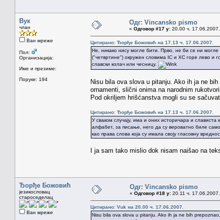
Вук
Одг: Vincansko pismo
члан
«
Одговор #17 у:
20.00 ч. 17.06.2007.
Ван мреже
Цитирано: Ђорђе Божовић на 17.13 ч. 17.06.2007.
Не, никако нису могле бити. Прво, не би се ни могле 
Пол:
("четвртине") окружен словима IС и ХС горе лево и г
Организација:
славски колач или чесницу.
Име и презиме:
Поруке: 194
Nisu bila ova slova u pitanju. Ako ih ja ne bih
ornamenti, slični onima na narodnim rukotvori
Pod okriljem hrišćanstva mogli su se sačuvati
Цитирано: Ђорђе Божовић на 17.13 ч. 17.06.2007.
У сваком случају, има и оних историчара и слависта 
алфабет, за писање, него да су вероватно биле само
као права слова која су имала своју гласовну вреднос
I ja sam tako mislio dok nisam naišao na te
Ђорђе Божовић
Одг: Vincansko pismo
језикословац
«
Одговор #18 у:
20.11 ч. 17.06.2007.
староседелац
Цитирано: Vuk на 20.00 ч. 17.06.2007.
Ван мреже
Nisu bila ova slova u pitanju. Ako ih ja ne bih prepoznao,