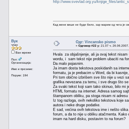
http://www.svevlad.org.yu/knjige_files/antic_
Кад мене више не буде било, зар марим од чега је с
Вук
Одг: Vincansko pismo
члан
«
Одговор #22 у:
21.07 ч. 26.06.2007.
Ван мреже
Hvala za objašnjenje, ali ja ovaj tekst nisa
wordu, i sam tekst nije problem ubaciti na f
Пол:
Организација:
Da malo pojasnim.
Ja imam dosta tekstova poskidanih sa intern
Име и презиме:
formatu, ja je prebacim u Word, da bi kasni
Поруке: 194
Pri tom obično izbrišem sve što nije u vezi sa
grafika nevezana za temu, i sve drugo što se
Za svaki tekst koji sam tako skinuo, bilo mi j
HTML formatu na internet. Adresa samog sajta,
štampanom obliku, pa stoga nisam ni adresu o
Iz tog razloga, ovih nekoliko tekstova koje s
autora i neke druge podatke.
E sad, većina ovih tekstova ime i nešto slika
forum, a da to nije u obliku atačmenta. Kako
imam na hard disku, postavim to na forum?