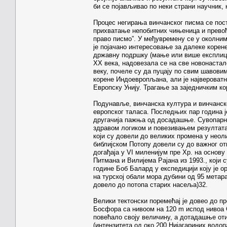
би се појављивао по неки страни научник, 
Процес негирања винчанског писма се пос
прихватање непобитних чињеница и превође
право писмо”. У међувремену се у околним
је појачано интересовање за далеке корене
државну подршку (мање или више експлици
XX века, надовезала се на све новонаста
веку, почеле су да пуцају по свим шавовим
корене Индоевропљана, али је највероватн
Европску Унију. Трагање за заједничким к
Подунавље, винчанска култура и винчанск
европског таласа. Последњих пар година ј
другачија пажња од досадашње. Сувопарно
здравом логиком и повезивањем резултат
који су довели до великих промена у неол
библијском Потопу довели су до важног о
догађаја у VI миленијум пре Хр. на основ
Питмана и Вилијема Рајана из 1993., који с
године Боб Балард у експедицији коју је о
на турској обали мора дубини од 95 метара
довело до потопа старих насеља)32.
Велики тектонски поремећај је довео до 
Босфора са нивоом на 120 m испод нивоа С
повећало своју величину, а дотадашње от
(интензитета од око 200 Нијагариних водо