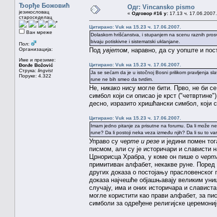
Ђорђе Божовић
Одг: Vincansko pismo
језикословац
«
Одговор #16 у:
17.13 ч. 17.06.2007.
староседелац
Цитирано: Vuk на 15.23 ч. 17.06.2007.
Ван мреже
Dolaskom hrišćanstva, i stupanjem na scenu raznih prosvet
bivaju potiskivne i sistematski uklanjane.
Пол:
Организација:
Под
увјетом
, наравно, да су уопште и пос
Име и презиме:
Цитирано: Vuk на 15.23 ч. 17.06.2007.
Đorđe Božović
Струка:
lingvist
Ja se sećam da je u istočnoj Bosni prilikom pravljenja slavs
Поруке: 4.322
rune ne bih smeo da tvrdim.
Не, никако нису могле бити. Прво, не би с
симбол који си описао је крст ("четвртине
десно, изразито хришћански симбол, који с
Цитирано: Vuk на 15.23 ч. 17.06.2007.
Imam jedno pitanje za prisutne na forumu. Da li može ne
rune? Da li postoji neka veza između njih? Da li su to v
Управо су
черте и резе
и једини помен тог
писмом, али су је историчари и слависти 
Црнорисца Храбра, у коме он пише о
черт
примитиван алфабет, некакве руне. Поред 
других доказа о постојању прасловенског п
доказа најчешће објашњавају великим уни
случају, има и оних историчара и слависта
могле користити као прави алфабет, за пи
симболи за одређене религијске церемоније