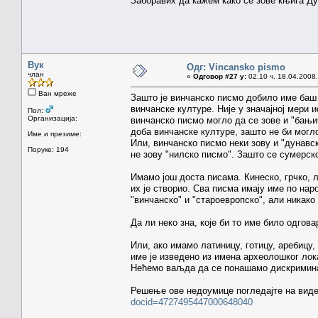
Заборавих да кажем како се зове књига Д
Вук
Одг: Vincansko pismo
члан
«
Одговор #27 у:
02.10 ч. 18.04.2008.
Ван мреже
Зашто је винчанско писмо добило име баш
винчанске културе. Није у значајној мери 
Пол:
Организација:
винчанско писмо могло да се зове и "бањи
доба винчанске културе, зашто не би могл
Име и презиме:
Или, винчанско писмо неки зову и "дунавск
Поруке: 194
не зову "нилско писмо". Зашто се сумерск
Имамо још доста писама. Кинеско, грчко, л
их је створио. Сва писма имају име по нар
"винчанско" и "староевропско", али никако 
Да ли неко зна, које би то име било одгова
Или, ако имамо латиницу, готицу, аребицу,
име је изведено из имена археолошког лок
Нећемо ваљда да се понашамо дискримин
Решење ове недоумице погледајте на виде
docid=4727495447000648040