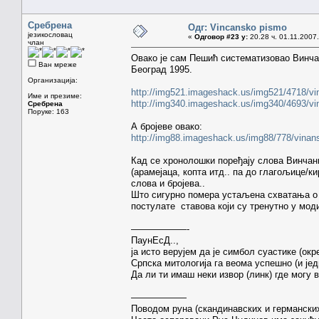
Сребрена
Одг: Vincansko pismo
језикословац
«
Одговор #23 у:
20.28 ч. 01.11.2007.
члан
Овако је сам Пешић систематизовао Винча
Ван мреже
Београд 1995.
Организација:
http://img521.imageshack.us/img521/4718/vi
Име и презиме:
http://img340.imageshack.us/img340/4693/vi
Сребрена
Поруке: 163
А бројеве овако:
http://img88.imageshack.us/img88/778/vinan
Кад се хронолошки поређају слова Винчан
(арамејаца, копта итд.. па до глагољице/к
слова и бројева..
Што сигурно помера устаљена схватања о 
постулате ставова који су тренутно у моди
——————-
ПаунЕсД..,
ја исто верујем да је симбол суастике (окре
Српска митологија га веома успешно (и јед
Да ли ти имаш неки извор (линк) где могу 
——————
Поводом руна (скандинавских и германских