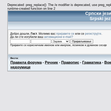
Deprecated: preg_replace(): The /e modifier is deprecated, use preg_re
runtime-created function on line 2
Српски јез
Srpski jez
Добро дошли,
Гост
. Молимо вас
пријавите се
или се
региструјте
.
Да ли сте изгубили ваш
активациони e-mail?
Пријавите се корисничким именом или имејлом, лозинком и дужином сесије
Вести
:
Правила форума
-
Речник
-
Правопис
-
Граматика
-
Вок
недоумице