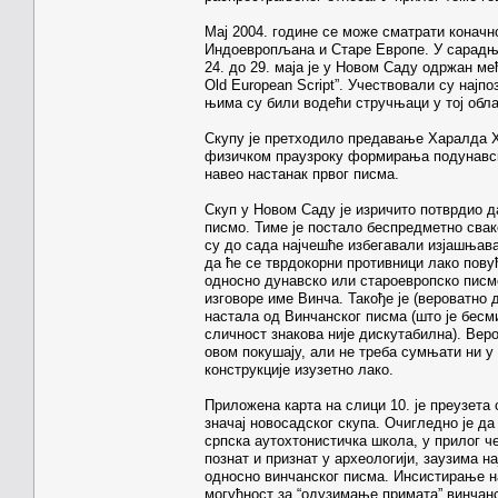
Мај 2004. године се може сматрати коначн
Индоевропљана и Старе Европе. У сарадњ
24. до 29. маја је у Новом Саду одржан ме
Old European Script”. Учествовали су најп
њима су били водећи стручњаци у тој обл
Скупу је претходило предавање Харалда Х
физичком праузроку формирања подунавске
навео настанак првог писма.
Скуп у Новом Саду је изричито потврдио д
писмо. Тиме је постало беспредметно свак
су до сада најчешће избегавали изјашњава
да ће се тврдокорни противници лако пову
односно дунавско или староевропско писм
изговоре име Винча. Такође је (вероватно
настала од Винчанског писма (што је бесм
сличност знакова није дискутабилна). Ве
овом покушају, али не треба сумњати ни у
конструкције изузетно лако.
Приложена карта на слици 10. је преузета с
значај новосадског скупа. Очигледно је д
српска аутохтонистичка школа, у прилог че
познат и признат у археологији, заузима н
односно винчанског писма. Инсистирање на
могућност за “одузимање примата” винчанс