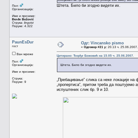
Штета. Било би згодно видети их.
Пол:
Организација:
Име и презиме:
Đorđe Božović
Струка:
lingvist
Поруке: 4.322
PaunEsDur
Одг: Vincansko pismo
гост
«
Одговор #21 у:
20.13 ч. 25.06.2007.
Ван мреже
Цитирано: Ђорђе Божовић на 15.05 ч. 25.06.2007.
Пол:
Организација:
Штета. Било би згодно видети их.
Име и презиме:
Струка:
„Пребацивање“ слика са неке локације на 
Поруке: 9
„пропертиса“, притом треба да поштујемо а
испуштених слик бр. 9 и 10.