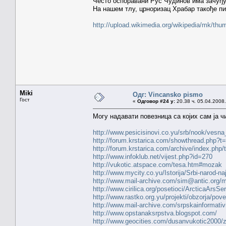
Често оспоравани Рус Чудинов има зачуђуј
На нашем тлу, црноризац Храбар такође пиш
http://upload.wikimedia.org/wikipedia/mk/t
Miki
Одг: Vincansko pismo
Гост
«
Одговор #24 у:
20.38 ч. 05.04.2008.
Могу надавати повезница са којих сам ја ч
http://www.pesicisinovi.co.yu/srb/nook/vesna
http://forum.krstarica.com/showthread.php?t
http://forum.krstarica.com/archive/index.php/
http://www.infoklub.net/vijest.php?id=270
http://vukotic.atspace.com/tesa.htm#mozak
http://www.mycity.co.yu/Istorija/Srbi-narod-naj
http://www.mail-archive.com/sim@antic.org/
http://www.cirilica.org/posetioci/ArcticaArsSe
http://www.rastko.org.yu/projekti/obzorja/po
http://www.mail-archive.com/srpskainform
http://www.opstanaksrpstva.blogspot.com/
http://www.geocities.com/dusanvukotic2000/