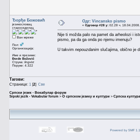
Ђорђе Божовић
Одг: Vincansko pismo
језикословац
«
Одговор #28 у:
02.28 ч. 18.04.2008.
староседелац
Nije ti možda palo na pamet da arheolozi i ist
Ван мреже
pismo, pa da ga onda po njemu imenuju?
Пол:
Организација:
U takvim
nepouzdanim
slučajima, obično je 
Име и презиме:
Đorđe Božović
Струка:
lingvist
Поруке: 4.322
Тагови:
Странице:
1
[
2
]
Све
Српски језик - Вокабулар форум
Srpski jezik - Vokabular forum
>
О српском језику и култури
>
Српска култура
Powered by SMF 1.