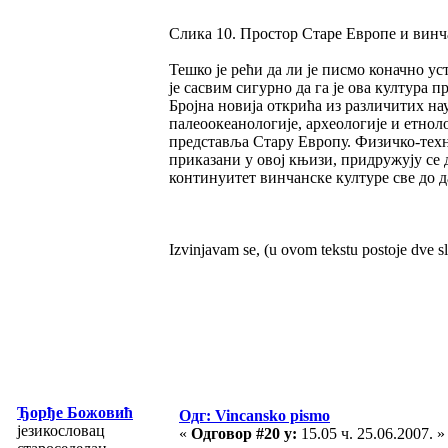
Слика 10. Простор Старе Европе и винч
Тешко је рећи да ли је писмо коначно у
је сасвим сигурно да га је ова култура 
Бројна новија открића из различитих н
палеоокеанологије, археологије и етнол
представља Стару Европу. Физичко-техн
приказани у овој књизи, придружују се 
континуитет винчанске културе све до 
Izvinjavam se, (u ovom tekstu postoje dve s
Ђорђе Божовић
Одг: Vincansko pismo
језикословац
«
Одговор #20 у:
15.05 ч. 25.06.2007. »