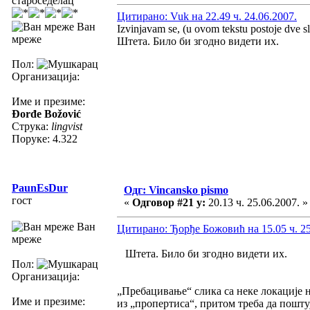
староседелац
Цитирано: Vuk на 22.49 ч. 24.06.2007.
Ван
Izvinjavam se, (u ovom tekstu postoje dve s
мреже
Штета. Било би згодно видети их.
Пол:
Организација:
Име и презиме:
Đorđe Božović
Струка:
lingvist
Поруке: 4.322
PaunEsDur
Одг: Vincansko pismo
гост
«
Одговор #21 у:
20.13 ч. 25.06.2007. »
Ван
Цитирано: Ђорђе Божовић на 15.05 ч. 25
мреже
Штета. Било би згодно видети их.
Пол:
Организација:
„Пребацивање“ слика са неке локације 
Име и презиме:
из „пропертиса“, притом треба да поштуј