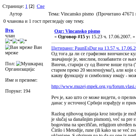
Странице:
1
[
2
]
Све
Аутор
Тема: Vincansko pismo (Прочитано 47671 
0 чланова и 1 гост прегледају ову тему.
Вук
Одг: Vincansko pismo
члан
«
Одговор #15 у:
15.23 ч. 17.06.2007. »
Ван
Цитирано: PaunEsDur на 13.57 ч. 17.06.2
мреже
Од тога да ли се графизми винчанске к
значајније је, мислим, позабавити се њ
Пол:
Винчи, старији су од Винче више пута (
Организација:
старим преко 20 миленијума!), али који
какву функцију и симболику имају - мож
Име и презиме:
http://www.muzej-mpek.org.yu/forum.vlasi
Поруке: 194
Реч је, као што се може видети, о пре
данас у источној Србији израђују и прим
Razlog njihovog trajanja kroz istoriju je mo
je slučaj sa današnjim pismom), već su pre s
bogovima na specifičan, religijom utvrđen na
Ćirilo i Metodije, rune (ili kako su se već z
uklanjane. S obzirom na to da su one iz preth