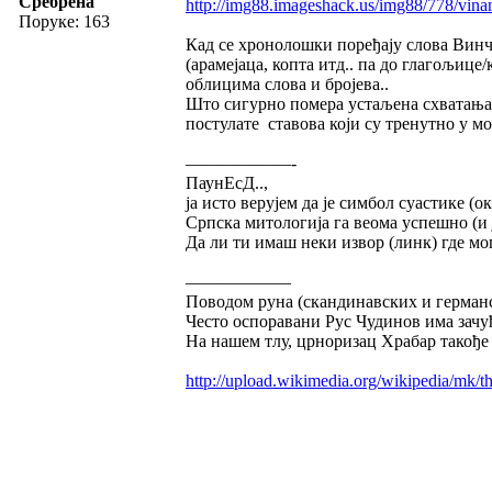
Сребрена
http://img88.imageshack.us/img88/778/vina
Поруке: 163
Кад се хронолошки поређају слова Вин
(арамејаца, копта итд.. па до глагољиц
облицима слова и бројева..
Што сигурно помера устаљена схватања 
постулате ставова који су тренутно у мо
——————-
ПаунЕсД..,
ја исто верујем да је симбол суастике (о
Српска митологија га веома успешно (и 
Да ли ти имаш неки извор (линк) где мо
——————
Поводом руна (скандинавских и германск
Често оспоравани Рус Чудинов има зачуђ
На нашем тлу, црноризац Храбар такође п
http://upload.wikimedia.org/wikipedia/m