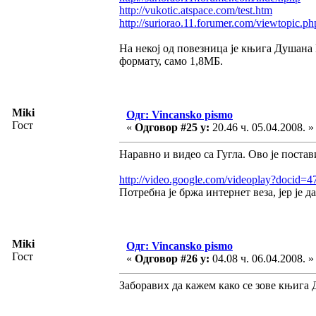
http://vukotic.atspace.com/test.htm
http://suriorao.11.forumer.com/viewtopic.p
На некој од повезница је књига Душана 
формату, само 1,8МБ.
Miki
Одг: Vincansko pismo
Гост
«
Одговор #25 у:
20.46 ч. 05.04.2008. »
Наравно и видео са Гугла. Ово је пост
http://video.google.com/videoplay?docid
Потребна је бржа интернет веза, јер је 
Miki
Одг: Vincansko pismo
Гост
«
Одговор #26 у:
04.08 ч. 06.04.2008. »
Заборавих да кажем како се зове књига 