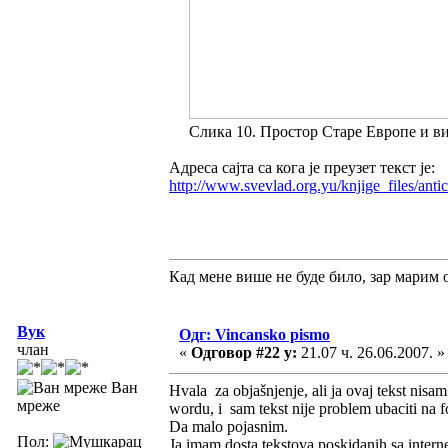
Слика 10. Простор Старе Европе и вин
Адреса сајта са кога је преузет текст је:
http://www.svevlad.org.yu/knjige_files/anti
Кад мене више не буде било, зар марим о
Вук
Одг: Vincansko pismo
члан
«
Одговор #22 у:
21.07 ч. 26.06.2007. »
Ван
Hvala za objašnjenje, ali ja ovaj tekst nis
мреже
wordu, i sam tekst nije problem ubaciti na 
Da malo pojasnim.
Пол:
Ja imam dosta tekstova poskidanih sa inter