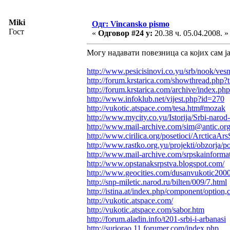
Miki
Одг: Vincansko pismo
Гост
«
Одговор #24 у:
20.38 ч. 05.04.2008. »
Могу надавати повезница са којих сам ја
http://www.pesicisinovi.co.yu/srb/nook/vesn
http://forum.krstarica.com/showthread.php
http://forum.krstarica.com/archive/index.ph
http://www.infoklub.net/vijest.php?id=270
http://vukotic.atspace.com/tesa.htm#mozak
http://www.mycity.co.yu/Istorija/Srbi-narod-
http://www.mail-archive.com/sim@antic.or
http://www.cirilica.org/posetioci/ArcticaAr
http://www.rastko.org.yu/projekti/obzorja/
http://www.mail-archive.com/srpskainfor
http://www.opstanaksrpstva.blogspot.com/
http://www.geocities.com/dusanvukotic2000
http://snp-miletic.narod.ru/bilten/009/7.html
http://istina.at/index.php/component/option
http://vukotic.atspace.com/
http://vukotic.atspace.com/sabor.htm
http://forum.aladin.info/t201-srbi-i-arbanasi
http://suriorao.11.forumer.com/index.php