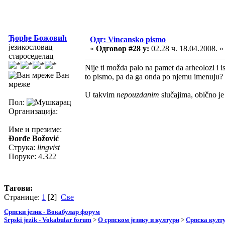
Ђорђе Божовић
Одг: Vincansko pismo
језикословац
«
Одговор #28 у:
02.28 ч. 18.04.2008. »
староседелац
Nije ti možda palo na pamet da arheolozi i i
Ван
to pismo, pa da ga onda po njemu imenuju?
мреже
U takvim
nepouzdanim
slučajima, obično je
Пол:
Организација:
Име и презиме:
Đorđe Božović
Струка:
lingvist
Поруке: 4.322
Тагови:
Странице:
1
[
2
]
Све
Српски језик - Вокабулар форум
Srpski jezik - Vokabular forum
>
О српском језику и култури
>
Српска култу