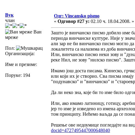
Вук
Одг: Vincansko pismo
члан
«
Одговор #27 у:
02.10 ч. 18.04.2008. »
Ван
Зашто је винчанско писмо добило име б
мреже
периода винчанске културе. Није у знач
али зар не би винчанско писмо могло да
Пол:
локалитета са налазима из доба винчанск
Организација:
Или, винчанско писмо неки зову и "дуна
реке Нил, не зову "нилско писмо". Зашт
Име и презиме:
Имамо још доста писама. Кинеско, грчко,
Поруке: 194
или који их је створио. Сва писма имају
"подунавско" и "винчанско" и "староевр
Да ли неко зна, које би то име било одго
Или, ако имамо латиницу, готицу, ареби
јер то име је изведено из имена археол
том принципу. Нећемо ваљда да се пон
Решење ове недоумице погледајте на ви
docid=4727495447000648040