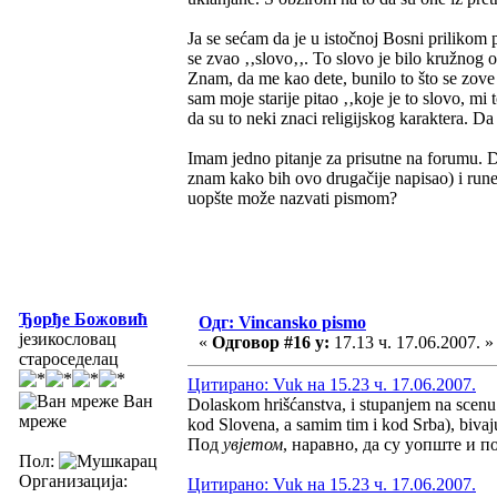
Ja se sećam da je u istočnoj Bosni prilikom p
se zvao ‚‚slovo‚‚. To slovo je bilo kružnog o
Znam, da me kao dete, bunilo to što se zove s
sam moje starije pitao ‚‚koje je to slovo, mi
da su to neki znaci religijskog karaktera. Da
Imam jedno pitanje za prisutne na forumu. D
znam kako bih ovo drugačije napisao) i rune?
uopšte može nazvati pismom?
Ђорђе Божовић
Одг: Vincansko pismo
језикословац
«
Одговор #16 у:
17.13 ч. 17.06.2007. »
староседелац
Цитирано: Vuk на 15.23 ч. 17.06.2007.
Ван
Dolaskom hrišćanstva, i stupanjem na scenu ra
мреже
kod Slovena, a samim tim i kod Srba), bivaju
Под
увјетом
, наравно, да су уопште и по
Пол:
Организација:
Цитирано: Vuk на 15.23 ч. 17.06.2007.