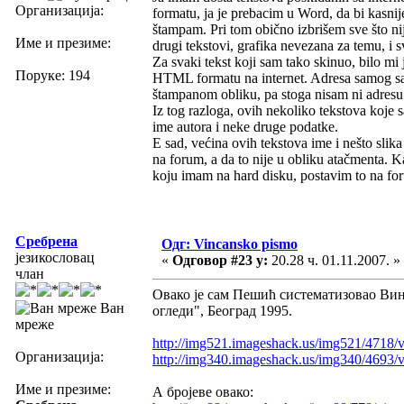
Организација:
formatu, ja je prebacim u Word, da bi kasn
štampam. Pri tom obično izbrišem sve što nije
Име и презиме:
drugi tekstovi, grafika nevezana za temu, i 
Za svaki tekst koji sam tako skinuo, bilo mi 
Поруке: 194
HTML formatu na internet. Adresa samog sajt
štampanom obliku, pa stoga nisam ni adresu 
Iz tog razloga, ovih nekoliko tekstova koje 
ime autora i neke druge podatke.
E sad, većina ovih tekstova ime i nešto slika
na forum, a da to nije u obliku atačmenta. 
koju imam na hard disku, postavim to na fo
Сребрена
Одг: Vincansko pismo
језикословац
«
Одговор #23 у:
20.28 ч. 01.11.2007. »
члан
Овако је сам Пешић систематизовао Ви
Ван
огледи", Београд 1995.
мреже
http://img521.imageshack.us/img521/4718/
Организација:
http://img340.imageshack.us/img340/4693/
Име и презиме:
А бројеве овако: