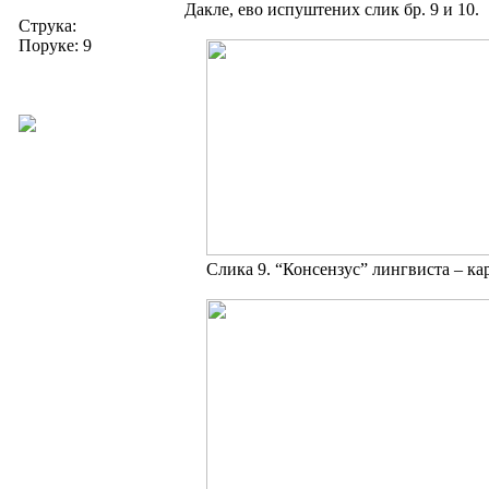
Дакле, ево испуштених слик бр. 9 и 10.
Струка:
Поруке: 9
Слика 9. “Консензус” лингвиста – ка