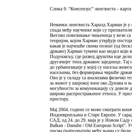
Слика 9. “Консензус” лингвиста – карт
Немачки лингвиста Харалд Харман је у
спада међу научнике који су прихватили
Његово повезивање чињеница у вези са
теоријом, којом Харман утврђује постоја
какав је најчешће свима познат (од бес
државе) Харман тумачи као модел који в
Подунављу, где развој друштва иде дел
другачијег типа државне заједнице. Тај 
до урбанизације у којој су насеља жив
насељима, без формирања чвршће државн
Ово је у складу са анализама физичко т
за живот у широкој зони око Дунава и ње
могућности за комуникацију су довеле
широко распрострањеног етноса. У прил
простору.
Мај 2004. године се може сматрати кон
Индоевропљана и Старе Европе. У сара
САД, од 24. до 29. маја је у Новом Саду
Balkan - Danube / Old European Script”.
писма (најпознатији међу њима су били