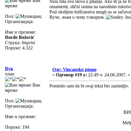
Ван
Nisu bila ova slova u pitanju. Ako ih ja ne b
мреже
ornamenti, slični onima na narodnim rukotvor
Pod okriljem hrišćanstva mogli su se sačuvat
Пол:
Вуче, знам о чему говорим.
Зна
Организација:
Име и презиме:
Đorđe Božović
Струка:
lingvist
Поруке: 4.322
Вук
Одг: Vincansko pismo
члан
«
Одговор #19 у:
22.49 ч. 24.06.2007. »
Ван
Pomislio sam da bi ovaj tekst bio zanimljiv.
мреже
Пол:
Организација:
ВИ
Име и презиме:
Међ
Поруке: 194