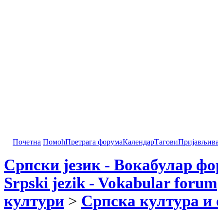
Почетна
Помоћ
Претрага форума
Календар
Тагови
Пријављив
Српски језик - Вокабулар ф
Srpski jezik - Vokabular forum
култури
>
Српска култура и 