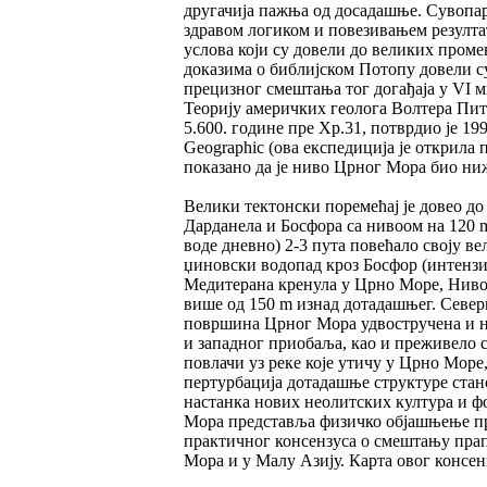
другачија пажња од досадашње. Сувопар
здравом логиком и повезивањем резулт
услова који су довели до великих проме
доказима о библијском Потопу довели с
прецизног смештања тог догађаја у VI 
Теорију америчких геолога Волтера Питма
5.600. године пре Хр.31, потврдио је 19
Geographic (ова експедиција је открила 
показано да је ниво Црног Мора био ниж
Велики тектонски поремећај је довео д
Дарданела и Босфора са нивоом на 120 
воде дневно) 2-3 пута повећало своју в
џиновски водопад кроз Босфор (интензит
Медитерана кренула у Црно Море, Ниво 
више од 150 m изнад дотадашњег. Северн
површина Црног Мора удвостручена и н
и западног приобаља, као и преживело с
повлачи уз реке које утичу у Црно Море
пертурбација дотадашње структуре стано
настанка нових неолитских култура и ф
Мора представља физичко објашњење про
практичног консензуса о смештању пра
Мора и у Малу Азију. Карта овог консенз