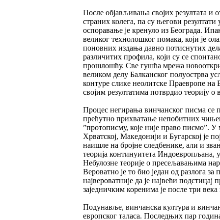
После објављивања својих резултата и 
страних колега, па су његови резултати
оспоравање је кренуло из Београда. Ипа
великог технолошког помака, који је о
поновних издања давно потиснутих дела
различитих профила, који су се спонт
прошлошћу. Све гушћа мрежа новооткри
великом делу Балканског полуострва усл
контуре слике неолитске Праевропе на Б
својим резултатима потврдио теорију о
Процес негирања винчанског писма се п
прећутно прихватање непобитних чињен
”протописму, које није право писмо”. 
Хрватској, Македонији и Бугарској је по
наишле на бројне следбенике, али и з
теорија континуитета Индоевропљана, уо
Небулозне теорије о пресељавањима нар
Вероватно је то био један од разлога за
највероватније да је највећи подстицај
заједничким коренима је после три века
Подунавље, винчанска култура и винчан
европског таласа. Последњих пар година