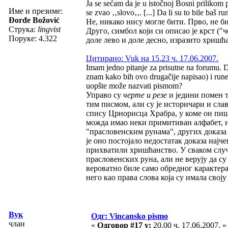
Ja se sećam da je u istočnoj Bosni prilikom p
Име и презиме:
se zvao ‚‚slovo‚‚. [...] Da li su to bile baš 
Đorđe Božović
Не, никако нису могле бити. Прво, не би
Струка:
lingvist
Друго, симбол који си описао је крст ("
Поруке: 4.322
доле лево и доле десно, изразито хришћа
Цитирано: Vuk на 15.23 ч. 17.06.2007.
Imam jedno pitanje za prisutne na forumu. D
znam kako bih ovo drugačije napisao) i rune?
uopšte može nazvati pismom?
Управо су
черте и резе
и једини помен т
тим писмом, али су је историчари и сла
спису Црнорисца Храбра, у коме он пи
можда имао неки примитиван алфабет, н
"прасловенским рунама", других доказа 
је оно постојало недостатак доказа нај
прихватили хришћанство. У сваком случа
прасловенских руна, али не верују да су
вероватно биле само обредног карактера
него као права слова која су имала своју
Вук
Одг: Vincansko pismo
члан
«
Одговор #17 у:
20.00 ч. 17.06.2007. »