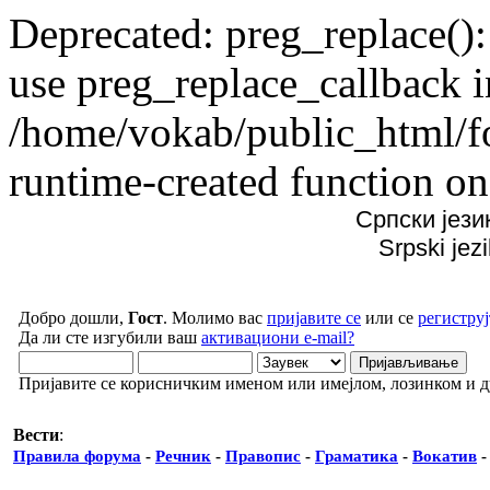
Deprecated: preg_replace():
use preg_replace_callback i
/home/vokab/public_html/f
runtime-created function on
Српски јези
Srpski jez
Добро дошли,
Гост
. Молимо вас
пријавите се
или се
региструј
Да ли сте изгубили ваш
активациони e-mail?
Пријавите се корисничким именом или имејлом, лозинком и 
Вести
:
Правила форума
-
Речник
-
Правопис
-
Граматика
-
Вокатив