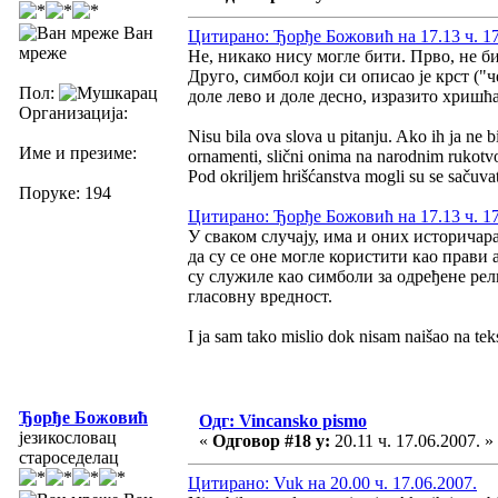
Ван
Цитирано: Ђорђе Божовић на 17.13 ч. 17
мреже
Не, никако нису могле бити. Прво, не би
Друго, симбол који си описао је крст ("
Пол:
доле лево и доле десно, изразито хришћа
Организација:
Nisu bila ova slova u pitanju. Ako ih ja ne b
Име и презиме:
ornamenti, slični onima na narodnim rukotvor
Pod okriljem hrišćanstva mogli su se sačuvat
Поруке: 194
Цитирано: Ђорђе Божовић на 17.13 ч. 17
У сваком случају, има и оних историчар
да су се оне могле користити као прави 
су служиле као симболи за одређене рели
гласовну вредност.
I ja sam tako mislio dok nisam naišao na t
Ђорђе Божовић
Одг: Vincansko pismo
језикословац
«
Одговор #18 у:
20.11 ч. 17.06.2007. »
староседелац
Цитирано: Vuk на 20.00 ч. 17.06.2007.