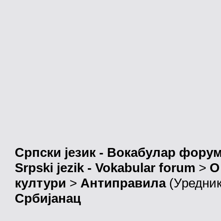
Српски језик - Вокабулар фору
Srpski jezik - Vokabular forum
>
О
култури
>
Антиправила
(Уредни
Србијанац