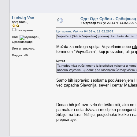
Ludwig Van
Одг: Одг: Србин - Србијанац
посетилац
«
Одговор #89 у:
23.44 ч. 14.02.2007.
Ван мреже
Цитирано: Vuk на 04.56 ч. 12.02.2007.
Vojvođani (Srbi iz Vojvodine) preteruju kad kažu da nisu S
Пол:
Организација:
Možda za nekoga spolja. Vojvođanin sebe
ni
Име и презиме:
terminom "Vojvođanin", koji je uveden, ali je
Поруке: 46
Цитат
Ta nedoumica vuče korene iz istorijskog vakuma u kome s
naselilo Vojvodinu (Seobe pod Arsenijem Černojevićem, 
Samo bih ispravio: seobama pod Arsenijem III
već zapadna Slavonija, sever i centar Mađars
. . .
Dodao bih još ovo: vrlo će teško biti, ako ne 
pa makar i cela država i medijska propaganda 
Srbije, na Eru i Nišliju, podjednako koliko i n
prepoznaje.