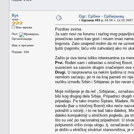
Вук
Одг: Србин - Србијанац
члан
«
Одговор #83 у:
04.56 ч. 12.02.2007.
Ван мреже
Pozdrav svima.
Ja sam novi na forumu i razlog mog pojavljiv
Пол:
posećivao samo kao gost i nisam imao nameru 
Организација:
lingvista. Zato unapred molim da mi ne uzmet
Име и презиме:
ljutiti (naprotiv, biću vrlo zahvalan) ako mi uk
Поруке: 194
Zašto je ova tema toliko interesantna za men
Prvi.
Rođen sam i odrastao u istočnoj Bosni, g
susrećem sa sasvim drugim značenjem ove r
Drugi.
U raspravama sa nekim ljudima iz mog 
nemilom sećanju, jer ni na kraj pameti mi ni
razliku između Srbin i Srbijanac je bio ravan o
Moje mišljenje je da reč ‚‚Srbijanac‚‚ oznašava
bilo kog drugog dela Srbije. Pripadnici drugi
pripadaju. Pa tako imamo Šiptare, Mađare, Rumu
narodu (bar u istočnoj Bosni) niko neće nazv
potražiti u istoriji, i to ne baš tako dalekoj. 
daleko kompaktniji u etničkom pogledu, pa sto
što su već po nacionalnoj pripadnosti. U stvari
potpunosti vršio svoju ulogu, tj. označavao čo
je došlo u etničkoj strukturi stanovništva, je 