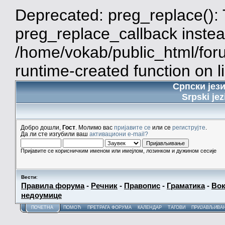
Deprecated: preg_replace(): 
preg_replace_callback instea
/home/vokab/public_html/for
runtime-created function on l
Српски јез
Srpski jez
Добро дошли,
Гост
. Молимо вас
пријавите се
или се
региструјте
.
Да ли сте изгубили ваш
активациони e-mail?
Пријавите се корисничким именом или имејлом, лозинком и дужином сесије
Вести
:
Правила форума
-
Речник
-
Правопис
-
Граматика
-
Вок
недоумице
ПОЧЕТНА
ПОМОЋ
ПРЕТРАГА ФОРУМА
КАЛЕНДАР
ТАГОВИ
ПРИЈАВЉИВА