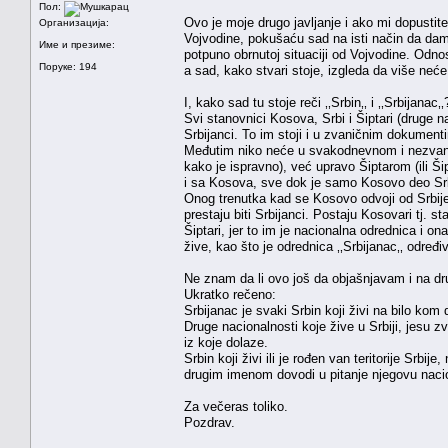
Пол:
Ovo je moje drugo javljanje i ako mi dopustit
Организација:
Vojvodine, pokušaću sad na isti način da dam 
Име и презиме:
potpuno obrnutoj situaciji od Vojvodine. Odnos
Поруке: 194
a sad, kako stvari stoje, izgleda da više neće 
I, kako sad tu stoje reči ‚‚Srbin‚‚ i ‚‚Srbijanac‚‚
Svi stanovnici Kosova, Srbi i Šiptari (druge n
Srbijanci. To im stoji i u zvaničnim dokumenti
Međutim niko neće u svakodnevnom i nezvani
kako je ispravno), već upravo Šiptarom (ili Ši
i sa Kosova, sve dok je samo Kosovo deo Srb
Onog trenutka kad se Kosovo odvoji od Srbije,
prestaju biti Srbijanci. Postaju Kosovari tj. s
Šiptari, jer to im je nacionalna odrednica i
žive, kao što je odrednica ‚‚Srbijanac‚‚ određi
Ne znam da li ovo još da objašnjavam i na dr
Ukratko rečeno:
Srbijanac je svaki Srbin koji živi na bilo kom de
Druge nacionalnosti koje žive u Srbiji, jesu zv
iz koje dolaze.
Srbin koji živi ili je rođen van teritorije Srb
drugim imenom dovodi u pitanje njegovu naci
Za večeras toliko.
Pozdrav.