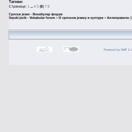
Тагови:
Странице:
1
...
4
5
[
6
]
7
8
Српски језик - Вокабулар форум
Srpski jezik - Vokabular forum
>
О српском језику и култури
>
Антиправила
(
Powered by SMF 1.