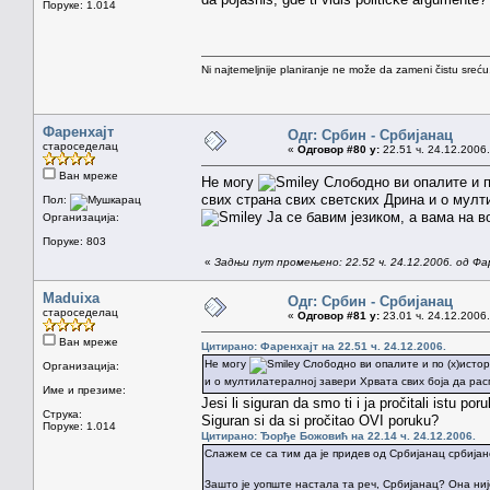
Поруке: 1.014
Ni najtemeljnije planiranje ne može da zameni čistu sreć
Фаренхајт
Одг: Србин - Србијанац
староседелац
«
Одговор #80 у:
22.51 ч. 24.12.2006.
Ван мреже
Не могу
Слободно ви опалите и п
свих страна свих светских Дрина и о мулт
Пол:
Ја се бавим језиком, а вама на 
Организација:
Поруке: 803
«
Задњи пут промењено: 22.52 ч. 24.12.2006. од Фа
Maduixa
Одг: Србин - Србијанац
староседелац
«
Одговор #81 у:
23.01 ч. 24.12.2006.
Ван мреже
Цитирано: Фаренхајт на 22.51 ч. 24.12.2006.
Не могу
Слободно ви опалите и по (х)истор
Организација:
и о мултилатералној завери Хрвата свих боја да рас
Име и презиме:
Jesi li siguran da smo ti i ja pročitali istu p
Струка:
Siguran si da si pročitao OVI poruku?
Поруке: 1.014
Цитирано: Ђорђе Божовић на 22.14 ч. 24.12.2006.
Слажем се са тим да је придев од Србијанац србијанс
Зашто је уопште настала та реч, Србијанац? Она ниј