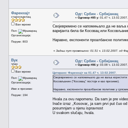
Фаренхајт
Одг: Србин - Србијанац
староседелац
«
Одговор #85 у:
01.47 ч. 13.02.2007.
Ван мреже
Својевремено се напомињало да не ваља ко
варијанта била би Косовац или Косовљанин 
Пол:
Организација:
Наравно, експоненти проалбанске политике
Поруке: 803
«
Задњи пут промењено: 01.51 ч. 13.02.2007. од Фа
Вук
Одг: Србин - Србијанац
члан
«
Одговор #86 у:
03.08 ч. 13.02.2007.
Ван мреже
Цитирано: Фаренхајт на 01.47 ч. 13.02.2007.
Својевремено се напомињало да не ваља користити о
Пол:
Косовљанин ("Косовац" постоји и као презиме).
Организација:
Име и презиме:
Наравно, експоненти проалбанске политике у српским
Поруке: 194
Hvala za ovu napomenu. Da sam je pre video 
Inače izraz ‚‚Kosovar‚‚ ja sam prvi put čuo o
posumnjam u njenu ispravnost
U svakom slučaju, hvala.