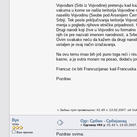
Vojvođani (Srbi iz Vojvodine) preteruju kad ka
vakuma u kome se našla teritorija Vojvodine 
naselilo Vojvodinu (Seobe pod Arsenijem Černo
Srbiji. Tek posle priključivanja teritorije Vojv
menja u pogledu njihove etničke pripadnosti. Oni 
Drugi narodi koji žive u Vojvodini su formalno 
njih će pre nazvati imenom narodnosti, a Srbe 
Ovim svakako neću da kažem da drugi narodi n
ustaljen je ovaj način izražavanja.
Na ovu temu imao bih još puno toga reći i nis
kasno, a ja sutra moram na posao, dodaću j
Francuz će biti Francuzijanac kad Francuska 
Pozdrav.
«
Задњи пут промењено: 01.45 ч. 13.02.2007. од Vu
Вук
Одг: Србин - Србијанац
члан
«
Одговор #84 у:
01.43 ч. 13.02.2007.
Ван мреже
Pozdrav svima.