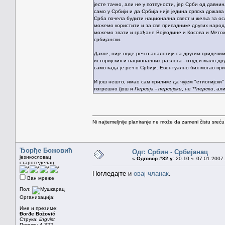
јесте тачно, али не у потпуности, јер Срби од давни
само у Србији и да Србија није једина српска држава
Срба почела будити национална свест и жеља за осл
можемо користити и за све припаднике других народа
можемо звати и грађане Војводине и Косова и Метох
србијански.
Дакле, није овде реч о аналогији са другим придеви
историјских и националних разлога - отуд и мало дру
само када је реч о Србији. Евентуално бих могао при
И још нешто, имао сам прилике да чујем "етиопијски"
погрешно (још и
Персија
-
персијски
, не
**перски
, ал
Ni najtemeljnije planiranje ne može da zameni čistu sreć
Ђорђе Божовић
Одг: Србин - Србијанац
језикословац
«
Одговор #82 у:
20.10 ч. 07.01.2007.
староседелац
Погледајте и
овај чланак
.
Ван мреже
Пол:
Организација:
Име и презиме:
Đorđe Božović
Струка:
lingvist
Поруке: 4.322