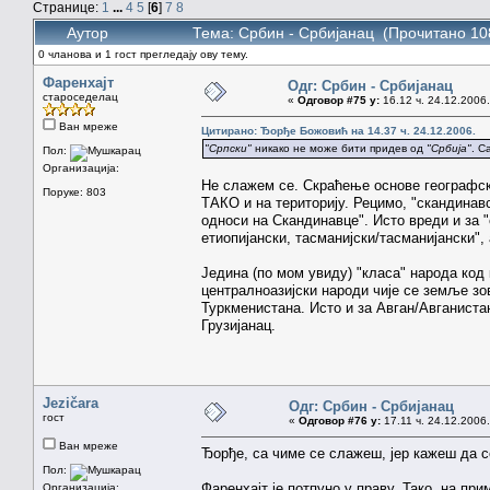
Странице:
1
...
4
5
[
6
]
7
8
Аутор
Тема: Србин - Србијанац (Прочитано 10
0 чланова и 1 гост прегледају ову тему.
Фаренхајт
Одг: Србин - Србијанац
староседелац
«
Одговор #75 у:
16.12 ч. 24.12.2006.
Ван мреже
Цитирано: Ђорђе Божовић на 14.37 ч. 24.12.2006.
"Српски"
никако не може бити придев од
"Србија"
. С
Пол:
Организација:
Не слажем се. Скраћење основе географск
Поруке: 803
ТАКО и на територију. Рецимо, "скандинавск
односи на Скандинавце". Исто вреди и за "
етиопијански, тасманијски/тасманијански"
Једина (по мом увиду) "класа" народа код 
централноазијски народи чије се земље зо
Туркменистана. Исто и за Авган/Авганистан
Грузијанац.
Jezičara
Одг: Србин - Србијанац
гост
«
Одговор #76 у:
17.11 ч. 24.12.2006.
Ван мреже
Ђорђе, са чиме се слажеш, јер кажеш да с
Пол:
Фаренхајт је потпуно у праву. Тако, на при
Организација: