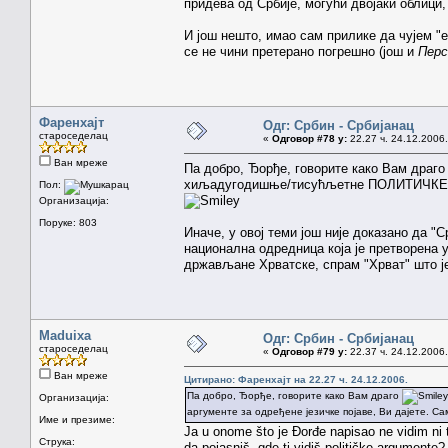
придева од Србије, могући двојаки облици,
И још нешто, имао сам прилике да чујем "е
се не чини претерано погрешно (још и
Перс
Фаренхајт
Одг: Србин - Србијанац
староседелац
«
Одговор #78 у:
22.27 ч. 24.12.2006.
Ван мреже
Па добро, Ђорђе, говорите како Вам драг
хиљадугодишње/тисућљетне ПОЛИТИЧКЕ аргу
Пол:
Организација:
Поруке: 803
Иначе, у овој теми још није доказано да "
национална одредница која је претворена 
држављане Хрватске, спрам "Хрват" што ј
Maduixa
Одг: Србин - Србијанац
староседелац
«
Одговор #79 у:
22.37 ч. 24.12.2006.
Ван мреже
Цитирано: Фаренхајт на 22.27 ч. 24.12.2006.
Па добро, Ђорђе, говорите како Вам драго
Организација:
аргументе за одређене језичке појаве, Ви дајете. С
Име и презиме:
Ja u onome što je Đorđe napisao ne vidim ni
Струка:
da pojasniš, gde ti vidiš političke argumente?