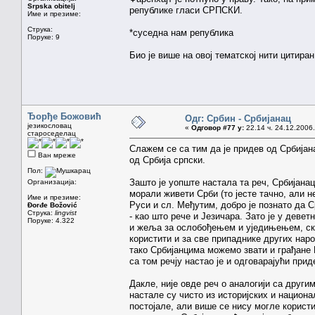
Srpska obitelj
републике гласи СРПСКИ.
Име и презиме:
Струка:
*суседна нам република
Поруке: 9
Био је више на овој тематској нити цитир
Ђорђе Божовић
Одг: Србин - Србијанац
језикословац
«
Одговор #77 у:
22.14 ч. 24.12.2006.
староседелац
Слажем се са тим да је придев од Србијана
Ван мреже
од Србија српски.
Пол:
Зашто је уопште настала та реч, Србијанац
Организација:
морали живети Срби (то јесте тачно, али н
Име и презиме:
Руси и сл. Међутим, добро је познато да С
Đorđe Božović
Струка:
lingvist
- као што рече и Језичара. Зато је у деве
Поруке: 4.322
и жеља за ослобођењем и уједињењем, сков
користити и за све припаднике других наро
тако Србијанцима можемо звати и грађане 
са том речју настао је и одговарајући прид
Дакле, није овде реч о аналогији са друг
настале су чисто из историјских и национа
постојале, али више се нису могле користи