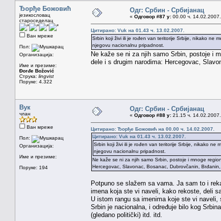
Ђорђе Божовић
Одг: Србин - Србијанац
језикословац
«
Одговор #87 у:
00.00 ч. 14.02.2007.
староседелац
Цитирано: Vuk на 01.43 ч. 13.02.2007.
Ван мреже
Srbin koji živi ili je rođen van teritorije Srbije, nikako 
njegovu nacionalnu pripadnost.
Пол:
Ne kaže se ni za njih samo Srbin, postoje i m
Организација:
dele i s drugim narodima: Hercegovac, Slavon
Име и презиме:
Đorđe Božović
Струка:
lingvist
Поруке: 4.322
Вук
Одг: Србин - Србијанац
члан
«
Одговор #88 у:
21.15 ч. 14.02.2007.
Ван мреже
Цитирано: Ђорђе Божовић на 00.00 ч. 14.02.2007.
Цитирано: Vuk на 01.43 ч. 13.02.2007.
Пол:
Srbin koji živi ili je rođen van teritorije Srbije, nikako
Организација:
njegovu nacionalnu pripadnost.
Име и презиме:
Ne kaže se ni za njih samo Srbin, postoje i mnoge region
Hercegovac, Slavonac, Bosanac, Dubrovčanin, Brđanin, Li
Поруке: 194
Potpuno se slažem sa vama. Ja sam to i rekao
imena koja ste vi naveli, kako rekoste, deli 
U istom rangu sa imenima koje ste vi naveli, s
Srbin je nacionalna, i određuje bilo kog Srbina,
(gledano politički) itd. itd.