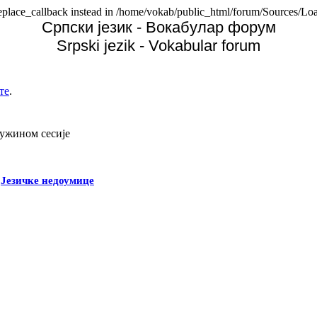
replace_callback instead in /home/vokab/public_html/forum/Sources/Loa
Српски језик - Вокабулар форум
Srpski jezik - Vokabular forum
те
.
дужином сесије
-
Језичке недоумице