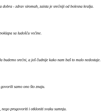
dobra - zdrav siromah, zaista je srećniji od bolesna kralja.
 poklapa sa ludošću većine.
da budemo srećni, a još čudnije kako nam baš to malo nedostaje.
i govorili samo ono što znaju.
, nego progovoriti i otkloniti svaku sumnju.