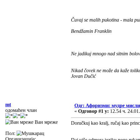
Čuvaj se malih pukotina - mala puk
Bendžamin Franklin
Ne jadikuj mnogo nad sitnim bolovi
Nikad čovek ne može da kaže toliko
Jovan Dučić
mt
Одг: Афоризми: мудре мисли, 
одомаћен члан
«
Одговор #1 у:
12.54 ч. 24.01
Ван мреже
Doručkuj kao kralj, ručaj kao princ
Пол:
Организација:
Daj više odmora jeziku nego ruka