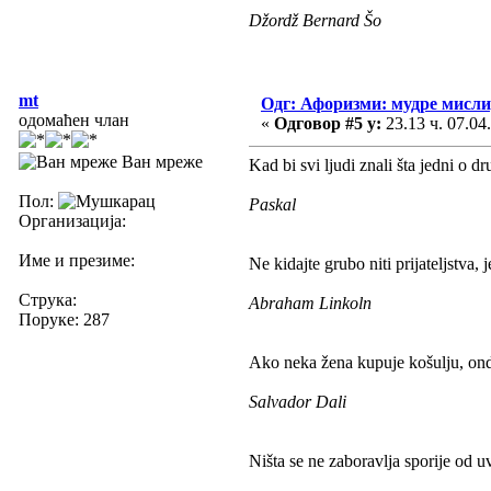
Džordž Bernard Šo
mt
Одг: Афоризми: мудре мисли, 
одомаћен члан
«
Одговор #5 у:
23.13 ч. 07.04
Ван мреже
Kad bi svi ljudi znali šta jedni o dr
Пол:
Paskal
Организација:
Име и презиме:
Ne kidajte grubo niti prijateljstva, 
Струка:
Abraham Linkoln
Поруке: 287
Ako neka žena kupuje košulju, onda
Salvador Dali
Ništa se ne zaboravlja sporije od u