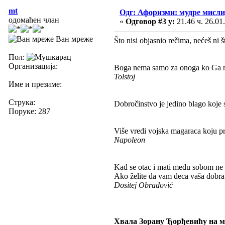
mt
Одг: Афоризми: мудре мисли, 
одомаћен члан
«
Одговор #3 у:
21.46 ч. 26.01
Ван мреже
Što nisi objasnio rečima, nećeš ni 
Пол:
Организација:
Boga nema samo za onoga ko Ga ne tr
Tolstoj
Име и презиме:
Струка:
Dobročinstvo je jedino blago koje
Поруке: 287
Više vredi vojska magaraca koju p
Napoleon
Kad se otac i mati među sobom ne lj
Ako želite da vam deca vaša dobra 
Dositej Obradović
Хвала Зорану Ђорђевићу на му