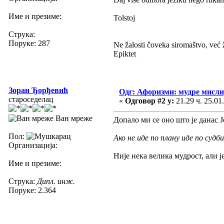
Име и презиме:
Tolstoj
Струка:
Поруке: 287
Ne žalosti čoveka siromaštvo, već ž
Epiktet
Зоран Ђорђевић
Одг: Афоризми: мудре мисли, 
староседелац
«
Одговор #2 у:
21.29 ч. 25.01
Ван мреже
Допало ми се оно што је данас
Пол:
Ако не иде по плану иде по судби
Организација:
Није нека велика мудрост, али 
Име и презиме:
Струка:
Дипл. инж.
Поруке: 2.364