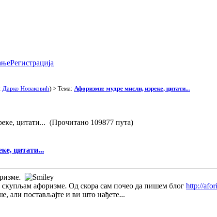
ање
Регистрација
:
Дарко Новаковић
) > Тема:
Афоризми: мудре мисли, изреке, цитати...
еке, цитати... (Прочитано 109877 пута)
ке, цитати...
оризме.
 да скупљам афоризме. Од скора сам почео да пишем блог
http://afo
е, али постављајте и ви што нађете...