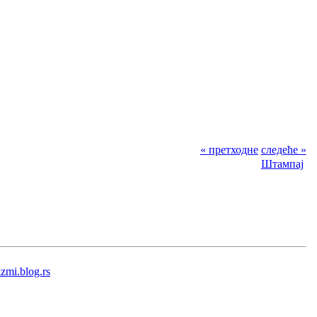
« претходне
следеће »
Штампај
rizmi.blog.rs