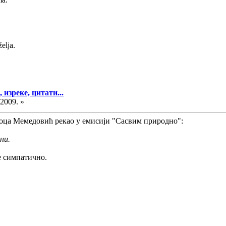
elja.
изреке, цитати...
.2009. »
 Јоца Мемедовић рекао у емисији "Сасвим природно":
ни.
је симпатично.