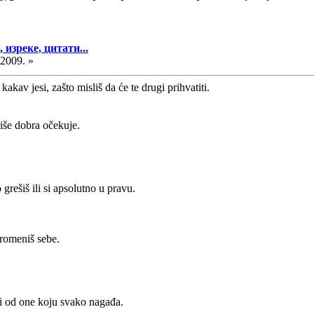
изреке, цитати...
.2009. »
kav jesi, zašto misliš da će te drugi prihvatiti.
iše dobra očekuje.
 grešiš ili si apsolutno u pravu.
romeniš sebe.
ti od one koju svako nagađa.