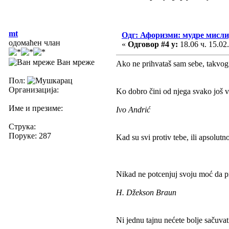
mt
Одг: Афоризми: мудре мисли, 
одомаћен члан
«
Одговор #4 у:
18.06 ч. 15.02
Ван мреже
Ako ne prihvataš sam sebe, takvog ka
Пол:
Организација:
Ko dobro čini od njega svako još v
Име и презиме:
Ivo Andrić
Струка:
Поруке: 287
Kad su svi protiv tebe, ili apsolutno
Nikad ne potcenjuj svoju moć da p
H. Džekson Braun
Ni jednu tajnu nećete bolje sačuva