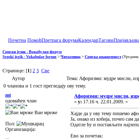
Почетна
Помоћ
Претрага форума
Календар
Тагови
Пријављив
Српски језик - Вокабулар форум
Srpski jezik - Vokabular forum
>
Читаоница
>
Српска књижевност
(Уредник
Странице: [
1
]
2
3
Све
Аутор
Тема: Афоризми: мудре мисли, изр
0 чланова и 1 гост прегледају ову тему.
mt
Афоризми: мудре мисли, изре
одомаћен члан
«
у:
17.16 ч. 22.01.2009. »
Ван мреже
Хајде да у ову тему пишемо аф
Ја, онако из хобија, почео сам
Пол:
Одатле ћу и постављати најлепш
Организација:
Ево за почетак: