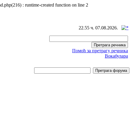
d.php(216) : runtime-created function on line 2
22.55 ч. 07.08.2026.
Помоћ за претрагу речника
Вокабулара