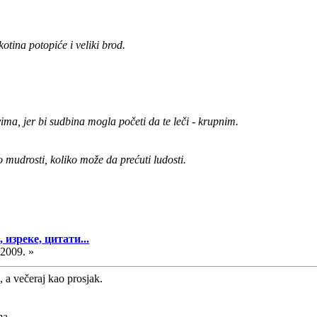
otina potopiće i veliki brod.
ma, jer bi sudbina mogla početi da te leči - krupnim.
 mudrosti, koliko može da prećuti ludosti.
изреке, цитати...
.2009. »
, a večeraj kao prosjak.
ma.