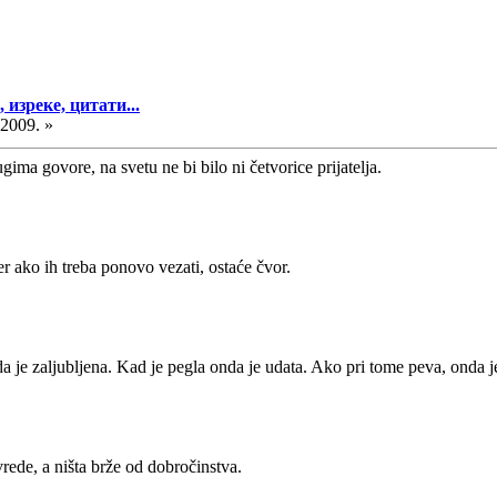
изреке, цитати...
.2009. »
ugima govore, na svetu ne bi bilo ni četvorice prijatelja.
jer ako ih treba ponovo vezati, ostaće čvor.
 je zaljubljena. Kad je pegla onda je udata. Ako pri tome peva, onda je
vrede, a ništa brže od dobročinstva.