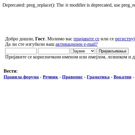
Deprecated: preg_replace(): The /e modifier is deprecated, use preg_
Добро дошли,
Гост
. Молимо вас
пријавите се
или се
региструј
Да ли сте изгубили ваш
активациони e-mail?
Пријавите се корисничким именом или имејлом, лозинком и 
Вести
:
Правила форума
-
Речник
-
Правопис
-
Граматика
-
Вокатив