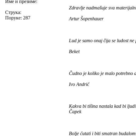
Име и презиме:
Zdravlje nadmašuje sva materijalna 
Струка:
Поруке: 287
Artur Šopenhauer
Lud je samo onaj čija se ludost ne
Beket
Čudno je koliko je malo potrebno 
Ivo Andrić
Kakva bi tišina nastala kad bi ljud
Čapek
Bolje ćutati i biti smatran budalom