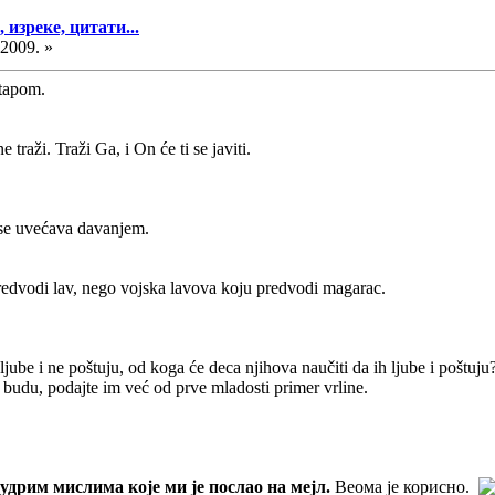
изреке, цитати...
.2009. »
štapom.
aži. Traži Ga, i On će ti se javiti.
 se uvećava davanjem.
redvodi lav, nego vojska lavova koju predvodi magarac.
ube i ne poštuju, od koga će deca njihova naučiti da ih ljube i poštuju
budu, podajte im već od prve mladosti primer vrline.
дрим мислима које ми је послао на мејл.
Веома је корисно.