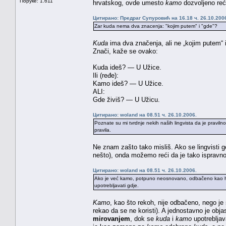
Поруке: 1.611
hrvatskog, ovde umesto
kamo
dozvoljeno reć
Цитирано: Предраг Супуровић на 16.18 ч. 26.10.200
Zar kuda nema dva znacenja: "kojim putem" i "gde"?
Kuda
ima dva značenja, ali ne „kojim putem“ i
Znači, kaže se ovako:
Kuda ideš? — U Užice.
Ili (ređe):
Kamo ideš? — U Užice.
ALI:
Gde živiš? — U Užicu.
Цитирано: woland на 08.51 ч. 26.10.2006.
Poznate su mi tvrdnje nekih naših lingvista da je praviln
pravila.
Ne znam zašto tako misliš. Ako se lingvisti g
nešto), onda možemo reći da je tako ispravno
Цитирано: woland на 08.51 ч. 26.10.2006.
Ako je već kamo, potpuno neosnovano, odbačeno kao hrva
upotrebljavati gdje.
Kamo
, kao što rekoh, nije odbačeno, nego 
rekao da se ne koristi). A jednostavno je obja
mirovanjem
, dok se
kuda
i
kamo
upotreblja