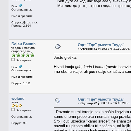
Већ дуго се код нас чује
где
у значању
к
Мислим да је то, строго гледано, грешка
Пол:
Организација:
Име и презиме:
Струка:
Дипл. инж.
Поруке: 2.364
Бојан Башић
Одг: ''Где'' уместо ''куда''
уредник форума
«
Одговор #1 у:
10.52 ч. 21.10.2006.
староседелац
Jeste greška.
Ван мреже
Hrvati imaju
gde
,
kuda
i
kamo
(mesto boravka,
Пол:
Организација:
ima obe funkcije, ali
gde
i dalje označava sa
Име и презиме:
Поруке: 1.611
woland
Одг: ''Где'' уместо ''куда''
члан
«
Одговор #2 у:
08.51 ч. 26.10.2006.
Ван мреже
Poznate su mi tvrdnje nekih naših lingvista da
samo u formi preporuke i nema snagu pravila
Организација:
Srbiji čuti uzrečica "kamo sreće") ne znam zaš
Поруке: 93
navodi u upitnom obliku tri značenja, od koji
rječniku, tako većina ljudi govori i zaista je 