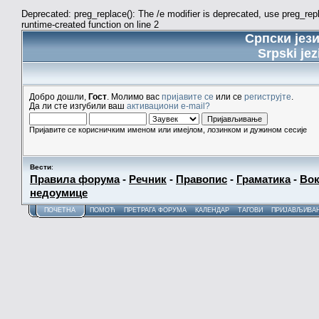
Deprecated: preg_replace(): The /e modifier is deprecated, use preg_re
runtime-created function on line 2
Српски јез
Srpski jez
Добро дошли,
Гост
. Молимо вас
пријавите се
или се
региструјте
.
Да ли сте изгубили ваш
активациони e-mail?
Пријавите се корисничким именом или имејлом, лозинком и дужином сесије
Вести
:
Правила форума
-
Речник
-
Правопис
-
Граматика
-
Вок
недоумице
ПОЧЕТНА
ПОМОЋ
ПРЕТРАГА ФОРУМА
КАЛЕНДАР
ТАГОВИ
ПРИЈАВЉИВА