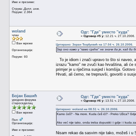
Име и презиме:
Струка:
Дипл. инж.
Поруке: 2.364
woland
Одг: ''Где'' уместо ''куда''
члан
«
Одговор #5 у:
12.21 ч. 27.10.2006.
Ван мреже
Цитирано: Зоран Ђорђевић на 17.04 ч. 26.10.2006.
Зар оно
камо
у ''камо среће'' не значи
да је
,
кад би б
Организација:
Поруке: 93
To je idiom i znači upravo to što si naveo,
izrazu "kamo" ne zvuči kao hrvaština, ali će se
primjer je u riječima susjed i komšija. Goto
Hrvati, ali ćemo, ne trepnuvši, govoriti o su
Бојан Башић
Одг: ''Где'' уместо ''куда''
уредник форума
«
Одговор #6 у:
13.51 ч. 27.10.2006.
староседелац
Цитирано: woland на 08.51 ч. 26.10.2006.
Ван мреже
Kamo ćeš? - Na more. Kuda ćeš ići? - Preko Užica? Gdje 
Пол:
Ako već nije tako, onda treba dopustiti i i gdje i i kuda z
Организација:
Име и презиме:
Nisam rekao da sasvim nije tako, možeš i u Sr