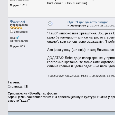
budućnosti] ukinuti razliku).
Поруке: 1.611
Фаренхајт
Одг: ''Где'' уместо ''куда''
староседелац
«
Одговор #10 у:
01.04 ч. 28.12.2006.
Ван мреже
"Камо" изворно није хрваштина. Још је за В
камо (је намерио) - али се напросто с вре
Пол:
Организација:
онамо", који се још јасно одржавају: "Про
Поруке: 803
Ако је за утеху (а и није), и код Енглеза с
ДОДАТАК: Биће да је извор грешке у прило
глаголима кретања, те може бити одговор и
слична грешка и "доћи овде" - не него "доћ
«
Задњи пут промењено: 01.59 ч. 28.12.2006. од Фа
Тагови:
Странице: [
1
]
Српски језик - Вокабулар форум
Srpski jezik - Vokabular forum
>
О српском језику и култури
>
Стил у ср
уместо ''куда''