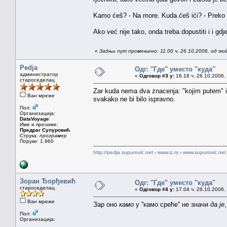
Kamo ćeš? - Na more. Kuda ćeš ići? - Preko U
Ako već nije tako, onda treba dopustiti i i gdj
«
Задњи пут промењено: 11.00 ч. 26.10.2006. од wo
Pedja
Одг: ''Где'' уместо ''куда''
администратор
«
Одговор #3 у:
16.18 ч. 26.10.2006.
староседелац
Zar kuda nema dva znacenja: "kojim putem" i 
Ван мреже
svakako ne bi bilo ispravno.
Пол:
Организација:
DataVoyage
Име и презиме:
Предраг Супуровић
Струка:
програмер
Поруке: 1.960
http://pedja.supurovic.net
-
www.iz.rs
-
www.supurovic.net
Зоран Ђорђевић
Одг: ''Где'' уместо ''куда''
староседелац
«
Одговор #4 у:
17.04 ч. 26.10.2006.
Ван мреже
Зар оно
камо
у ''камо среће'' не значи
да је
Пол:
Организација: