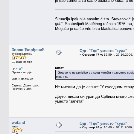
je kao zamena za
kamo
odabrano
kuda
, a n
Situacija ipak nije sasvim čista. Stevanović j
gde
“. Sastavljači Matičinog rečnika 1976. su, 
Moguće je da će vrlo brzo klackalica ponovo 
Зоран Ђорђевић
Одг: ''Где'' уместо ''куда''
староседелац
«
Одговор #7 у:
15.59 ч. 27.10.2006.
Ван мреже
Цитат
Пол:
Организација:
Gotovo je nezamislivo da svog komšiju nazovemo susjedo
stolu i sl.
Име и презиме:
Струка:
Дипл. инж.
Не мислим да је лепше: ''У суседном стану
Поруке: 2.364
Друго, нисам сигуран да Србима много смета 
уместо ''запета''.
woland
Одг: ''Где'' уместо ''куда''
члан
«
Одговор #8 у:
10.40 ч. 01.11.2006.