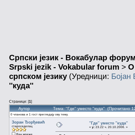
Српски језик - Вокабулар фору
Srpski jezik - Vokabular forum
>
О
српском језику
(Уредници:
Бојан
''куда''
Странице: [
1
]
Аутор
Тема: ''Где'' уместо ''куда'' (Прочитано 
0 чланова и 1 гост прегледају ову тему.
Зоран Ђорђевић
''Где'' уместо ''куда''
староседелац
«
у:
23.22 ч. 20.10.2006. »
Ван мреже