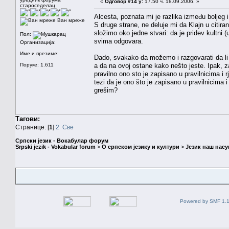
«
Одговор #14 у:
17.50 ч. 18.09.2006. »
староседелац
Alcesta, poznata mi je razlika između boljeg 
Ван мреже
S druge strane, ne deluje mi da Klajn u citi
složimo oko jedne stvari: da je pridev kultni
Пол:
svima odgovara.
Организација:
Име и презиме:
Dado, svakako da možemo i razgovarati da li b
Поруке: 1.611
a da na ovoj ostane kako nešto jeste. Ipak, zad
pravilno ono sto je zapisano u pravilnicima i r
tezi da je ono što je zapisano u pravilnicima 
grešim?
Тагови:
Странице: [
1
]
2
Све
Српски језик - Вокабулар форум
Srpski jezik - Vokabular forum
>
О српском језику и култури
>
Језик наш нас
Powered by SMF 1.