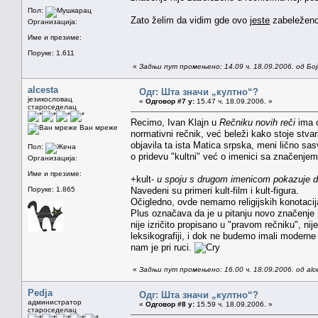
Пол:
Zato želim da vidim gde ovo
jeste
zabeleženo
Организација:
Име и презиме:
Поруке: 1.611
«
Задњи пут промењено: 14.09 ч. 18.09.2006. од Бо
alcesta
Одг: Шта значи „култно“?
језикословац
«
Одговор #7 у:
15.47 ч. 18.09.2006. »
староседелац
Recimo, Ivan Klajn u
Rečniku novih reči
ima 
Ван мреже
normativni rečnik, već beleži kako stoje stvari
objavila ta ista Matica srpska, meni lično sas
Пол:
o pridevu "kultni" već o imenici sa značenjem
Организација:
Име и презиме:
+kult-
u spoju s drugom imenicom pokazuje d
Поруке: 1.865
Navedeni su primeri kult-film i kult-figura.
Očigledno, ovde nemamo religijskih konotacij
Plus označava da je u pitanju novo značenje p
nije izričito propisano u "pravom rečniku", ni
leksikografiji, i dok ne budemo imali modern
nam je pri ruci.
«
Задњи пут промењено: 16.00 ч. 18.09.2006. од alc
Pedja
Одг: Шта значи „култно“?
администратор
«
Одговор #8 у:
15.59 ч. 18.09.2006. »
староседелац