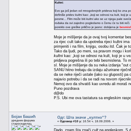
Kultni:
Evo ga još jedan od mnogobrojnih prideva koji ko zna po k
definiše pridev
kultni
kao: „koji se odnosi na kult, koji je
pesme... Film može biti
kultni
ako se uz njega pale sveće,
rođaka da svi zajedno pogledamo o čemu će tu biti reči.
poreklo ove greške prilično je jasno: dobijena je
besmis
Moje je mišljenje da je ovaj tvoj komentar 
za rijec cult tako da upotreba rijeci kultni im
primjeniti i na film, knjigu, osobu itd. Čak j
Tako da ljudi, po meni, sa pravom mogu i korist
kultni
kao: „koji se odnosi na kult, koji je u 
pridjeva pogrešna ili po tebi besmislena. To 
sl. Moje je mišljenje da su neka izdanja "out
SANU hitno trebaju da izdaju ažurirane riječni
da se neke riječi ustale (iako su gluposti) 
najavio potrebu i da se radi na novom rijecnik
Nemoj ovo da shvatiš kao uvredu ali moraš nek
Puno pozdrava
d@do
P.S. Ubi me ova tastatura sa engleskim rasp
Бојан Башић
Одг: Шта значи „култно“?
уредник форума
«
Одговор #10 у:
16.54 ч. 18.09.2006. »
староседелац
Dado, znam šta znači
cult
na engleskom. S dr