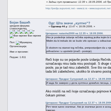
«
Задњи пут промењено: 12.39 ч. 18.09.2006. од П
http://pedja.supurovic.net
-
www.iz.rs
-
www.supurovic.net
Бојан Башић
Одг: Шта значи „култно“?
уредник форума
«
Одговор #4 у:
13.47 ч. 18.09.2006. »
староседелац
Цитирано: natasha2000 на 12.35 ч. 18.09.2006.
Ван мреже
Ako je poslednje izdanje rečnika srpskog jezika kojim bi 
Mislim da bi trebalo de se bude vrlo oprezan u odbacivanj
Пол:
Организација:
S obzirom na starost tog rečnika, pretpostavljam da u nje
prihvaćene i u upotrebi (znači - postoje).
Име и презиме:
Поруке: 1.611
Reči koje su se pojavile posle izdanja Rečnik
označavaju nisu tada nisu postojali. S druge
posle, pa je tad nisu zabeležili. Sve što se 
tada biti zabeleženo, ukoliko bi stvarno postoj
Цитирано: Предраг Супуровић на 12.37 ч. 18.09.200
И када би завирио у дела
култних
домаћих писаца, с
Ako misliš na reči koje označavaju pojmove 
čekam primer.
Цитирано: Предраг Супуровић на 12.37 ч. 18.09.200
Реч чини њено значење. Ако је значење јасно и асоц
смисао.