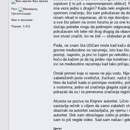
Ван мреже
srpskom (i to još u nepromenjenom obliku!). P
ima veze jedno s drugim? Kada neki engleski
Пол:
spornom značenju, što sam pokušavao da dokaž
Организација:
nisam nikad ni osporavao, ali to nije dovoljno
Име и презиме:
a sve što pišem na ovom forumu je za one koji
Поруке: 1.611
slučaju potrebe mogu da potkrepim odgovarajućo
pokušavam niti tebe niti ikog drugog da ob
ove stvari značiti, ko ne želi — slobodan je
Peđa, ne znam šta Užičani misle kad kažu d
govore međusobno se razumeju, isto kao što s
postoji, naprotiv, ja prvi to čujem po nekoli
hoću da kažem je da taj pridev nije korekta
svi se međusobno razumeju kad tako pričaju,
Ostali primeri koje si naveo ne piju vodu. Ni
zabeleženih jeste
svetložut, žućkast, nažut
(
hteo da kažeš kada si pominjao
motoriku
, po
s motorima; jedno od značenja glagola
sijati
j
pokazati da su i ta prenesena značenja regist
Alcesta se poziva na Klajnov autoritet. Ličn
sastavlja rečnik s ciljem da samo zabeleži st
obazirati na autoritet sastavljača, jer njemu i 
autoritet. Dok sam obrazlagao zašto je pride
sam to još negde video. Sad sam našao i gde.
Цитат