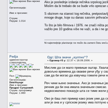
Ван мреже
Ako je poslednje izdanje rečnika srpskog jezi
Mislim da bi trebalo de se bude vrlo oprezan u
Организација:
Име и презиме:
S obzirom na starost tog rečnika, pretpostavlj
mnoge druge, koje su danas sasvim prihvaćene
Струка:
Поруке: 1.014
To što je bilo filmova i 1976. ne znači ništa 
važilo pre 10 godina više ne važi, a da i ne g
Ni najtemeljnije planiranje ne može da zameni čistu sreć
Pedja
Одг: Шта значи „култно“?
администратор
«
Одговор #3 у:
12.37 ч. 18.09.2006. »
староседелац
Мислим да си мало превише оштар. Хвала б
Ван мреже
довољно времена да овакве речи уђу у св
сам да би могао да извучеш гомиле речи 
Пол:
Организација:
DataVoyage
Реч чини њено значење. Ако је значење јас
Име и презиме:
речник да би она имала значењеи смисао. 
Предраг Супуровић
Струка:
програмер
недвосмилено показује шта се тиме жели 
Поруке: 1.960
Ово је баш леп пример како језик уме да с
али је она и у српском језику има потпуно 