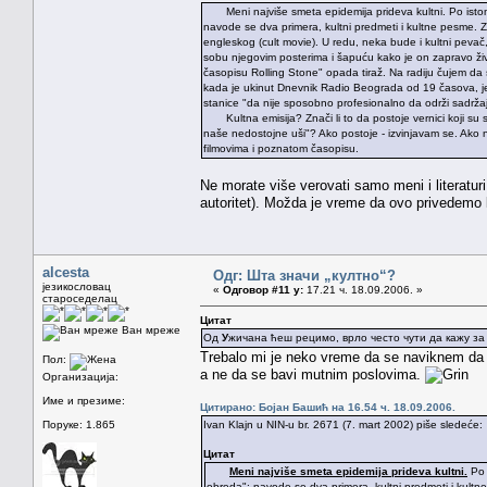
Meni najviše smeta epidemija prideva kultni. Po istom to
navode se dva primera, kultni predmeti i kultne pesme. Zna
engleskog (cult movie). U redu, neka bude i kultni peva
sobu njegovim posterima i šapuću kako je on zapravo živ
časopisu Rolling Stone" opada tiraž. Na radiju čujem da
kada je ukinut Dnevnik Radio Beograda od 19 časova, je
stanice "da nije sposobno profesionalno da održi sadrža
Kultna emisija? Znači li to da postoje vernici koji su s
naše nedostojne uši"? Ako postoje - izvinjavam se. Ako ne
filmovima i poznatom časopisu.
Ne morate više verovati samo meni i literatur
autoritet). Možda je vreme da ovo privedemo 
alcesta
Одг: Шта значи „култно“?
језикословац
«
Одговор #11 у:
17.21 ч. 18.09.2006. »
староседелац
Цитат
Ван мреже
Од
У
жичана ћеш рецимо, врло често чути да кажу за 
Trebalo mi je neko vreme da se naviknem da k
Пол:
a ne da se bavi mutnim poslovima.
Организација:
Име и презиме:
Цитирано: Бојан Башић на 16.54 ч. 18.09.2006.
Поруке: 1.865
Ivan Klajn u NIN-u br. 2671 (7. mart 2002) piše sledeće:
Цитат
Meni najviše smeta epidemija prideva kultni.
Po i
obreda": navode se dva primera, kultni predmeti i kultne 