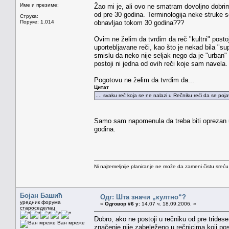
Име и презиме:
Žao mi je, ali ovo ne smatram dovoljno dobrim
od pre 30 godina. Terminologija neke struke s
Струка:
Поруке: 1.014
obnavljao tokom 30 godina???
Ovim ne želim da tvrdim da reč "kultni" posto
uportebljavane reči, kao što je nekad bila "sup
smislu da neko nije seljak nego da je "urban" 
postoji ni jedna od ovih reči koje sam navela.
Pogotovu ne želim da tvrdim da...
Цитат
.... svaku reč koja se ne nalazi u Rečniku reći da se pojav
Samo sam napomenula da treba biti oprezan u
godina.
Ni najtemeljnije planiranje ne može da zameni čistu sreć
Бојан Башић
Одг: Шта значи „култно“?
уредник форума
«
Одговор #6 у:
14.07 ч. 18.09.2006. »
староседелац
Dobro, ako ne postoji u rečniku od pre trideset
Ван мреже
značenje nije zabeleženo u rečnicima koji pos