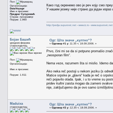
Пол:
Како год окренемо ово је реч коју смо преу
Организација:
DataVoyage
У нашем језику није страно да један израз
Име и презиме:
Предраг Супуровић
Струка:
програмер
Поруке: 1.960
http://pedja.supurovic.net
-
www.iz.rs
-
www.supurovic.net
Бојан Башић
Одг: Шта значи „култно“?
уредник форума
«
Одговор #1 у:
11.35 ч. 18.09.2006. »
староседелац
Prvo, čini mi se da si potpuno promašio znač
Ван мреже
„neosporan film“.
Пол:
Nema veze, razumem šta si mislio. Idemo dal
Организација:
Име и презиме:
Ako neka reč postoji u nekom jeziku (s određ
Поруке: 1.611
Matice srpske je „glavni“ kada je reč o srp
reči pojavilo otada. Ipak, i u to vreme su post
pridev
kultni
zaista mogao da zameni ovakve o
nije, zaključujemo da je ovo samo izmišljoti
Maduixa
Одг: Шта значи „култно“?
староседелац
«
Одговор #2 у:
12.35 ч. 18.09.2006. »