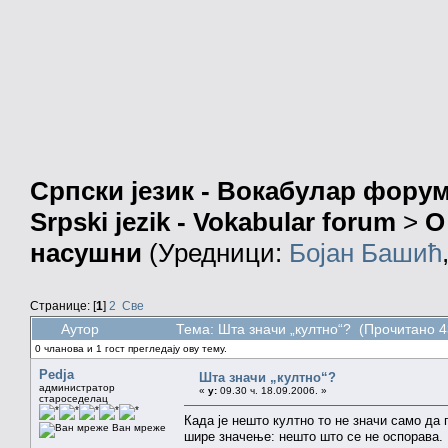
Српски језик - Вокабулар фору
Srpski jezik - Vokabular forum
>
О
насушни
(Уредници:
Бојан Башић
Странице: [
1
]
2
Све
Аутор
Тема: Шта значи „култно“? (Прочитано 4
0 чланова и 1 гост прегледају ову тему.
Pedja
Шта значи „култно“?
администратор
«
у:
09.30 ч. 18.09.2006. »
староседелац
Када је нешто култно то не значи само да 
Ван мреже
шире значење: нешто што се не оспорава. 