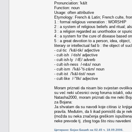
Pronunciation: 'k&lt
Function: noun
Usage: often attributive
Etymology: French & Latin; French culte, fro
1 : formal religious veneration : WORSHIP
2 : a system of religious beliefs and ritual; al
3 : a religion regarded as unorthodox or spuri
4 : a system for the cure of disease based on
5 : a great devotion to a person, idea, object
literary or intellectual fad b : the object of 
- cul·tic /'k&l-tik/ adjective
- cult·ish /-tish/ adjective
- cult·ish·ly /-lE/ adverb
- cult·ish·ness /-n&s/ noun
- cult·ism /'k&l-"ti-z&m/ noun
- cult·ist /'k&l-tist/ noun
- cult·like /-"lIk/ adjective
Moram priznati da nisam bio svjestan ovoliko
su već neki učesnici ovog foruma istakli, od
Natasha2000, moram priznati da me neki Bojan
za Bojana:
Ja shvatam da su navodi koje citiras iz knjiga, p
pravila. Međutim, da li ikad pomisliš da je n
(možda su neka značenja greškom ispuštena) p
neke prevode tj. zbog toga što nisu navedeni u
Цитирано: Бојан Башић на 02.45 ч. 18.09.2006.