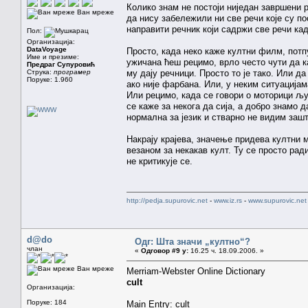
Колико знам не постоји ниједан завршени р
Ван мреже
да нису забележили ни све речи које су п
направити речник који садржи све речи ка
Пол:
Организација:
DataVoyage
Просто, када неко каже култни филм, потпу
Име и презиме:
ужичана ћеш рецимо, врло често чути да ка
Предраг Супуровић
Струка:
програмер
му дају речници. Просто то је тако. Или да
Поруке: 1.960
ако није фарбана. Или, у неким ситуацијама
Или рецимо, када се говори о моторици љу
се каже за некога да сија, а добро знамо 
нормална за језик и стварно не видим зашт
Накрају крајева, значење придева култни 
везаном за некакав култ. Ту се просто рад
не критикује се.
http://pedja.supurovic.net
-
www.iz.rs
-
www.supurovic.net
d@do
Одг: Шта значи „култно“?
члан
«
Одговор #9 у:
16.25 ч. 18.09.2006. »
Ван мреже
Merriam-Webster Online Dictionary
cult
Организација:
Поруке: 184
Main Entry: cult