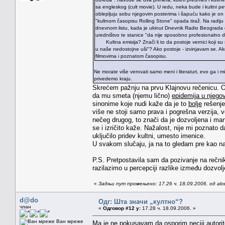
sa engleskog (cult movie). U redu, neka bude i kultni 
oblepljuju sobu njegovim posterima i šapuću kako je on
"kultnom časopisu Rolling Stone" opada tiraž. Na radij
dnevnom listu, kada je ukinut Dnevnik Radio Beograda o
uredništvo te stanice "da nije sposobno profesionalno d
Kultna emisija? Znači li to da postoje vernici koji su 
u naše nedostojne uši"? Ako postoje - izvinjavam se. Ako
filmovima i poznatom časopisu.
Ne morate više verovati samo meni i literaturi, evo ga i
privedemo kraju.
Skrećem pažnju na prvu Klajnovu rečenicu. On 
da mu smeta (njemu lično)
epidemija u njego
sinonime koje nudi kaže da je to
bolje
rešenje
više ne stoji samo prava i pogrešna verzija, 
nečeg drugog, to znači da je dozvoljena i man
se i izričito kaže. Nažalost, nije mi poznato d
uključilo pridev kultni, umesto imenice.
U svakom slučaju, ja na to gledam pre kao na
P.S. Pretpostavila sam da pozivanje na rečnik 
razilazimo u percepciji razlike između dozvolj
«
Задњи пут промењено: 17.26 ч. 18.09.2006. од alc
d@do
Одг: Шта значи „култно“?
члан
«
Одговор #12 у:
17.28 ч. 18.09.2006. »
Ван мреже
Ma je ne pokusavam da osporim neciji autorit