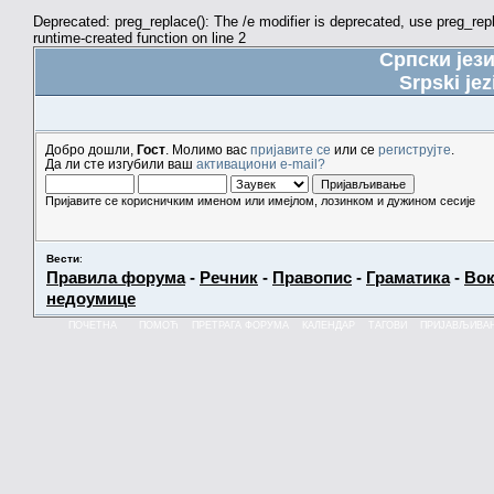
Deprecated: preg_replace(): The /e modifier is deprecated, use preg_re
runtime-created function on line 2
Српски јез
Srpski jez
Добро дошли,
Гост
. Молимо вас
пријавите се
или се
региструјте
.
Да ли сте изгубили ваш
активациони e-mail?
Пријавите се корисничким именом или имејлом, лозинком и дужином сесије
Вести
:
Правила форума
-
Речник
-
Правопис
-
Граматика
-
Вок
недоумице
ПОЧЕТНА
ПОМОЋ
ПРЕТРАГА ФОРУМА
КАЛЕНДАР
ТАГОВИ
ПРИЈАВЉИВА