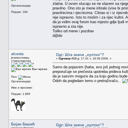
zlatna. U ovom slucaju se ne slazem sa njego
Организација:
pravilno. Ono sto je mene iritiralo (vise bi pris
Поруке: 184
pravilnicima i rjecnicima. Citirao si i iz rije
nije ispravno. Isto to mislim i za rijec kultn
da ja vidim ovaj forum kao mjesto gdje ljudi
ispravno a sta nije.
Toilko od mene i pozdrav
d@do
alcesta
Одг: Шта значи „култно“?
језикословац
«
Одговор #13 у:
17.41 ч. 18.09.2006. »
староседелац
Samo da pojasnim (haha, evo još jednog novije
Ван мреже
preporučuje se prečesta upotreba prideva kult
da je sasvim moguće da za koju godinu bude i
Пол:
Odoh da pogledam temu o pretraživaču...
Организација:
Име и презиме:
Поруке: 1.865
Бојан Башић
Одг: Шта значи „култно“?
уредник форума