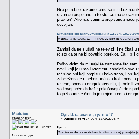
Nije potrebno, razumećemo se mi i bez rečnik
stvari su propisane, a to što „će mo se razume
pravilan“. Ako nas zanima
propisano
značenje 
dovoljan.
Цитирано: Предраг Супуровић на 12.37 ч. 18.09.200
А додела придева култни нечему што није заиста део
Zamisli da ne slušaš na televiziji i ne čitaš
(čisto da te ne bi povuklo poreklo). Da li bi
Pošto vidim da mi najviše zamerate što sam cit
noviji koji je u međuvremenu zabeležio ovo z
rečnika: oni koji
propisuju
kako treba, i oni ko
zabeležena je u nekom rečniku koji spada u pr
recimo, spada u drugu kategoriju, tj. beleži 
sad ovaj hoće da kaže pokušavajući da ispadn
toga što mi se čini da je u njemu dato i drug
Maduixa
Одг: Шта значи „култно“?
староседелац
«
Одговор #5 у:
14.00 ч. 18.09.2006. »
Ван мреже
Цитат
Sve što se danas naziv kultnim (film i ostalo) postojalo j
Организација: