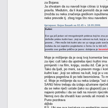
za Bojana:
Ja shvatam da su navodi koje citiras iz knjiga, p
pravila. Međutim, da li ikad pomisliš da je n
(možda su neka značenja greškom ispuštena) p
neke prevode tj. zbog toga što nisu navedeni u
Цитирано: Бојан Башић на 02.45 ч. 18.09.2006.
Kultni:
Evo ga još jedan od mnogobrojnih prideva koji ko zna po k
definiše pridev
kultni
kao: „koji se odnosi na kult, koji je
pesme... Film može biti
kultni
ako se uz njega pale sveće,
rođaka da svi zajedno pogledamo o čemu će tu biti reči.
poreklo ove greške prilično je jasno: dobijena je
besmis
Moje je mišljenje da je ovaj tvoj komentar 
za rijec cult tako da upotreba rijeci kultni im
primjeniti i na film, knjigu, osobu itd. Čak j
Tako da ljudi, po meni, sa pravom mogu i korist
kultni
kao: „koji se odnosi na kult, koji je u 
pridjeva pogrešna ili po tebi besmislena. To 
sl. Moje je mišljenje da su neka izdanja "out
SANU hitno trebaju da izdaju ažurirane riječni
da se neke riječi ustale (iako su gluposti) 
najavio potrebu i da se radi na novom rijecnik
Nemoj ovo da shvatiš kao uvredu ali moraš nek
Puno pozdrava
d@do
P.S. Ubi me ova tastatura sa engleskim rasp