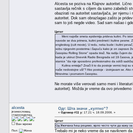
Alcesta se poziva na Klajnov autoritet. Ličn
sastavlja rečnik s ciljem da samo zabeleži st
obazirati na autoritet sastavljača, jer njemu i 
autoritet. Dok sam obrazlagao zašto je pride
sam to još negde video. Sad sam našao i gde.
Цитат
Meni najviše smeta epidemija prideva kultni. Po istom to
navode se dva primera, kultni predmeti i kultne pesme. Zna
engleskog (cult movie). U redu, neka bude i kultni peva
sobu njegovim posterima i šapuću kako je on zapravo živ
časopisu Rolling Stone" opada tiraž. Na radiju čujem da
kada je ukinut Dnevnik Radio Beograda od 19 časova, je
stanice "da nije sposobno profesionalno da održi sadrža
Kultna emisija? Znači li to da postoje vernici koji su s
naše nedostojne uši"? Ako postoje - izvinjavam se. Ako ne
filmovima i poznatom časopisu.
Ne morate više verovati samo meni i literatur
autoritet). Možda je vreme da ovo privedemo 
alcesta
Одг: Шта значи „култно“?
језикословац
«
Одговор #11 у:
17.21 ч. 18.09.2006. »
староседелац
Цитат
Ван мреже
Од
У
жичана ћеш рецимо, врло често чути да кажу за 
Trebalo mi je neko vreme da se naviknem da k
Пол: