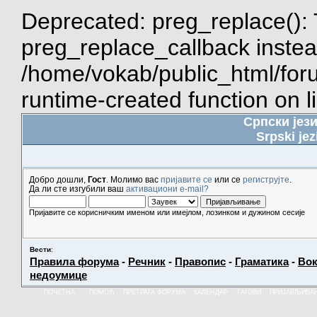
Deprecated: preg_replace(): 
preg_replace_callback instea
/home/vokab/public_html/for
runtime-created function on l
Српски јез
Srpski jez
Добро дошли,
Гост
. Молимо вас
пријавите се
или се
региструјте
.
Да ли сте изгубили ваш
активациони e-mail?
Пријавите се корисничким именом или имејлом, лозинком и дужином сесије
Вести
:
Правила форума
-
Речник
-
Правопис
-
Граматика
-
Вок
недоумице
ПОЧЕТНА
ПОМОЋ
ПРЕТРАГА ФОРУМА
КАЛЕНДАР
ТАГОВИ
ПРИЈАВЉИВА