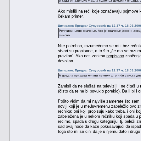
И када би завирио у дела
култних
домаћих писаца, с
Ako misliš na reči koje označavaju pojmove 
čekam primer.
Цитирано: Предраг Супуровић на 12.37 ч. 18.09.200
Реч чини њено значење. Ако је значење јасно и асоц
смисао.
Nije potrebno, razumećemo se mi i bez rečnik
stvari su propisane, a to što „će mo se razume
pravilan“. Ako nas zanima
propisano
značenje 
dovoljan.
Цитирано: Предраг Супуровић на 12.37 ч. 18.09.200
А додела придева култни нечему што није заиста део
Zamisli da ne slušaš na televiziji i ne čitaš
(čisto da te ne bi povuklo poreklo). Da li bi
Pošto vidim da mi najviše zamerate što sam cit
noviji koji je u međuvremenu zabeležio ovo z
rečnika: oni koji
propisuju
kako treba, i oni ko
zabeležena je u nekom rečniku koji spada u pr
recimo, spada u drugu kategoriju, tj. beleži 
sad ovaj hoće da kaže pokušavajući da ispadn
toga što mi se čini da je u njemu dato i drug