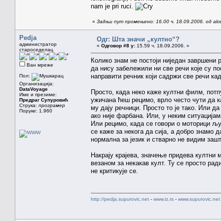
nam je pri ruci.
«
Задњи пут промењено: 16.00 ч. 18.09.2006. од alc
Pedja
Одг: Шта значи „култно“?
администратор
«
Одговор #8 у:
15.59 ч. 18.09.2006. »
староседелац
Колико знам не постоји ниједан завршени р
Ван мреже
да нису забележили ни све речи које су п
направити речник који садржи све речи ка
Пол:
Организација:
DataVoyage
Просто, када неко каже култни филм, потпу
Име и презиме:
ужичана ћеш рецимо, врло често чути да ка
Предраг Супуровић
Струка:
програмер
му дају речници. Просто то је тако. Или да
Поруке: 1.960
ако није фарбана. Или, у неким ситуацијама
Или рецимо, када се говори о моторици љу
се каже за некога да сија, а добро знамо 
нормална за језик и стварно не видим зашт
Накрају крајева, значење придева култни 
везаном за некакав култ. Ту се просто рад
не критикује се.
http://pedja.supurovic.net
-
www.iz.rs
-
www.supurovic.net