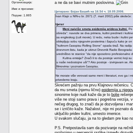
a ne da se bavi mutnim poslovima.
Организација:
Име и презиме:
Цитирано: Бојан Башић на 16.54 ч. 18.09.2006.
Поруке: 1.865
Ivan Klajn u NIN-u br. 2671 (7. mart 2002) piše sledeće:
Цитат
Meni najviše smeta epidemija prideva kultni.
Po i
obreda": navode se dva primera, kultni predmeti i kultne 
sa engleskog (cult movie). U redu, neka bude i kultni 
oblepljuju sobu njegovim posterima i šapuću kako je on
"kultnom časopisu Rolling Stone" opada tiraž. Na radij
dnevnom listu, kada je ukinut Dnevnik Radio Beograda o
uredništvo te stanice "da nije sposobno profesionalno d
Kultna emisija? Znači li to da postoje vernici koji su 
u naše nedostojne uši"? Ako postoje - izvinjavam se. Ako
filmovima i poznatom časopisu.
Ne morate više verovati samo meni i literaturi, evo ga i
privedemo kraju.
Skrećem pažnju na prvu Klajnovu rečenicu. On 
da mu smeta (njemu lično)
epidemija u njego
sinonime koje nudi kaže da je to
bolje
rešenje
više ne stoji samo prava i pogrešna verzija, 
nečeg drugog, to znači da je dozvoljena i man
se i izričito kaže. Nažalost, nije mi poznato d
uključilo pridev kultni, umesto imenice.
U svakom slučaju, ja na to gledam pre kao na
P.S. Pretpostavila sam da pozivanje na rečnik 
razilazimo u percepciji razlike između dozvolj