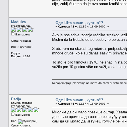
nije, zaključujemo da je ovo samo izmišljoti
Maduixa
Одг: Шта значи „култно“?
староседелац
«
Одговор #2 у:
12.35 ч. 18.09.2006. »
Ван мреже
Ako je poslednje izdanje rečnika srpskog jezi
Mislim da bi trebalo de se bude vrlo oprezan u
Организација:
Име и презиме:
S obzirom na starost tog rečnika, pretpostavlj
mnoge druge, koje su danas sasvim prihvaćene
Струка:
Поруке: 1.014
To što je bilo filmova i 1976. ne znači ništa 
važilo pre 10 godina više ne važi, a da i ne g
Ni najtemeljnije planiranje ne može da zameni čistu sreć
Pedja
Одг: Шта значи „култно“?
администратор
«
Одговор #3 у:
12.37 ч. 18.09.2006. »
староседелац
Мислим да си мало превише оштар. Хвала б
Ван мреже
довољно времена да овакве речи уђу у св
сам да би могао да извучеш гомиле речи 
Пол:
Организација: