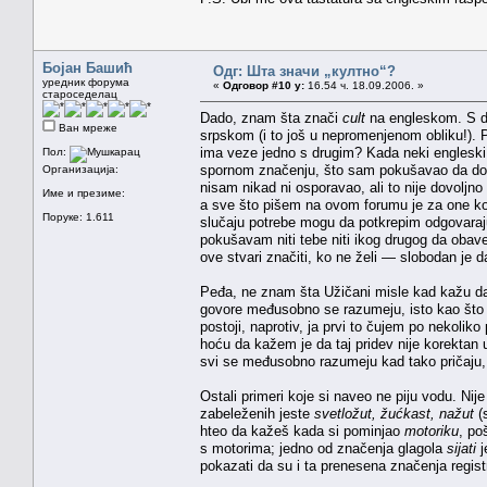
Бојан Башић
Одг: Шта значи „култно“?
уредник форума
«
Одговор #10 у:
16.54 ч. 18.09.2006. »
староседелац
Dado, znam šta znači
cult
na engleskom. S dr
Ван мреже
srpskom (i to još u nepromenjenom obliku!). P
ima veze jedno s drugim? Kada neki engleski
Пол:
spornom značenju, što sam pokušavao da dokaž
Организација:
nisam nikad ni osporavao, ali to nije dovoljno
Име и презиме:
a sve što pišem na ovom forumu je za one koji
Поруке: 1.611
slučaju potrebe mogu da potkrepim odgovarajućo
pokušavam niti tebe niti ikog drugog da ob
ove stvari značiti, ko ne želi — slobodan je
Peđa, ne znam šta Užičani misle kad kažu d
govore međusobno se razumeju, isto kao što s
postoji, naprotiv, ja prvi to čujem po nekoli
hoću da kažem je da taj pridev nije korekta
svi se međusobno razumeju kad tako pričaju,
Ostali primeri koje si naveo ne piju vodu. Ni
zabeleženih jeste
svetložut, žućkast, nažut
(
hteo da kažeš kada si pominjao
motoriku
, po
s motorima; jedno od značenja glagola
sijati
j
pokazati da su i ta prenesena značenja regist