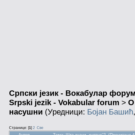
Српски језик - Вокабулар фору
Srpski jezik - Vokabular forum
>
О
насушни
(Уредници:
Бојан Башић
Странице: [
1
]
2
Све
Аутор
Тема: Шта значи „култно“? (Прочитано 4