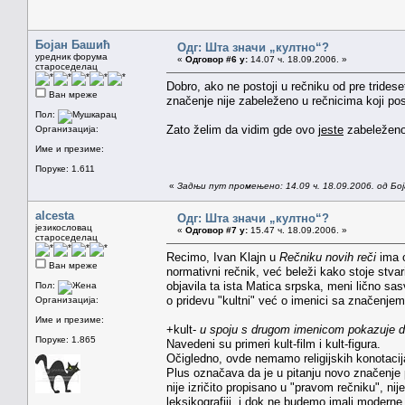
Бојан Башић
Одг: Шта значи „култно“?
уредник форума
«
Одговор #6 у:
14.07 ч. 18.09.2006. »
староседелац
Dobro, ako ne postoji u rečniku od pre trideset
Ван мреже
značenje nije zabeleženo u rečnicima koji pos
Пол:
Zato želim da vidim gde ovo
jeste
zabeleženo
Организација:
Име и презиме:
Поруке: 1.611
«
Задњи пут промењено: 14.09 ч. 18.09.2006. од Бо
alcesta
Одг: Шта значи „култно“?
језикословац
«
Одговор #7 у:
15.47 ч. 18.09.2006. »
староседелац
Recimo, Ivan Klajn u
Rečniku novih reči
ima 
Ван мреже
normativni rečnik, već beleži kako stoje stvari
objavila ta ista Matica srpska, meni lično sas
Пол:
o pridevu "kultni" već o imenici sa značenjem
Организација:
Име и презиме:
+kult-
u spoju s drugom imenicom pokazuje d
Поруке: 1.865
Navedeni su primeri kult-film i kult-figura.
Očigledno, ovde nemamo religijskih konotacij
Plus označava da je u pitanju novo značenje p
nije izričito propisano u "pravom rečniku", ni
leksikografiji, i dok ne budemo imali modern