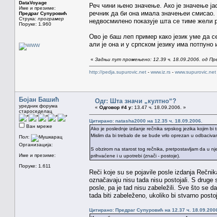
DataVoyage
Реч чини њено значење. Ако је значење јас
Име и презиме:
речник да би она имала значењеи смисао. 
Предраг Супуровић
Струка:
програмер
недвосмилено показује шта се тиме жели 
Поруке: 1.960
Ово је баш леп пример како језик уме да с
али је она и у српском језику има потпуно 
«
Задњи пут промењено: 12.39 ч. 18.09.2006. од П
http://pedja.supurovic.net
-
www.iz.rs
-
www.supurovic.net
Бојан Башић
Одг: Шта значи „култно“?
уредник форума
«
Одговор #4 у:
13.47 ч. 18.09.2006. »
староседелац
Цитирано: natasha2000 на 12.35 ч. 18.09.2006.
Ван мреже
Ako je poslednje izdanje rečnika srpskog jezika kojim bi 
Mislim da bi trebalo de se bude vrlo oprezan u odbacivanj
Пол:
Организација:
S obzirom na starost tog rečnika, pretpostavljam da u nje
Име и презиме:
prihvaćene i u upotrebi (znači - postoje).
Поруке: 1.611
Reči koje su se pojavile posle izdanja Rečnik
označavaju nisu tada nisu postojali. S druge
posle, pa je tad nisu zabeležili. Sve što se 
tada biti zabeleženo, ukoliko bi stvarno postoj
Цитирано: Предраг Супуровић на 12.37 ч. 18.09.200