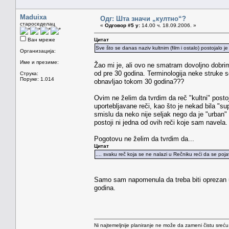
Maduixa
Одг: Шта значи „култно“?
староседелац
«
Одговор #5 у:
14.00 ч. 18.09.2006. »
Ван мреже
Цитат
Sve što se danas naziv kultnim (film i ostalo) postojalo j
Организација:
Име и презиме:
Žao mi je, ali ovo ne smatram dovoljno dobrim
od pre 30 godina. Terminologija neke struke s
Струка:
Поруке: 1.014
obnavljao tokom 30 godina???
Ovim ne želim da tvrdim da reč "kultni" posto
uportebljavane reči, kao što je nekad bila "sup
smislu da neko nije seljak nego da je "urban" 
postoji ni jedna od ovih reči koje sam navela.
Pogotovu ne želim da tvrdim da...
Цитат
.... svaku reč koja se ne nalazi u Rečniku reći da se pojav
Samo sam napomenula da treba biti oprezan u
godina.
Ni najtemeljnije planiranje ne može da zameni čistu sreć