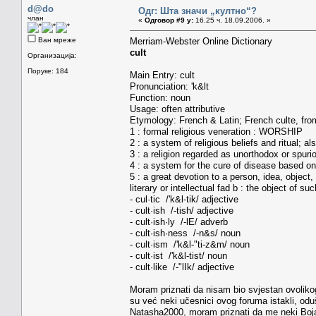
d@do
Одг: Шта значи „култно“?
члан
«
Одговор #9 у:
16.25 ч. 18.09.2006. »
Ван мреже
Merriam-Webster Online Dictionary
cult
Организација:
Поруке: 184
Main Entry: cult
Pronunciation: 'k&lt
Function: noun
Usage: often attributive
Etymology: French & Latin; French culte, fro
1 : formal religious veneration : WORSHIP
2 : a system of religious beliefs and ritual; al
3 : a religion regarded as unorthodox or spuri
4 : a system for the cure of disease based on
5 : a great devotion to a person, idea, object
literary or intellectual fad b : the object of 
- cul·tic /'k&l-tik/ adjective
- cult·ish /-tish/ adjective
- cult·ish·ly /-lE/ adverb
- cult·ish·ness /-n&s/ noun
- cult·ism /'k&l-"ti-z&m/ noun
- cult·ist /'k&l-tist/ noun
- cult·like /-"lIk/ adjective
Moram priznati da nisam bio svjestan ovoliko
su već neki učesnici ovog foruma istakli, od
Natasha2000, moram priznati da me neki Bojan