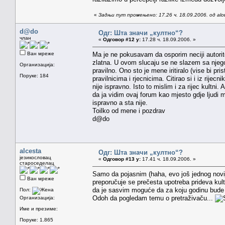
«
Задњи пут промењено: 17.26 ч. 18.09.2006. од alc
d@do
Одг: Шта значи „култно“?
члан
«
Одговор #12 у:
17.28 ч. 18.09.2006. »
Ван мреже
Ma je ne pokusavam da osporim neciji autorit
zlatna. U ovom slucaju se ne slazem sa njego
Организација:
pravilno. Ono sto je mene iritiralo (vise bi pris
Поруке: 184
pravilnicima i rjecnicima. Citirao si i iz rije
nije ispravno. Isto to mislim i za rijec kultn
da ja vidim ovaj forum kao mjesto gdje ljudi
ispravno a sta nije.
Toilko od mene i pozdrav
d@do
alcesta
Одг: Шта значи „култно“?
језикословац
«
Одговор #13 у:
17.41 ч. 18.09.2006. »
староседелац
Samo da pojasnim (haha, evo još jednog novije
Ван мреже
preporučuje se prečesta upotreba prideva kult
da je sasvim moguće da za koju godinu bude i
Пол:
Odoh da pogledam temu o pretraživaču...
Организација:
Име и презиме:
Поруке: 1.865