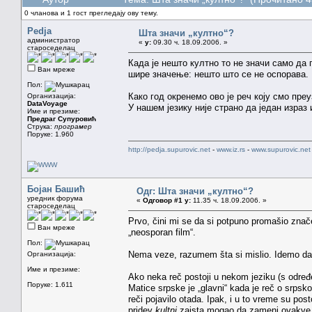
0 чланова и 1 гост прегледају ову тему.
Pedja
Шта значи „култно“?
администратор
«
у:
09.30 ч. 18.09.2006. »
староседелац
Када је нешто култно то не значи само да 
Ван мреже
шире значење: нешто што се не оспорава. 
Пол:
Како год окренемо ово је реч коју смо преу
Организација:
DataVoyage
У нашем језику није страно да један израз
Име и презиме:
Предраг Супуровић
Струка:
програмер
Поруке: 1.960
http://pedja.supurovic.net
-
www.iz.rs
-
www.supurovic.net
Бојан Башић
Одг: Шта значи „култно“?
уредник форума
«
Одговор #1 у:
11.35 ч. 18.09.2006. »
староседелац
Prvo, čini mi se da si potpuno promašio znač
Ван мреже
„neosporan film“.
Пол:
Nema veze, razumem šta si mislio. Idemo dal
Организација:
Име и презиме:
Ako neka reč postoji u nekom jeziku (s određ
Поруке: 1.611
Matice srpske je „glavni“ kada je reč o srp
reči pojavilo otada. Ipak, i u to vreme su post
pridev
kultni
zaista mogao da zameni ovakve o