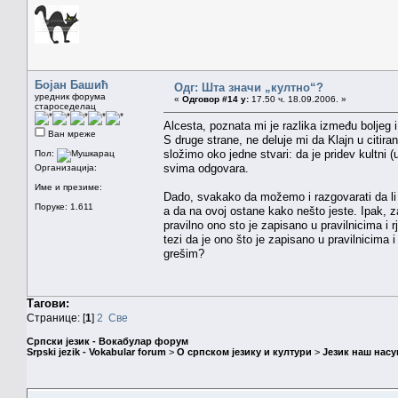
Бојан Башић
Одг: Шта значи „култно“?
уредник форума
«
Одговор #14 у:
17.50 ч. 18.09.2006. »
староседелац
Alcesta, poznata mi je razlika između boljeg 
Ван мреже
S druge strane, ne deluje mi da Klajn u citi
složimo oko jedne stvari: da je pridev kultni
Пол:
svima odgovara.
Организација:
Име и презиме:
Dado, svakako da možemo i razgovarati da li b
Поруке: 1.611
a da na ovoj ostane kako nešto jeste. Ipak, zad
pravilno ono sto je zapisano u pravilnicima i r
tezi da je ono što je zapisano u pravilnicima 
grešim?
Тагови:
Странице: [
1
]
2
Све
Српски језик - Вокабулар форум
Srpski jezik - Vokabular forum
>
О српском језику и култури
>
Језик наш нас