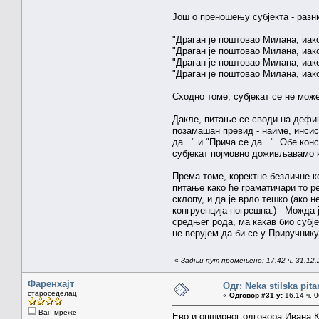
Још о преношењу субјекта - разн
"Драган је поштовао Милана, иако
"Драган је поштовао Милана, иак
"Драган је поштовао Милана, иа
"Драган је поштовао Милана, иа
Сходно томе, субјекат се не може
Дакле, питање се своди на дефин
позамашан превид - наиме, инсис
да..." и "Прича се да...". Обе ко
субјекат појмовно доживљавамо к
Према томе, коректне безличне ко
питање како ће граматичари то р
склопу, и да је врло тешко (ако н
конгруенција погрешна.) - Можда 
средњег рода, ма какав био субј
не верујем да би се у Приручнику 
«
Задњи пут промењено: 17.42 ч. 31.12.
Фаренхајт
Одг: Neka stilska pita
староседелац
«
Одговор #31 у:
16.14 ч. 0
Ван мреже
Ево и опширног одговора Ивана К