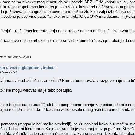
 kada nema nikakve mogućnosti da se upotrebi BEZLIČNA konstrukcija", onda je
nstrukcija bespotrebno lična, tvoje zato što si bespotrebno žrtvovao kongruenc
a da je žrtvovanje kongruencije povremeno nužno zlo koje valja izbeći ako se m
a navedeno je već više puta: "...iako ne bi trebalO da ONA ima dužinu..." (Pol
koja" - tj. "...imenica trafo, koja ne bi trebal* da ima dužinu..." - ispravna bi
i" rasprave o ličnom/bezličnom, što se vidi iz primera "Joca je treba(l)o da dođ
2007. од Фаренхајт
»
nja u vezi s glagolom „trebati“
7.01.2007. »
acijama uvek ubaci lična zamenica? Prema tome, ovakav razgovor nije u redu
 to? Ne mogu verovati da je tako postupio.
a je trebalo da on uradi?“, ali to je bespotebno trpanje zamenice gde nije n
jno reći „Ja mislim da...“ kada ne želiš posebno naglasiti (na primer, kada sup
 pomogao (mogao je biti malko precizniji), pa ću napisati kako ja tumačim 
šno. I dalje ni literatura ni Klajn ne tvrdi da je ovaj moj stav pogrešan. Štav
logu (da veštački nadogradimo rečenicu), nikakvu smisaonu. Tako da bih rek