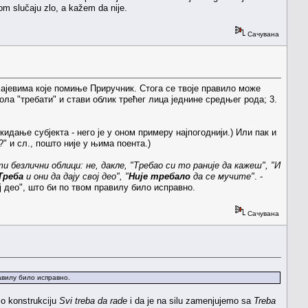
vom slučaju zlo, a kažem da nije.
Сачувана
учајевима које помиње Приручник. Стога се твоје правило може
ола "требати" и стави облик трећег лица једнине средњег рода; 3.
идање субјекта - него је у оном примеру најпогоднији.) Или пак и
" и сл., пошто није у њима поента.)
и безлични облици: не, дакле, "Требао си то раније да кажеш", "И
Треба
и они да дају свој део", "
Није требало
да се мучите"
. -
ој део", што би по твом правилу било исправно.
Сачувана
равилу било исправно.
mo konstrukciju
Svi treba da rade
i da je na silu zamenjujemo sa
Treba