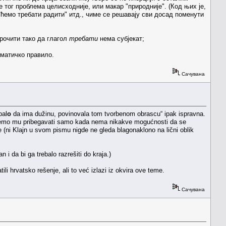
 тог проблема целисходније, или макар "природније". (Код њих је,
и ћемо требати радити" итд., чиме се решавају сви досад поменути
рочити тако да глагол
требати
нема субјекат;
аматичко правило.
Сачувана
bal
o
da ima dužinu, povinovala tom tvorbenom obrascu“ ipak ispravna.
a ćemo mu pribegavati samo kada nema nikakve mogućnosti da se
ne (ni Klajn u svom pismu nigde ne gleda blagonaklono na lični oblik
i da bi ga trebalo razrešiti do kraja.)
i hrvatsko rešenje, ali to već izlazi iz okvira ove teme.
Сачувана