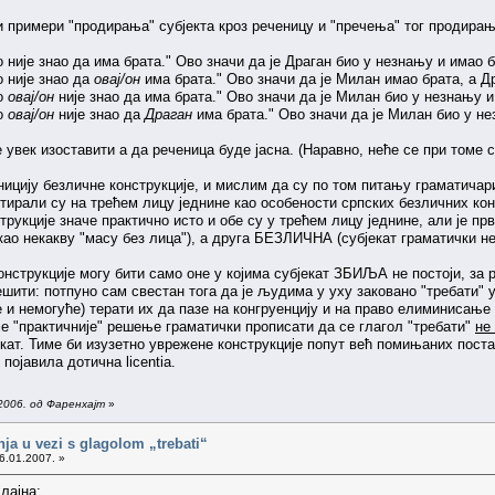
и примери "продирања" субјекта кроз реченицу и "пречења" тог продирањ
 није знао да има брата." Ово значи да је Драган био у незнању и имао б
о није знао да
овај/он
има брата." Ово значи да је Милан имао брата, а Д
ко
овај/он
није знао да има брата." Ово значи да је Милан био у незнању и
ко
овај/он
није знао да
Драган
има брата." Ово значи да је Милан био у не
 увек изоставити а да реченица буде јасна. (Наравно, неће се при томе
ицију безличне конструкције, и мислим да су по том питању граматичар
тирали су на трећем лицу једнине као особености српских безличних конс
нструкције значе практично исто и обе су у трећем лицу једнине, али је п
ао некакву "масу без лица"), а друга БЕЗЛИЧНА (субјекат граматички не 
нструкције могу бити само оне у којима субјекат ЗБИЉА не постоји, за р
ешити: потпуно сам свестан тога да је људима у уху заковано "требати" 
е и немогуће) терати их да пазе на конгруенцију и на право елиминисање 
је "практичније" решење граматички прописати да се глагол "требати"
не
екат. Тиме би изузетно уврежене конструкције попут већ помињаних пост
појавила дотична licentia.
2006. од Фаренхајт
»
nja u vezi s glagolom „trebati“
6.01.2007. »
лајна: