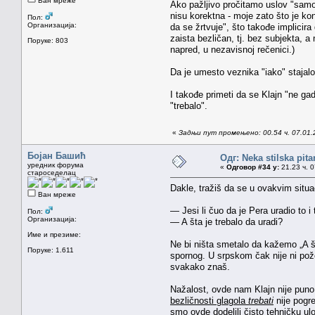
Ван мреже
Ako pažljivo pročitamo uslov "samo
nisu korektna - moje zato što je ko
Пол:
Организација:
da se žrtvuje", što takođe implicir
zaista bezličan, tj. bez subjekta, 
Поруке: 803
napred, u nezavisnoj rečenici.)
Da je umesto veznika "iako" stajalo "
I takođe primeti da se Klajn "ne gad
"trebalo".
«
Задњи пут промењено: 00.54 ч. 07.01.
Бојан Башић
Одг: Neka stilska pita
уредник форума
«
Одговор #34 у:
21.23 ч. 0
староседелац
Dakle, tražiš da se u ovakvim situ
Ван мреже
— Jesi li čuo da je Pera uradio to i
Пол:
Организација:
— A šta je trebalo da uradi?
Име и презиме:
Ne bi ništa smetalo da kažemo „A št
Поруке: 1.611
spornog. U srpskom čak nije ni požel
svakako znaš.
Nažalost, ovde nam Klajn nije puno
bezličnosti glagola
trebati
nije pogre
smo ovde dodelili čisto tehničku u