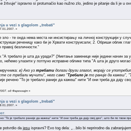
 žrtvuje“ ispravno si protumačio kao nužno zlo, jedino je pitanje da li je u o
nja u vezi s glagolom „trebati“
7.01.2007. »
је зло - те онда нема места ни инсистирању на личној конструкцији у сл
нструиши реченицу како би је Хрвати конструисали; 2. Обриши облик глаг
 правој безличности."
 "А требало је шта да уради?" (Уметање заменице није једини начин за ук
о, нећемо улазити у потпуно исправне облике типа "А шта је друго могао?
риручника:
в) Ако уз
требати
долази други глагол, морају се употребит
исте се требали мучити", него само "
Требало је
то раније да кажеш", "
није речено "То је требало раније да кажеш" нити "И они треба да дају св
2007. од Фаренхајт
»
nja u vezi s glagolom „trebati“
8.01.2007. »
007.
ено "То је требало раније да кажеш" нити "И они треба да дају свој део", што би по твом п
re potvrdio da
jesu
ispravni? Evo tog dela: „...bilo bi neprirodno da zabranjuje