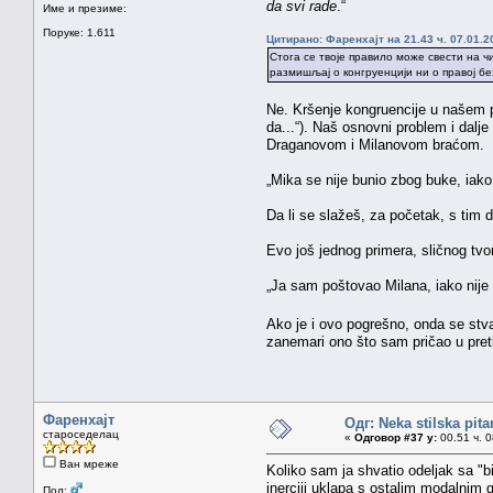
da svi rade
.“
Име и презиме:
Поруке: 1.611
Цитирано: Фаренхајт на 21.43 ч. 07.01.2
Стога се твоје правило може свести на ч
размишљај о конгруенцији ни о правој бе
Ne. Kršenje kongruencije u našem p
da...“). Naš osnovni problem i dalj
Draganovom i Milanovom braćom.
„Mika se nije bunio zbog buke, iako
Da li se slažeš, za početak, s tim 
Evo još jednog primera, sličnog tvom
„Ja sam poštovao Milana, iako nije
Ako je i ovo pogrešno, onda se st
zanemari ono što sam pričao u pret
Фаренхајт
Одг: Neka stilska pita
староседелац
«
Одговор #37 у:
00.51 ч. 0
Ван мреже
Koliko sam ja shvatio odeljak sa "
inerciji uklapa s ostalim modalnim 
Пол: