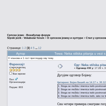
Српски језик - Вокабулар форум
Srpski jezik - Vokabular forum
>
О српском језику и култури
>
Стил у српском
Странице:
1
2
[
3
]
4
5
...
12
Аутор
Тема: Neka stilska pitanja u vezi
0 чланова и 1 гост прегледају ову тему.
Фаренхајт
Одг: Neka stilska pita
староседелац
«
Одговор #30 у:
17.28 ч. 3
Ван мреже
Дугујем одговор Бојану:
Пол:
Организација:
Цитирано: Бојан Башић на 14.17 ч. 30.12
1. Stoga se možda i imenica trafo povinova
Поруке: 803
2. Stoga se možda i imenica trafo povinoval
3. Stoga se možda i imenica trafo povinova
4. Stoga se možda i imenica trafo, iako ne 
Сва четири примера сматрам погр