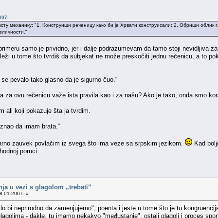
007.
исту механику: "1. Конструиши реченицу како би је Хрвати конструисали; 2. Обриши облик 
зличности."
rimeru samo je prividno, jer i dalje podrazumevam da tamo stoji nevidljiva 
e leži u tome što tvrdiš da subjekat ne može preskočiti jednu rečenicu, a to p
 se pevalo tako glasno da je sigurno čuo.“
da za ovu rečenicu važe ista pravila kao i za našu? Ako je tako, onda smo kor
 ali koji pokazuje šta ja tvrdim.
 znao da imam brata.“
varno zauvek povlačim iz svega što ima veze sa srpskim jezikom.
Kad bolj
hodnoj poruci.
nja u vezi s glagolom „trebati“
8.01.2007. »
bilo bi neprirodno da zamenjujemo", poenta i jeste u tome što je tu kongruen
glagolima - dakle, tu imamo nekakvo "međustanje": ostali glagoli i proces sp