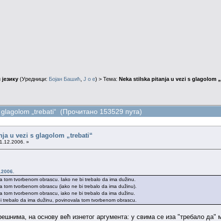
 језику
(Уредници:
Бојан Башић
,
J o e
) > Тема:
Neka stilska pitanja u vezi s glagolom „
 s glagolom „trebati“ (Прочитано 153529 пута)
nja u vezi s glagolom „trebati“
1.12.2006. »
.2006.
la tom tvorbenom obrascu. Iako ne bi trebalo da ima dužinu.
a tom tvorbenom obrascu (iako ne bi trebalo da ima dužinu).
la tom tvorbenom obrascu, iako ne bi trebalo da ima dužinu.
bi trebalo da ima dužinu, povinovala tom tvorbenom obrascu.
ешнима, на основу већ изнетог аргумента: у свима се иза "требало да" м