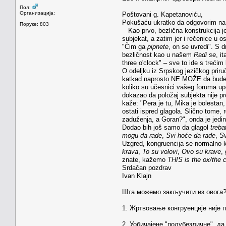
Пол:
Организација:
Poštovani g. Kapetanoviću,
Pokušaću ukratko da odgovorim na V
Поруке: 803
Kao prvo, bezlična konstrukcija je 
subjekat, a zatim jer i rečenice u 
"Čim ga
pipnete
, on se uvredi". S d
bezličnost kao u našem
Radi se
, it
three o'clock" – sve to ide s trećim
O odeljku iz Srpskog jezičkog priru
katkad naprosto NE MOŽE da bude b
koliko su učesnici vašeg foruma upoz
dokazao da položaj subjekta nije pr
kaže: "Pera je tu, Mika je bolestan
ostati ispred glagola. Slično tome, 
zaduženja, a Goran?", onda je jedini
Dodao bih još samo da glagol
trebat
mogu da rade
,
Svi hoće da rade
,
Sv
Uzgred, kongruencija se normalno krš
krava
,
To su volovi
,
Ovo su krave
,
znate, kažemo
THIS is the ox/the 
Srdačan pozdrav
Ivan Klajn
Шта можемо закључити из овога
1. Жртвовање конгруенције није п
2. Уобичајене "полубезличне", да