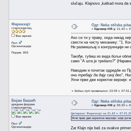
slučaju. Klajnovo „katkad mora da se
Фаренхајт
Одг: Neka stilska pita
староседелац
«
Одговор #35 у:
21.43 ч. 0
Ван мреже
Ако си ти у праву, онда никад ни
свести на чисту механику: "1. Ко
Пол:
Организација:
Не размишљај о конгруенцији ни о
Поруке: 803
Такође, губиш из вида бољи облик
само "А шта је требало?" (Наравн
Наводим и почетак одредбе из П
они требају да дају свој део", Н
Уочи прве две коректне верзије: 
«
Задњи пут промењено: 23.09 ч. 07.01.
Бојан Башић
Одг: Neka stilska pita
уредник форума
«
Одговор #36 у:
00.33 ч. 0
староседелац
Цитирано: Фаренхајт на 21.43 ч. 07.01.2
Ван мреже
Уочи прве две коректне верзије: није реч
Пол:
Организација:
Zar Klajn nije baš za ovakve prime