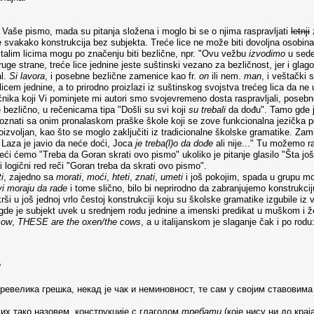
aše pismo, mada su pitanja složena i moglo bi se o njima raspravljati
letnji
svakako konstrukcija bez subjekta. Treće lice ne može biti dovoljna osobina z
ostalim licima mogu po značenju biti bezlične, npr. "Ovu vežbu
izvodimo
u sede
ruge strane, treće lice jednine jeste suštinski vezano za bezličnost, jer i glago
al.
Si lavora
, i posebne bezlične zamenice kao fr.
on
ili nem.
man
, i veštački 
 licem jednine, a to prirodno proizlazi iz suštinskog svojstva trećeg lica da n
čnika koji Vi pominjete mi autori smo svojevremeno dosta raspravljali, posebn
ezlično, u rečenicama tipa "Došli su svi koji
su trebali
da dođu". Tamo gde j
nati sa onim pronalaskom praške škole koji se zove funkcionalna jezička perspe
oizvoljan, kao što se moglo zaključiti iz tradicionalne školske gramatike. Za
, Laza je javio da neće doći, Joca
je treba(l)o da dođe
ali nije..." Tu možemo r
reći ćemo "Treba da Goran skrati ovo pismo" ukoliko je pitanje glasilo "Šta još t
 logični red reči "Goran treba da skrati ovo pismo".
i
, zajedno sa
morati
,
moći
,
hteti
,
znati
,
umeti
i još pokojim, spada u grupu mo
i moraju da rade
i tome slično, bilo bi neprirodno da zabranjujemo konstrukci
i u još jednoj vrlo čestoj konstrukciji koju su školske gramatike izgubile iz 
 gde je subjekt uvek u srednjem rodu jednine a imenski predikat u muškom i ž
cow
,
THESE are the oxen/the cows
, a u italijanskom je slaganje čak i po rodu
?
ревелика грешка, некад је чак и неминовност, те сам у својим ставовима
 их тако назовем, конструкције с глаголом
требати
(које нису ни до крај