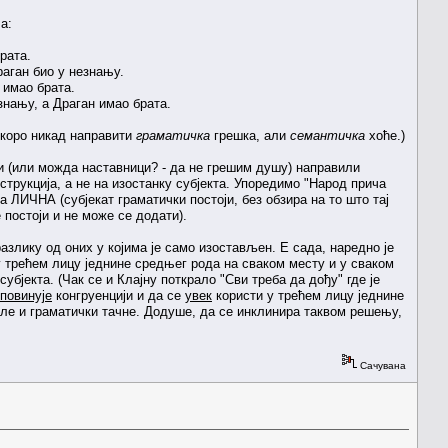
а:
рата.
раган био у незнању.
 имао брата.
знању, а Драган имао брата.
 скоро никад направити
граматичка
грешка, али
семантичка
хоће.)
и (или можда наставници? - да не грешим душу) направили
трукција, а не на изостанку субјекта. Упоредимо "Народ прича
рва ЛИЧНА (субјекат граматички постоји, без обзира на то што тај
постоји и не може се додати).
азлику од оних у којима је само изостављен. Е сада, наредно је
у трећем лицу једнине средњег рода на сваком месту и у сваком
субјекта. (Чак се и Клајну поткрало "Сви треба да дођу" где је
 повинује
конгруенцији и да се
увек
користи у трећем лицу једнине
але и граматички тачне. Додуше, да се инклинира таквом решењу,
Сачувана