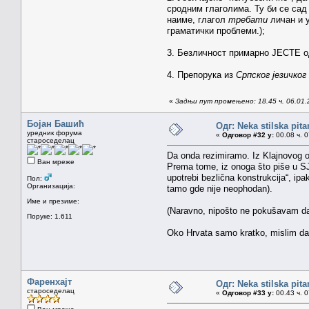
сродним глаголима. Ту би се сад
наиме, глагол
требати
личан и у
граматички проблеми.);
3. Безличност примарно ЈЕСТЕ од
4. Препорука из
Српског језичког
«
Задњи пут промењено: 18.45 ч. 06.01.
Бојан Башић
Одг: Neka stilska pita
уредник форума
«
Одговор #32 у:
00.08 ч. 0
староседелац
Da onda rezimiramo. Iz Klajnovog od
Ван мреже
Prema tome, iz onoga što piše u S
upotrebi bezlična konstrukcija“, ip
Пол:
Организација:
tamo gde nije neophodan).
Име и презиме:
(Naravno, nipošto ne pokušavam da ti
Поруке: 1.611
Oko Hrvata samo kratko, mislim da s
Фаренхајт
Одг: Neka stilska pita
староседелац
«
Одговор #33 у:
00.43 ч. 0