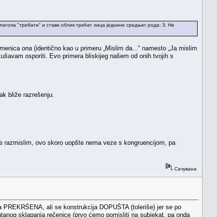
глагола "требати" и стави облик трећег лица једнине средњег рода; 3. Не
zamenica
ona
(identično kao u primeru „Mislim da...“ namesto „Ja mislim
okušavam osporiti. Evo primera bliskijeg našem od onih tvojih s
ak bliže razrešenju.
e razmislim, ovo skoro uopšte nema veze s kongruencijom, pa
Сачувана
cija PREKRŠENA, ali se konstrukcija DOPUŠTA (toleriše) jer se po
ontanog sklapanja rečenice (prvo ćemo pomisliti na subjekat, pa onda