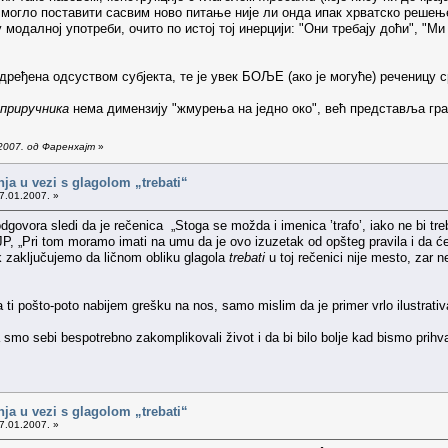
 могло поставити сасвим ново питање није ли онда ипак хрватско решење
 модалној употреби, очито по истој тој инерцији: "Они требају доћи", "М
ређена одсуством субјекта, те је увек БОЉЕ (ако је могуће) реченицу с
 приручника
нема димензију "жмурења на једно око", већ представља гр
2007. од Фаренхајт
»
nja u vezi s glagolom „trebati“
7.01.2007. »
govora sledi da je rečenica „Stoga se možda i imenica ’trafo’, iako ne bi tre
JP, „Pri tom moramo imati na umu da je ovo izuzetak od opšteg pravila i d
ak zaključujemo da ličnom obliku glagola
trebati
u toj rečenici nije mesto, zar 
 pošto-poto nabijem grešku na nos, samo mislim da je primer vrlo ilustrativan 
mo sebi bespotrebno zakomplikovali život i da bi bilo bolje kad bismo prihvatil
nja u vezi s glagolom „trebati“
7.01.2007. »