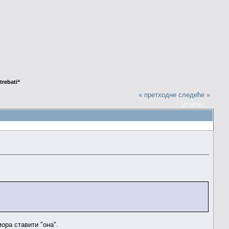
trebati“
« претходне
следеће »
ШТАМПАЈ
ора ставити "она".