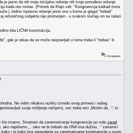
 jasno da niti moje inicijalno rešenje niti tvoje ponuđeno rešenje
iju kada nisi morao. (Primeti da Klajn veli: "Kongruencija katkad mora
ože.) Jedino ispravno rešenje jeste ono u kome je glagol "trebati"
ožaj rečeničnog subjekta nije promenjen - u svakom slučaju on se nalazi
 jedino bila LIČNA konstrukcija.
e", gde je rekao da se može raspravljati o tome treba li "trebao" ili
Сачувана
?
eophodna. Ne vidim nikakvu razliku između ovog primera i našeg
rotstavljaš svoje mišljenje nečijem), već treba reći „Mislim da...“; to
sve što imamo. Smatram da zanemarivanje kongruencije po rodu
zarad
iše, ako napišemo „...iako ne bi trebalo da ONA ima dužinu...“ zamenici
ao kako i te kako ima opravdanja za zanemarivanje kongruencije u ovom