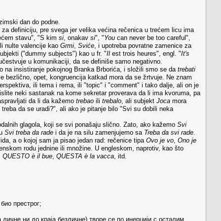
zimski dan do podne.
a definiciju, pre svega jer velika većina rečenica u trećem licu ima
ćem stavu", "S kim
si
, onakav
si
", "
You
can never be too careful",
li nulte valencije kao
Grmi
,
Sviće
, i upotreba povratne zamenice za
subjekti ("dummy subjects") kao u fr. "
Il
est trois heures", engl. "
It's
e učestvuje u komunikaciji, da se definiše samo negativno.
o na insistiranje pokojnog Branka Brborića, i složili smo se da
trebati
e bezlično, opet, kongruencija katkad mora da se žrtvuje. Ne znam
ktiva, ili tema i rema, ili "topic" i "comment" i tako dalje, ali on je
mislite neki sastanak na kome sekretar proverava da li ima kvoruma, pa
aspravljati da li da kažemo
trebao
ili
trebalo
, ali subjekt
Joca
mora
reba da se uradi?", ali ako je pitanje bilo "Svi su dobili neka
dalnih glagola, koji se svi ponašaju slično. Zato, ako kažemo
Svi
ju
Svi treba da rade
i da je na silu zamenjujemo sa
Treba da svi rade
.
vida, a o kojoj sam ja pisao jedan rad: rečenice tipa
Ovo je vo
,
Ono je
enskom rodu jednine ili množine. U engleskom, naprotiv, kao što
:
QUESTO è il bue
,
QUESTA è la vacca
, itd.
 био престрог;
а личне ни до краја безличне) творе се по инерцији с осталим