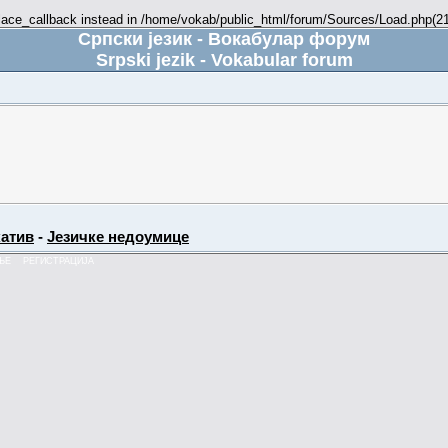
place_callback instead in /home/vokab/public_html/forum/Sources/Load.php(216
Српски језик - Вокабулар форум
Srpski jezik - Vokabular forum
атив
-
Језичке недоумице
ЊЕ
РЕГИСТРАЦИЈА