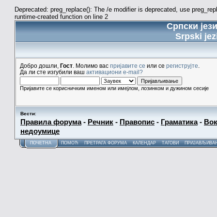
Deprecated: preg_replace(): The /e modifier is deprecated, use preg_re
runtime-created function on line 2
Српски јез
Srpski jez
Добро дошли,
Гост
. Молимо вас
пријавите се
или се
региструјте
.
Да ли сте изгубили ваш
активациони e-mail?
Пријавите се корисничким именом или имејлом, лозинком и дужином сесије
Вести
:
Правила форума
-
Речник
-
Правопис
-
Граматика
-
Вок
недоумице
ПОЧЕТНА
ПОМОЋ
ПРЕТРАГА ФОРУМА
КАЛЕНДАР
ТАГОВИ
ПРИЈАВЉИВА