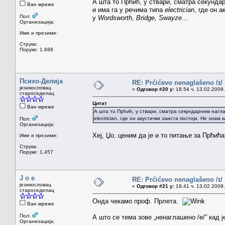
А шта то Прћић, у ствари, сматра секундар
Ван мреже
и има га у речима типа
electrician
, где он 
Пол:
у
Wordsworth, Bridge, Swayze
...
Организација:
Име и презиме:
Струка:
Поруке: 1.688
Психо-Делија
RE: Prćićevo nenaglašeno /ɪ/
језикословац
«
Одговор #20 у:
18.54 ч. 13.02.2009.
староседелац
Цитат
Ван мреже
А шта то Прћић, у ствари, сматра секундарним наглас
electrician, где он акустички заиста постоји. Не знам
Пол:
Организација:
Хеј, Џо, ценим да је и то питање за Прћић
Име и презиме:
Струка:
Поруке: 1.457
J o e
RE: Prćićevo nenaglašeno /ɪ/
језикословац
«
Одговор #21 у:
19.41 ч. 13.02.2009.
староседелац
Онда чекамо проф. Прлета.
Ван мреже
Пол:
А што се тема зове „ненаглашено /е/” кад ј
Организација: