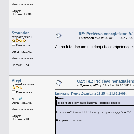
Име и презиме:
Струка:
Поруке: 1.688
Stoundar
RE: Prćićevo nenaglašeno /ɪ/
староседелац
«
Одговор #22 у:
20.40 ч. 13.02.2009.
Ван мреже
A ima li te dopune u izdanju transkripcionog r
Организација:
Име и презиме:
Поруке: 973
Aleph
Одг: RE: Prćićevo nenaglašeno
одомаћен члан
«
Одговор #23 у:
18.27 ч. 16.04.2011. 
Ван мреже
Цитирано: Психо-Делија на 18.25 ч. 13.02.2009.
Цитат
Пол:
Организација:
jer se u izgovornim rječnicima koristi isti simbol.
Име и презиме:
Како исти? У мом CEPD-у се јасно разликују /i/ и //ɪ/.
Струка:
Поруке: 218
На пример, у речи