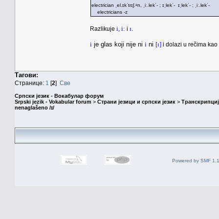
electrician ˌel.ɪkˈtrɪʃ.ᵊn, ˌiː.lekˈ- ; ɪˌlekˈ- ɪˌlekˈ- ; ˌiː.lekˈ-
electricians -z
i, iː
ɪ
.
Razlikuje
i
i
je glas koji nije ni
i
ni
[ɪ]
i dolazi u rečima kao
Тагови:
Странице:
1
[
2
]
Све
Српски језик - Вокабулар форум
Srpski jezik - Vokabular forum
>
Страни језици и српски језик
>
Транскрипциј
nenaglašeno /ɪ/
Powered by SMF 1.