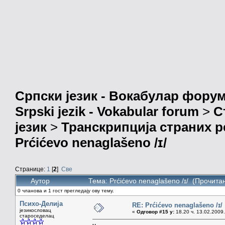
Српски језик - Вокабулар фору
Srpski jezik - Vokabular forum
>
С
језик
>
Транскрипција страних р
Prćićevo nenaglašeno /ɪ/
Странице:
1
[
2
]
Све
Аутор
Тема: Prćićevo nenaglašeno /ɪ/ (Прочита
0 чланова и 1 гост прегледају ову тему.
Психо-Делија
RE: Prćićevo nenaglašeno /ɪ/
језикословац
«
Одговор #15 у:
18.20 ч. 13.02.2009.
староседелац