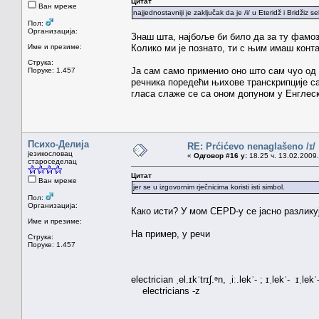
Цитат
Ван мреже
najjednostavniji je zaključak da je /i/ u Eteridž i Bridž
Пол:
Организација:
Знаш шта, најбоље би било да за ту фамоз
Име и презиме:
Колико ми је познато, ти с њим имаш конта
Струка:
Ја сам само применио оно што сам чуо од
Поруке: 1.457
речника поредећи њихове транскрипције с
гласа слаже се са оном допуном у Енглеск
Психо-Делија
RE: Prćićevo nenaglašeno /ɪ/
језикословац
«
Одговор #16 у:
18.25 ч. 13.02.2009.
староседелац
Цитат
Ван мреже
jer se u izgovornim rječnicima koristi isti simbol.
Пол:
Организација:
Како исти? У мом CEPD-у се јасно разликују /
Име и презиме:
На пример, у речи
Струка:
Поруке: 1.457
electrician ˌel.ɪkˈtrɪʃ.ᵊn, ˌiː.lekˈ- ; ɪˌlekˈ- ɪˌlekˈ-
electricians -z