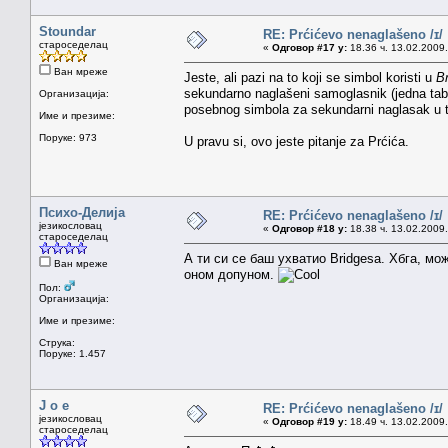
Stoundar
RE: Prćićevo nenaglašeno /ɪ/
староседелац
«
Одговор #17 у:
18.36 ч. 13.02.2009.
Ван мреже
Jeste, ali pazi na to koji se simbol koristi u
Br
sekundarno naglašeni samoglasnik (jedna tab
Организација:
posebnog simbola za sekundarni naglasak u 
Име и презиме:
Поруке: 973
U pravu si, ovo jeste pitanje za Prćića.
Психо-Делија
RE: Prćićevo nenaglašeno /ɪ/
језикословац
«
Одговор #18 у:
18.38 ч. 13.02.2009.
староседелац
А ти си се баш ухватио Bridgesa. Хбга, мо
Ван мреже
оном допуном.
Пол:
Организација:
Име и презиме:
Струка:
Поруке: 1.457
J o e
RE: Prćićevo nenaglašeno /ɪ/
језикословац
«
Одговор #19 у:
18.49 ч. 13.02.2009.
староседелац