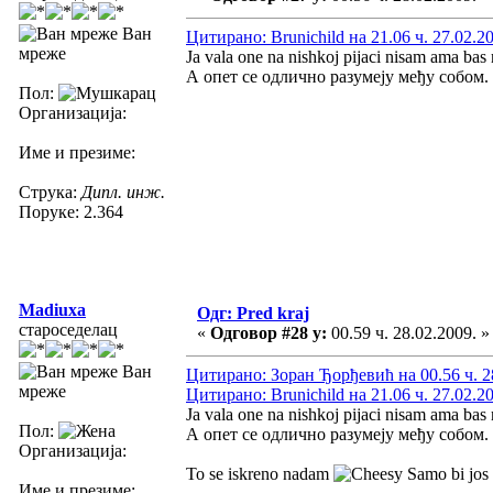
Ван
Цитирано: Brunichild на 21.06 ч. 27.02.2
мреже
Ja vala one na nishkoj pijaci nisam ama bas
А опет се одлично разумеју међу собом.
Пол:
Организација:
Име и презиме:
Струка:
Дипл. инж.
Поруке: 2.364
Madiuxa
Одг: Pred kraj
староседелац
«
Одговор #28 у:
00.59 ч. 28.02.2009. »
Ван
Цитирано: Зоран Ђорђевић на 00.56 ч. 2
мреже
Цитирано: Brunichild на 21.06 ч. 27.02.2
Ja vala one na nishkoj pijaci nisam ama bas
Пол:
А опет се одлично разумеју међу собом.
Организација:
To se iskreno nadam
Samo bi jos f
Име и презиме: