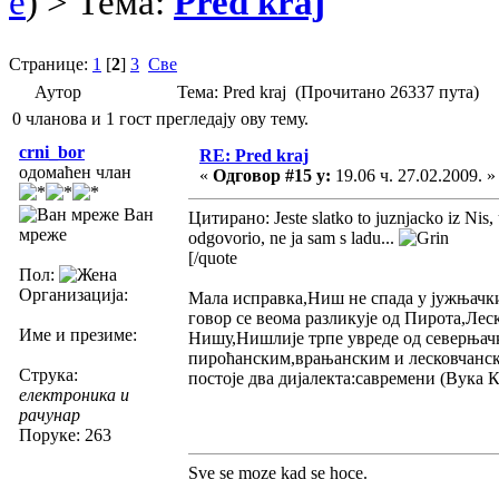
e
) > Тема:
Pred kraj
Странице:
1
[
2
]
3
Све
Аутор
Тема: Pred kraj (Прочитано 26337 пута)
0 чланова и 1 гост прегледају ову тему.
crni_bor
RE: Pred kraj
одомаћен члан
«
Одговор #15 у:
19.06 ч. 27.02.2009. »
Ван
Цитирано: Jeste slatko to juznjacko iz Nis, u 
мреже
odgovorio, ne ja sam s ladu...
[/quote
Пол:
Организација:
Мала исправка,Ниш не спада у јужњачки
говор се веома разликује од Пирота,Лес
Име и презиме:
Нишу,Нишлије трпе увреде од северњачк
пироћанским,врањанским и лесковчанск
Струка:
постоје два дијалекта:савремени (Вука
електроника и
рачунар
Поруке: 263
Sve se moze kad se hoce.