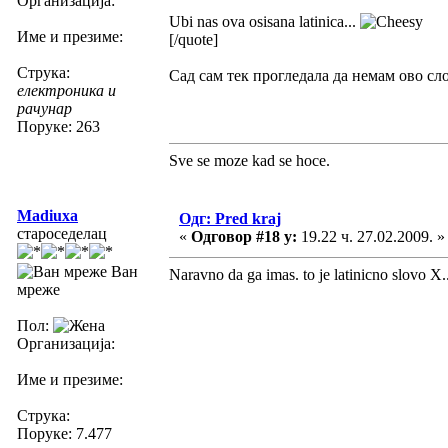
Организација:
Ubi nas ova osisana latinica...
Име и презиме:
[/quote]
Струка:
Сад сам тек прогледала да немам ово сл
електроника и
рачунар
Поруке: 263
Sve se moze kad se hoce.
Madiuxa
Одг: Pred kraj
староседелац
«
Одговор #18 у:
19.22 ч. 27.02.2009. »
Ван
Naravno da ga imas. to je latinicno slovo X..
мреже
Пол:
Организација:
Име и презиме:
Струка:
Поруке: 7.477