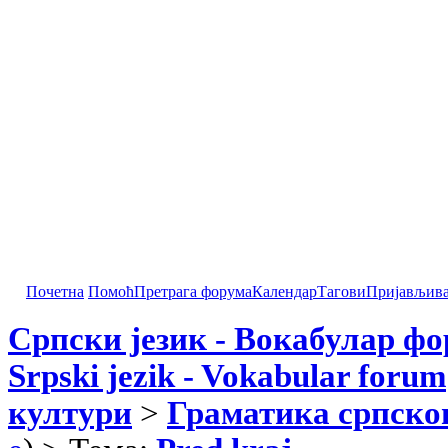
Почетна
Помоћ
Претрага форума
Календар
Тагови
Пријављив
Српски језик - Вокабулар ф
Srpski jezik - Vokabular forum
култури
>
Граматика српског