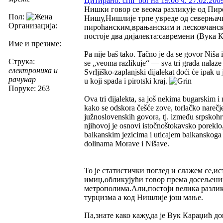
Цитирано: crni_bor на 19.06 ч. 27.02.200
Нишки говор се веома разликује од Пиро
Пол:
Нишу,Нишлије трпе увреде од северњачк
Организација:
пироћанским,врањанским и лесковчанск
постоје два дијалекта:савремени (Вука
Име и презиме:
Pa nije baš tako. Tačno je da se govor Niša 
Струка:
se „veoma razlikuje“ — sva tri grada nalaze
електроника и
Svrljiško-zaplanjski dijalekat doći će ipak u
рачунар
u koji spada i pirotski kraj.
Поруке: 263
Ova tri dijalekta, sa još nekima bugarskim 
kako se odskora češće zove, torlačko narečje
južnoslovenskih govora, tj. između srpskohr
njihovoj je osnovi istočnoštokavsko poreklo,
balkanskim jezicima i uticajem balkanskoga s
dolinama Morave i Nišave.
То је статистички поглед и слажем се,и
имиџ,обликујући говор према досељениц
метрополима.Али,постоји велика разлик
турцизма а код Нишлије још мање.
Па,знате како кажу,да је Вук Караџић д