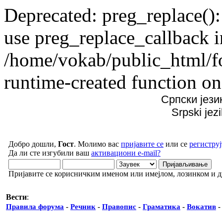
Deprecated: preg_replace():
use preg_replace_callback i
/home/vokab/public_html/f
runtime-created function on
Српски јези
Srpski jez
Добро дошли,
Гост
. Молимо вас
пријавите се
или се
региструј
Да ли сте изгубили ваш
активациони e-mail?
Пријавите се корисничким именом или имејлом, лозинком и 
Вести
:
Правила форума
-
Речник
-
Правопис
-
Граматика
-
Вокатив