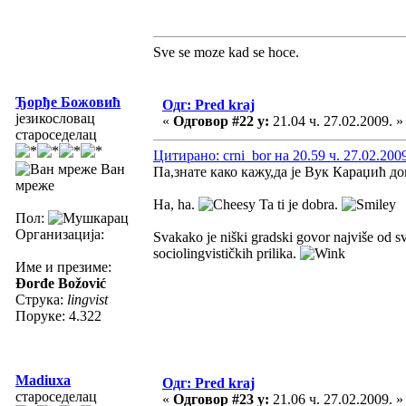
Sve se moze kad se hoce.
Ђорђе Божовић
Одг: Pred kraj
језикословац
«
Одговор #22 у:
21.04 ч. 27.02.2009. »
староседелац
Цитирано: crni_bor на 20.59 ч. 27.02.200
Ван
Па,знате како кажу,да је Вук Караџић д
мреже
Ha, ha.
Ta ti je dobra.
Пол:
Организација:
Svakako je niški gradski govor najviše od s
sociolingvističkih prilika.
Име и презиме:
Đorđe Božović
Струка:
lingvist
Поруке: 4.322
Madiuxa
Одг: Pred kraj
староседелац
«
Одговор #23 у:
21.06 ч. 27.02.2009. »