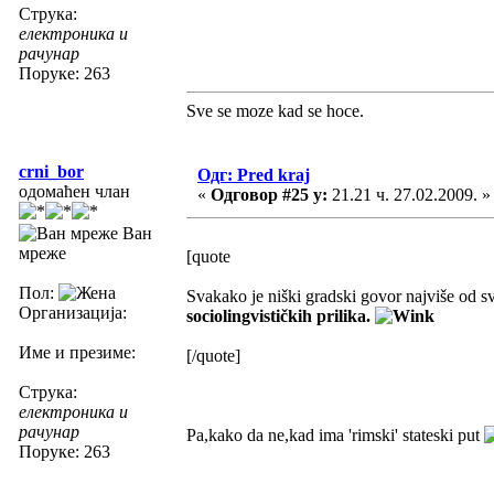
Струка:
електроника и
рачунар
Поруке: 263
Sve se moze kad se hoce.
crni_bor
Одг: Pred kraj
одомаћен члан
«
Одговор #25 у:
21.21 ч. 27.02.2009. »
Ван
мреже
[quote
Пол:
Svakako je niški gradski govor najviše od 
Организација:
sociolingvističkih prilika.
Име и презиме:
[/quote]
Струка:
електроника и
рачунар
Pa,kako da ne,kad ima 'rimski' stateski put
Поруке: 263