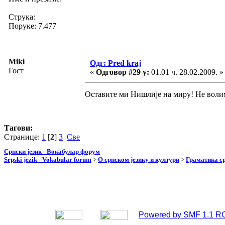
Струка:
Поруке: 7.477
Miki
Одг: Pred kraj
Гост
«
Одговор #29 у:
01.01 ч. 28.02.2009. »
Оставите ми Нишлије на миру! Не воли
Тагови:
Странице:
1
[
2
]
3
Све
Српски језик - Вокабулар форум
Srpski jezik - Vokabular forum
>
О српском језику и култури
>
Граматика ср
Powered by SMF 1.1 R