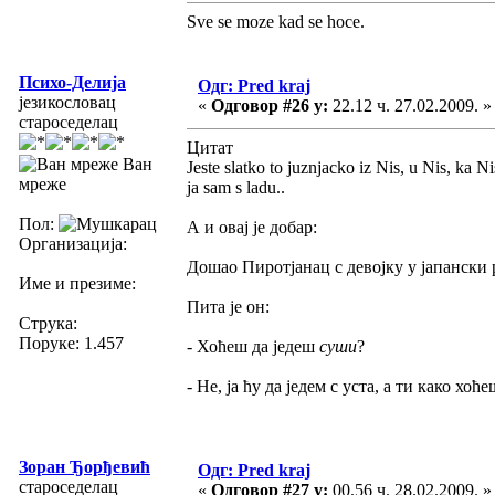
Sve se moze kad se hoce.
Психо-Делија
Одг: Pred kraj
језикословац
«
Одговор #26 у:
22.12 ч. 27.02.2009. »
староседелац
Цитат
Ван
Jeste slatko to juznjacko iz Nis, u Nis, ka Ni
мреже
ja sam s ladu..
Пол:
А и овај је добар:
Организација:
Дошао Пиротјанац с девојку у јапански 
Име и презиме:
Пита је он:
Струка:
Поруке: 1.457
- Хоћеш да једеш
суши
?
- Не, ја ћу да једем с уста, а ти како хоћ
Зоран Ђорђевић
Одг: Pred kraj
староседелац
«
Одговор #27 у:
00.56 ч. 28.02.2009. »