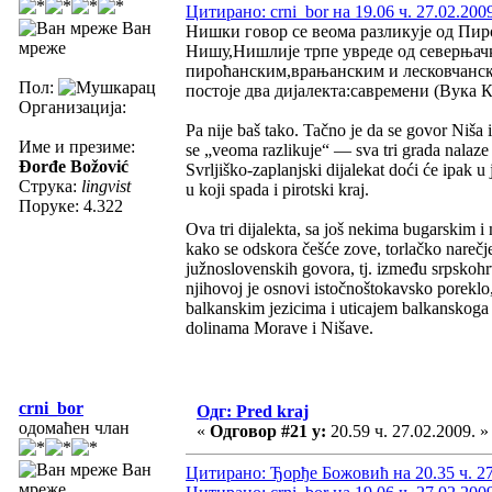
Цитирано: crni_bor на 19.06 ч. 27.02.200
Ван
Нишки говор се веома разликује од Пиро
мреже
Нишу,Нишлије трпе увреде од северњачк
пироћанским,врањанским и лесковчанск
Пол:
постоје два дијалекта:савремени (Вука
Организација:
Pa nije baš tako. Tačno je da se govor Niša 
Име и презиме:
se „veoma razlikuje“ — sva tri grada nalaze
Đorđe Božović
Svrljiško-zaplanjski dijalekat doći će ipak u
Струка:
lingvist
u koji spada i pirotski kraj.
Поруке: 4.322
Ova tri dijalekta, sa još nekima bugarskim 
kako se odskora češće zove, torlačko narečje
južnoslovenskih govora, tj. između srpskohr
njihovoj je osnovi istočnoštokavsko poreklo,
balkanskim jezicima i uticajem balkanskoga s
dolinama Morave i Nišave.
crni_bor
Одг: Pred kraj
одомаћен члан
«
Одговор #21 у:
20.59 ч. 27.02.2009. »
Ван
Цитирано: Ђорђе Божовић на 20.35 ч. 27
мреже