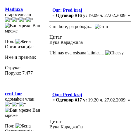
Madiuxa
Одг: Pred kraj
староседелац
«
Одговор #16 у:
19.09 ч. 27.02.2009. »
Ван
Crni bore, pa pobogu...
мреже
Цитат
Пол:
Вука Караджића
Организација:
Ubi nas ova osisana latinica...
Име и презиме:
Струка:
Поруке: 7.477
crni_bor
Одг: Pred kraj
одомаћен члан
«
Одговор #17 у:
19.20 ч. 27.02.2009. »
Ван
мреже
Цитат
Пол:
Вука Караджића