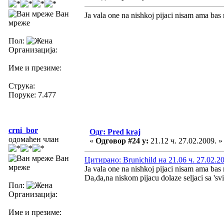
Ван
Ja vala one na nishkoj pijaci nisam ama bas
мреже
Пол:
Организација:
Име и презиме:
Струка:
Поруке: 7.477
crni_bor
Одг: Pred kraj
одомаћен члан
«
Одговор #24 у:
21.12 ч. 27.02.2009. »
Ван
Цитирано: Brunichild на 21.06 ч. 27.02.2
мреже
Ja vala one na nishkoj pijaci nisam ama bas
Da,da,na niskom pijacu dolaze seljaci sa 'svih
Пол:
Организација:
Име и презиме: