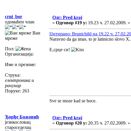
crni_bor
Одг: Pred kraj
одомаћен члан
«
Одговор #19 у:
19.23 ч. 27.02.2009. »
Ван
Цитирано: Brunichild на 19.22 ч. 27.02.2
мреже
Naravno da ga imas. to je latinicno slovo X..
Пол:
Е,срце си!
Организација:
Име и презиме:
Струка:
електроника и
рачунар
Поруке: 263
Sve se moze kad se hoce.
Ђорђе Божовић
Одг: Pred kraj
језикословац
«
Одговор #20 у:
20.35 ч. 27.02.2009. »
староседелац