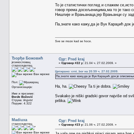
То је статистички поглед и слажем се,ист
говор према досељеницима,ма то је тако с
Нишлије и Врањанаца,јер Врањанци су зад
Па,знате како кажу,да је Вук Караџић док
Sve se moze kad se hoce.
Ђорђе Божовић
Одг: Pred kraj
језикословац
«
Одговор #22 у:
21.04 ч. 27.02.2009. »
староседелац
Цитирано: crni_bor на 20.59 ч. 27.02.2009.
Ван мреже
Па,знате како кажу,да је Вук Караџић док је описме
Пол:
Ha, ha.
Ta ti je dobra.
Организација:
Име и презиме:
Svakako je niški gradski govor najviše od svi
Đorđe Božović
Струка:
lingvist
prilika.
Поруке: 4.322
Madiuxa
Одг: Pred kraj
староседелац
«
Одговор #23 у:
21.06 ч. 27.02.2009. »
Ван мреже
Ja vala one na nishkoj pijaci nisam ama bas 