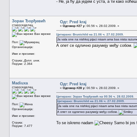
- Не, ја ћу да једем с уста, а ти како хоће
Зоран Ђорђевић
Одг: Pred kraj
староседелац
«
Одговор #27 у:
00.56 ч. 28.02.2009. »
Ван мреже
Цитирано: Brunichild на 21.06 ч. 27.02.2009.
Ja vala one na nishkoj pijaci nisam ama bas nista razum
Пол:
А опет се одлично разумеју међу собом.
Организација:
Име и презиме:
Струка:
Дипл. инж.
Поруке: 2.364
Madiuxa
Одг: Pred kraj
староседелац
«
Одговор #28 у:
00.59 ч. 28.02.2009. »
Ван мреже
Цитирано: Зоран Ђорђевић на 00.56 ч. 28.02.2009.
Цитирано: Brunichild на 21.06 ч. 27.02.2009.
Пол:
Ja vala one na nishkoj pijaci nisam ama bas nista razum
Организација:
А опет се одлично разумеју међу собом.
Име и презиме:
To se iskreno nadam
Samo bi jos f
Струка:
Поруке: 7.477