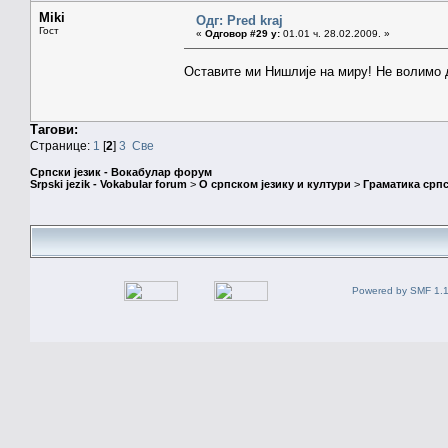
Miki
Одг: Pred kraj
Гост
«
Одговор #29 у:
01.01 ч. 28.02.2009. »
Оставите ми Нишлије на миру! Не волимо
Тагови:
Странице:
1
[
2
]
3
Све
Српски језик - Вокабулар форум
Srpski jezik - Vokabular forum
>
О српском језику и култури
>
Граматика српс
Powered by SMF 1.