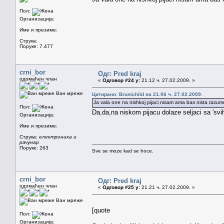
Пол:
Организација:
Име и презиме:
Струка:
Поруке: 7.477
crni_bor
Одг: Pred kraj
одомаћен члан
«
Одговор #24 у:
21.12 ч. 27.02.2009. »
Ван мреже
Цитирано: Brunichild на 21.06 ч. 27.02.2009.
Ja vala one na nishkoj pijaci nisam ama bas nista razum
Пол:
Da,da,na niskom pijacu dolaze seljaci sa 'svih 
Организација:
Име и презиме:
Струка:
електроника и
рачунар
Поруке: 263
Sve se moze kad se hoce.
crni_bor
Одг: Pred kraj
одомаћен члан
«
Одговор #25 у:
21.21 ч. 27.02.2009. »
Ван мреже
[quote
Пол:
Организација: