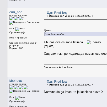
crni_bor
Одг: Pred kraj
одомаћен члан
«
Одговор #17 у:
19.20 ч. 27.02.2009. »
Ван мреже
Пол:
Цитат
Организација:
Вука Караджића
Име и презиме:
Ubi nas ova osisana latinica...
Струка:
електроника и
рачунар
[/quote]
Поруке: 263
Сад сам тек прогледала да немам ово сл
Sve se moze kad se hoce.
Madiuxa
Одг: Pred kraj
староседелац
«
Одговор #18 у:
19.22 ч. 27.02.2009. »
Ван мреже
Naravno da ga imas. to je latinicno slovo X...
Пол:
Организација:
Име и презиме: