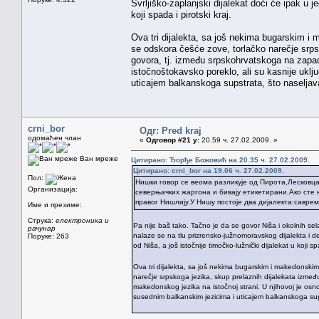
Svrljiško-zaplanjski dijalekat doći će ipak u j
koji spada i pirotski kraj.
Ova tri dijalekta, sa još nekima bugarskim i
se odskora češće zove, torlačko narečje srps
govora, tj. između srpskohrvatskoga na zapad
istočnoštokavsko poreklo, ali su kasnije ukl
uticajem balkanskoga supstrata, što naseljava
crni_bor
Одг: Pred kraj
одомаћен члан
«
Одговор #21 у:
20.59 ч. 27.02.2009. »
Ван мреже
Цитирано: Ђорђе Божовић на 20.35 ч. 27.02.2009.
Цитирано: crni_bor на 19.06 ч. 27.02.2009.
Пол:
Нишки говор се веома разликује од Пирота,Лесковца
Организација:
северњачких жаргона и бивају етикетирани.Ако сте
правог Нишлију.У Нишу постоје два дијалекта:савр
Име и презиме:
Струка:
електроника и
Pa nije baš tako. Tačno je da se govor Niša i okolnih sel
рачунар
nalaze se na tlu prizrensko-južnomoravskog dijalekta i de
Поруке: 263
od Niša, a još istočnije timočko-lužnički dijalekat u koji sp
Ova tri dijalekta, sa još nekima bugarskim i makedonskim
narečje srpskoga jezika, skup prelaznih dijalekata izmeđ
makedonskog jezika na istočnoj strani. U njihovoj je osn
susednim balkanskim jezicima i uticajem balkanskoga sups