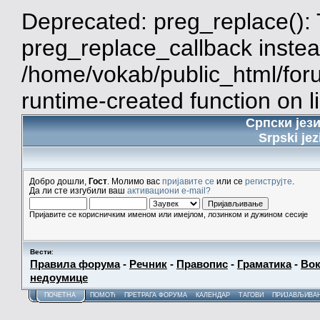
Deprecated: preg_replace(): 
preg_replace_callback instea
/home/vokab/public_html/for
runtime-created function on l
Српски јез
Srpski jez
Добро дошли,
Гост
. Молимо вас
пријавите се
или се
региструјте
.
Да ли сте изгубили ваш
активациони e-mail?
Пријавите се корисничким именом или имејлом, лозинком и дужином сесије
Вести
:
Правила форума
-
Речник
-
Правопис
-
Граматика
-
Вок
недоумице
ПОЧЕТНА
ПОМОЋ
ПРЕТРАГА ФОРУМА
КАЛЕНДАР
ТАГОВИ
ПРИЈАВЉИВА