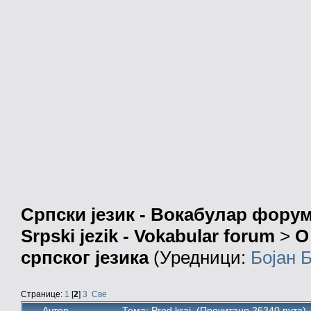
Српски језик - Вокабулар фору
Srpski jezik - Vokabular forum
>
О
српског језика
(Уредници:
Бојан 
Странице:
1
[
2
]
3
Све
Аутор
Тема: Pred kraj (Прочитано 26340 пута)