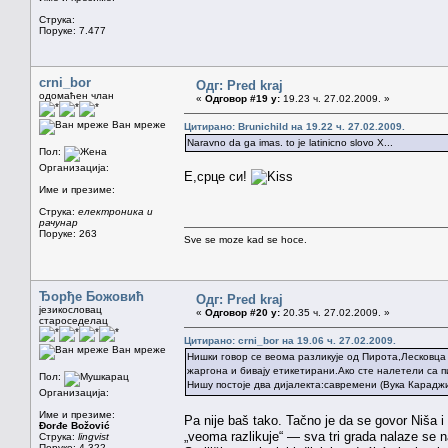
Струка:
Поруке: 7.477
crni_bor
Одг: Pred kraj
одомаћен члан
«
Одговор #19 у:
19.23 ч. 27.02.2009. »
Ван мреже
Цитирано: Brunichild на 19.22 ч. 27.02.2009.
Naravno da ga imas. to je latinicno slovo X...
Пол:
Организација:
Е,срце си!
Име и презиме:
Струка:
електроника и
рачунар
Поруке: 263
Sve se moze kad se hoce.
Ђорђе Божовић
Одг: Pred kraj
језикословац
«
Одговор #20 у:
20.35 ч. 27.02.2009. »
староседелац
Цитирано: crni_bor на 19.06 ч. 27.02.2009.
Ван мреже
Нишки говор се веома разликује од Пирота,Лесковца 
жаргона и бивају етикетирани.Ако сте налетели са 
Пол:
Нишу постоје два дијалекта:савремени (Вука Карадж
Организација:
Име и презиме:
Pa nije baš tako. Tačno je da se govor Niša i 
Đorđe Božović
„veoma razlikuje“ — sva tri grada nalaze se 
Струка:
lingvist
Поруке: 4.322