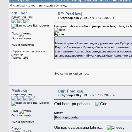
0 чланова и 1 гост прегледају ову тему.
crni_bor
RE: Pred kraj
одомаћен члан
«
Одговор #15 у:
19.06 ч. 27.02.2009. »
Ван мреже
Цитирано: Jeste slatko to juznjacko iz Nis, u Nis, ka Ni
Пол:
[/quote
Организација:
Мала исправка,Ниш не спада у јужњачки део Србије,
Име и презиме:
Пирота,Лесковца и Врања,због притиска становништв
Струка:
електроника и
сте налетели са пироћанским,врањанским и лесковча
рачунар
дијалекта:савремени (Вука Караджића)и сврљичко-з
Поруке: 263
Sve se moze kad se hoce.
Madiuxa
Одг: Pred kraj
староседелац
«
Одговор #16 у:
19.09 ч. 27.02.2009. »
Ван мреже
Crni bore, pa pobogu...
Пол:
Цитат
Организација:
Вука Караджића
Име и презиме:
Ubi nas ova osisana latinica...
Струка:
Поруке: 7.477