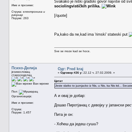
Svakako je niški gradski govor najviše od sv
Име и презиме:
sociolingvističkih prilika.
Струка:
електроника и
рачунар
[/quote]
Поруке: 263
Pa,kako da ne,kad ima 'rimski' stateski put
Sve se moze kad se hoce.
Психо-Делија
Одг: Pred kraj
језикословац
«
Одговор #26 у:
22.12 ч. 27.02.2009. »
староседелац
Цитат
Ван мреже
Jeste slatko to juznjacko iz Nis, u Nis, ka Nis itd... Seca
Пол:
А и овај је добар:
Организација:
Име и презиме:
Дошао Пиротјанац с девојку у јапански рес
Струка:
Поруке: 1.457
Пита је он:
- Хоћеш да једеш
суши
?