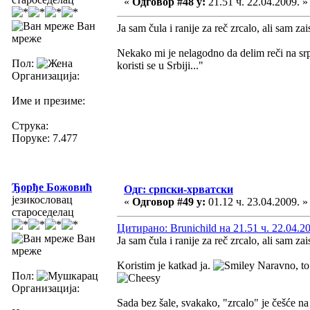
«
Одговор #48 у:
21.51 ч. 22.04.2009. »
Ван
Ja sam čula i ranije za reč zrcalo, ali sam zai
мреже
Nekako mi je nelagodno da delim reči na srp
Пол:
koristi se u Srbiji..."
Организација:
Име и презиме:
Струка:
Поруке: 7.477
Ђорђе Божовић
Одг: српски-хрватски
језикословац
«
Одговор #49 у:
01.12 ч. 23.04.2009. »
староседелац
Цитирано: Brunichild на 21.51 ч. 22.04.2
Ван
Ja sam čula i ranije za reč zrcalo, ali sam zai
мреже
Koristim je katkad ja.
Naravno, to n
Пол:
Организација:
Sada bez šale, svakako, "zrcalo" je češće n