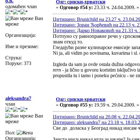
b.n.
Одг: српски-хрватски
одомаћен члан
«
Одговор #54 у:
23.33 ч. 24.04.2009. »
Ван
Цитирано: Brunichild на 23.27 ч. 23.04.2
мреже
Цитирано: Зоран Ђорђевић на 22.13 ч. 2
Цитирано: Дарко Новаковић на 21.33 ч. 
Организација:
Потпуно су равноправне речи у српском 
знам откуд то.
Име и презиме:
Гледајући разне кулинарске емисије запа
Ni ja, ali vidim po novinama, kuvarima i sl. 
Струка:
Поруке: 373
Izgleda da sam ja ovde ostala dužna odgovo
rern
- ja lično u govoru koristim isključivo i
propustila tu i tamo i poneku pećnicu - ne z
aleksandra7
Одг: српски-хрватски
члан
«
Одговор #55 у:
19.59 ч. 29.04.2009. »
Ван
Цитирано: Brunichild на 20.08 ч. 22.04.2
мреже
Цитирано: aleksandra7 на 23.18 ч. 18.03.
Све до доласка у Београд никад нисам ч
Пол:
Организација:
Заиста ниси никад чула за шкаре? Ја сам 