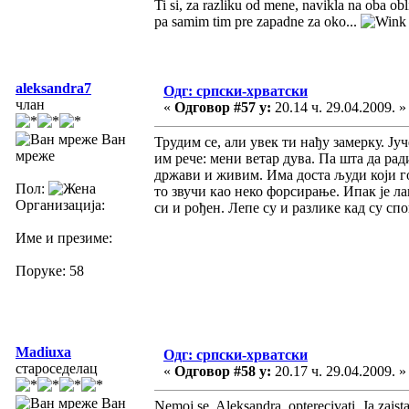
Ti si, za razliku od mene, navikla na oba obli
pa samim tim pre zapadne za oko...
aleksandra7
Одг: српски-хрватски
члан
«
Одговор #57 у:
20.14 ч. 29.04.2009. »
Ван
Трудим се, али увек ти нађу замерку. Ју
мреже
им рече: мени ветар дува. Па шта да рад
држави и живим. Има доста људи који го
Пол:
то звучи као неко форсирање. Ипак је л
Организација:
си и рођен. Лепе су и разлике кад су сп
Име и презиме:
Поруке: 58
Madiuxa
Одг: српски-хрватски
староседелац
«
Одговор #58 у:
20.17 ч. 29.04.2009. »
Ван
Nemoj se, Aleksandra, opterecivati. Ja zaist