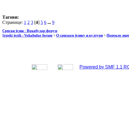
Тагови:
Странице:
1
2
3
[
4
]
5
6
...
9
Српски језик - Вокабулар форум
Srpski jezik - Vokabular forum
>
О српском језику и култури
>
Порекло зна
Powered by SMF 1.1 R