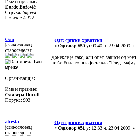
Име и презиме:
Đorđe Božović
Струка:
lingvist
Поруке: 4.322
Оли
Одг: српски-хрватски
језикословац
«
Одговор #50 у:
09.40 ч. 23.04.2009. »
староседелац
Донекле је тако, али опет, зависи од ко
Ван
не би била то што јесте као "Гледа мајму
мреже
Организација:
Име и презиме:
Оливера Потић
Поруке: 993
alcesta
Одг: српски-хрватски
језикословац
«
Одговор #51 у:
12.33 ч. 23.04.2009. »
староседелац