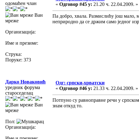
одомаћен члан
«
Одговор #45 у:
21.20 ч. 22.04.2009. »
Ван
Па добро, хвала. Размислићу још мало, ми
мреже
неприродно да се држим само једног изр
Организација:
Име и презиме:
Струка:
Поруке: 373
Дарко Новаковић
Одг: српски-хрватски
уредник форума
«
Одговор #46 у:
21.33 ч. 22.04.2009. »
староседелац
Потпуно су равноправне речи у српском 
Ван
знам откуд то.
мреже
Пол:
Организација:
Име и презиме: