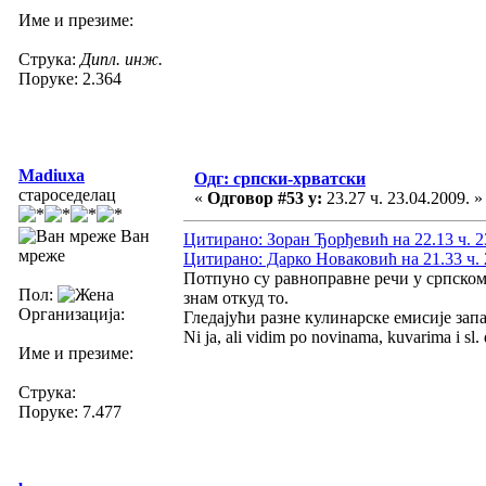
Име и презиме:
Струка:
Дипл. инж.
Поруке: 2.364
Madiuxa
Одг: српски-хрватски
староседелац
«
Одговор #53 у:
23.27 ч. 23.04.2009. »
Ван
Цитирано: Зоран Ђорђевић на 22.13 ч. 2
мреже
Цитирано: Дарко Новаковић на 21.33 ч. 
Потпуно су равноправне речи у српском 
Пол:
знам откуд то.
Организација:
Гледајући разне кулинарске емисије запа
Ni ja, ali vidim po novinama, kuvarima i sl. 
Име и презиме:
Струка:
Поруке: 7.477