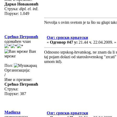
Дарко Новаковић
Струка:
dipl. el. inž.
Поруке: 1.049
Nevolja s ovim svetom je ta što su glupi tak
Срећко Петровић
Одг: српски-хрватски
одомаћен члан
«
Одговор #47 у:
21.44 ч. 22.04.2009. »
Ван
Odnosno srpskog-hrvatskog, ne znam da li s
мреже
taj pojam dolazi od staroslovenskog "zrcati"
umom itd).
Пол:
Организација:
/
Име и презиме:
Срећко Петровић
Струка:
Поруке: 387
Madiuxa
Одг: српски-хрватски
староседелац