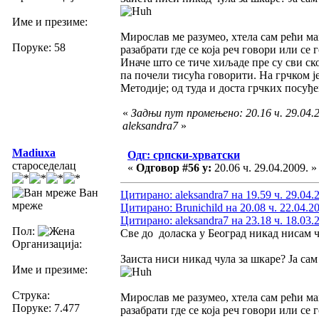
Име и презиме:
Мирослав ме разумео, хтела сам рећи мак
Поруке: 58
разабрати где се која реч говори или с
Иначе што се тиче хиљаде пре су сви ск
па почели тисућа говорити. На грчком ј
Методије; од туда и доста грчких посуђе
«
Задњи пут промењено: 20.16 ч. 29.04.2
aleksandra7
»
Madiuxa
Одг: српски-хрватски
староседелац
«
Одговор #56 у:
20.06 ч. 29.04.2009. »
Ван
Цитирано: aleksandra7 на 19.59 ч. 29.04.
мреже
Цитирано: Brunichild на 20.08 ч. 22.04.2
Цитирано: aleksandra7 на 23.18 ч. 18.03.
Пол:
Све до доласка у Београд никад нисам ч
Организација:
Заиста ниси никад чула за шкаре? Ја сам 
Име и презиме:
Струка:
Мирослав ме разумео, хтела сам рећи мак
Поруке: 7.477
разабрати где се која реч говори или с