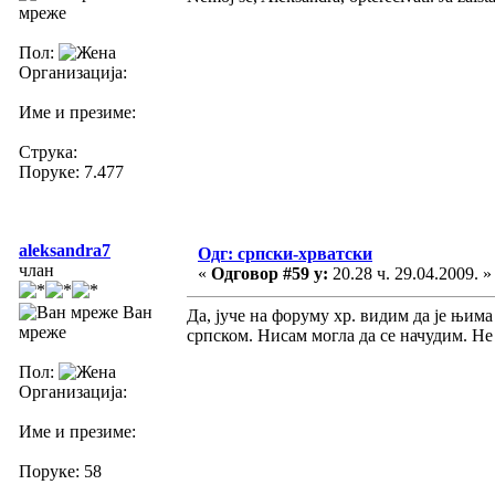
мреже
Пол:
Организација:
Име и презиме:
Струка:
Поруке: 7.477
aleksandra7
Одг: српски-хрватски
члан
«
Одговор #59 у:
20.28 ч. 29.04.2009. »
Ван
Да, јуче на форуму хр. видим да је њим
мреже
српском. Нисам могла да се начудим. Не
Пол:
Организација:
Име и презиме:
Поруке: 58