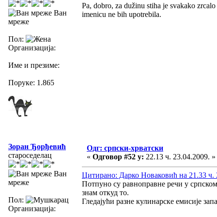
Pa, dobro, za dužinu stiha je svakako zrcalo
Ван
imenicu ne bih upotrebila.
мреже
Пол:
Организација:
Име и презиме:
Поруке: 1.865
Зоран Ђорђевић
Одг: српски-хрватски
староседелац
«
Одговор #52 у:
22.13 ч. 23.04.2009. »
Ван
Цитирано: Дарко Новаковић на 21.33 ч. 
мреже
Потпуно су равноправне речи у српском 
знам откуд то.
Пол:
Гледајући разне кулинарске емисије запа
Организација: