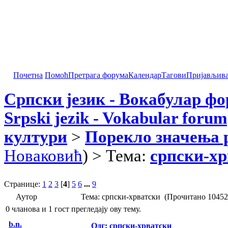
Почетна
Помоћ
Претрага форума
Календар
Тагови
Пријављив
Српски језик - Вокабулар ф
Srpski jezik - Vokabular forum
култури
>
Порекло значења 
Новаковић
) > Тема:
српски-хр
Странице:
1
2
3
[
4
]
5
6
...
9
Аутор
Тема: српски-хрватски (Прочитано 10452
0 чланова и 1 гост прегледају ову тему.
b.n.
Одг: српски-хрватски