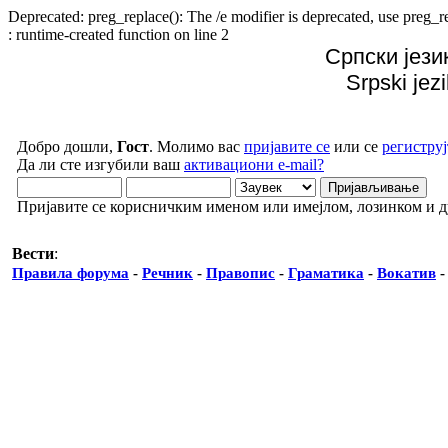
Deprecated: preg_replace(): The /e modifier is deprecated, use preg
: runtime-created function on line 2
Српски јези
Srpski jez
Добро дошли,
Гост
. Молимо вас
пријавите се
или се
региструј
Да ли сте изгубили ваш
активациони e-mail?
Пријавите се корисничким именом или имејлом, лозинком и 
Вести
:
Правила форума
-
Речник
-
Правопис
-
Граматика
-
Вокатив