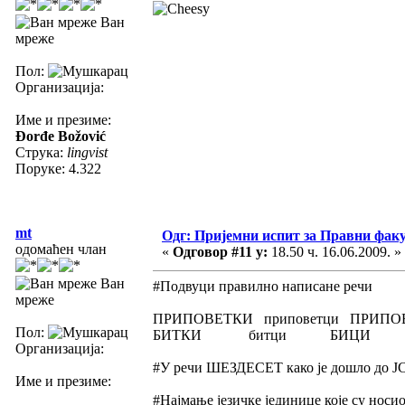
Ван
мреже
Пол:
Организација:
Име и презиме:
Đorđe Božović
Струка:
lingvist
Поруке: 4.322
mt
Одг: Пријемни испит за Правни фак
одомаћен члан
«
Одговор #11 у:
18.50 ч. 16.06.2009. »
Ван
#Подвуци правилно написане речи
мреже
ПРИПОВЕТКИ приповетци ПРИПО
Пол:
БИТКИ битци БИЦИ
Организација:
#У речи ШЕЗДЕСЕТ како је дошло до 
Име и презиме:
#Најмање језичке јединице које су носи