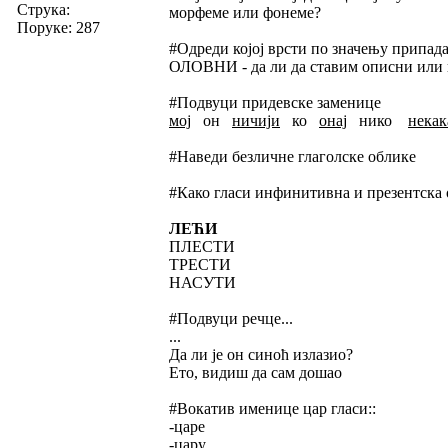
Струка:
морфеме или фонеме?
Поруке: 287
#Одреди којој врсти по значењу припада
ОЛОВНИ - да ли да ставим описни или
#Подвуци придевске заменице
мој
он
ничији
ко
онај
нико
некак
#Наведи безличне глаголске облике
#Како гласи инфинитивна и презентска 
ЛЕЋИ
ПЛЕСТИ
ТРЕСТИ
НАСУТИ
#Подвуци речце...
...
Да ли је он синоћ излазио?
Ето, видиш да сам дошао
#Вокатив именице цар гласи::
-царе
-цару