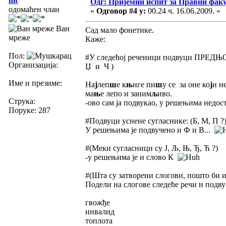
mt
Одг: Пријемни испит за Правни фак
одомаћен члан
«
Одговор #4 у:
00.24 ч. 16.06.2009. »
Ван
Сад мало фонетике.
мреже
Каже:
Пол:
#У следећој реченици подвуци ПРЕДЊОН
Организација:
Џ и Ч )
Име и презиме:
На
ј
леп
ш
е к
њ
иге пи
ш
у се за оне ко
ј
и н
ма
њ
е лепо и заним
љ
иво.
Струка:
-ово сам ја подвукао, у решењима недос
Поруке: 287
#Подвуци уснене сугласнике: (Б, М, П ?
У решењима је подвучено и Ф и В...
#(Меки сугласници су Ј, Љ, Њ, Ђ, Ћ ?)
-у решењима је и слово К
#(Шта су затворени слогови, пошто би и
Подели на слогове следеће речи и подву
гвожђе
инвалид
топлота