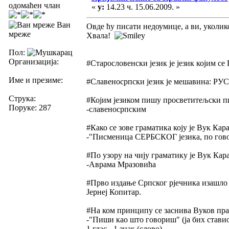
одомаћен члан
«
у:
14.23 ч. 15.06.2009. »
Ван
Овде ћу писати недоумице, а ви, уколик
мреже
Хвала!
Пол:
Организација:
#Старословенски језик је језик којим 
Име и презиме:
#Славеносрпски језик је мешавин
Струка:
#Којим језиком пишу просветитељски пис
Поруке: 287
-славеносрпским
#Како се зове граматика коју је Вук Кар
-"Писменица СЕРБСКОГ језика, по гово
#По узору на чију граматику је Вук Кар
-Аврама Мразовића
#Прво издање Српског рјечника изашло
Јернеј Копитар.
#На ком принципу се заснива Вуков пр
-"Пиши као што говориш" (ја бих ставио
1 глас - 1 знак (слово)