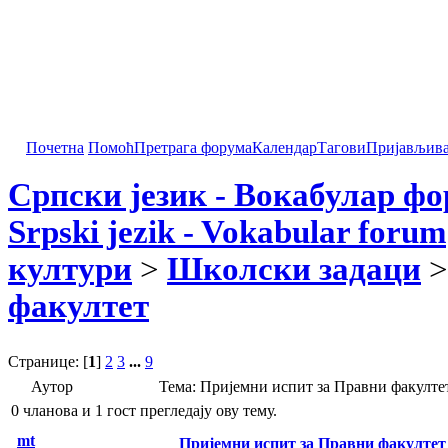
Почетна
Помоћ
Претрага форума
Календар
Тагови
Пријављив
Српски језик - Вокабулар ф
Srpski jezik - Vokabular forum
култури
>
Школски задаци
>
факултет
Странице: [
1
]
2
3
...
9
Аутор
Тема: Пријемни испит за Правни факулте
0 чланова и 1 гост прегледају ову тему.
mt
Пријемни испит за Правни факултет