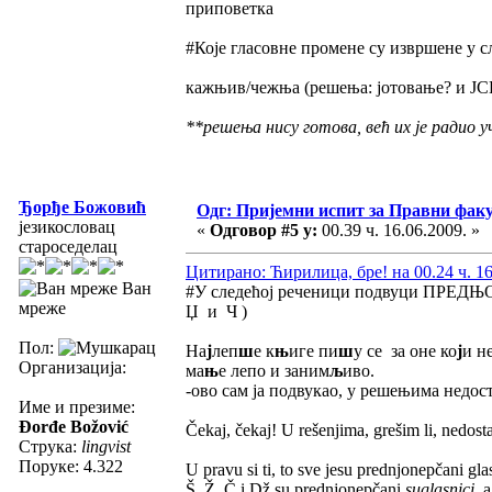
приповетка
#Које гласовне промене су извршене у с
кажњив/чежња (решења: јотовање? и Ј
**решења нису готова, већ их је радио 
Ђорђе Божовић
Одг: Пријемни испит за Правни фак
језикословац
«
Одговор #5 у:
00.39 ч. 16.06.2009. »
староседелац
Цитирано: Ћирилица, бре! на 00.24 ч. 16
Ван
#У следећој реченици подвуци ПРЕДЊОН
мреже
Џ и Ч )
Пол:
На
ј
леп
ш
е к
њ
иге пи
ш
у се за оне ко
ј
и н
Организација:
ма
њ
е лепо и заним
љ
иво.
-ово сам ја подвукао, у решењима недос
Име и презиме:
Đorđe Božović
Čekaj, čekaj! U rešenjima, grešim li, nedosta
Струка:
lingvist
Поруке: 4.322
U pravu si ti, to sve jesu prednjonepčani gla
Š, Ž, Č i Dž su prednjonepčani
suglasnici
, 