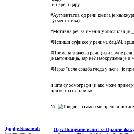
-и царе и цару
#Аугментатив од речи књига је књижури
аугментатива)
#Мотивна реч за именицу мислилац је 
#Испиши суфиксе у речима бацАЧ, вр
#Промена значења речи (или групе речи)
је метонимија, зар не? (заокружена је и 
#Израз "цела свадба гледа у њега" је пр
и шта су хомографи (и ако може пример
пример за историзме
Ух
а само смо прешли пети
Ђорђе Божовић
Одг: Пријемни испит за Правни фак
језикословац