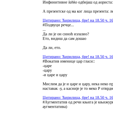
Инфинитивне
lahko
одбијаш од аориста: л
А презентске од ма ког лица презента: ле
Цитирано: Ћирилица, бре! на 18.50 ч. 16
#Подвуци речце...
...
Да ли је он синоћ излазио?
Ето, видиш да сам дошао
Да ли, ето.
Цитирано: Ћирилица, бре! на 18.50 ч. 16
#Вокатив именице цар гласи::
-царе
-цару
-и царе и цару
Мислим да је и царе и цару, нека неко 
наставак -у, а касније је то меко Р отврд
Цитирано: Ћирилица, бре! на 18.50 ч. 16
#Аугментатив од речи књига је књижури
аугментатива)