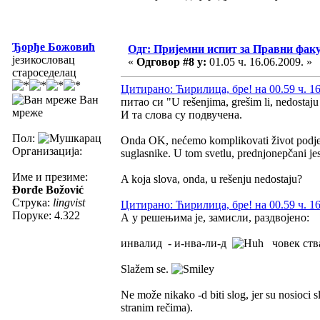
Ђорђе Божовић
Одг: Пријемни испит за Правни фак
језикословац
«
Одговор #8 у:
01.05 ч. 16.06.2009. »
староседелац
Цитирано: Ћирилица, бре! на 00.59 ч. 16
Ван
питао си "U rešenjima, grešim li, nedostaju 
мреже
И та слова су подвучена.
Пол:
Onda OK, nećemo komplikovati život podjel
Организација:
suglasnike. U tom svetlu, prednjonepčani jesu
Име и презиме:
A koja slova, onda, u rešenju nedostaju?
Đorđe Božović
Струка:
lingvist
Цитирано: Ћирилица, бре! на 00.59 ч. 16
Поруке: 4.322
А у решењима је, замисли, раздвојено:
инвалид - и-нва-ли-д
човек ства
Slažem se.
Ne može nikako -d biti slog, jer su nosioci
stranim rečima).