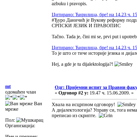
azbuku i pravopis.
Цитирано: Ћирилица, бре! на 14.23 ч. 15
#Ђуро Даничић је Вукову реформу подрж
СРПСКИ ЈЕЗИК И ПРАВОПИС
Tačno. Tada je, čini mi se, prvi put i upot
Цитирано: Ћирилица, бре! на 14.23 ч. 15
То је што се тиче историје језика и дија
Hej, a gde je tu dijalektologija?!
mt
Одг: Пријемни испит за Правни фак
одомаћен члан
«
Одговор #2 у:
19.47 ч. 15.06.2009. »
Ван
Хвала на исцрпном одговору!
мреже
А дијалектологија? Управу си, тога нем
преписао из скрипте.
Пол:
Организација:
Име и презиме: