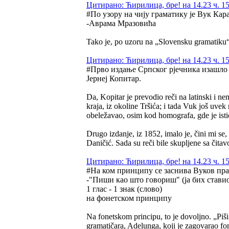
Цитирано: Ћирилица, бре! на 14.23 ч. 15
#По узору на чију граматику је Вук Кар
-Аврама Мразовића
Tako je, po uzoru na „Slovensku gramatik
Цитирано: Ћирилица, бре! на 14.23 ч. 15
#Прво издање Српског рјечника изашло
Јернеј Копитар.
Da, Kopitar je prevodio reči na latinski i 
kraja, iz okoline Tršića; i tada Vuk još uvek
obeležavao, osim kod homografa, gde je isti
Drugo izdanje, iz 1852, imalo je, čini mi se
Daničić. Sada su reči bile skupljene sa čitav
Цитирано: Ћирилица, бре! на 14.23 ч. 15
#На ком принципу се заснива Вуков пр
-"Пиши као што говориш" (ја бих ставио
1 глас - 1 знак (слово)
на фонетском принципу
Na fonetskom principu, to je dovoljno. „Piši
gramatičara, Adelunga, koji je zagovarao fo