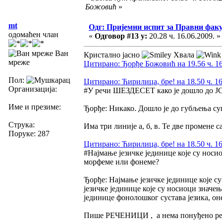
Божовић
»
mt
Одг: Пријемни испит за Правни фак
одомаћен члан
«
Одговор #13 у:
20.28 ч. 16.06.2009. »
Ван
Кристално јасно
Хвала
мреже
Цитирано: Ђорђе Божовић на 19.56 ч. 16
Пол:
Цитирано: Ћирилица, бре! на 18.50 ч. 16
Организација:
#У речи ШЕЗДЕСЕТ како је дошло до 
Име и презиме:
Ђорђе: Никако. Дошло је до губљења суг
Струка:
Има три линије а, б, в. Те две промене са
Поруке: 287
Цитирано: Ћирилица, бре! на 18.50 ч. 16
#Најмање језичке јединице које су носи
морфеме или фонеме?
Ђорђе: Најмање језичке јединице које 
језичке јединице које су носиоци значе
јединице фонолошког сустава језика, о
Пише РЕЧЕНИЦИ , а нема понуђено речи