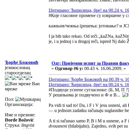
Цитирано: Ћирилица, бре! на 00.24 ч. 16
#Које гласовне промене су извршене у с
кажњив/чежња (решења: јотовање? и Ј
I ja bih tako rekao. Od reči „kaZNa, kaZNi
je, i u jednoj i u drugoj reči, ispred Nj dal
Ђорђе Божовић
Одг: Пријемни испит за Правни фак
језикословац
«
Одговор #6 у:
00.43 ч. 16.06.2009. »
староседелац
Цитирано: Ђорђе Божовић на 00.39 ч. 16
Ван
Цитирано: Ћирилица, бре! на 00.24 ч. 16
мреже
#Подвуци уснене сугласнике: (Б, М, П ?
У решењима је подвучено и Ф и В...
Пол:
Организација:
Pa vidi ti sad to! Da, i F i V jesu usneni, al
— u jednom zadatku računaju suglasnike bez
Име и презиме:
Đorđe Božović
A ti si računao samo P, B i M u usnene, a F 
Струка:
lingvist
dvousneni
(bilabijalni). Zajedno, svih pet su