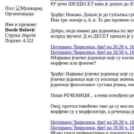
#У речи ШЕЗДЕСЕТ како је дошло до 
Пол:
Организација:
Ђорђе: Никако. Дошло је до губљења суг
Има три линије а, б, в. Те две промене са
Име и презиме:
Đorđe Božović
Добро, онда имамо два једначења по зву
Струка:
lingvist
испред звучног Д из ДЕСЕТ прешло је у 
Поруке: 4.322
Цитирано: Ћирилица, бре! на 20.28 ч. 16
Цитирано: Ћирилица, бре! на 18.50 ч. 16
#Најмање језичке јединице које су носи
морфеме или фонеме?
Ђорђе: Најмање језичке јединице које 
језичке јединице које су носиоци значе
јединице фонолошког сустава језика, о
Пише РЕЧЕНИЦИ , а нема понуђено речи
Океј, претпоставићемо тако да су мисли
морфеме су у морфологији, а реченица ј
Цитирано: Ћирилица, бре! на 20.28 ч. 16
Цитирано: Ћирилица, бре! на 18.50 ч. 16
#Како гласи инфинитивна и презентска 