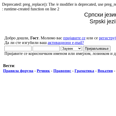
Deprecated: preg_replace(): The /e modifier is deprecated, use preg
: runtime-created function on line 2
Српски јези
Srpski jez
Добро дошли,
Гост
. Молимо вас
пријавите се
или се
региструј
Да ли сте изгубили ваш
активациони e-mail?
Пријавите се корисничким именом или имејлом, лозинком и 
Вести
:
Правила форума
-
Речник
-
Правопис
-
Граматика
-
Вокатив