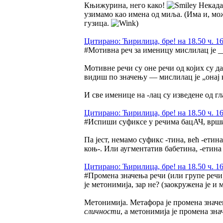
Књижурина, него како!
Некада 
узимамо као имена од миља. (Има и, мож
гузица.
)
Цитирано: Ћирилица, бре! на 18.50 ч. 16
#Мотивна реч за именицу мислилац је 
Мотивне речи су оне речи од којих су д
видиш по значењу — мислилац је „онај 
И све именице на -лац су изведене од гл
Цитирано: Ћирилица, бре! на 18.50 ч. 16
#Испиши суфиксе у речима бацАЧ, вр
Па јест, немамо суфикс -тина, већ -етина
коњ-. Или аугментатив бабетина, -етина
Цитирано: Ћирилица, бре! на 18.50 ч. 16
#Промена значења речи (или групе речи)
је метонимија, зар не? (заокружена је и 
Метонимија. Метафора је промена значењ
сличности
, а метонимија је промена зна