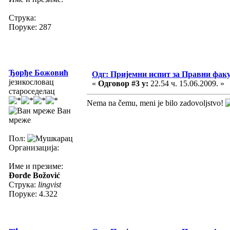
Струка:
Поруке: 287
Ђорђе Божовић
Одг: Пријемни испит за Правни фак
језикословац
«
Одговор #3 у:
22.54 ч. 15.06.2009. »
староседелац
Nema na čemu, meni je bilo zadovoljstvo!
Ван
мреже
Пол:
Организација:
Име и презиме:
Đorđe Božović
Струка:
lingvist
Поруке: 4.322