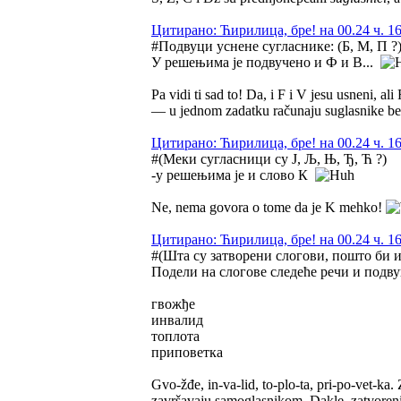
Цитирано: Ћирилица, бре! на 00.24 ч. 16
#Подвуци уснене сугласнике: (Б, М, П ?
У решењима је подвучено и Ф и В...
Pa vidi ti sad to! Da, i F i V jesu usneni, al
— u jednom zadatku računaju suglasnike bez
Цитирано: Ћирилица, бре! на 00.24 ч. 16
#(Меки сугласници су Ј, Љ, Њ, Ђ, Ћ ?)
-у решењима је и слово К
Ne, nema govora o tome da je K mehko!
Цитирано: Ћирилица, бре! на 00.24 ч. 16
#(Шта су затворени слогови, пошто би и
Подели на слогове следеће речи и подву
гвожђе
инвалид
топлота
приповетка
Gvo-žđe, in-va-lid, to-plo-ta, pri-po-vet-ka.
završavaju samoglasnikom. Dakle, zatvoreni sl