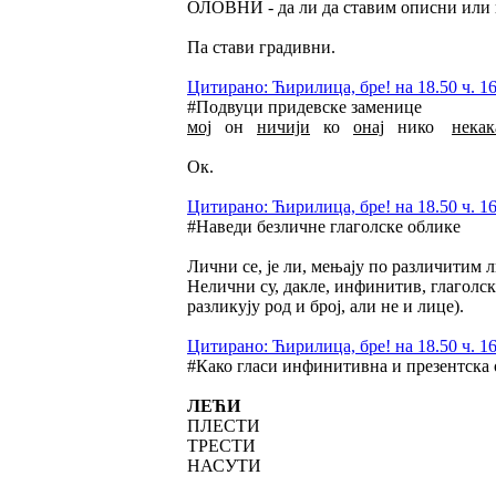
ОЛОВНИ - да ли да ставим описни или
Па стави градивни.
Цитирано: Ћирилица, бре! на 18.50 ч. 16
#Подвуци придевске заменице
мој
он
ничији
ко
онај
нико
некак
Ок.
Цитирано: Ћирилица, бре! на 18.50 ч. 16
#Наведи безличне глаголске облике
Лични се, је ли, мењају по различитим 
Нелични су, дакле, инфинитив, глаголс
разликују род и број, али не и лице).
Цитирано: Ћирилица, бре! на 18.50 ч. 16
#Како гласи инфинитивна и презентска 
ЛЕЋИ
ПЛЕСТИ
ТРЕСТИ
НАСУТИ