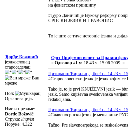
на фонетском принципу
#Ђуро Даничић је Вукову реформу подрж
СРПСКИ ЈЕЗИК И ПРАВОПИС
То је што се тиче историје језика и дија
Ђорђе Божовић
Одг: Пријемни испит за Правни фак
језикословац
«
Одговор #1 у:
18.43 ч. 15.06.2009. »
староседелац
Цитирано: Ћирилица, бре! на 14.23 ч. 15
Ван
#Старословенски језик је језик којим 
мреже
Tako je, to je prvi KNJIŽEVNI jezik — bitna 
Пол:
jezik. Samo književna sveslovenska varijan
Организација:
redakcijama.
Име и презиме:
Цитирано: Ћирилица, бре! на 14.23 ч. 15
Đorđe Božović
#Славеносрпски језик је мешавин
Струка:
lingvist
Поруке: 4.322
Tačno. Pre slavenosrpskoga se ruskoslovensk