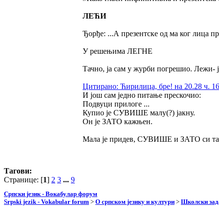
ЛЕЋИ
Ђорђе: ...А презентске од ма ког лица пре
У решењима ЛЕГНЕ
Тачно, ја сам у журби погрешио. Лежи- је
Цитирано: Ћирилица, бре! на 20.28 ч. 16
И још сам једно питање прескочио:
Подвуци прилоге ...
Купио је СУВИШЕ малу(?) јакну.
Он је ЗАТО кажњен.
Мала је придев, СУВИШЕ и ЗАТО си та
Тагови:
Странице: [
1
]
2
3
...
9
Српски језик - Вокабулар форум
Srpski jezik - Vokabular forum
>
О српском језику и култури
>
Школски зад