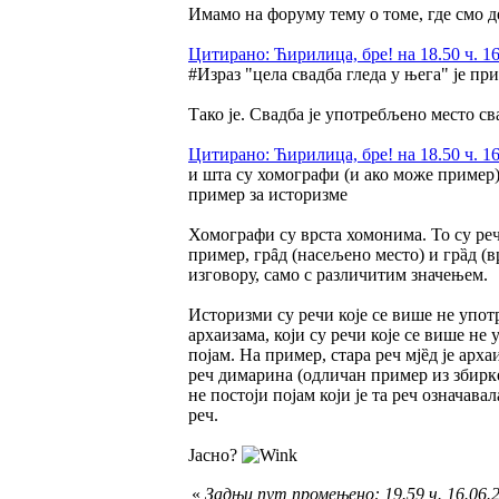
Имамо на форуму тему о томе, где смо 
Цитирано: Ћирилица, бре! на 18.50 ч. 16
#Израз "цела свадба гледа у њега" је пр
Тако је. Свадба је употребљено место св
Цитирано: Ћирилица, бре! на 18.50 ч. 16
и шта су хомографи (и ако може пример
пример за историзме
Хомографи су врста хомонима. То су речи
пример, грȃд (насељено место) и грȁд (
изговору, само с различитим значењем.
Историзми су речи које се више не употр
архаизама, који су речи које се више не
појам. На пример, стара реч мјȅд је архаи
реч димарина (одличан пример из збирк
не постоји појам који је та реч означава
реч.
Јасно?
«
Задњи пут промењено: 19.59 ч. 16.06.