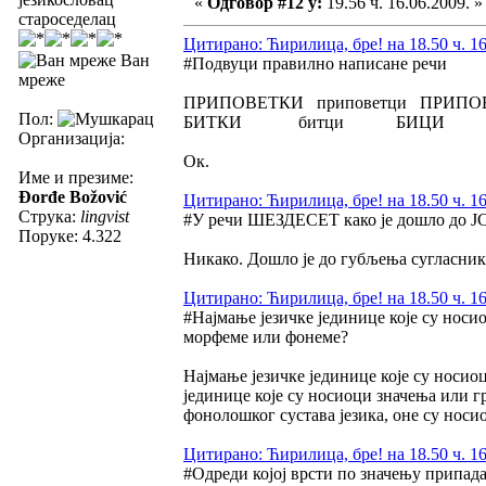
«
Одговор #12 у:
19.56 ч. 16.06.2009. »
староседелац
Цитирано: Ћирилица, бре! на 18.50 ч. 16
Ван
#Подвуци правилно написане речи
мреже
ПРИПОВЕТКИ приповетци ПРИПО
Пол:
БИТКИ битци БИЦИ
Организација:
Ок.
Име и презиме:
Đorđe Božović
Цитирано: Ћирилица, бре! на 18.50 ч. 16
Струка:
lingvist
#У речи ШЕЗДЕСЕТ како је дошло до 
Поруке: 4.322
Никако. Дошло је до губљења сугласника
Цитирано: Ћирилица, бре! на 18.50 ч. 16
#Најмање језичке јединице које су носи
морфеме или фонеме?
Најмање језичке јединице које су носи
јединице које су носиоци значења или 
фонолошког сустава језика, оне су нос
Цитирано: Ћирилица, бре! на 18.50 ч. 16
#Одреди којој врсти по значењу припада