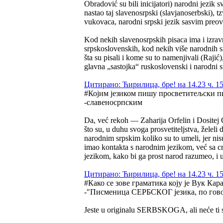
Obradović su bili inicijatori) narodni jezik 
nastao taj slavenosrpski (slavjanoserbski), t
vukovaca, narodni srpski jezik sasvim preov
Kod nekih slavenosrpskih pisaca ima i izrav
srpskoslovenskih, kod nekih više narodnih srp
šta su pisali i kome su to namenjivali (Rajić
glavna „sastojka“ ruskoslovenski i narodni s
Цитирано: Ћирилица, бре! на 14.23 ч. 15
#Којим језиком пишу просветитељски пис
-славеносрпским
Da, već rekoh — Zaharija Orfelin i Dositej Ob
što su, u duhu svoga prosvetiteljstva, želeli
narodnim srpskim koliko su to umeli, jer nis
imao kontakta s narodnim jezikom, već sa c
jezikom, kako bi ga prost narod razumeo, i 
Цитирано: Ћирилица, бре! на 14.23 ч. 15
#Како се зове граматика коју је Вук Кар
-"Писменица СЕРБСКОГ језика, по гово
Jeste u originalu SERBSKOGA, ali neće ti 