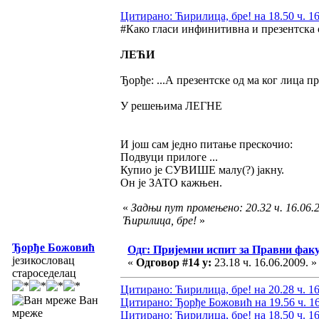
Цитирано: Ћирилица, бре! на 18.50 ч. 16
#Како гласи инфинитивна и презентска 
ЛЕЋИ
Ђорђе: ...А презентске од ма ког лица пре
У решењима ЛЕГНЕ
И још сам једно питање прескочио:
Подвуци прилоге ...
Купио је СУВИШЕ малу(?) јакну.
Он је ЗАТО кажњен.
«
Задњи пут промењено: 20.32 ч. 16.06.2
Ћирилица, бре!
»
Ђорђе Божовић
Одг: Пријемни испит за Правни фак
језикословац
«
Одговор #14 у:
23.18 ч. 16.06.2009. »
староседелац
Цитирано: Ћирилица, бре! на 20.28 ч. 16
Ван
Цитирано: Ђорђе Божовић на 19.56 ч. 16
мреже
Цитирано: Ћирилица, бре! на 18.50 ч. 16