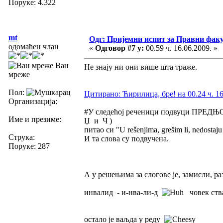
Поруке: 4.322
mt
Одг: Пријемни испит за Правни фак
одомаћен члан
«
Одговор #7 у:
00.59 ч. 16.06.2009. »
Ван
Не знају ни они више шта траже.
мреже
Пол:
Цитирано: Ћирилица, бре! на 00.24 ч. 16
Организација:
#У следећој реченици подвуци ПРЕДЊОН
Име и презиме:
Џ и Ч )
питао си "U rešenjima, grešim li, nedostaju 
Струка:
И та слова су подвучена.
Поруке: 287
А у решењима за слогове је, замисли, ра
инвалид - и-нва-ли-д
човек ства
остало је ваљда у реду