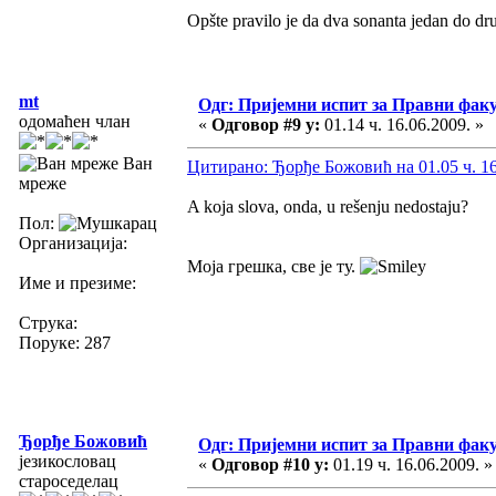
Opšte pravilo je da dva sonanta jedan do dr
mt
Одг: Пријемни испит за Правни фак
одомаћен члан
«
Одговор #9 у:
01.14 ч. 16.06.2009. »
Ван
Цитирано: Ђорђе Божовић на 01.05 ч. 16
мреже
A koja slova, onda, u rešenju nedostaju?
Пол:
Организација:
Моја грешка, све је ту.
Име и презиме:
Струка:
Поруке: 287
Ђорђе Божовић
Одг: Пријемни испит за Правни фак
језикословац
«
Одговор #10 у:
01.19 ч. 16.06.2009. »
староседелац