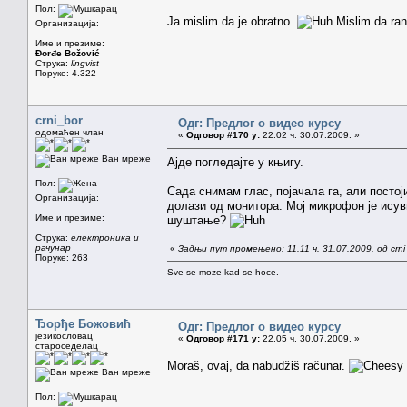
Пол:
Ja mislim da je obratno.
Mislim da rani
Организација:
Име и презиме:
Đorđe Božović
Струка:
lingvist
Поруке: 4.322
crni_bor
Одг: Предлог о видео курсу
одомаћен члан
«
Одговор #170 у:
22.02 ч. 30.07.2009. »
Ван мреже
Ајде пoгледајте у књигу.
Пол:
Сада снимам глас, појачала га, али постој
Организација:
долази од монитора. Мој микрофон је исуви
Име и презиме:
шуштање?
Струка:
електроника и
рачунар
«
Задњи пут промењено: 11.11 ч. 31.07.2009. од crni
Поруке: 263
Sve se moze kad se hoce.
Ђорђе Божовић
Одг: Предлог о видео курсу
језикословац
«
Одговор #171 у:
22.05 ч. 30.07.2009. »
староседелац
Moraš, ovaj, da nabudžiš računar.
Ван мреже
Пол: