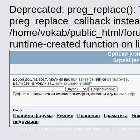
Deprecated: preg_replace(): 
preg_replace_callback instea
/home/vokab/public_html/for
runtime-created function on l
Српски јез
Srpski jez
Добро дошли,
Гост
. Молимо вас
пријавите се
или се
региструјте
.
Да ли сте изгубили ваш
активациони e-mail?
Пријавите се корисничким именом или имејлом, лозинком и дужином сесије
Вести
:
Правила форума
-
Речник
-
Правопис
-
Граматика
-
Вок
недоумице
ПОЧЕТНА
ПОМОЋ
ПРЕТРАГА ФОРУМА
КАЛЕНДАР
ТАГОВИ
ПРИЈАВЉИВА