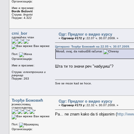
Организација:
Име и презиме:
Đorđe Božović
Струка:
lingvist
Поруке: 4.322
crni_bor
Одг: Предлог о видео курсу
одомаћен члан
«
Одговор #172 у:
22.07 ч. 30.07.2009. »
Ван мреже
Цитирано: Ђорђе Божовић на 22.05 ч. 30.07.2009.
Moraš, ovaj, da nabudžiš računar.
Пол:
Организација:
Име и презиме:
Шта ти то значи реч "набуџиш"?
Струка:
електроника и
рачунар
Поруке: 263
Sve se moze kad se hoce.
Ђорђе Божовић
Одг: Предлог о видео курсу
језикословац
«
Одговор #173 у:
22.32 ч. 30.07.2009. »
староседелац
Pa... ne znam kako da ti objasnim (
http://w
Ван мреже
Пол:
Организација: