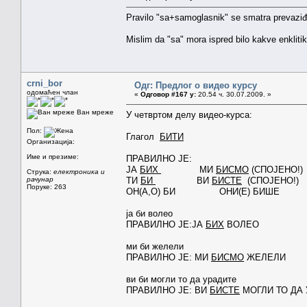
Pravilo "sa+samoglasnik" se smatra prevaziđe
Mislim da "sa" mora ispred bilo kakve enklitik
crni_bor
Одг: Предлог о видео курсу
одомаћен члан
«
Одговор #167 у:
20.54 ч. 30.07.2009. »
Ван мреже
У четвртом делу видео-курса:
Пол:
Глагол
БИТИ
Организација:
Име и презиме:
ПРАВИЛНО ЈЕ:
ЈА
БИХ
МИ
БИСМО
(СПОЈЕНО!)
Струка:
електроника и
рачунар
ТИ
БИ
ВИ
БИСТЕ
(СПОЈЕНО!)
Поруке: 263
ОН(А,О) БИ ОНИ(Е) БИШЕ
ја би волео
ПРАВИЛНО ЈЕ:ЈА
БИХ
ВОЛЕО
ми би желели
ПРАВИЛНО ЈЕ: МИ
БИСМО
ЖЕЛЕЛИ
ви би могли то да урадите
ПРАВИЛНО ЈЕ: ВИ
БИСТЕ
МОГЛИ ТО ДА