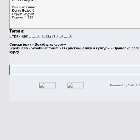
Организација:
Име и презиме:
Đorđe Božović
Струка:
lingvist
Поруке: 4.322
Тагови:
Странице:
1
...
10
11
[
12
]
13
14
...
16
Српски језик - Вокабулар форум
Srpski jezik - Vokabular forum
>
О српском језику и култури
>
Правопис српск
курсу
Powered by SMF 1.