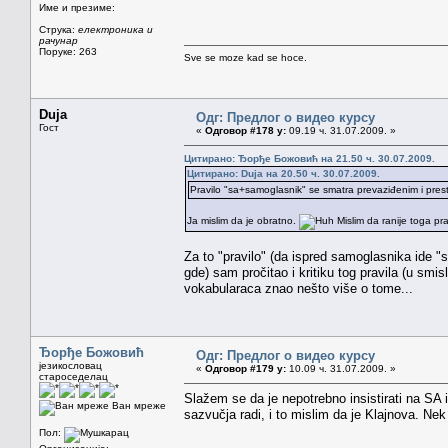
Име и презиме:
Струка:
електроника и
рачунар
Поруке: 263
Sve se moze kad se hoce.
Duja
Одг: Предлог о видео курсу
Гост
«
Одговор #178 у:
09.19 ч. 31.07.2009. »
Цитирано: Ђорђе Божовић на 21.50 ч. 30.07.2009.
Цитирано: Duja на 20.50 ч. 30.07.2009.
Pravilo "sa+samoglasnik" se smatra prevaziđenim i prest
Ja mislim da je obratno.
Mislim da ranije toga pra
Za to "pravilo" (da ispred samoglasnika ide "
gde) sam pročitao i kritiku tog pravila (u smi
vokabularaca znao nešto više o tome...
Ђорђе Божовић
Одг: Предлог о видео курсу
језикословац
«
Одговор #179 у:
10.09 ч. 31.07.2009. »
староседелац
Slažem se da je nepotrebno insistirati na SA 
Ван мреже
sazvučja radi, i to mislim da je Klajnova. Ne
Пол: