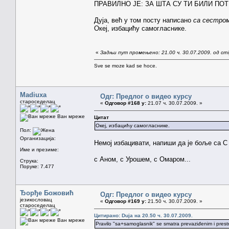
ПРАВИЛНО ЈЕ: ЗА ШТА СУ ТИ БИЛИ П
Дуја, већ у том посту написано
са сестро
Океј, избацићу самогласнике.
«
Задњи пут промењено: 21.00 ч. 30.07.2009. од crn
Sve se moze kad se hoce.
Madiuxa
Одг: Предлог о видео курсу
староседелац
«
Одговор #168 у:
21.07 ч. 30.07.2009. »
Ван мреже
Цитат
Океј, избацићу самогласнике.
Пол:
Организација:
Немој избацивати, напиши да је боље са С
Име и презиме:
с Аном, с Урошем, с Омаром...
Струка:
Поруке: 7.477
Ђорђе Божовић
Одг: Предлог о видео курсу
језикословац
«
Одговор #169 у:
21.50 ч. 30.07.2009. »
староседелац
Цитирано: Duja на 20.50 ч. 30.07.2009.
Ван мреже
Pravilo "sa+samoglasnik" se smatra prevaziđenim i prestr