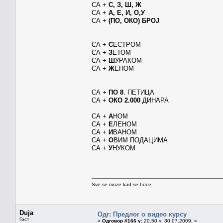
СА +
С, З, Ш, Ж
СА +
А, Е, И, О,У
СА +
(ПО, ОКО) БРОЈ
СА +
С
ЕСТРОМ
СА +
З
ЕТОМ
СА +
Ш
УРАКОМ
СА +
Ж
ЕНОМ
СА +
ПО 8
. ПЕТИЦА
СА +
ОКО 2.000
ДИНАРА
СА +
А
НОМ
СА +
Е
ЛЕНОМ
СА +
И
ВАНОМ
СА +
О
ВИМ ПОДАЦИМА
СА +
У
НУКОМ
Sve se moze kad se hoce.
Duja
Одг: Предлог о видео курсу
Гост
«
Одговор #166 у:
20.50 ч. 30.07.2009. »