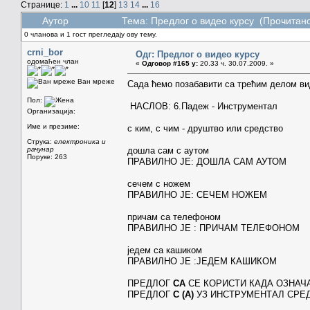
Странице:
1
...
10
11
[
12
]
13
14
...
16
Аутор
Тема: Предлог о видео курсу (Прочитано
0 чланова и 1 гост прегледају ову тему.
crni_bor
Одг: Предлог о видео курсу
одомаћен члан
«
Одговор #165 у:
20.33 ч. 30.07.2009. »
Ван мреже
Сада ћемо позабавити са трећим делом ви
Пол:
НАСЛОВ: 6.Падеж - Инструментал
Организација:
Име и презиме:
с ким, с чим - друштво или средство
Струка:
електроника и
рачунар
дошла сам с аутом
Поруке: 263
ПРАВИЛНО ЈЕ: ДОШЛА САМ АУТОМ
сечем с ножем
ПРАВИЛНО ЈЕ: СЕЧЕМ НОЖЕМ
причам са телефоном
ПРАВИЛНО ЈЕ : ПРИЧАМ ТЕЛЕФОНОМ
једем са кашиком
ПРАВИЛНО ЈЕ :ЈЕДЕМ КАШИКОМ
ПРЕДЛОГ
СА
СЕ КОРИСТИ КАДА ОЗНАЧ
ПРЕДЛОГ
С (А)
УЗ ИНСТРУМЕНТАЛ СРЕД