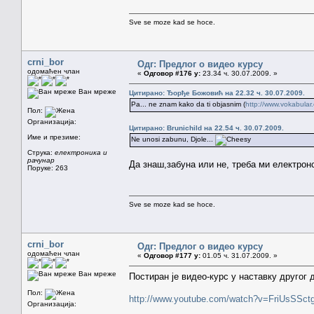
Sve se moze kad se hoce.
crni_bor
Одг: Предлог о видео курсу
одомаћен члан
«
Одговор #176 у:
23.34 ч. 30.07.2009. »
Ван мреже
Цитирано: Ђорђе Божовић на 22.32 ч. 30.07.2009.
Pa... ne znam kako da ti objasnim (
http://www.vokabula
Пол:
Организација:
Цитирано: Brunichild на 22.54 ч. 30.07.2009.
Име и презиме:
Ne unosi zabunu, Djole...
Струка:
електроника и
рачунар
Да знаш,забуна или не, треба ми електро
Поруке: 263
Sve se moze kad se hoce.
crni_bor
Одг: Предлог о видео курсу
одомаћен члан
«
Одговор #177 у:
01.05 ч. 31.07.2009. »
Ван мреже
Постиран је видео-курс у наставку другог 
Пол:
http://www.youtube.com/watch?v=FriUsSSct
Организација: