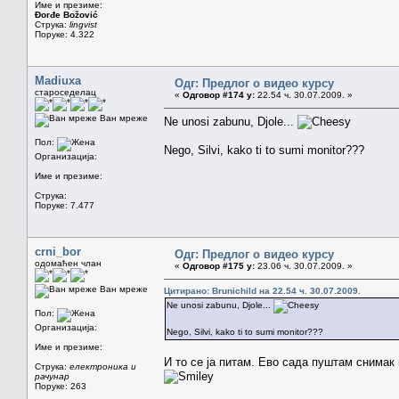
Име и презиме:
Đorđe Božović
Струка:
lingvist
Поруке: 4.322
Madiuxa
Одг: Предлог о видео курсу
староседелац
«
Одговор #174 у:
22.54 ч. 30.07.2009. »
Ван мреже
Ne unosi zabunu, Djole...
Пол:
Nego, Silvi, kako ti to sumi monitor???
Организација:
Име и презиме:
Струка:
Поруке: 7.477
crni_bor
Одг: Предлог о видео курсу
одомаћен члан
«
Одговор #175 у:
23.06 ч. 30.07.2009. »
Ван мреже
Цитирано: Brunichild на 22.54 ч. 30.07.2009.
Ne unosi zabunu, Djole...
Пол:
Организација:
Nego, Silvi, kako ti to sumi monitor???
Име и презиме:
И то се ја питам. Ево сада пуштам снимак 
Струка:
електроника и
рачунар
Поруке: 263