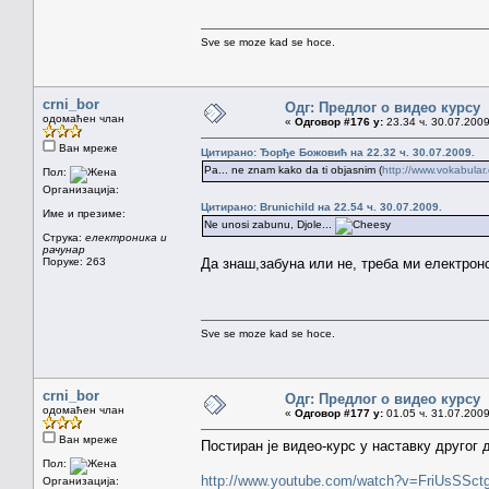
Sve se moze kad se hoce.
crni_bor
Одг: Предлог о видео курсу
одомаћен члан
«
Одговор #176 у:
23.34 ч. 30.07.2009
Ван мреже
Цитирано: Ђорђе Божовић на 22.32 ч. 30.07.2009.
Pa... ne znam kako da ti objasnim (
http://www.vokabula
Пол:
Организација:
Цитирано: Brunichild на 22.54 ч. 30.07.2009.
Име и презиме:
Ne unosi zabunu, Djole...
Струка:
електроника и
рачунар
Поруке: 263
Да знаш,забуна или не, треба ми електро
Sve se moze kad se hoce.
crni_bor
Одг: Предлог о видео курсу
одомаћен члан
«
Одговор #177 у:
01.05 ч. 31.07.2009
Ван мреже
Постиран је видео-курс у наставку другог 
Пол:
http://www.youtube.com/watch?v=FriUsSSct
Организација: