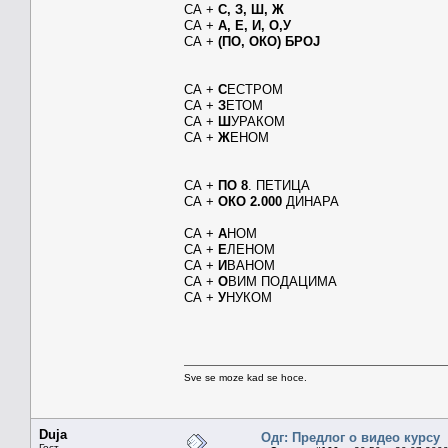
СА +
С, З, Ш, Ж
СА +
А, Е, И, О,У
СА +
(ПО, ОКО) БРОЈ
СА +
С
ЕСТРОМ
СА +
З
ЕТОМ
СА +
Ш
УРАКОМ
СА +
Ж
ЕНОМ
СА +
ПО 8
. ПЕТИЦА
СА +
ОКО 2.000
ДИНАРА
СА +
А
НОМ
СА +
Е
ЛЕНОМ
СА +
И
ВАНОМ
СА +
О
ВИМ ПОДАЦИМА
СА +
У
НУКОМ
Sve se moze kad se hoce.
Duja
Одг: Предлог о видео курсу
Гост