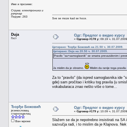
Име и презиме:
Струка:
електроника и
рачунар
Поруке: 263
Sve se moze kad se hoce.
Duja
Одг: Предлог о видео курсу
Гост
«
Одговор #178 у:
09.19 ч. 31.07.2009
Цитирано: Ђорђе Божовић на 21.50 ч. 30.07.2009.
Цитирано: Duja на 20.50 ч. 30.07.2009.
Pravilo "sa+samoglasnik" se smatra prevaziđenim i prest
Ja mislim da je obratno.
Mislim da ranije toga pravila
Za to "pravilo" (da ispred samoglasnika ide "
gde) sam pročitao i kritiku tog pravila (u smi
vokabularaca znao nešto više o tome...
Ђорђе Божовић
Одг: Предлог о видео курсу
језикословац
«
Одговор #179 у:
10.09 ч. 31.07.2009
староседелац
Slažem se da je nepotrebno insistirati na SA 
Ван мреже
sazvučja radi, i to mislim da je Klajnova. Ne