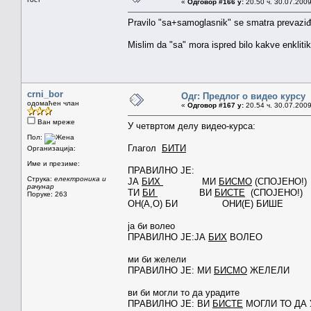
«
Одговор #166 у:
20.50 ч. 30.07.2009
Pravilo "sa+samoglasnik" se smatra prevaziđe
Mislim da "sa" mora ispred bilo kakve enklitik
crni_bor
Одг: Предлог о видео курсу
одомаћен члан
«
Одговор #167 у:
20.54 ч. 30.07.2009
Ван мреже
У четвртом делу видео-курса:
Пол:
Глагол
БИТИ
Организација:
Име и презиме:
ПРАВИЛНО ЈЕ:
Струка:
електроника и
ЈА
БИХ
МИ
БИСМО
(СПОЈЕНО!)
рачунар
ТИ
БИ
ВИ
БИСТЕ
(СПОЈЕНО!)
Поруке: 263
ОН(А,О) БИ ОНИ(Е) БИШЕ
ја би волео
ПРАВИЛНО ЈЕ:ЈА
БИХ
ВОЛЕО
ми би желели
ПРАВИЛНО ЈЕ: МИ
БИСМО
ЖЕЛЕЛИ
ви би могли то да урадите
ПРАВИЛНО ЈЕ: ВИ
БИСТЕ
МОГЛИ ТО ДА