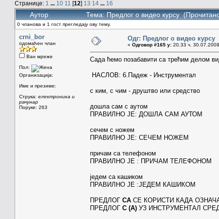
Странице:
1
...
10
11
[
12
]
13
14
...
16
Аутор
Тема: Предлог о видео курсу (Прочитано
0 чланова и 1 гост прегледају ову тему.
crni_bor
Одг: Предлог о видео курсу
одомаћен члан
«
Одговор #165 у:
20.33 ч. 30.07.2009
Ван мреже
Сада ћемо позабавити са трећим делом ви
Пол:
НАСЛОВ: 6.Падеж - Инструментал
Организација:
Име и презиме:
с ким, с чим - друштво или средство
Струка:
електроника и
рачунар
дошла сам с аутом
Поруке: 263
ПРАВИЛНО ЈЕ: ДОШЛА САМ АУТОМ
сечем с ножем
ПРАВИЛНО ЈЕ: СЕЧЕМ НОЖЕМ
причам са телефоном
ПРАВИЛНО ЈЕ : ПРИЧАМ ТЕЛЕФОНОМ
једем са кашиком
ПРАВИЛНО ЈЕ :ЈЕДЕМ КАШИКОМ
ПРЕДЛОГ
СА
СЕ КОРИСТИ КАДА ОЗНАЧ
ПРЕДЛОГ
С (А)
УЗ ИНСТРУМЕНТАЛ СРЕД