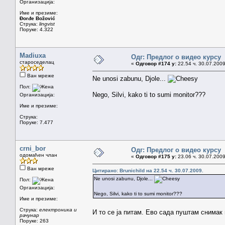
Организација:
Име и презиме:
Đorđe Božović
Струка:
lingvist
Поруке: 4.322
Madiuxa
Одг: Предлог о видео курсу
староседелац
«
Одговор #174 у:
22.54 ч. 30.07.2009
Ван мреже
Ne unosi zabunu, Djole...
Пол:
Nego, Silvi, kako ti to sumi monitor???
Организација:
Име и презиме:
Струка:
Поруке: 7.477
crni_bor
Одг: Предлог о видео курсу
одомаћен члан
«
Одговор #175 у:
23.06 ч. 30.07.2009
Ван мреже
Цитирано: Brunichild на 22.54 ч. 30.07.2009.
Ne unosi zabunu, Djole...
Пол:
Организација:
Nego, Silvi, kako ti to sumi monitor???
Име и презиме:
Струка:
електроника и
И то се ја питам. Ево сада пуштам снимак 
рачунар
Поруке: 263