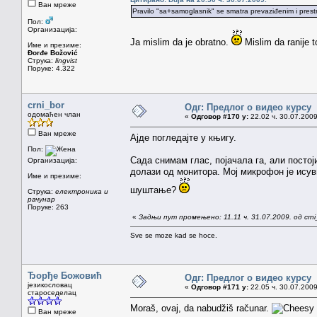
Ван мреже
Pravilo "sa+samoglasnik" se smatra prevaziđenim i prestr
Пол:
Организација:
Ja mislim da je obratno.
Mislim da ranije t
Име и презиме:
Đorđe Božović
Струка:
lingvist
Поруке: 4.322
crni_bor
Одг: Предлог о видео курсу
одомаћен члан
«
Одговор #170 у:
22.02 ч. 30.07.2009
Ван мреже
Ајде пoгледајте у књигу.
Пол:
Сада снимам глас, појачала га, али постој
Организација:
долази од монитора. Мој микрофон је исуви
Име и презиме:
шуштање?
Струка:
електроника и
рачунар
Поруке: 263
«
Задњи пут промењено: 11.11 ч. 31.07.2009. од crni
Sve se moze kad se hoce.
Ђорђе Божовић
Одг: Предлог о видео курсу
језикословац
«
Одговор #171 у:
22.05 ч. 30.07.2009
староседелац
Moraš, ovaj, da nabudžiš računar.
Ван мреже