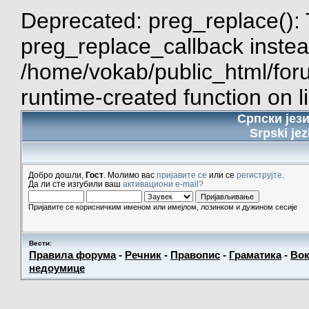
Deprecated: preg_replace(): 
preg_replace_callback instea
/home/vokab/public_html/for
runtime-created function on l
Српски јез
Srpski jez
Добро дошли,
Гост
. Молимо вас
пријавите се
или се
региструјте
.
Да ли сте изгубили ваш
активациони e-mail?
Пријавите се корисничким именом или имејлом, лозинком и дужином сесије
Вести
:
Правила форума
-
Речник
-
Правопис
-
Граматика
-
Вок
недоумице