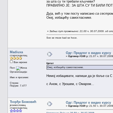
за шта су ти требали кључеви?
ПРАВИЛНО ЈЕ: ЗА ШТА СУ ТИ БИЛИ П
Дуја, већ у том посту написано
са сестро
Океј, избацићу самогласнике.
«
Задњи пут промењено: 21.00 ч. 30.07.2009. од crn
Sve se moze kad se hoce.
Madiuxa
Одг: Предлог о видео курсу
староседелац
«
Одговор #168 у:
21.07 ч. 30.07.2009
Ван мреже
Цитат
Океј, избацићу самогласнике.
Пол:
Организација:
Немој избацивати, напиши да је боље са С
Име и презиме:
Струка:
с Аном, с Урошем, с Омаром...
Поруке: 7.477
Ђорђе Божовић
Одг: Предлог о видео курсу
језикословац
«
Одговор #169 у:
21.50 ч. 30.07.2009
староседелац
Цитирано: Duja на 20.50 ч. 30.07.2009.