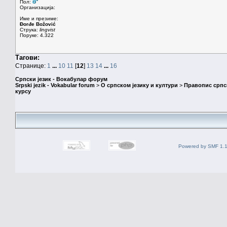
Пол:
Организација:
Име и презиме:
Đorđe Božović
Струка:
lingvist
Поруке: 4.322
Тагови:
Странице:
1
...
10
11
[
12
]
13
14
...
16
Српски језик - Вокабулар форум
Srpski jezik - Vokabular forum
>
О српском језику и култури
>
Правопис српск
курсу
Powered by SMF 1.