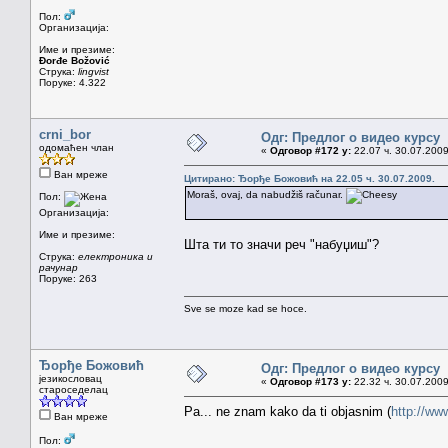
Пол:
Организација:
Име и презиме:
Đorđe Božović
Струка:
lingvist
Поруке: 4.322
crni_bor
Одг: Предлог о видео курсу
одомаћен члан
«
Одговор #172 у:
22.07 ч. 30.07.2009
Ван мреже
Цитирано: Ђорђе Божовић на 22.05 ч. 30.07.2009.
Moraš, ovaj, da nabudžiš računar.
Пол:
Организација:
Име и презиме:
Шта ти то значи реч "набуџиш"?
Струка:
електроника и
рачунар
Поруке: 263
Sve se moze kad se hoce.
Ђорђе Божовић
Одг: Предлог о видео курсу
језикословац
«
Одговор #173 у:
22.32 ч. 30.07.2009
староседелац
Pa... ne znam kako da ti objasnim (
http://w
Ван мреже
Пол: