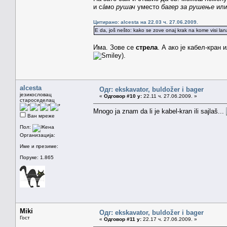
и сáмо
рушач
уместо
багер за рушење
ил
Цитирано: alcesta на 22.03 ч. 27.06.2009.
E da, još nešto: kako se zove onaj krak na kome visi l
Има. Зове се
стрела
. А ако је кабел-кран
).
alcesta
Одг: ekskavator, buldožer i bager
језикословац
«
Одговор #10 у:
22.11 ч. 27.06.2009. »
староседелац
Mnogo ja znam da li je kabel-kran ili sajlaš...
Ван мреже
Пол:
Организација:
Име и презиме:
Поруке: 1.865
Miki
Одг: ekskavator, buldožer i bager
Гост
«
Одговор #11 у:
22.17 ч. 27.06.2009. »