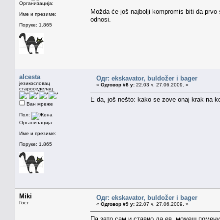
Организација:
Možda će još najbolji kompromis biti da prvo 
Име и презиме:
odnosi.
Поруке: 1.865
alcesta
Одг: ekskavator, buldožer i bager
језикословац
«
Одговор #8 у:
22.03 ч. 27.06.2009. »
староседелац
E da, još nešto: kako se zove onaj krak na 
Ван мреже
Пол:
Организација:
Име и презиме:
Поруке: 1.865
Miki
Одг: ekskavator, buldožer i bager
Гост
«
Одговор #9 у:
22.07 ч. 27.06.2009. »
Па зато сам и ставио да ев. можеш помен