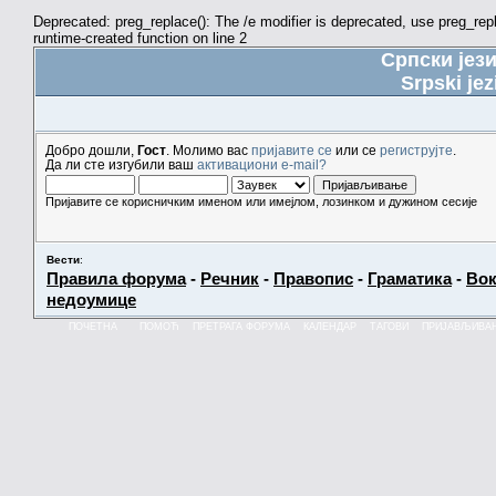
Deprecated: preg_replace(): The /e modifier is deprecated, use preg_re
runtime-created function on line 2
Српски јез
Srpski jez
Добро дошли,
Гост
. Молимо вас
пријавите се
или се
региструјте
.
Да ли сте изгубили ваш
активациони e-mail?
Пријавите се корисничким именом или имејлом, лозинком и дужином сесије
Вести
:
Правила форума
-
Речник
-
Правопис
-
Граматика
-
Вок
недоумице
ПОЧЕТНА
ПОМОЋ
ПРЕТРАГА ФОРУМА
КАЛЕНДАР
ТАГОВИ
ПРИЈАВЉИВА