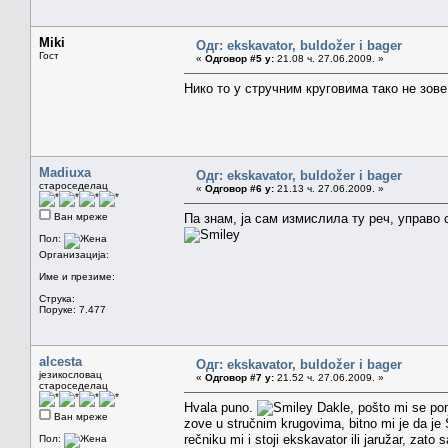
Miki
Одг: ekskavator, buldožer i bager
Гост
«
Одговор #5 у:
21.08 ч. 27.06.2009. »
Нико то у стручним круговима тако не зове
Madiuxa
Одг: ekskavator, buldožer i bager
староседелац
«
Одговор #6 у:
21.13 ч. 27.06.2009. »
Ван мреже
Па знам, ја сам измислила ту реч, управо 
Пол:
Организација:
Име и презиме:
Струка:
Поруке: 7.477
alcesta
Одг: ekskavator, buldožer i bager
језикословац
«
Одговор #7 у:
21.52 ч. 27.06.2009. »
староседелац
Hvala puno.
Dakle, pošto mi se pon
Ван мреже
zove u stručnim krugovima, bitno mi je da je 
rečniku mi i stoji ekskavator ili jaružar, za
Пол: