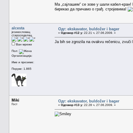
Ма „сајлашем“ се зове у шали кабел-кран!
бирекао да причамо о грађ. стројевима!
alcesta
Одг: ekskavator, buldožer i bager
језикословац
«
Одговор #12 у:
22.21 ч. 27.06.2009. »
староседелац
Ja bih se zgrozila na ovakvu rečenicu, zvuči 
Ван мреже
Пол:
Организација:
Име и презиме:
Поруке: 1.865
Miki
Одг: ekskavator, buldožer i bager
Гост
«
Одговор #13 у:
22.28 ч. 27.06.2009. »