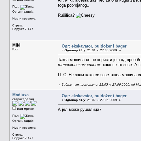
Ali, Miki, alcesta traži reč za onu kuglu za ru
toga pobrojanog...
Пол:
Организација:
Rušilica?
Име и презиме:
Струка:
Поруке: 7.477
Miki
Одг: ekskavator, buldožer i bager
Гост
«
Одговор #3 у:
21.01 ч. 27.06.2009. »
Таква машина се не користи још од црно-
телескопским краном
, како се то зове. А
П. С. Не знам како се зове таква машина 
«
Задњи пут промењено: 21.05 ч. 27.06.2009. од Ми
Madiuxa
Одг: ekskavator, buldožer i bager
староседелац
«
Одговор #4 у:
21.02 ч. 27.06.2009. »
Ван мреже
А јел може рушилица?
Пол:
Организација:
Име и презиме:
Струка:
Поруке: 7.477