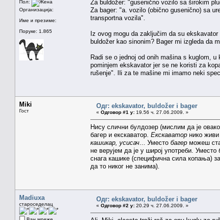
Za buldožer: "gusenično vozilo sa širokim plu
Пол:
Za bager: "a. vozilo (obično gusenično) sa ur
Организација:
transportna vozila".
Име и презиме:
Поруке: 1.865
Iz ovog mogu da zaključim da su ekskavator i 
buldožer kao sinonim? Bager mi izgleda da ma
Radi se o jednoj od onih mašina s kuglom, u 
pominjem ekskavator jer se ne koristi za kop
rušenje". Ili za te mašine mi imamo neki spec
Miki
Одг: ekskavator, buldožer i bager
Гост
«
Одговор #1 у:
19.56 ч. 27.06.2009. »
Нису слични булдозер (мислим да је овако
багер и екскаватор.
Екскаватор
нико живи 
кашикар, усисач
... Уместо
багер
можеш ста
не верујем да је у широј употреби. Уместо
снага кашике (специфична сила копања) за
да то никог не занима).
Madiuxa
Одг: ekskavator, buldožer i bager
староседелац
«
Одговор #2 у:
20.29 ч. 27.06.2009. »
Ван мреже