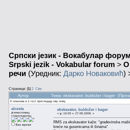
Српски језик - Вокабулар фору
Srpski jezik - Vokabular forum
>
О
речи
(Уредник:
Дарко Новаковић
)
Странице: [
1
]
2
Све
Аутор
Тема: ekskavator, buldožer i bager (Проч
0 чланова и 1 гост прегледају ову тему.
alcesta
ekskavator, buldožer i bager
језикословац
«
у:
19.00 ч. 27.06.2009. »
староседелац
RMS za ekskavator kaže: "građevinska mašina 
Ван мреже
kreće na gusenicama ili šinama".