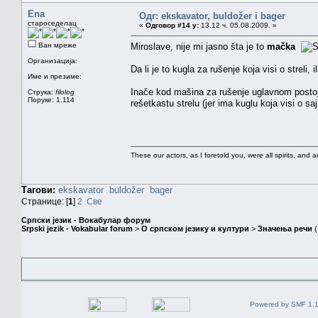
Ena
Одг: ekskavator, buldožer i bager
староседелац
«
Одговор #14 у:
13.12 ч. 05.08.2009. »
Ван мреже
Miroslave, nije mi jasno šta je to
mačka
Организација:
Da li je to kugla za rušenje koja visi o streli,
Име и презиме:
Inače kod mašina za rušenje uglavnom postoje
Струка:
filolog
Поруке: 1.114
rešetkastu strelu (jer ima kuglu koja visi o sajl
These our actors, as I foretold you, were all spirits, and are
Тагови:
ekskavator
buldožer
bager
Странице: [
1
]
2
Све
Српски језик - Вокабулар форум
Srpski jezik - Vokabular forum
>
О српском језику и култури
>
Значења речи
(
Powered by SMF 1.