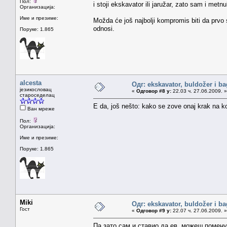
Пол:
i stoji ekskavator ili jaružar, zato sam i me
Организација:
Име и презиме:
Možda će još najbolji kompromis biti da prvo 
odnosi.
Поруке: 1.865
alcesta
Одг: ekskavator, buldožer i ba
језикословац
«
Одговор #8 у:
22.03 ч. 27.06.2009. »
староседелац
E da, još nešto: kako se zove onaj krak na 
Ван мреже
Пол:
Организација:
Име и презиме:
Поруке: 1.865
Miki
Одг: ekskavator, buldožer i ba
Гост
«
Одговор #9 у:
22.07 ч. 27.06.2009. »
Па зато сам и ставио да ев. можеш помен