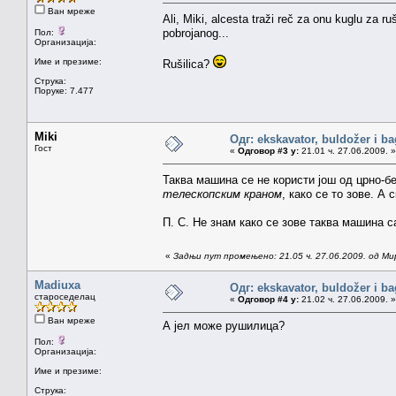
Ван мреже
Ali, Miki, alcesta traži reč za onu kuglu za ru
pobrojanog...
Пол:
Организација:
Име и презиме:
Rušilica?
Струка:
Поруке: 7.477
Miki
Одг: ekskavator, buldožer i ba
Гост
«
Одговор #3 у:
21.01 ч. 27.06.2009. »
Таква машина се не користи још од црно-
телескопским краном
, како се то зове. А
П. С. Не знам како се зове таква машина 
«
Задњи пут промењено: 21.05 ч. 27.06.2009. од Ми
Madiuxa
Одг: ekskavator, buldožer i ba
староседелац
«
Одговор #4 у:
21.02 ч. 27.06.2009. »
Ван мреже
А јел може рушилица?
Пол:
Организација:
Име и презиме:
Струка: