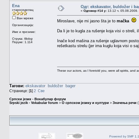
Ena
Одг: ekskavator, buldožer i ba
староседелац
«
Одговор #14 у:
13.12 ч. 05.08.2009.
Ван мреже
Miroslave, nije mi jasno šta je to
mačka
Организација:
Da li je to kugla za rušenje koja visi o streli,
Име и презиме:
Струка:
filolog
Inače kod mašina za rušenje uglavnom postoje
Поруке: 1.114
rešetkastu strelu (jer ima kuglu koja visi o sajl
These our actors, as I foretold you, were all spirits, and are
Тагови:
ekskavator
buldožer
bager
Странице: [
1
]
2
Све
Српски језик - Вокабулар форум
Srpski jezik - Vokabular forum
>
О српском језику и култури
>
Значења речи
(
Powered by SMF 1.