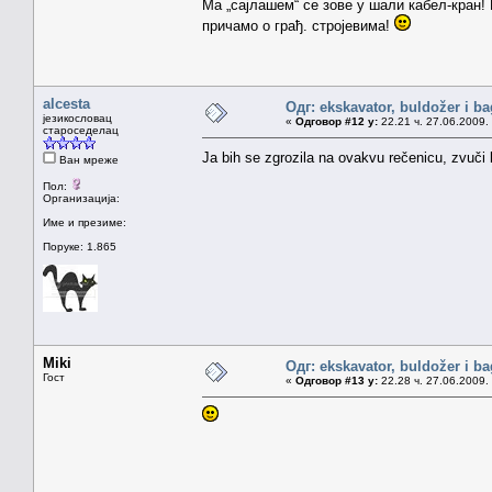
Ма „сајлашем“ се зове у шали кабел-кран!
причамо о грађ. стројевима!
alcesta
Одг: ekskavator, buldožer i ba
језикословац
«
Одговор #12 у:
22.21 ч. 27.06.2009.
староседелац
Ja bih se zgrozila na ovakvu rečenicu, zvuči 
Ван мреже
Пол:
Организација:
Име и презиме:
Поруке: 1.865
Miki
Одг: ekskavator, buldožer i ba
Гост
«
Одговор #13 у:
22.28 ч. 27.06.2009.