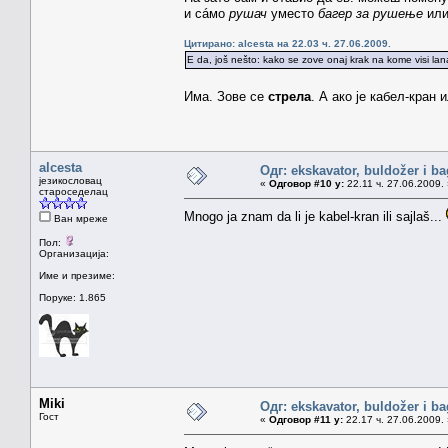
и сáмо
рушач
уместо
багер за рушење
ил
Цитирано: alcesta на 22.03 ч. 27.06.2009.
E da, još nešto: kako se zove onaj krak na kome visi l
Има. Зове се
стрела
. А ако је кабел-кран
alcesta
Одг: ekskavator, buldožer i ba
језикословац
«
Одговор #10 у:
22.11 ч. 27.06.2009.
староседелац
Mnogo ja znam da li je kabel-kran ili sajlaš...
Ван мреже
Пол:
Организација:
Име и презиме:
Поруке: 1.865
Miki
Одг: ekskavator, buldožer i ba
Гост
«
Одговор #11 у:
22.17 ч. 27.06.2009. 