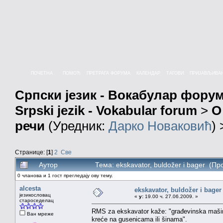
ПОЧЕТНА
ПОМОЋ
ПРЕТРАГА ФОРУМА
КАЛЕНДАР
ТАГОВИ
ПРИЈАВЉИВА
Српски језик - Вокабулар фору
Srpski jezik - Vokabular forum
>
О
речи
(Уредник:
Дарко Новаковић
)
Странице: [
1
]
2
Све
Аутор
Тема: ekskavator, buldožer i bager (П
0 чланова и 1 гост прегледају ову тему.
alcesta
ekskavator, buldožer i bager
језикословац
«
у:
19.00 ч. 27.06.2009. »
староседелац
RMS za ekskavator kaže: "građevinska mašina 
Ван мреже
kreće na gusenicama ili šinama".