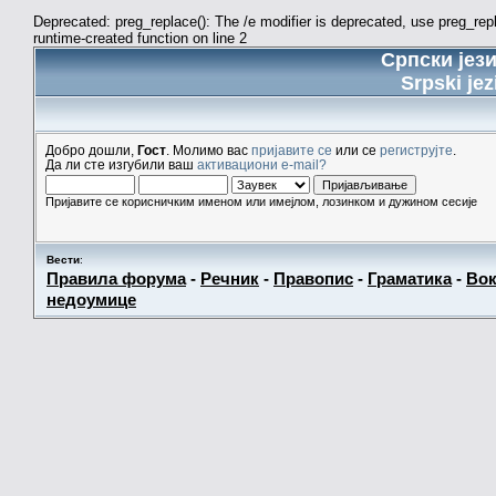
Deprecated: preg_replace(): The /e modifier is deprecated, use preg_re
runtime-created function on line 2
Српски јез
Srpski jez
Добро дошли,
Гост
. Молимо вас
пријавите се
или се
региструјте
.
Да ли сте изгубили ваш
активациони e-mail?
Пријавите се корисничким именом или имејлом, лозинком и дужином сесије
Вести
:
Правила форума
-
Речник
-
Правопис
-
Граматика
-
Вок
недоумице