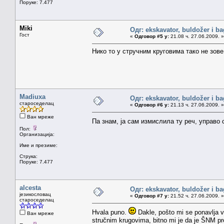
Поруке: 7.477
Miki
Одг: ekskavator, buldožer i ba
Гост
«
Одговор #5 у:
21.08 ч. 27.06.2009. »
Нико то у стручним круговима тако не зове
Madiuxa
Одг: ekskavator, buldožer i ba
староседелац
«
Одговор #6 у:
21.13 ч. 27.06.2009. »
Ван мреже
Па знам, ја сам измислила ту реч, управо 
Пол:
Организација:
Име и презиме:
Струка:
Поруке: 7.477
alcesta
Одг: ekskavator, buldožer i ba
језикословац
«
Одговор #7 у:
21.52 ч. 27.06.2009. »
староседелац
Hvala puno.
Dakle, pošto mi se ponavlja v
Ван мреже
stručnim krugovima, bitno mi je da je ŠNM pre