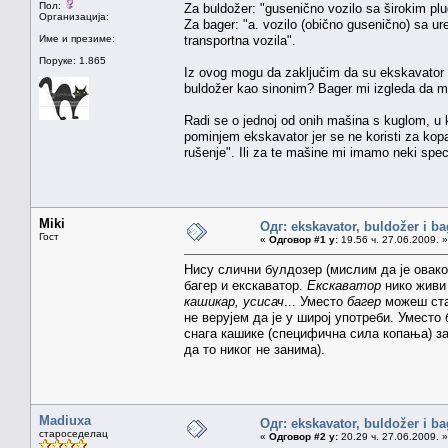
Пол:
Za buldožer: "gusenično vozilo sa širokim plu
Организација:
Za bager: "a. vozilo (obično gusenično) sa ur
Име и презиме:
transportna vozila".
Поруке: 1.865
Iz ovog mogu da zaključim da su ekskavator i 
buldožer kao sinonim? Bager mi izgleda da ma
Radi se o jednoj od onih mašina s kuglom, u 
pominjem ekskavator jer se ne koristi za kop
rušenje". Ili za te mašine mi imamo neki spec
Miki
Одг: ekskavator, buldožer i ba
Гост
«
Одговор #1 у:
19.56 ч. 27.06.2009. »
Нису слични булдозер (мислим да је овако
багер и екскаватор.
Екскаватор
нико живи 
кашикар, усисач
... Уместо
багер
можеш ста
не верујем да је у широј употреби. Уместо
снага кашике (специфична сила копања) за
да то никог не занима).
Madiuxa
Одг: ekskavator, buldožer i ba
староседелац
«
Одговор #2 у:
20.29 ч. 27.06.2009. »