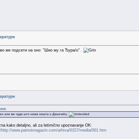
ературе
ово ме подсети на оно: "Шио му га Ђура/о".
ературе
»
2009.
вео али ме чуди што нема ништа о Даничићу
zna kako detaljno, ali za letimično upoznavanje OK:
_/http://www.patriotmagazin.com/arhiva/0157/media/001.htm