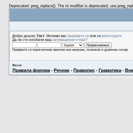
Deprecated: preg_replace(): The /e modifier is deprecated, use preg_re
Добро дошли,
Гост
. Молимо вас
пријавите се
или се
региструјте
.
Да ли сте изгубили ваш
активациони e-mail?
Пријавите се корисничким именом или имејлом, лозинком и дужином сесије
Вести
:
Правила форума
-
Речник
-
Правопис
-
Граматика
-
Вок
ПОЧЕТНА
ПОМОЋ
ПРЕТРАГА ФОРУМА
КАЛЕНДАР
ТАГОВИ
ПРИЈАВЉИВА