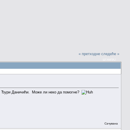
« претходне
следеће »
ШТАМПАЈ
 и Ђури Даничићи. Може ли неко да помогне?
Сачувана