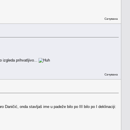
Сачувана
izgleda prihvatljivo...
Сачувана
Daničić, onda stavljaš ime u padeže bilo po III bilo po I deklinaciji: