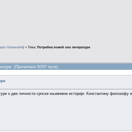
арко Новаковић
) > Тема:
Потребна помоћ око литературе
ратуре (Прочитано 8297 пута)
уре
атуре о две личности српске књижевне историје: Константину филозофу