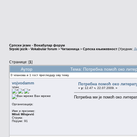
Српски језик - Вокабулар форум
Srpski jezik - Vokabular forum
>
Читаоница
>
Српска књижевност
(Уредник:
Д
Странице: [
1
]
Аутор
Тема: Потребна помоћ око лите
0 чланова и 1 гост прегледају ову тему.
vojvodamm
Потребна помоћ око литерат
члан
«
у:
12.47 ч. 22.07.2009. »
Ван мреже
Потребна ми је помоћ око литер
Организација:
Име и презиме:
Miloš Milojević
Струка:
Поруке: 91