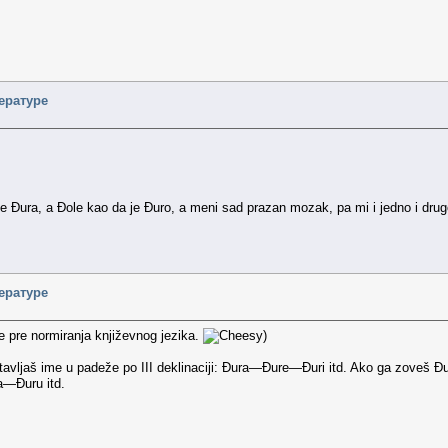
ературе
e Đura, a Đole kao da je Đuro, a meni sad prazan mozak, pa mi i jedno i drugo 
ературе
e pre normiranja književnog jezika.
)
vljaš ime u padeže po III deklinaciji: Đura—Đure—Đuri itd. Ako ga zoveš Đuro 
a—Đuru itd.