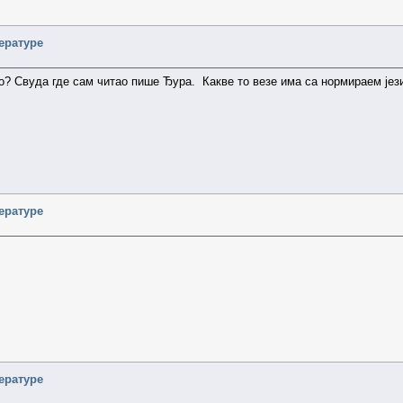
ературе
ро? Свуда где сам читао пише Ђура. Какве то везе има са нормираем је
ературе
ературе