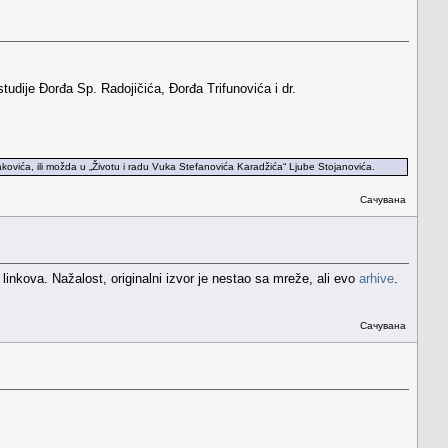
studije Đorđa Sp. Radojičića, Đorđa Trifunovića i dr.
ovića, ili možda u „Životu i radu Vuka Stefanovića Karadžića“ Ljube Stojanovića.
Сачувана
i linkova. Nažalost, originalni izvor je nestao sa mreže, ali evo
arhive
.
Сачувана