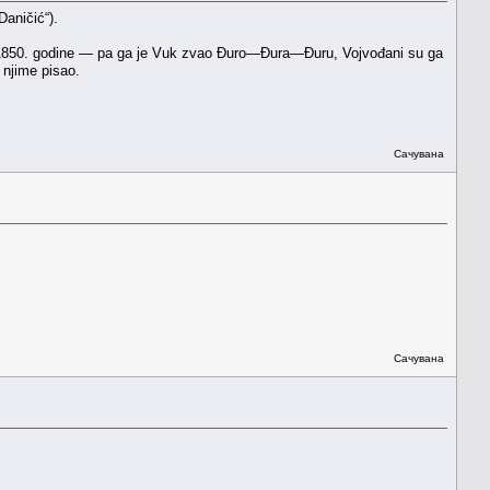
aničić“).
 do 1850. godine — pa ga je Vuk zvao Đuro—Đura—Đuru, Vojvođani su ga
njime pisao.
Сачувана
Сачувана