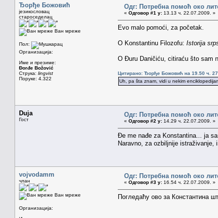
Ђорђе Божовић
Одг: Потребна помоћ око лит
језикословац
«
Одговор #1 у:
13.13 ч. 22.07.2009. »
староседелац
Evo malo pomoći, za početak.
Ван мреже
O Konstantinu Filozofu:
Istorija sr
Пол:
Организација:
O Đuru Daničiću, citiraću što sam n
Име и презиме:
Đorđe Božović
Струка:
lingvist
Цитирано: Ђорђе Божовић на 19.50 ч. 27
Поруке: 4.322
Uh, pa šta znam, vidi u nekim enciklopedija
Duja
Одг: Потребна помоћ око лит
Гост
«
Одговор #2 у:
14.29 ч. 22.07.2009. »
Đe me nađe za Konstantina... ja s
Naravno, za ozbiljnije istraživanje,
vojvodamm
Одг: Потребна помоћ око лит
члан
«
Одговор #3 у:
16.54 ч. 22.07.2009. »
Ван мреже
Погледаћу ово за Константина шт
Организација: