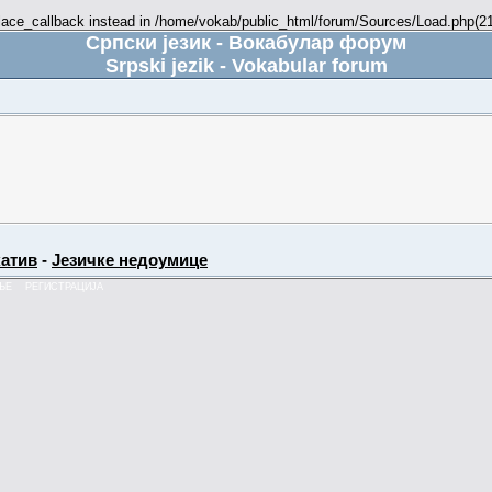
place_callback instead in /home/vokab/public_html/forum/Sources/Load.php(216
Српски језик - Вокабулар форум
Srpski jezik - Vokabular forum
атив
-
Језичке недоумице
ЊЕ
РЕГИСТРАЦИЈА