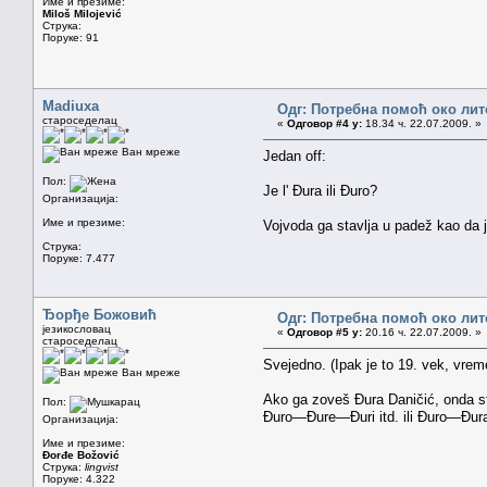
Име и презиме:
Miloš Milojević
Струка:
Поруке: 91
Madiuxa
Одг: Потребна помоћ око лит
староседелац
«
Одговор #4 у:
18.34 ч. 22.07.2009. »
Ван мреже
Jedan off:
Пол:
Je l' Đura ili Đuro?
Организација:
Име и презиме:
Vojvoda ga stavlja u padež kao da j
Струка:
Поруке: 7.477
Ђорђе Божовић
Одг: Потребна помоћ око лит
језикословац
«
Одговор #5 у:
20.16 ч. 22.07.2009. »
староседелац
Svejedno. (Ipak je to 19. vek, vrem
Ван мреже
Ako ga zoveš Đura Daničić, onda sta
Пол:
Đuro—Đure—Đuri itd. ili Đuro—Đur
Организација:
Име и презиме:
Đorđe Božović
Струка:
lingvist
Поруке: 4.322