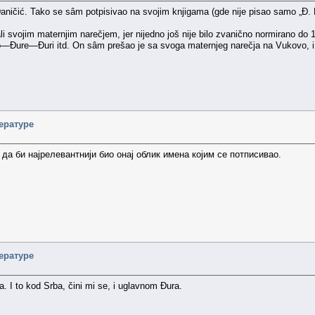
ničić. Tako se sâm potpisivao na svojim knjigama (gde nije pisao samo „Đ. D
ali svojim maternjim narečjem, jer nijedno još nije bilo zvanično normirano
—Đure—Đuri itd. On sâm prešao je sa svoga maternjeg narečja na Vukovo, i 
ературе
да би најрелевантнији био онај облик имена којим се потписивао.
ературе
»
ba. I to kod Srba, čini mi se, i uglavnom Đura.