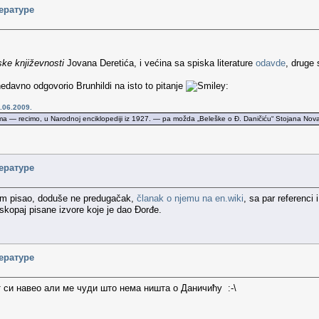
ературе
pske književnosti
Jovana Deretića, i većina sa spiska literature
odavde
, druge 
edavno odgovorio Brunhildi na isto to pitanje
:
.06.2009.
ma — recimo, u Narodnoj enciklopediji iz 1927. — pa možda „Beleške o Đ. Daničiću“ Stojana Novak
ературе
am pisao, doduše ne predugačak,
članak o njemu na en.wiki
, sa par referenci 
 iskopaj pisane izvore koje je dao Đorđe.
ературе
 си навео али ме чуди што нема ништа о Даничићу :-\