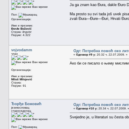
Ja ga znam kao Đura, dakle Đuro Da
Ван мреже
Ma prosto su svi tada još uvek pis
Пол:
zvali Đura—Đure—Đuri, Hrvati Đuro
Организација:
Име и презиме:
Đorđe Božović
Струка:
lingvist
Поруке: 4.322
vojvodamm
Одг: Потребна помоћ око лит
члан
«
Одговор #9 у:
20.32 ч. 22.07.2009. »
Ван мреже
Ако би се писало о њему мислим 
Организација:
Име и презиме:
Miloš Milojević
Струка:
Поруке: 91
Ђорђе Божовић
Одг: Потребна помоћ око лит
језикословац
«
Одговор #10 у:
20.34 ч. 22.07.2009. 
староседелац
Svejedno je, u literaturi su česta o
Ван мреже
Пол: