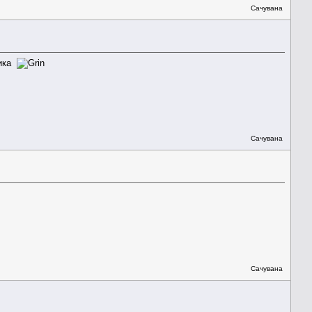
Сачувана
зика
Сачувана
Сачувана