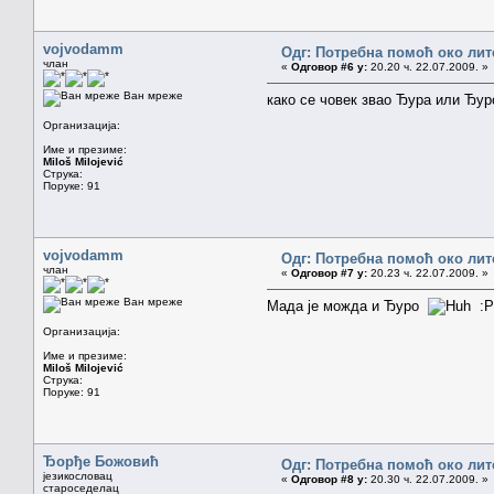
vojvodamm
Одг: Потребна помоћ око лит
члан
«
Одговор #6 у:
20.20 ч. 22.07.2009. »
Ван мреже
како се човек звао Ђура или Ђу
Организација:
Име и презиме:
Miloš Milojević
Струка:
Поруке: 91
vojvodamm
Одг: Потребна помоћ око лит
члан
«
Одговор #7 у:
20.23 ч. 22.07.2009. »
Ван мреже
Мада је можда и Ђуро
:P
Организација:
Име и презиме:
Miloš Milojević
Струка:
Поруке: 91
Ђорђе Божовић
Одг: Потребна помоћ око лит
језикословац
«
Одговор #8 у:
20.30 ч. 22.07.2009. »
староседелац