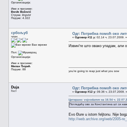
Организација:
Име и презиме:
Đorđe Božović
Струка:
lingvist
Поруке: 4.322
србољуб
Одг: Потребна помоћ око лит
члан
«
Одговор #11 у:
02.14 ч. 23.07.2009. »
Ван мреже
Извин'те што овако упадам, али 
Пол:
Организација:
Име и презиме:
Милан Ђорић
Поруке: 88
you're going to reap just what you sow
Duja
Одг: Потребна помоћ око лит
Гост
«
Одговор #12 у:
09.36 ч. 23.07.2009. 
Цитирано: vojvodamm на 16.54 ч. 22.07.
Погледаћу ово за Константина шт си на
Evo Đure u istom feljtonu. Nije bog
http://web.archive.org/web/2005-re