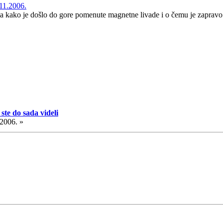
11.2006.
ma kako je došlo do gore pomenute magnetne livade i o čemu je zapravo
ste do sada videli
.2006. »