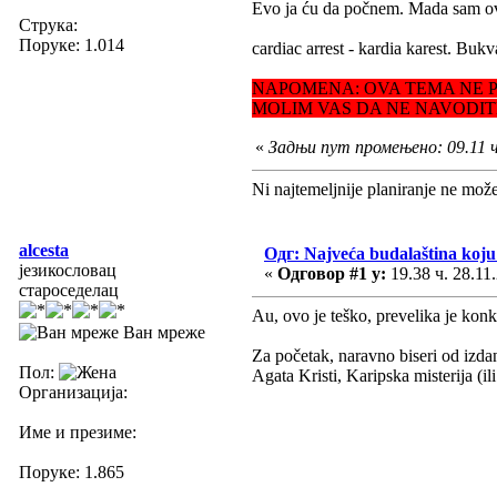
Evo ja ću da počnem. Mada sam o
Струка:
Поруке: 1.014
cardiac arrest - kardia karest. Bukv
NAPOMENA: OVA TEMA NE PO
MOLIM VAS DA NE NAVODIT
«
Задњи пут промењено: 09.11 ч. 
Ni najtemeljnije planiranje ne mož
alcesta
Одг: Najveća budalaština koju 
језикословац
«
Одговор #1 у:
19.38 ч. 28.11
староседелац
Au, ovo je teško, prevelika je konk
Ван мреже
Za početak, naravno biseri od izdanj
Пол:
Agata Kristi, Karipska misterija (i
Организација:
Име и презиме:
Поруке: 1.865