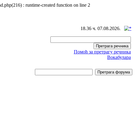
d.php(216) : runtime-created function on line 2
18.36 ч. 07.08.2026.
Помоћ за претрагу речника
Вокабулара