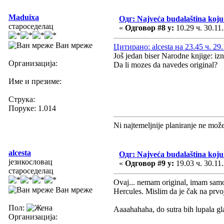
Maduixa
Одг: Najveća budalaština koju 
староседелац
«
Одговор #8 у:
10.29 ч. 30.11
Ван мреже
Цитирано: alcesta на 23.45 ч. 29.
Još jedan biser Narodne knjige: iz
Организација:
Da li mozes da navedes original?
Име и презиме:
Струка:
Поруке: 1.014
Ni najtemeljnije planiranje ne mož
alcesta
Одг: Najveća budalaština koju 
језикословац
«
Одговор #9 у:
19.03 ч. 30.11
староседелац
Ovaj... nemam original, imam samo
Ван мреже
Hercules. Mislim da je čak na prvoj 
Пол:
Aaaahahaha, do sutra bih lupala gla
Организација: