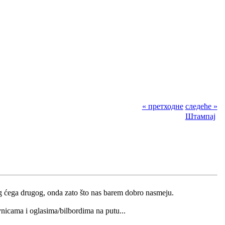
« претходне
следеће »
Штампај
bog ćega drugog, onda zato što nas barem dobro nasmeju.
vnicama i oglasima/bilbordima na putu...