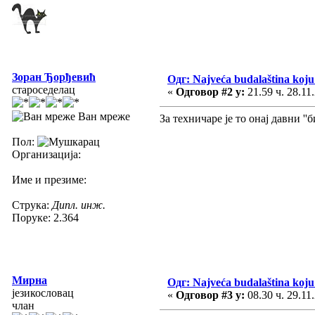
Зоран Ђорђевић
Одг: Najveća budalaština koju 
староседелац
«
Одговор #2 у:
21.59 ч. 28.11
Ван мреже
За техничаре је то онај давни ''б
Пол:
Организација:
Име и презиме:
Струка:
Дипл. инж.
Поруке: 2.364
Мирна
Одг: Najveća budalaština koju 
језикословац
«
Одговор #3 у:
08.30 ч. 29.11
члан