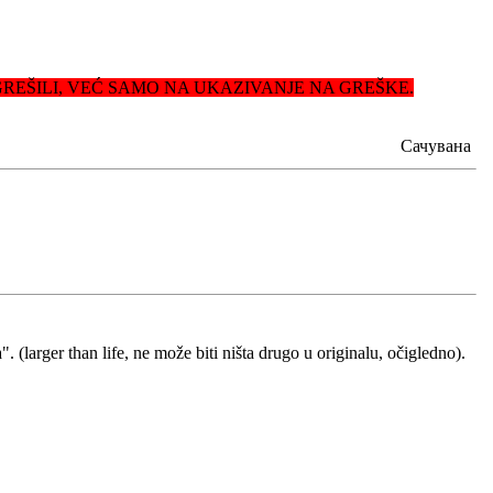
GREŠILI, VEĆ SAMO NA UKAZIVANJE NA GREŠKE.
Сачувана
. (larger than life, ne može biti ništa drugo u originalu, očigledno).