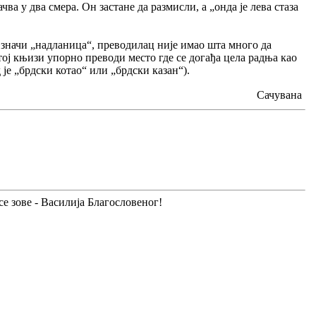
чва у два смера. Он застане да размисли, а „онда је лева стаза
“ значи „надланица“, преводилац није имао шта много да
ој књизи упорно преводи место где се догађа цела радња као
 је „брдски котао“ или „брдски казан“).
Сачувана
е зове - Василија Благословеног!