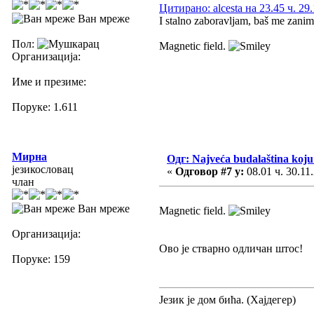
Цитирано: alcesta на 23.45 ч. 29.
Ван мреже
I stalno zaboravljam, baš me zani
Пол:
Magnetic field.
Организација:
Име и презиме:
Поруке: 1.611
Мирна
Одг: Najveća budalaština koju 
језикословац
«
Одговор #7 у:
08.01 ч. 30.11
члан
Ван мреже
Magnetic field.
Организација:
Ово је стварно одличан штос!
Поруке: 159
Језик је дом бића. (Хајдегер)