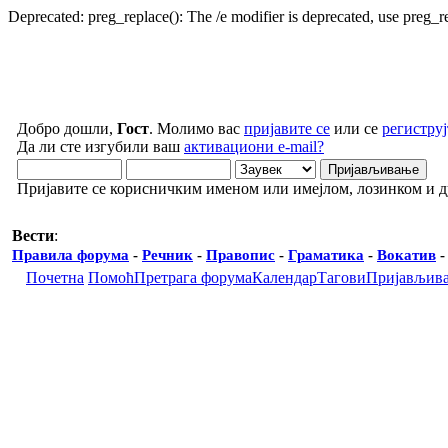
Deprecated: preg_replace(): The /e modifier is deprecated, use preg_
Добро дошли,
Гост
. Молимо вас
пријавите се
или се
региструј
Да ли сте изгубили ваш
активациони e-mail?
Пријавите се корисничким именом или имејлом, лозинком и 
Вести
:
Правила форума
-
Речник
-
Правопис
-
Граматика
-
Вокатив
Почетна
Помоћ
Претрага форума
Календар
Тагови
Пријављив