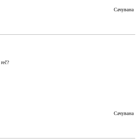
Сачувана
 reč?
Сачувана