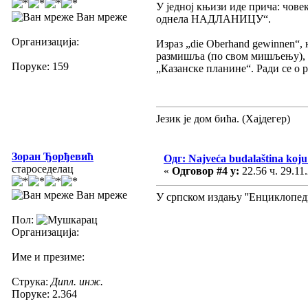
У једној књизи иде прича: човек
Ван мреже
однела НАДЛАНИЦУ“.
Организација:
Израз „die Oberhand gewinnen“,
размишља (по свом мишљењу), не
Поруке: 159
„Казанске планине“. Ради се о р
Језик је дом бића. (Хајдегер)
Зоран Ђорђевић
Одг: Najveća budalaština koju 
староседелац
«
Одговор #4 у:
22.56 ч. 29.11
Ван мреже
У српском издању ''Енциклопеди
Пол:
Организација:
Име и презиме:
Струка:
Дипл. инж.
Поруке: 2.364