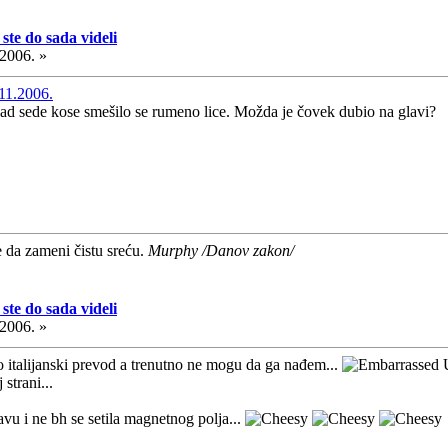
ste do sada videli
.2006. »
11.2006.
nad sede kose smešilo se rumeno lice. Možda je čovek dubio na glavi?
e da zameni čistu sreću.
Murphy /Danov zakon/
ste do sada videli
.2006. »
 italijanski prevod a trenutno ne mogu da ga nađem...
U
strani...
vu i ne bh se setila magnetnog polja...