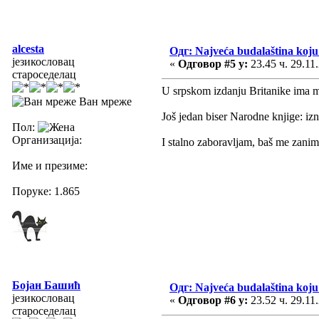
alcesta
Одг: Najveća budalaština koju 
језикословац
«
Одговор #5 у:
23.45 ч. 29.11
староседелац
U srpskom izdanju Britanike ima m
Ван мреже
Još jedan biser Narodne knjige: iz
Пол:
Организација:
I stalno zaboravljam, baš me zani
Име и презиме:
Поруке: 1.865
Бојан Башић
Одг: Najveća budalaština koju 
језикословац
«
Одговор #6 у:
23.52 ч. 29.11
староседелац