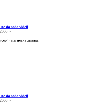
ste do sada videli
.2006. »
исер'' - магнетна ливада.
ste do sada videli
.2006. »