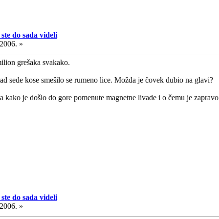
ste do sada videli
.2006. »
ilion grešaka svakako.
nad sede kose smešilo se rumeno lice. Možda je čovek dubio na glavi?
ma kako je došlo do gore pomenute magnetne livade i o čemu je zapravo
ste do sada videli
.2006. »