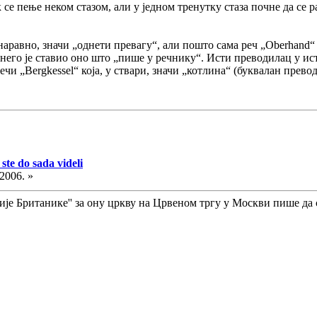
 се пење неком стазом, али у једном тренутку стаза почне да се ра
 наравно, значи „однети превагу“, али пошто сама реч „Oberhand
го је ставио оно што „пише у речнику“. Исти преводилац у ист
ечи „Bergkessel“ која, у ствари, значи „котлина“ (буквалан превод
ste do sada videli
.2006. »
је Британике'' за ону цркву на Црвеном тргу у Москви пише да с