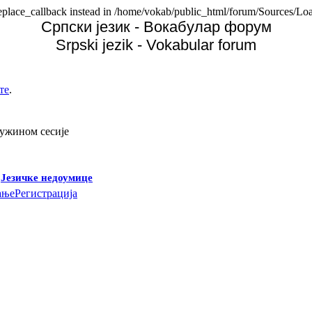
replace_callback instead in /home/vokab/public_html/forum/Sources/Loa
Српски језик - Вокабулар форум
Srpski jezik - Vokabular forum
те
.
дужином сесије
-
Језичке недоумице
ање
Регистрација