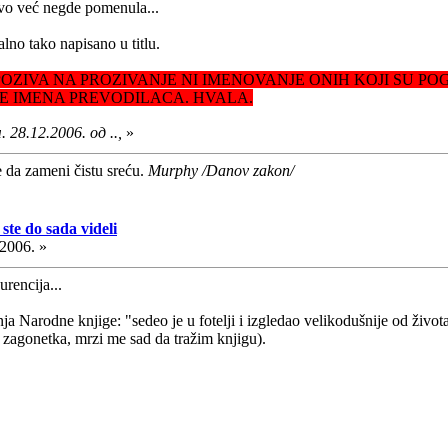
vo već negde pomenula...
alno tako napisano u titlu.
ZIVA NA PROZIVANJE NI IMENOVANJE ONIH KOJI SU PO
E IMENA PREVODILACA. HVALA.
28.12.2006. од ..,
»
e da zameni čistu sreću.
Murphy /Danov zakon/
ste do sada videli
.2006. »
urencija...
a Narodne knjige: "sedeo je u fotelji i izgledao velikodušnije od života"
li zagonetka, mrzi me sad da tražim knjigu).