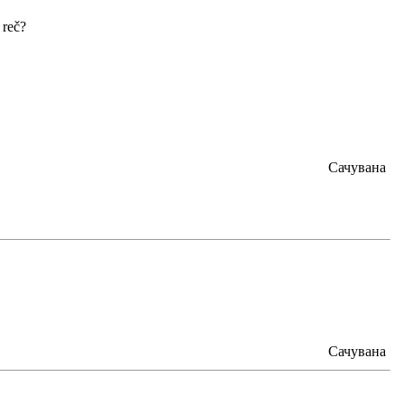
 reč?
Сачувана
Сачувана