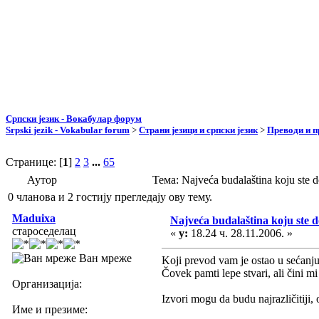
Српски језик - Вокабулар форум
Srpski jezik - Vokabular forum
>
Страни језици и српски језик
>
Преводи и 
Странице: [
1
]
2
3
...
65
Аутор
Тема: Najveća budalaština koju ste
0 чланова и 2 гостију прегледају ову тему.
Maduixa
Najveća budalaština koju ste d
староседелац
«
у:
18.24 ч. 28.11.2006. »
Ван мреже
Koji prevod vam je ostao u sećanju 
Čovek pamti lepe stvari, ali čini m
Организација:
Izvori mogu da budu najrazličitiji,
Име и презиме: