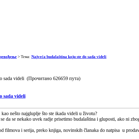
превођење
> Тема:
Najveća budalaština koju ste do sada videli
 do sada videli (Прочитано 626659 пута)
o sada videli
kao nešto najgluplje što ste ikada videli u životu?
i se da se nekako uvek radje prisetimo budalaština i gluposti, ako ni z
 od filmova i serija, preko knjiga, novinskih članaka do natpisa u proda