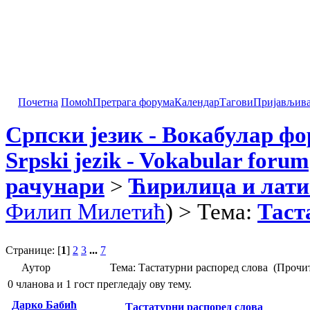
Почетна
Помоћ
Претрага форума
Календар
Тагови
Пријављив
Српски језик - Вокабулар ф
Srpski jezik - Vokabular forum
рачунари
>
Ћирилица и лати
Филип Милетић
) > Тема:
Таст
Странице: [
1
]
2
3
...
7
Аутор
Тема: Тастатурни распоред слова (Прочи
0 чланова и 1 гост прегледају ову тему.
Дарко Бабић
Тастатурни распоред слова