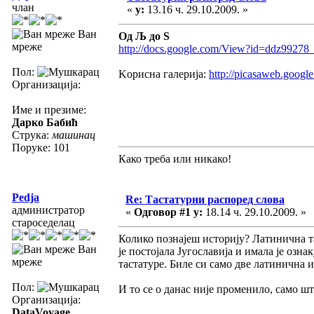
члан
«
у:
13.16 ч. 29.10.2009. »
Ван
Од Љ до Ѕ
мреже
http://docs.google.com/View?id=ddz99278
Пол:
Kорисна галерија:
http://picasaweb.google
Организација:
Име и презиме:
Дарко Бабић
Струка:
машинац
Поруке: 101
Како треба или никако!
Pedja
Re: Тастатурни распоред слова
администратор
«
Одговор #1 у:
18.14 ч. 29.10.2009. »
староседелац
Колико познајеш историју? Латинична та
Ван
је постојала Југославија и имала је озна
мреже
тастатуре. Биле си само две латинична 
Пол:
И то се о данас није променило, само што
Организација:
DataVoyage