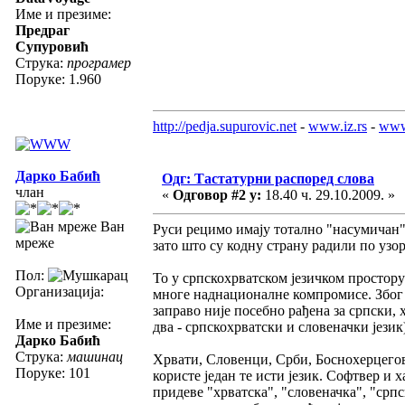
Име и презиме:
Предраг
Супуровић
Струка:
програмер
Поруке: 1.960
http://pedja.supurovic.net
-
www.iz.rs
-
www
Дарко Бабић
Одг: Тастатурни распоред слова
члан
«
Одговор #2 у:
18.40 ч. 29.10.2009. »
Ван
Руси рецимо имају тотално "насумичан" 
мреже
зато што су кодну страну радили по уз
Пол:
То у српскохрватском језичком простору 
Организација:
многе наднационалне компромисе. Због 
заправо није посебно рађена за српски, х
Име и презиме:
два - српскохрватски и словеначки језик
Дарко Бабић
Струка:
машинац
Хрвати, Словенци, Срби, Боснохерцеговц
Поруке: 101
користе један те исти језик. Софтвер и 
придеве "хрватска", "словеначка", "српс