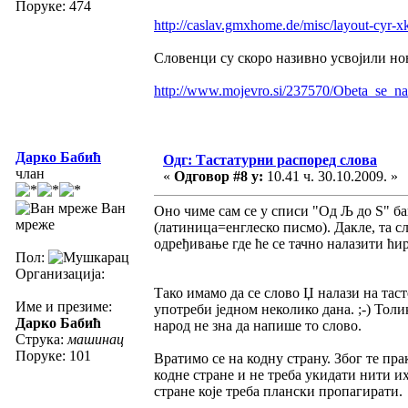
Поруке: 474
http://caslav.gmxhome.de/misc/layout-cyr-x
Словенци су скоро називно усвојили но
http://www.mojevro.si/237570/Obeta_se_n
Дарко Бабић
Одг: Тастатурни распоред слова
члан
«
Одговор #8 у:
10.41 ч. 30.10.2009. »
Ван
Оно чиме сам се у списи "Од Љ до Ѕ" ба
мреже
(латиница=енглеско писмо). Дакле, та сл
одређивање где ће се тачно налазити ћи
Пол:
Организација:
Тако имамо да се слово Џ налази на таст
Име и презиме:
употреби једном неколико дана. ;-) Толи
Дарко Бабић
народ не зна да напише то слово.
Струка:
машинац
Поруке: 101
Вратимо се на кодну страну. Због те пр
кодне стране и не треба укидати нити 
стране које треба плански пропагирати.