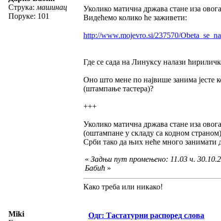
Струка:
машинац
Уколико матична држава стане иза овог
Поруке: 101
Видећемо колико ће заживети:
http://www.mojevro.si/237570/Obeta_se_n
Где се сада на Линуксу налази ћириличко
Оно што мене по највише занима јесте к
(штампање тастера)?
+++
Уколико матична држава стане иза овога
(оштампане у складу са кодном страном)
Срби тако да њих неће много занимати 
«
Задњи пут промењено: 11.03 ч. 30.10.2
Бабић
»
Како треба или никако!
Miki
Одг: Тастатурни распоред слова