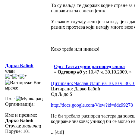
То су ваљда те дворжак кодне стране за
направити за српски језик.
У сваком случају лепо је знати да је с
разних прохтева који немају много везе с
Како треба или никако!
Дарко Бабић
Одг: Тастатурни распоред слова
члан
«
Одговор #9 у:
10.47 ч. 30.10.2009. »
Ван
Цитирано: Часлав Илић на 10.10 ч. 30.10
мреже
Цитирано: Дарко Бабић
Од Љ до Ѕ
Пол:
Организација:
http://docs.google.com/View?id=ddz99278
Име и презиме:
Не би требало распоред тастера да зове
Дарко Бабић
кодирање знакова; уникод би се могао н
Струка:
машинац
Поруке: 101
...[/url]