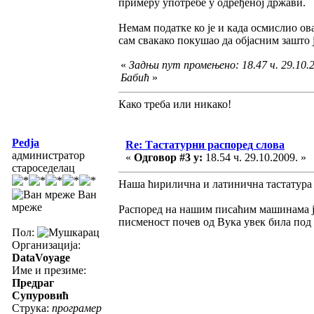
примеру употребе у одређеној држави.
Немам податке ко је и када осмислио ов
сам свакако покушао да објасним зашто 
«
Задњи пут промењено: 18.47 ч. 29.10.
Бабић
»
Како треба или никако!
Pedja
Re: Тастатурни распоред слова
администратор
«
Одговор #3 у:
18.54 ч. 29.10.2009. »
староседелац
Наша ћирилична и латинична тастатура 
Ван
мреже
Распоред на нашим писаћим машинама је 
писменост почев од Вука увек била под 
Пол:
Организација:
DataVoyage
Име и презиме:
Предраг
Супуровић
Струка:
програмер