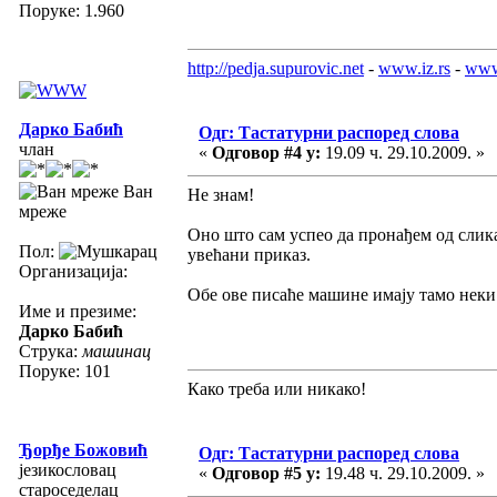
Поруке: 1.960
http://pedja.supurovic.net
-
www.iz.rs
-
www
Дарко Бабић
Одг: Тастатурни распоред слова
члан
«
Одговор #4 у:
19.09 ч. 29.10.2009. »
Ван
Не знам!
мреже
Оно што сам успео да пронађем од слика
Пол:
увећани приказ.
Организација:
Обе ове писаће машине имају тамо неки 
Име и презиме:
Дарко Бабић
Струка:
машинац
Поруке: 101
Како треба или никако!
Ђорђе Божовић
Одг: Тастатурни распоред слова
језикословац
«
Одговор #5 у:
19.48 ч. 29.10.2009. »
староседелац