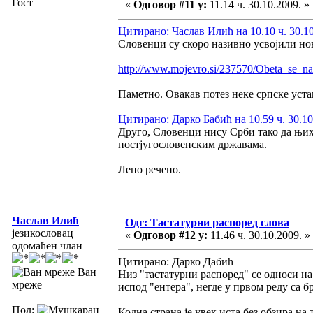
Гост
«
Одговор #11 у:
11.14 ч. 30.10.2009. »
Цитирано: Часлав Илић на 10.10 ч. 30.10
Словенци су скоро називно усвојили но
http://www.mojevro.si/237570/Obeta_se_n
Паметно. Овакав потез неке српске уста
Цитирано: Дарко Бабић на 10.59 ч. 30.10
Друго, Словенци нису Срби тако да њих
постјугословенским државама.
Лепо речено.
Часлав Илић
Одг: Тастатурни распоред слова
језикословац
«
Одговор #12 у:
11.46 ч. 30.10.2009. »
одомаћен члан
Цитирано: Дарко Дабић
Ван
Низ "тастатурни распоред" се односи на х
мреже
испод "ентера", негде у првом реду са бр
Пол:
Кодна страна је увек иста без обзира на 