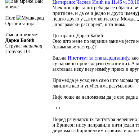
Ван
Цитирано: Часлав Илић на 11.46 ч. 30.10
мреже
Увек постоји та потреба да се објасни в
притисне, и да се и једно и друго именуј
Пол:
нешто друго у датом контексту. Можда 
Организација:
„програмски распоред“, шта знам.
Име и презиме:
Цитирано: Дарко Бабић
Дарко Бабић
Оно што мене по највише занима јесте к
Струка:
машинац
(штампање тастера)?
Поруке: 101
Ваљда
Институт за стандардизацију
, ка
су наравно произвођачи (увозници). А м
захтевала неку везу између првих и дру
Примебда је усвојена само што морам при
лаицима као и упућенима разумљиво.
Није лоше да напоменем да је ово радна
+++
Поред рачунарских тастатура нерешено 
и Ериксон нису направили нити један 
диркама са ћириличким словима и да не