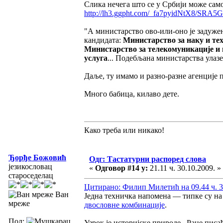
Слика нечега што се у Србији може са
http://lh3.ggpht.com/_fa7pyidNtX8/
"А министарство ово-или-оно је задужено
кандидата:
Министарство за наку и те
Министарство за телекомуникације 
услуга
... Подебљана министарства улазе 
Даље, ту имамо и разно-разне агенције
Много бабица, килаво дете.
Како треба или никако!
Ђорђе Божовић
Одг: Тастатурни распоред слова
језикословац
«
Одговор #14 у:
21.11 ч. 30.10.2009. »
староседелац
Цитирано: Филип Милетић на 09.44 ч. 3
Ван
Једна техничка напомена — типке су на
мреже
двословне комбинације
.
Пол:
Узрок је историјске природе. Ране писа