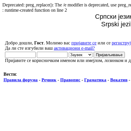
Deprecated: preg_replace(): The /e modifier is deprecated, use preg
: runtime-created function on line 2
Српски јези
Srpski jez
Добро дошли,
Гост
. Молимо вас
пријавите се
или се
региструј
Да ли сте изгубили ваш
активациони e-mail?
Пријавите се корисничким именом или имејлом, лозинком и 
Вести
:
Правила форума
-
Речник
-
Правопис
-
Граматика
-
Вокатив