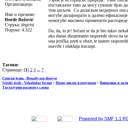
Организација:
постављене тако да могу сувише брзо да
тим циљем. Са доласком модерних писаћи
Име и презиме:
могуће дизајнирати и далеко ефикасније
Đorđe Božović
немогуће масовно променити распореде
Струка:
lingvist
Поруке: 4.322
Da, da, to je! Sećam se da je bio takav nekak
ako danas dizajniramo rasporede slova na ta
ona jezička uzeti u obzir, te tastere raspored
usavrše i olakšaju kucanje.
Тагови:
Странице: [
1
]
2
3
...
7
Српски језик - Вокабулар форум
Srpski jezik - Vokabular forum
>
Наше писмо и рачунари
>
Ћирилица и лат
Тастатурни распоред слова
Powered by SMF 1.1 R