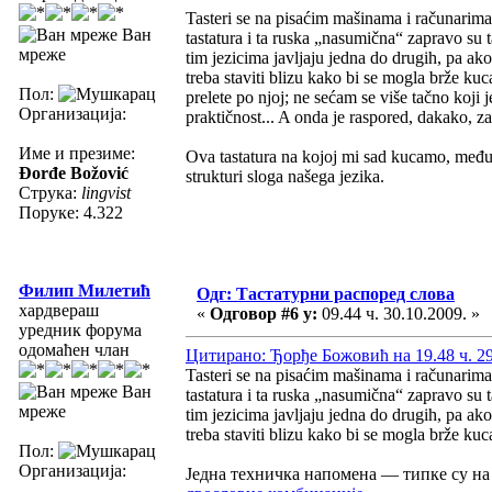
Tasteri se na pisaćim mašinama i računari
Ван
tastatura i ta ruska „nasumična“ zapravo su 
мреже
tim jezicima javljaju jedna do drugih, pa ak
treba staviti blizu kako bi se mogla brže kuca
Пол:
prelete po njoj; ne sećam se više tačno koji 
Организација:
praktičnost... A onda je raspored, dakako, za
Име и презиме:
Ova tastatura na kojoj mi sad kucamo, međuti
Đorđe Božović
strukturi sloga našega jezika.
Струка:
lingvist
Поруке: 4.322
Филип Милетић
Одг: Тастатурни распоред слова
хардвераш
«
Одговор #6 у:
09.44 ч. 30.10.2009. »
уредник форума
одомаћен члан
Цитирано: Ђорђе Божовић на 19.48 ч. 29
Tasteri se na pisaćim mašinama i računari
Ван
tastatura i ta ruska „nasumična“ zapravo su 
мреже
tim jezicima javljaju jedna do drugih, pa ak
treba staviti blizu kako bi se mogla brže kuca
Пол:
Организација:
Једна техничка напомена — типке су на