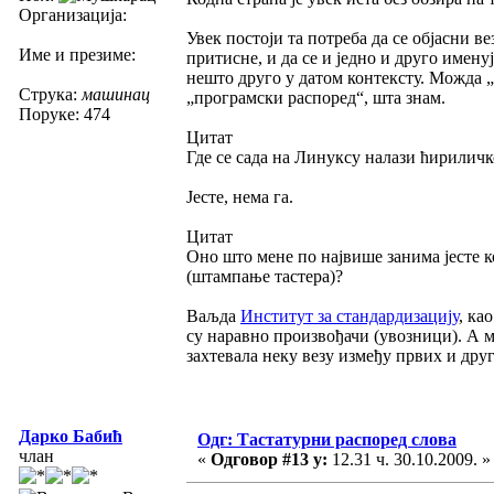
Организација:
Увек постоји та потреба да се објасни в
Име и презиме:
притисне, и да се и једно и друго именуј
нешто друго у датом контексту. Можда 
Струка:
машинац
„програмски распоред“, шта знам.
Поруке: 474
Цитат
Где се сада на Линуксу налази ћириличко
Јесте, нема га.
Цитат
Оно што мене по највише занима јесте к
(штампање тастера)?
Ваљда
Институт за стандардизацију
, ка
су наравно произвођачи (увозници). А м
захтевала неку везу између првих и дру
Дарко Бабић
Одг: Тастатурни распоред слова
члан
«
Одговор #13 у:
12.31 ч. 30.10.2009. »