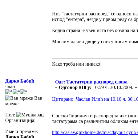
Низ "тастатурни распоред" се односи на х
испод "ентера", негде у првом реду са бр
Кодна страна је увек иста без обзира на 
Мислим да ово двоје у спису нисам по
Како треба или никако!
Дарко Бабић
Одг: Тастатурни распоред слова
члан
«
Одговор #10 у:
10.59 ч. 30.10.2009. »
Ван
Цитирано: Часлав Илић на 10.10 ч. 30.10
мреже
...
Пол:
Српски ћирилички распоред за икс (лину
Организација:
тастатурама са различитим обликом ент
Име и презиме:
http://caslav.gmxhome.de/misc/layout-cyr-x
Дарко Бабић