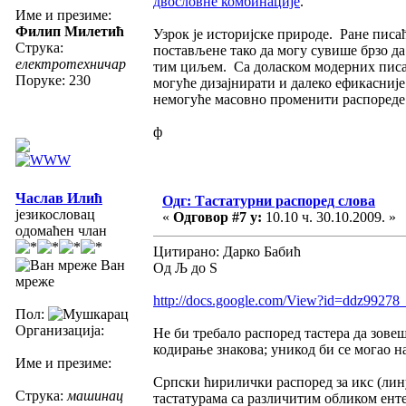
двословне комбинације
.
Име и презиме:
Филип Милетић
Узрок је историјске природе. Ране писа
Струка:
постављене тако да могу сувише брзо да
електротехничар
тим циљем. Са доласком модерних писаћи
Поруке: 230
могуће дизајнирати и далеко ефикасније
немогуће масовно променити распореде
ф
Часлав Илић
Одг: Тастатурни распоред слова
језикословац
«
Одговор #7 у:
10.10 ч. 30.10.2009. »
одомаћен члан
Цитирано: Дарко Бабић
Ван
Од Љ до Ѕ
мреже
http://docs.google.com/View?id=ddz99278
Пол:
Организација:
Не би требало распоред тастера да зове
кодирање знакова; уникод би се могао н
Име и презиме:
Српски ћирилички распоред за икс (лину
Струка:
машинац
тастатурама са различитим обликом ент