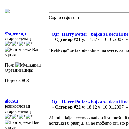
Cogito ergo sum
Фаренхајт
Одг: Harry Potter - bajka za decu ili ne
староседелац
«
Одговор #21 у:
17.37 ч. 10.01.2007. »
Ван
"Relikvija" se takođe odnosi na svece, samo š
мреже
Пол:
Организација:
Поруке: 803
alcesta
Одг: Harry Potter - bajka za decu ili ne
језикословац
«
Одговор #22 у:
18.12 ч. 10.01.2007. »
староседелац
Ali mi i dalje nećemo znati da li su mošti il
Ван
horkruksi u pitanju, ali ne možemo biti sto p
мреже