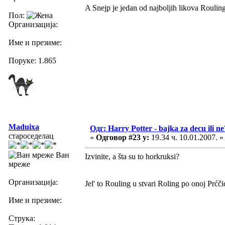
A Snejp je jedan od najboljih likova Rouling
Пол:
Организација:
Име и презиме:
Поруке: 1.865
Maduixa
Одг: Harry Potter - bajka za decu ili ne
староседелац
«
Одговор #23 у:
19.34 ч. 10.01.2007. »
Ван
Izvinite, a šta su to horkruksi?
мреже
Организација:
Jel' to Rouling u stvari Roling po onoj Prćči
Име и презиме:
Струка: