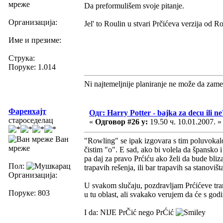
мреже
Da preformulišem svoje pitanje.
Организација:
Jel' to Roulin u stvari Prčićeva verzija od R
Име и презиме:
Струка:
Поруке: 1.014
Ni najtemeljnije planiranje ne može da zame
Фаренхајт
Одг: Harry Potter - bajka za decu ili ne
староседелац
«
Одговор #26 у:
19.50 ч. 10.01.2007. »
Ван
"Rowling" se ipak izgovara s tim poluvokalo
мреже
čistim "o". E sad, ako bi volela da špansko 
pa daj za pravo Prćiću ako želi da bude bli
Пол:
trapavih rešenja, ili bar trapavih sa stanovišt
Организација:
U svakom slučaju, pozdravljam Prćićeve tra
Поруке: 803
u tu oblast, ali svakako verujem da će s god
I da: NIJE PrČić nego PrĆić