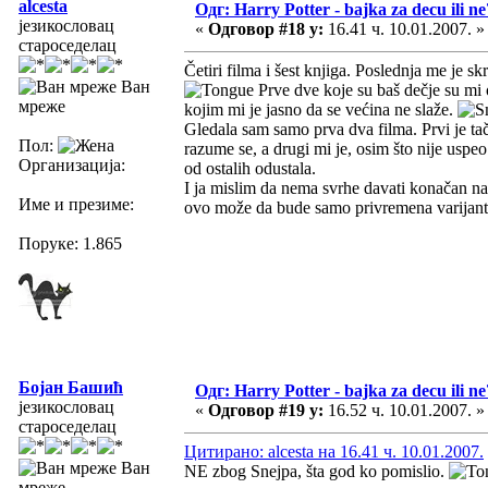
alcesta
Одг: Harry Potter - bajka za decu ili ne
језикословац
«
Одговор #18 у:
16.41 ч. 10.01.2007. »
староседелац
Četiri filma i šest knjiga. Poslednja me je s
Ван
Prve dve koje su baš dečje su mi 
мреже
kojim mi je jasno da se većina ne slaže.
Gledala sam samo prva dva filma. Prvi je ta
Пол:
razume se, a drugi mi je, osim što nije uspeo
Организација:
od ostalih odustala.
I ja mislim da nema svrhe davati konačan na
Име и презиме:
ovo može da bude samo privremena varijan
Поруке: 1.865
Бојан Башић
Одг: Harry Potter - bajka za decu ili ne
језикословац
«
Одговор #19 у:
16.52 ч. 10.01.2007. »
староседелац
Цитирано: alcesta на 16.41 ч. 10.01.2007.
Ван
NE zbog Snejpa, šta god ko pomislio.
мреже