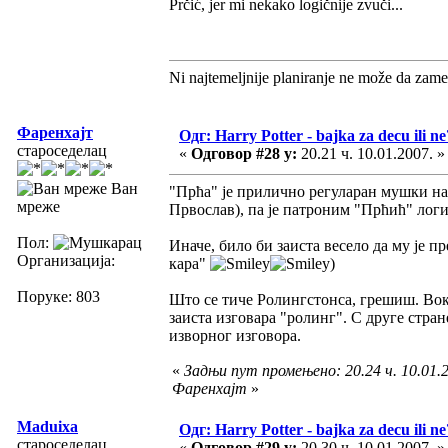
Prčić, jer mi nekako logičnije zvuči...
Ni najtemeljnije planiranje ne može da zame
Фаренхајт
Одг: Harry Potter - bajka za decu ili ne
староседелац
«
Одговор #28 у:
20.21 ч. 10.01.2007. »
Ван
"Прћа" је прилично регуларан мушки на
мреже
Првослав), па је патроним "Прћић" логи
Пол:
Иначе, било би заиста весело да му је 
Организација:
кара"
)
Поруке: 803
Што се тиче Ролингстонса, грешиш. Вокал
заиста изговара "ролинг". С друге стран
изворног изговора.
«
Задњи пут промењено: 20.24 ч. 10.01.2
Фаренхајт
»
Maduixa
Одг: Harry Potter - bajka za decu ili ne
староседелац
«
Одговор #29 у:
20.30 ч. 10.01.2007. »