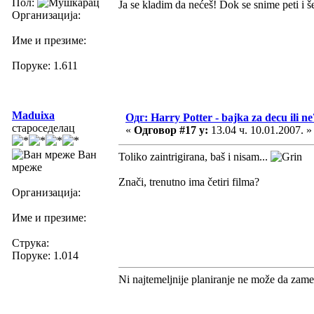
Пол:
Ja se kladim da nećeš! Dok se snime peti i še
Организација:
Име и презиме:
Поруке: 1.611
Maduixa
Одг: Harry Potter - bajka za decu ili ne
староседелац
«
Одговор #17 у:
13.04 ч. 10.01.2007. »
Ван
Toliko zaintrigirana, baš i nisam...
мреже
Znači, trenutno ima četiri filma?
Организација:
Име и презиме:
Струка:
Поруке: 1.014
Ni najtemeljnije planiranje ne može da zame