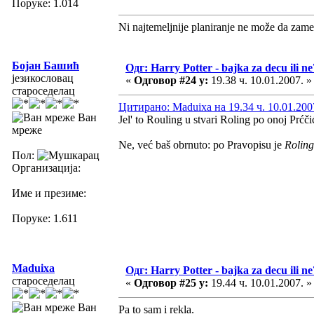
Поруке: 1.014
Ni najtemeljnije planiranje ne može da zame
Бојан Башић
Одг: Harry Potter - bajka za decu ili ne
језикословац
«
Одговор #24 у:
19.38 ч. 10.01.2007. »
староседелац
Цитирано: Maduixa на 19.34 ч. 10.01.200
Ван
Jel' to Rouling u stvari Roling po onoj Prćči
мреже
Ne, već baš obrnuto: po Pravopisu je
Roling
Пол:
Организација:
Име и презиме:
Поруке: 1.611
Maduixa
Одг: Harry Potter - bajka za decu ili ne
староседелац
«
Одговор #25 у:
19.44 ч. 10.01.2007. »
Ван
Pa to sam i rekla.