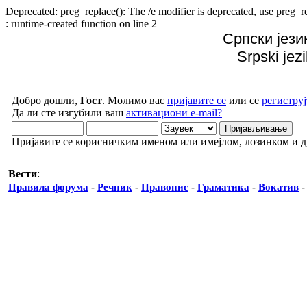
Deprecated: preg_replace(): The /e modifier is deprecated, use preg
: runtime-created function on line 2
Српски јези
Srpski jez
Добро дошли,
Гост
. Молимо вас
пријавите се
или се
региструј
Да ли сте изгубили ваш
активациони e-mail?
Пријавите се корисничким именом или имејлом, лозинком и 
Вести
:
Правила форума
-
Речник
-
Правопис
-
Граматика
-
Вокатив