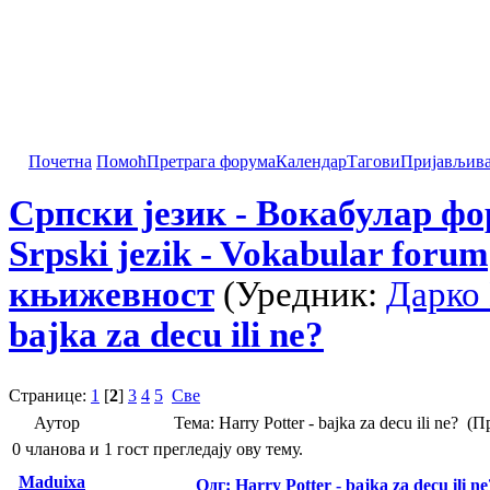
Почетна
Помоћ
Претрага форума
Календар
Тагови
Пријављив
Српски језик - Вокабулар ф
Srpski jezik - Vokabular forum
књижевност
(Уредник:
Дарко
bajka za decu ili ne?
Странице:
1
[
2
]
3
4
5
Све
Аутор
Тема: Harry Potter - bajka za decu ili ne? 
0 чланова и 1 гост прегледају ову тему.
Maduixa
Одг: Harry Potter - bajka za decu ili ne