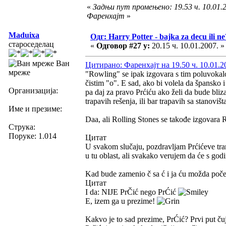
«
Задњи пут промењено: 19.53 ч. 10.01.2
Фаренхајт
»
Maduixa
Одг: Harry Potter - bajka za decu ili ne
староседелац
«
Одговор #27 у:
20.15 ч. 10.01.2007. »
Ван
Цитирано: Фаренхајт на 19.50 ч. 10.01.2
мреже
"Rowling" se ipak izgovara s tim poluvokalo
čistim "o". E sad, ako bi volela da špansko 
Организација:
pa daj za pravo Prćiću ako želi da bude bli
trapavih rešenja, ili bar trapavih sa stanovišt
Име и презиме:
Daa, ali Rolling Stones se takođe izgovara 
Струка:
Поруке: 1.014
Цитат
U svakom slučaju, pozdravljam Prćićeve tra
u tu oblast, ali svakako verujem da će s god
Kad bude zamenio č sa ć i ja ću možda počet
Цитат
I da: NIJE PrČić nego PrĆić
E, izem ga u prezime!
Kakvo je to sad prezime, PrĆić? Prvi put ču