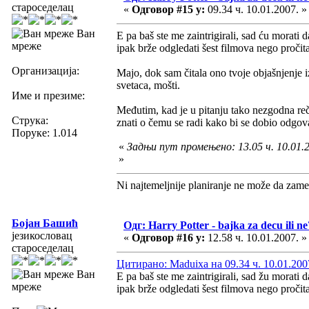
староседелац
«
Одговор #15 у:
09.34 ч. 10.01.2007. »
Ван
E pa baš ste me zaintrigirali, sad ću morati
мреже
ipak brže odgledati šest filmova nego pročita
Организација:
Majo, dok sam čitala ono tvoje objašnjenje iz
svetaca, mošti.
Име и презиме:
Međutim, kad je u pitanju tako nezgodna reč 
Струка:
znati o čemu se radi kako bi se dobio odgova
Поруке: 1.014
«
Задњи пут промењено: 13.05 ч. 10.01.
»
Ni najtemeljnije planiranje ne može da zame
Бојан Башић
Одг: Harry Potter - bajka za decu ili ne
језикословац
«
Одговор #16 у:
12.58 ч. 10.01.2007. »
староседелац
Цитирано: Maduixa на 09.34 ч. 10.01.200
Ван
E pa baš ste me zaintrigirali, sad žu morati
мреже
ipak brže odgledati šest filmova nego pročita