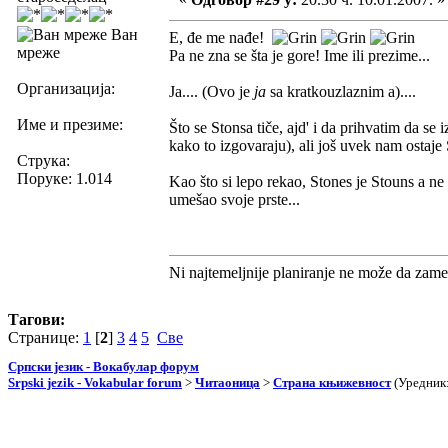
Ван
E, đe me nađe!
мреже
Pa ne zna se šta je gore! Ime ili prezime...
Организација:
Ja.... (Ovo je
ja
sa kratkouzlaznim a)....
Име и презиме:
Što se Stonsa tiče, ajd' i da prihvatim da se
kako to izgovaraju), ali još uvek nam ostaje 
Струка:
Поруке: 1.014
Kao što si lepo rekao, Stones je Stouns a ne
umešao svoje prste...
Ni najtemeljnije planiranje ne može da zame
Тагови:
Странице:
1
[
2
]
3
4
5
Све
Српски језик - Вокабулар форум
Srpski jezik - Vokabular forum
>
Читаоница
>
Страна књижевност
(Уредник