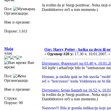
Ja tvrdim da je Snejp pozitivac. Neka stoji
Пол:
Dambldorove reči u tom momentu.)
Организација:
Име и презиме:
Поруке: 1.611
Maja
Одг: Harry Potter - bajka za decu ili ne
члан
«
Одговор #20 у:
17.30 ч. 10.01.2007. »
Ван
Цитирано: Фаренхајт на 03.40 ч. 10.01.2
мреже
Još lepše i arhaičnije bilo bi "smrtonosne moš
Пол:
Hmmm, ja možda ipak ne bih stavila "mošti" 
Организација:
reč o "horcruxes" lorda Voldemora ne bi išl
Име и презиме:
Цитирано: Бојан Башић на 16.52 ч. 10.01
Ja tvrdim da je Snejp pozitivac. Neka stoji
Струка:
Dambldorove reči u tom momentu.)
Поруке: 90
Naravno!!! Bila je gomila indikacija koje 