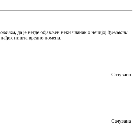
овачом
, да је негде објављен неки чланак о нечијој
дуњовачи
е нађох ништа вредно помена.
Сачувана
Сачувана