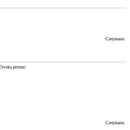
Сачувана
ićevska pesma:
Сачувана