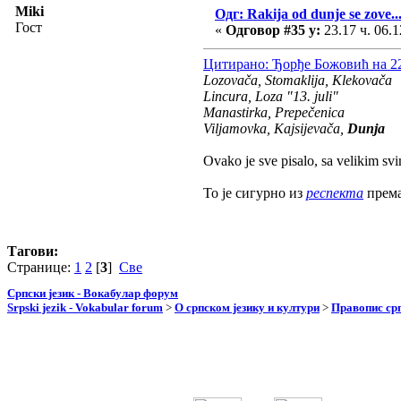
Miki
Одг: Rakija od dunje se zove...
Гост
«
Одговор #35 у:
23.17 ч. 06.1
Цитирано: Ђорђе Божовић на 22.
Lozovača, Stomaklija, Klekovača
Lincura, Loza "13. juli"
Manastirka, Prepečenica
Viljamovka, Kajsijevača,
Dunja
Ovako je sve pisalo, sa velikim s
То је сигурно из
респекта
према
Тагови:
Странице:
1
2
[
3
]
Све
Српски језик - Вокабулар форум
Srpski jezik - Vokabular forum
>
О српском језику и култури
>
Правопис срп