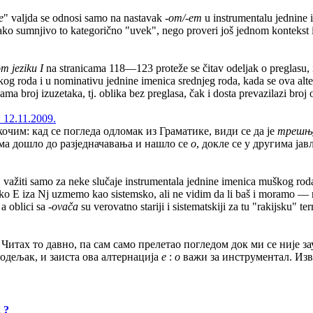
e
" valjda se odnosi samo na nastavak
-om/-em
u instrumentalu jednine 
 jako sumnjivo to kategorično "uvek", nego proveri još jednom kontekst 
m jeziku I
na stranicama 118—123 proteže se čitav odeljak o preglasu, i t
og roda i u nominativu jednine imenica srednjeg roda, kada se ova alte
ama broj izuzetaka, tj. oblika bez preglasa, čak i dosta prevazilazi broj 
 12.11.2009.
кочим: кад се погледа одломак из Граматике, види се да је
трешњ
јима дошло до разједначавања и нашло се
о
, докле се у другима ја
" važiti samo za neke slučaje instrumentala jednine imenica muškog roda.
ako E iza Nj uzmemo kao sistemsko, ali ne vidim da li baš i moramo —
a oblici sa
-ovača
su verovatno stariji i sistematskiji za tu "rakijsku" 
о. Читах то давно, па сам само прелетао погледом док ми се ниј
 одељак, и заиста ова алтернација
е
:
о
важи за инструментал. Изв
 ?