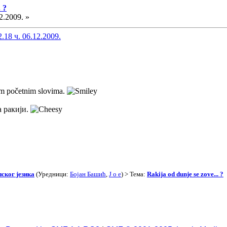
 ?
2.2009. »
18 ч. 06.12.2009.
vim početnim slovima.
 ракији.
ског језика
(Уредници:
Бојан Башић
,
J o e
) > Тема:
Rakija od dunje se zove... ?