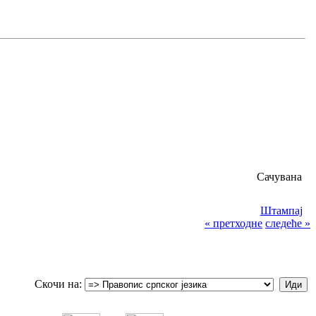
Сачувана
Штампај
« претходне
следеће »
Скочи на: