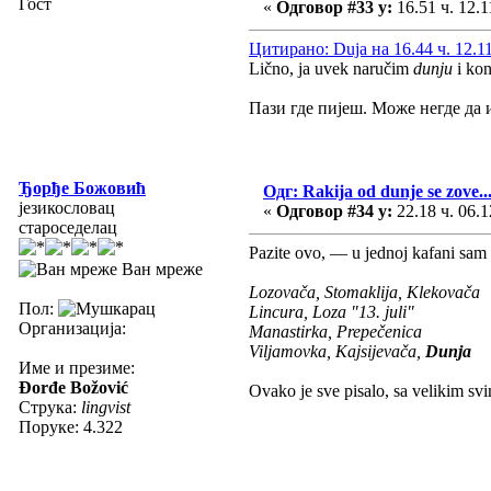
Гост
«
Одговор #33 у:
16.51 ч. 12.1
Цитирано: Duja на 16.44 ч. 12.1
Lično, ja uvek naručim
dunju
i ko
Пази где пијеш. Може негде да
Ђорђе Божовић
Одг: Rakija od dunje se zove...
језикословац
«
Одговор #34 у:
22.18 ч. 06.1
староседелац
Pazite ovo, — u jednoj kafani sam 
Ван мреже
Lozovača, Stomaklija, Klekovača
Пол:
Lincura, Loza "13. juli"
Организација:
Manastirka, Prepečenica
Viljamovka, Kajsijevača,
Dunja
Име и презиме:
Đorđe Božović
Ovako je sve pisalo, sa velikim s
Струка:
lingvist
Поруке: 4.322