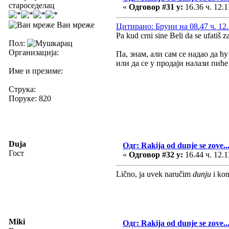
староседелац
«
Одговор #31 у:
16.36 ч. 12.1
Ван мреже
Цитирано: Бруни на 08.47 ч. 12.
Pa kud crni sine Beli da se ufatiš z
Пол:
Организација:
Па, знам, али сам се надао да 
или да се у продаји налази пић
Име и презиме:
Струка:
Поруке: 820
Duja
Одг: Rakija od dunje se zove...
Гост
«
Одговор #32 у:
16.44 ч. 12.1
Lično, ja uvek naručim
dunju
i ko
Miki
Одг: Rakija od dunje se zove...