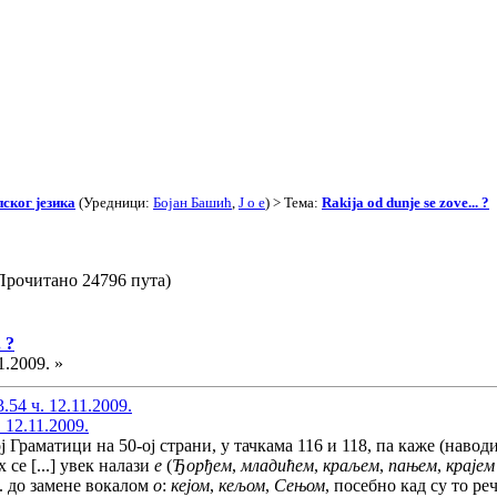
ског језика
(Уредници:
Бојан Башић
,
J o e
) > Тема:
Rakija od dunje se zove... ?
 (Прочитано 24796 пута)
 ?
1.2009. »
54 ч. 12.11.2009.
 12.11.2009.
 Граматици на 50-ој страни, у тачкама 116 и 118, па каже (навод
х се [...] увек налази
е
(
Ђорђем
,
младићем
,
краљем
,
пањем
,
крајем
ј. до замене вокалом
о
:
кејом
,
кељом
,
Сењом
, посебно кад су то ре