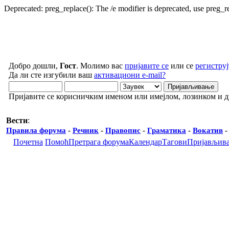
Deprecated: preg_replace(): The /e modifier is deprecated, use preg_
Добро дошли,
Гост
. Молимо вас
пријавите се
или се
региструј
Да ли сте изгубили ваш
активациони e-mail?
Пријавите се корисничким именом или имејлом, лозинком и 
Вести
:
Правила форума
-
Речник
-
Правопис
-
Граматика
-
Вокатив
Почетна
Помоћ
Претрага форума
Календар
Тагови
Пријављив