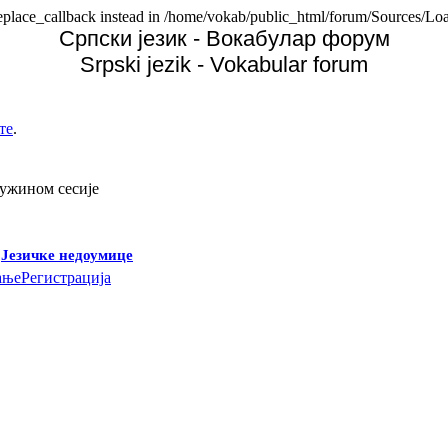
replace_callback instead in /home/vokab/public_html/forum/Sources/Loa
Српски језик - Вокабулар форум
Srpski jezik - Vokabular forum
те
.
дужином сесије
-
Језичке недоумице
ање
Регистрација