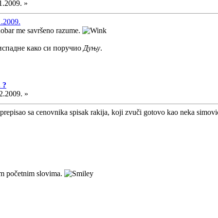
1.2009. »
1.2009.
nobar me savršeno razume.
 испадне како си поручио
Дуњу
.
 ?
2.2009. »
prepisao sa cenovnika spisak rakija, koji zvuči gotovo kao neka simov
vim početnim slovima.