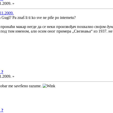
1.2009. »
11.2009.
a Gugl? Pa znaš li ti ko sve ne piše po internetu?
ћу пронаћи макар негде да се неки произвођач похвалио својом
дуњ
е под тим именом, али осим оног примера „Свезнања“ из 1937. н
 ?
1.2009. »
nobar me savršeno razume.
 ?