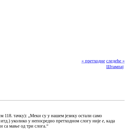
« претходне
следеће »
Штампај
им 118. тачку): „Меки су у нашем језику остали само
итд.) уколико у непосредно претходном слогу није
е
, када
чи са мање од три слога.“