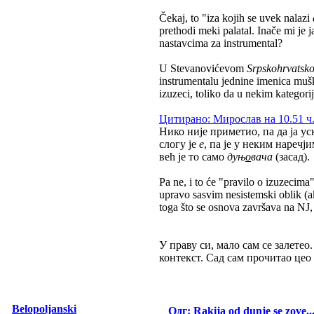
Čekaj, to "iza kojih se uvek nalazi
prethodi meki palatal. Inače mi je
nastavcima za instrumental?
U Stevanovićevom
Srpskohrvatsko
instrumentalu jednine imenica mušk
izuzeci, toliko da u nekim kategorij
Цитирано: Мирослав на 10.51 ч.
Нико није приметио, па да ја ус
слогу је
е
, па је у неким нареч
већ је то само
дуњ
о
вача
(засад).
Pa ne, i to će "pravilo o izuzecima
upravo sasvim nesistemski oblik (
toga što se osnova završava na NJ, 
У праву си, мало сам се залете
контекст. Сад сам прочитао цео
Belopoljanski
Одг: Rakija od dunje se zove...