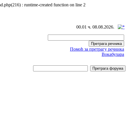
d.php(216) : runtime-created function on line 2
00.01 ч. 08.08.2026.
Помоћ за претрагу речника
Вокабулара