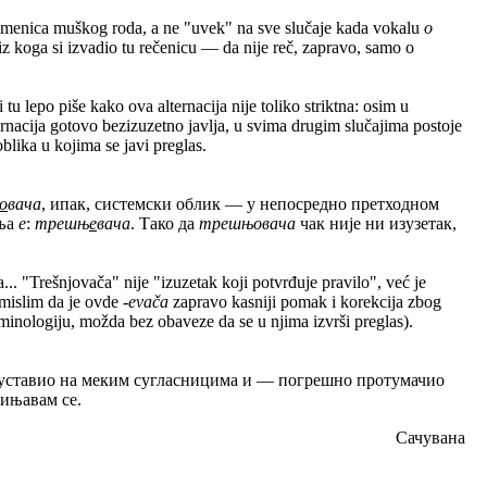
imenica muškog roda, a ne "uvek" na sve slučaje kada vokalu
o
iz koga si izvadio tu rečenicu — da nije reč, zapravo, samo o
u lepo piše kako ova alternacija nije toliko striktna: osim u
rnacija gotovo bezizuzetno javlja, u svima drugim slučajima postoje
oblika u kojima se javi preglas.
о
вача
, ипак, системски облик — у непосредно претходном
вља
е
:
трешњ
е
вача
. Тако да
трешњовача
чак није ни изузетак,
.. "Trešnjovača" nije "izuzetak koji potvrđuje pravilo", već je
 mislim da je ovde
-evača
zapravo kasniji pomak i korekcija zbog
terminologiju, možda bez obaveze da se u njima izvrši preglas).
е зауставио на меким сугласницима и — погрешно протумачио
ињавам се.
Сачувана