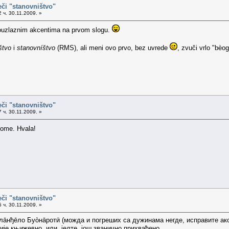
eči "stanovništvo"
 ч. 30.11.2009. »
ouzlaznim akcentima na prvom slogu.
štvo
i
stanovníštvo
(RMS), ali meni ovo prvo, bez uvrede
, zvuči vrlo "bèo
eči "stanovništvo"
 ч. 30.11.2009. »
mome. Hvala!
eči "stanovništvo"
 ч. 30.11.2009. »
лāнђēло Буòнāротӣ (можда и погреших са дужинама негде, исправите ако
ије књижевно, или, јелте, још званично прихваћено.