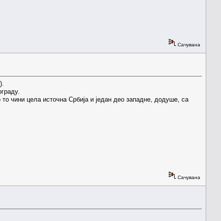
Сачувана
).
ограду.
 то чини цела источна Србија и један део западне, додуше, са
Сачувана