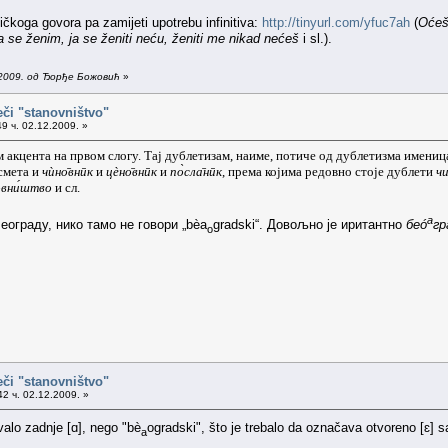
čkoga govora pa zamijeti upotrebu infinitiva:
http://tinyurl.com/yfuc7ah
(
Oćeš 
da se ženim, ja se ženiti neću, ženiti me nikad nećeš
i sl.).
.2009. од Ђорђе Божовић
»
eči "stanovništvo"
9 ч. 02.12.2009. »
 акцента на првом слогу. Тај дублетизам, наиме, потиче од дублетизма именица
 смета и
чѝно̄внӣк
и
цѐно̄внӣк
и
по̀сла̄нӣк
, према којима редовно стоје дублети
чи
овни́штво
и сл.
а
еограду, нико тамо не говори „bèa
gradski“. Довољно је иритантно
беó
гр
o
eči "stanovništvo"
2 ч. 02.12.2009. »
valo zadnje [ɑ], nego "bè
ogradski", što je trebalo da označava otvoreno [ɛ]
a