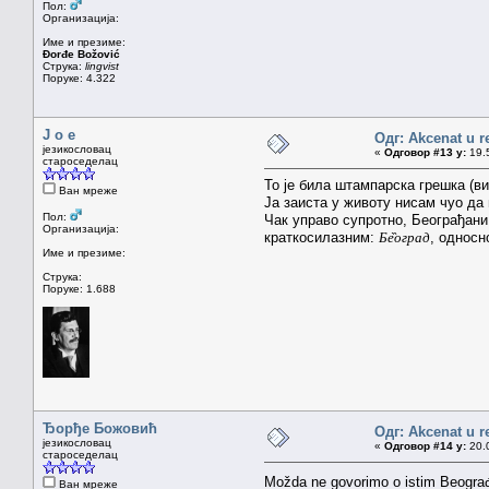
Пол:
Организација:
Име и презиме:
Đorđe Božović
Струка:
lingvist
Поруке: 4.322
J o e
Одг: Akcenat u r
језикословац
«
Одговор #13 у:
19.5
староседелац
То је била штампарска грешка (в
Ван мреже
Ја заиста у животу нисам чуо да 
Пол:
Чак управо супротно, Београђани 
Организација:
краткосилазним:
Бе̏оград
, однос
Име и презиме:
Струка:
Поруке: 1.688
Ђорђе Божовић
Одг: Akcenat u r
језикословац
«
Одговор #14 у:
20.0
староседелац
Možda ne govorimo o istim Beogra
Ван мреже