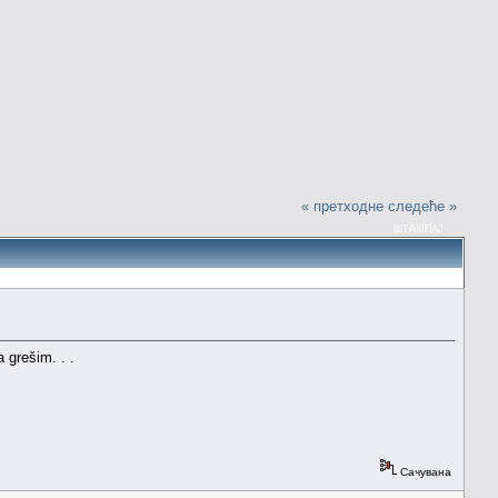
« претходне
следеће »
ШТАМПАЈ
 grešim. . .
Сачувана