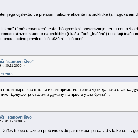
ērnjēga dijalekta. Ja prènosīm silazne akcente na proklitike (a i izgovaram 
itikom" i "pròseravanjem" jeste "bèogradsko" proseravanje, jer tu nema šta d
 prenose silazne akcente na proklitiku (i kažu: "prèt‿kućōm") i oni koji inače 
ko onda i jedino pravilno: "nè kāžēm" i "nè brini".
eči "stanovništvo"
 ч. 30.11.2009. »
.11.2009.
ватно и шире, као што си и сам приметио, тешко чути да неко ставља ду
тике. Додуше, ја ставим и дужину на прво
и
у „не брини“...
eči "stanovništvo"
 ч. 01.12.2009. »
 Dođeš ti lepo u Užice i probaviš ovde par meseci, pa da vidiš kako će ti zgo