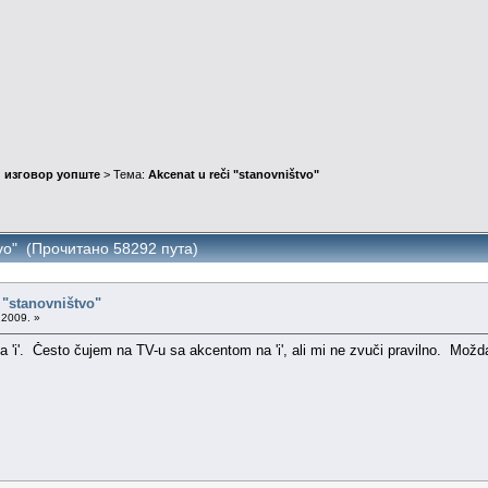
 изговор уопште
> Тема:
Akcenat u reči "stanovništvo"
tvo" (Прочитано 58292 пута)
 "stanovništvo"
.2009. »
 na 'i'. Često čujem na TV-u sa akcentom na 'i', ali mi ne zvuči pravilno. Možda