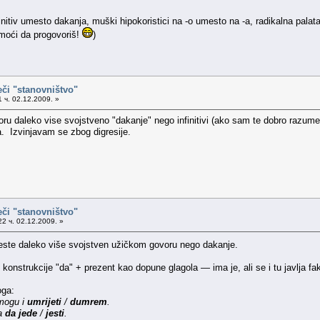
itiv umesto dakanja, muški hipokoristici na -o umesto na -a, radikalna palataliz
moći da progovoriš!
)
eči "stanovništvo"
 ч. 02.12.2009. »
voru daleko vise svojstveno "dakanje" nego infinitivi (ako sam te dobro razu
. Izvinjavam se zbog digresije.
eči "stanovništvo"
2 ч. 02.12.2009. »
 jeste daleko više svojstven užičkom govoru nego dakanje.
strukcije "da" + prezent kao dopune glagola — ima je, ali se i tu javlja faku
oga:
mogu i
umrijeti
/
dumrem
.
ba
da jede
/
jesti
.