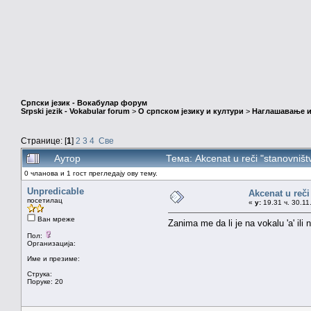
Српски језик - Вокабулар форум
Srpski jezik - Vokabular forum
>
О српском језику и култури
>
Наглашавање и
Странице: [
1
]
2
3
4
Све
Аутор
Тема: Akcenat u reči "stanovniš
0 чланова и 1 гост прегледају ову тему.
Unpredicable
Akcenat u reči
посетилац
«
у:
19.31 ч. 30.11
Ван мреже
Zanima me da li je na vokalu 'a' ili
Пол:
Организација:
Име и презиме:
Струка:
Поруке: 20