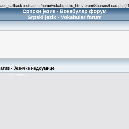
place_callback instead in /home/vokab/public_html/forum/Sources/Load.php(216
Српски језик - Вокабулар форум
Srpski jezik - Vokabular forum
атив
-
Језичке недоумице
ЊЕ
РЕГИСТРАЦИЈА