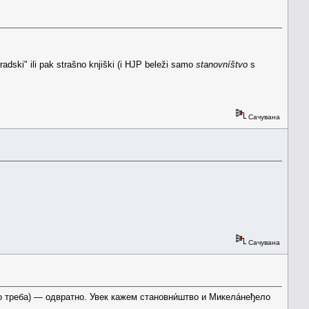
gradski" ili pak strašno knjiški (i HJP beleži samo
stanovníštvo
s
Сачувана
Сачувана
 треба) — одвратно. Увек кажем становни́штво и Микелáнеђело