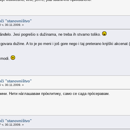
eči "stanovništvo"
 ч. 30.11.2009. »
nđelo. Jesi pogrešio s dužinama, ne treba ih stvarno toliko.
govara dužine. A to je po meni i još gore nego i taj preterano knjiški akcenat
u modi.
eči "stanovništvo"
 ч. 30.11.2009. »
ини. Нити нàглашавам прòклитику, само се сада прòсеравам.
eči "stanovništvo"
 ч. 30.11.2009. »