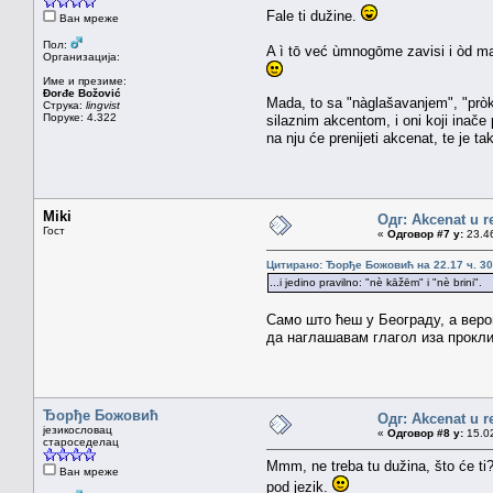
Fale ti dužine.
Ван мреже
Пол:
A ì tō već ùmnogōme zavisi i òd mat
Организација:
Име и презиме:
Đorđe Božović
Mada, to sa "nàglašavanjem", "pròkl
Струка:
lingvist
Поруке: 4.322
silaznim akcentom, i oni koji inače
na nju će prenijeti akcenat, te je ta
Miki
Одг: Akcenat u r
Гост
«
Одговор #7 у:
23.46
Цитирано: Ђорђе Божовић на 22.17 ч. 30
...i jedino pravilno: "nè kāžēm" i "nè brini".
Само што ћеш у Београду, а веро
да наглашавам глагол иза прокли
Ђорђе Божовић
Одг: Akcenat u r
језикословац
«
Одговор #8 у:
15.02
староседелац
Mmm, ne treba tu dužina, što će ti?
Ван мреже
pod jezik.