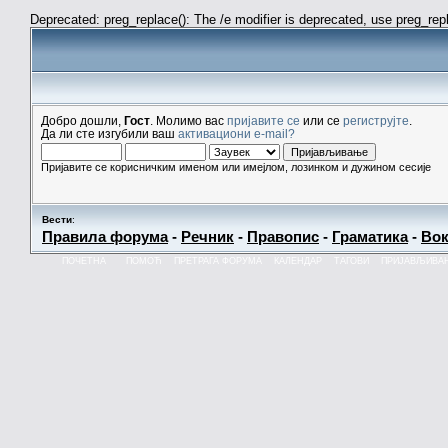
Deprecated: preg_replace(): The /e modifier is deprecated, use preg_re
Добро дошли,
Гост
. Молимо вас
пријавите се
или се
региструјте
.
Да ли сте изгубили ваш
активациони e-mail?
Пријавите се корисничким именом или имејлом, лозинком и дужином сесије
Вести
:
Правила форума
-
Речник
-
Правопис
-
Граматика
-
Вок
ПОЧЕТНА
ПОМОЋ
ПРЕТРАГА ФОРУМА
КАЛЕНДАР
ТАГОВИ
ПРИЈАВЉИВА