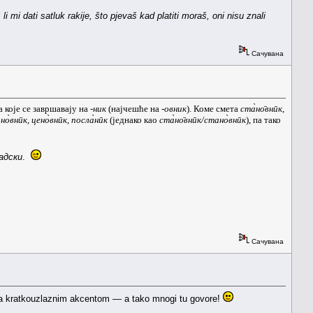
li mi dati satluk rakije, što pjevaš kad platiti moraš, oni nisu znali
Сачувана
 које се завршавају на
-ник
(најчешће на
-овник
). Коме смета
ста̀но̄внӣк
,
но̀внӣк, цено̀внӣк, посла̀нӣк
(једнако као
ста̀но̄внӣк/стано̀внӣк
), па тако
адски
.
Сачувана
 sa kratkouzlaznim akcentom — a tako mnogi tu govore!