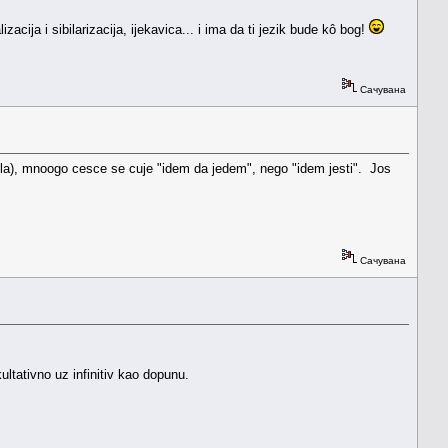
acija i sibilarizacija, ijekavica... i ima da ti jezik bude kô bog!
Сачувана
mela), mnoogo cesce se cuje "idem da jedem", nego "idem jesti". Jos
Сачувана
ltativno uz infinitiv kao dopunu.