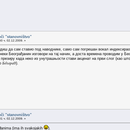
eči "stanovništvo"
0 ч. 02.12.2009. »
идиш да сам ставио под наводнике, само сам погрешан вокал индексирао
неки Београђанин изговори на тај начин, а доста времена проводим у Бе
презиру када неко из унутрашњости стави акценат на први слог (као што
но
Бе̏огра̄д
).
eči "stanovništvo"
1 ч. 02.12.2009. »
đanima (ima ih svakojakih
).