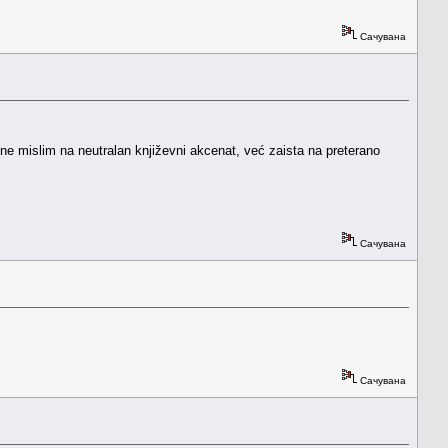
Сачувана
 (ne mislim na neutralan književni akcenat, već zaista na preterano
Сачувана
Сачувана