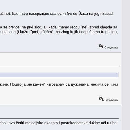
dužine), kao ì sve našejezično
stanovníštvo
òd Ūžica nà jug i zapad.
a se prenosi na prvi slog, ali kada imamo rečcu "ne" ispred glagola sa
ne prenose (i kažu: "pret‿kȕćōm", pa zbog kojih i dopuštamo tu dublet),
Сачувана
жине. Пошто ја „не кажем“ изговарам са дужинама, некима се чини
Сачувана
dno i sva četiri melodijska akcenta i postakcenatske dužine ući u uho i