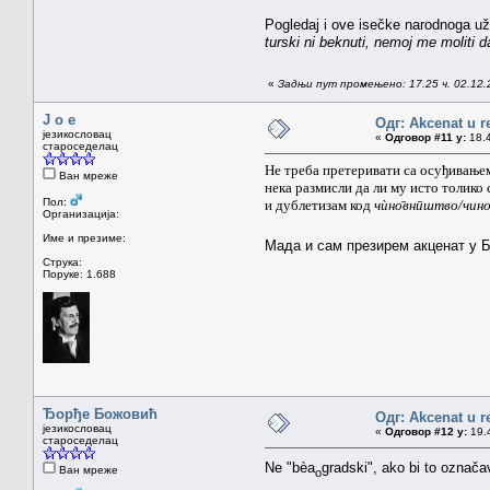
Pogledaj i ove isečke narodnoga uži
turski ni beknuti, nemoj me moliti 
«
Задњи пут промењено: 17.25 ч. 02.12
J o e
Одг: Akcenat u r
језикословац
«
Одговор #11 у:
18.4
староседелац
Не треба претеривати са осуђивањем
Ван мреже
нека размисли да ли му исто толико
Пол:
и дублетизам код
чѝно̄внӣштво/чин
Организација:
Име и презиме:
Мада и сам презирем акценат у Б
Струка:
Поруке: 1.688
Ђорђе Божовић
Одг: Akcenat u r
језикословац
«
Одговор #12 у:
19.4
староседелац
Ne "bèa
gradski", ako bi to označa
Ван мреже
o