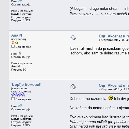
Пол:
Организација:
(A bogami i druge neke stvari — infin
Име и презиме:
Pravi vukovski — ni sa kim nećeš 
Đorđe Božović
Струка:
lingvist
Поруке: 4.322
Ana N
Одг: Akcenat u r
посетилац
«
Одговор #9 у:
03.41
Ван мреже
Izvini, ali mislim da je uzickom go
jednom, ako sam te dobro razumela
Пол:
Организација:
Име и презиме:
Ana N
Поруке: 10
Ђорђе Божовић
Одг: Akcenat u r
језикословац
«
Одговор #10 у:
17.2
староседелац
Dobro si me razumela.
Infinitiv
Ван мреже
Пол:
Ne kažem da nema uopšte u njemu kon
Организација:
Име и презиме:
Evo ovako primera kao ilustracije t
Đorđe Božović
Eda mi je samo
viđeti
ga, pondak 
Струка:
lingvist
Поруке: 4.322
Stari narod voli
pjevati
više no lje