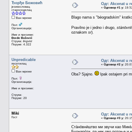
Ђорђе Божовић
Одг: Akcenat u r
језикословац
«
Одговор #1 у:
19.52
староседелац
Blago nama s "bèogradskim" kratk
Ван мреже
Пол:
Pravilno je i jedno i drugo,
stànōvnī
Организација:
oznakom
sr
).
Име и презиме:
Đorđe Božović
Струка:
lingvist
Поруке: 4.322
Unpredicable
Одг: Akcenat u r
посетилац
«
Одговор #2 у:
20.07
Ван мреже
Oba? Sjajno.
Ipak ostajem pri 
Пол:
Организација:
Име и презиме:
Струка:
Поруке: 20
Miki
Одг: Akcenat u r
Гост
«
Одговор #3 у:
20.15
Стàнōвнӣштво ми звучи као Микè
Буонарóти, па нек ово потоње и н