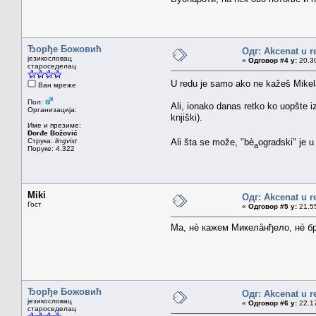
Ђорђе Божовић
Одг: Akcenat u r
језикословац
«
Одговор #4 у:
20.30
староседелац
U redu je samo ako ne kažeš Mikelȃ
Ван мреже
Пол:
Ali, ionako danas retko ko uopšte iz
Организација:
knjiški).
Име и презиме:
Đorđe Božović
Струка:
lingvist
Ali šta se može, "bè
ogradski" je 
a
Поруке: 4.322
Miki
Одг: Akcenat u r
Гост
«
Одговор #5 у:
21.55
Ма, нè кажем Микелȃнђело, нè бр
Ђорђе Божовић
Одг: Akcenat u r
језикословац
«
Одговор #6 у:
22.17
староседелац