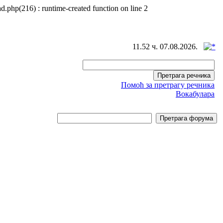
d.php(216) : runtime-created function on line 2
11.52 ч. 07.08.2026.
Помоћ за претрагу речника
Вокабулара