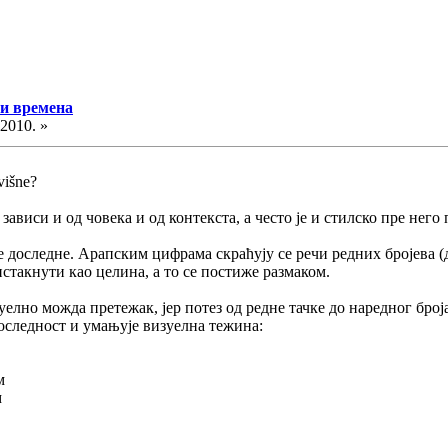
 и времена
.2010. »
uvišne?
зависи и од човека и од контекста, а често је и стилско пре нег
не доследне. Арапским цифрама скраћују се речи редних бројева (
истакнути као целина, а то се постиже размаком.
зуелно можда претежак, јер потез од редне тачке до наредног бро
доследност и умањује визуелна тежина:
м
м