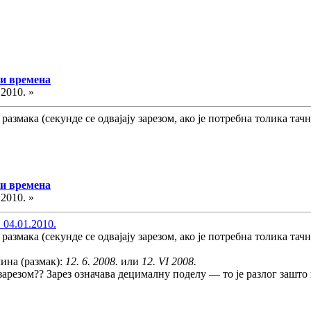
 и времена
.2010. »
азмака (секунде се одвајају зарезом, ако је потребна толика тачно
 и времена
.2010. »
 04.01.2010.
азмака (секунде се одвајају зарезом, ако је потребна толика тачно
лина (размак):
12. 6. 2008.
или
12. VI 2008.
 зарезом?? Зарез означава децималну поделу — то је разлог зашто