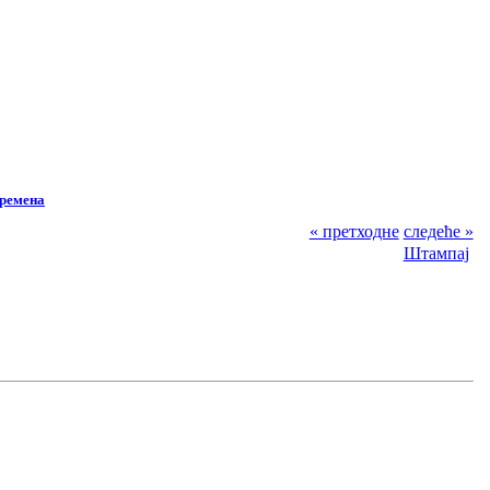
времена
« претходне
следеће »
Штампај