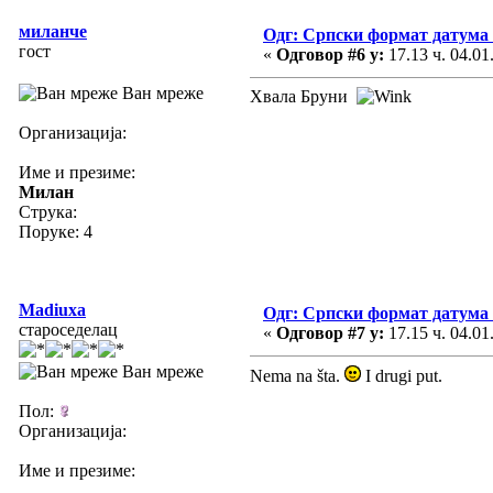
миланче
Одг: Српски формат датума
гост
«
Одговор #6 у:
17.13 ч. 04.01
Ван мреже
Хвала Бруни
Организација:
Име и презиме:
Милан
Струка:
Поруке: 4
Madiuxa
Одг: Српски формат датума
староседелац
«
Одговор #7 у:
17.15 ч. 04.01
Ван мреже
Nema na šta.
I drugi put.
Пол:
Организација:
Име и презиме: