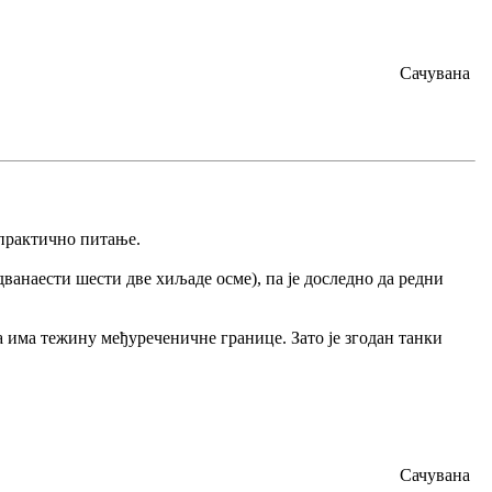
Сачувана
о практично питање.
дванаести шести две хиљаде осме), па је доследно да редни
ја има тежину међуреченичне границе. Зато је згодан танки
Сачувана