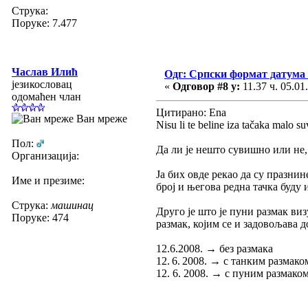
Струка:
Поруке: 7.477
Часлав Илић
Одг: Српски формат датума
језикословац
«
Одговор #8 у:
11.37 ч. 05.01
одомаћен члан
Цитирано: Ena
Ван мреже
Nisu li te beline iza tačaka malo s
Пол:
Да ли је нешто сувишно или не, 
Организација:
Ја бих овде рекао да су празни
Име и презиме:
број и његова редна тачка буду 
Струка:
машинац
Друго је што је пуни размак ви
Поруке: 474
размак, којим се и задовољава 
12.6.2008. → без размака
12. 6. 2008. → с танким размако
12. 6. 2008. → с пуним размако