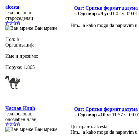
alcesta
Одг: Српски формат датума
језикословац
«
Одговор #9 у:
01.02 ч. 09.01
староседелац
Hm... a kako mogu da napravim u k
Ван мреже
Пол:
Организација:
Име и презиме:
Поруке: 1.865
Часлав Илић
Одг: Српски формат датума
језикословац
«
Одговор #10 у:
11.57 ч. 09.0
одомаћен члан
Цитирано: alcesta
Ван мреже
Hm... a kako mogu da napravim u 