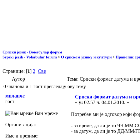
Српски језик - Вокабулар форум
Srpski jezik - Vokabular forum
>
О српском језику и култури
>
Правопис срп
Странице: [
1
]
2
Све
Аутор
Тема: Српски формат датума и вр
0 чланова и 1 гост прегледају ову тему.
миланче
Српски формат датума и вр
гост
«
у:
02.57 ч. 04.01.2010. »
Ван мреже
Потребан ми је одговор који фо
Организација:
- за време, да ли је то ЧЧ:ММ:
- за датум, да ли је то ДД/М
Име и презиме: