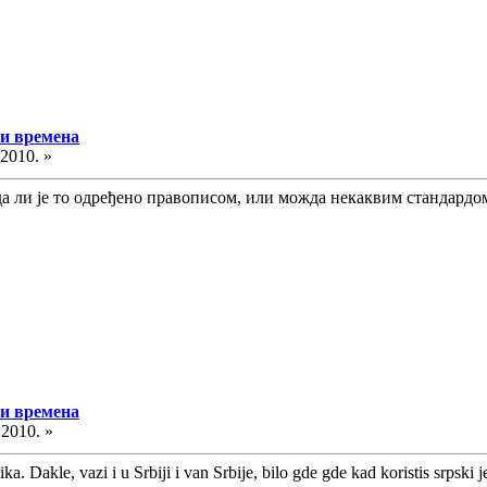
 и времена
.2010. »
да ли је то одређено правописом, или можда некаквим стандардо
 и времена
.2010. »
. Dakle, vazi i u Srbiji i van Srbije, bilo gde gde kad koristis srpski j