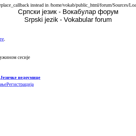
replace_callback instead in /home/vokab/public_html/forum/Sources/Loa
Српски језик - Вокабулар форум
Srpski jezik - Vokabular forum
те
.
дужином сесије
-
Језичке недоумице
ање
Регистрација