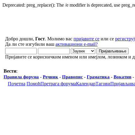
Deprecated: preg_replace(): The /e modifier is deprecated, use preg_
Добро дошли,
Гост
. Молимо вас
пријавите се
или се
региструј
Да ли сте изгубили ваш
активациони e-mail?
Пријавите се корисничким именом или имејлом, лозинком и 
Вести
:
Правила форума
-
Речник
-
Правопис
-
Граматика
-
Вокатив
Почетна
Помоћ
Претрага форума
Календар
Тагови
Пријављив