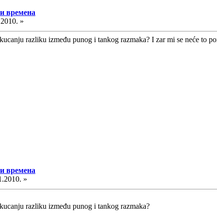
 и времена
.2010. »
ucanju razliku između punog i tankog razmaka? I zar mi se neće to po
 и времена
1.2010. »
kucanju razliku između punog i tankog razmaka?