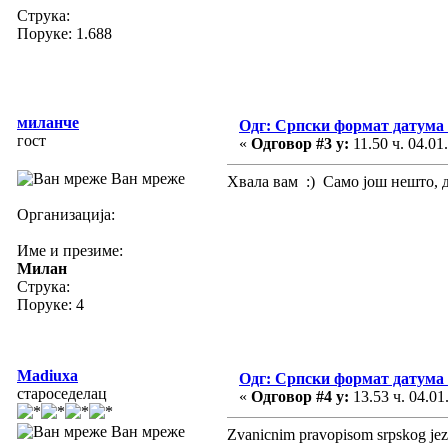
Струка:
Поруке: 1.688
миланче
Одг: Српски формат датума
гост
«
Одговор #3 у:
11.50 ч. 04.01
Ван мреже
Хвала вам :) Само још нешто, 
Организација:
Име и презиме:
Милан
Струка:
Поруке: 4
Madiuxa
Одг: Српски формат датума
староседелац
«
Одговор #4 у:
13.53 ч. 04.01
Ван мреже
Zvanicnim pravopisom srpskog jezika