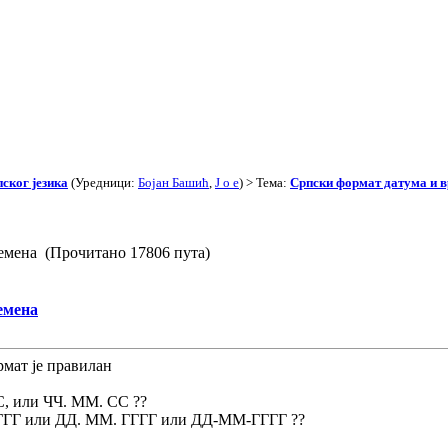
ског језика
(Уредници:
Бојан Башић
,
J o e
) > Тема:
Српски формат датума и 
емена (Прочитано 17806 пута)
емена
рмат је правилан
СС, или ЧЧ. ММ. СС ??
М/ГГГГ или ДД. ММ. ГГГГ или ДД-ММ-ГГГГ ??