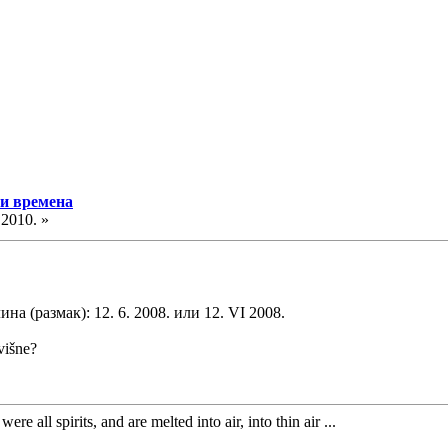
 и времена
.2010. »
на (размак): 12. 6. 2008. или 12. VI 2008.
uvišne?
ere all spirits, and are melted into air, into thin air ...