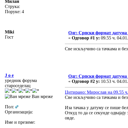
Милан
Струка:
Поруке: 4
Miki
Одг: Српски формат датума
Гост
«
Одговор #1 у:
09.55 ч. 04.01
Све искључиво са тачкама и без р
J o e
Одг: Српски формат датума
уредник форума
«
Одговор #2 у:
10.53 ч. 04.01
староседелац
Цитирано: Мирослав на 09.55 ч.
Ван мреже
Све искључиво са тачкама и без р
Пол:
Иза тачака у датуму се пише бе
Организација:
Откуд то да се секунде одвајају
овде.
Име и презиме: