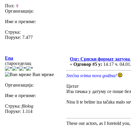
Пол:
Организација:
Име и презиме:
Струка:
Поруке: 7.477
Ena
Одг: Српски формат датума
староседелац
«
Одговор #5 у:
14.17 ч. 04.01
Ван мреже
Srećna svima nova godina!
Организација:
Цитат
Иза тачака у датуму се пише бели
Име и презиме:
Nisu li te beline iza tačaka malo s
Струка:
filolog
Поруке: 1.114
These our actors, as I foretold you, w