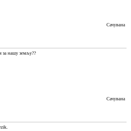
Сачувана
м за нашу земљу??
Сачувана
ezik.