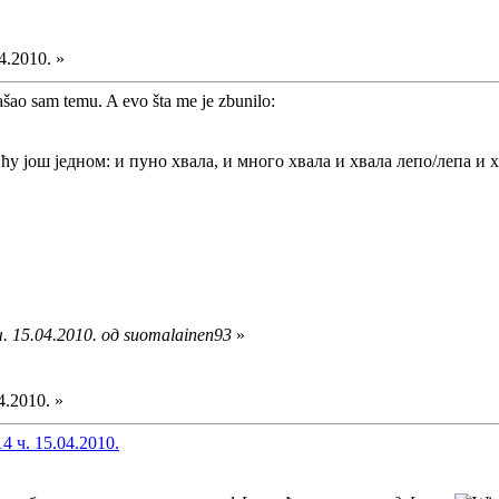
4.2010. »
šao sam temu. A evo šta me je zbunilo:
 ћу још једном: и пуно хвала, и много хвала и хвала лепо/лепа и 
. 15.04.2010. од suomalainen93
»
4.2010. »
4 ч. 15.04.2010.