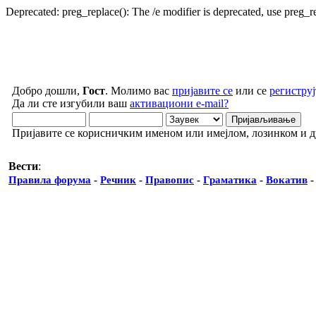
Deprecated: preg_replace(): The /e modifier is deprecated, use preg_
Добро дошли,
Гост
. Молимо вас
пријавите се
или се
региструј
Да ли сте изгубили ваш
активациони e-mail?
Пријавите се корисничким именом или имејлом, лозинком и 
Вести
:
Правила форума
-
Речник
-
Правопис
-
Граматика
-
Вокатив