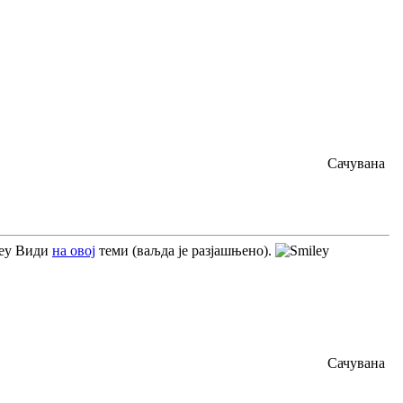
Сачувана
Види
на овој
теми (ваљда је разјашњено).
Сачувана