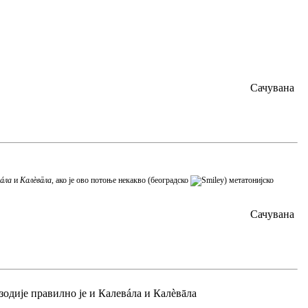
Сачувана
áла
и
Калèвāла
, ако је ово потоње некакво (београдско
) метатонијско
Сачувана
розодије правилно је и Калевáла и Калèвāла