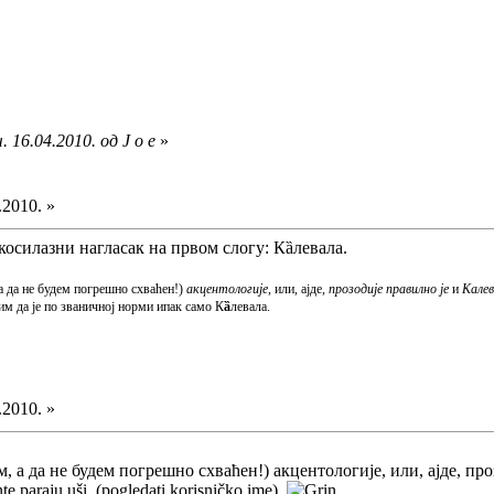
 16.04.2010. од J o e
»
.2010. »
ткосилазни нагласак на првом слогу: Кȁлевала.
 а да не будем погрешно схваћен!)
акцентологије
, или, ајде,
прозодије
правилно је
и
Калев
им да је по званичној норми ипак само К
ȁ
левала.
.2010. »
им, а да не будем погрешно схваћен!) акцентологије, или, ајде, п
nte paraju uši. (pogledati korisničko ime)