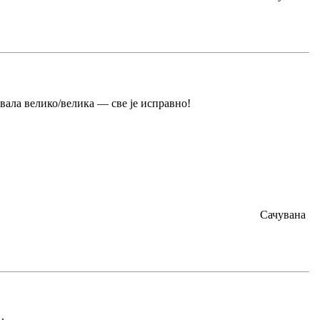
хвала велико/велика — све је исправно!
Сачувана