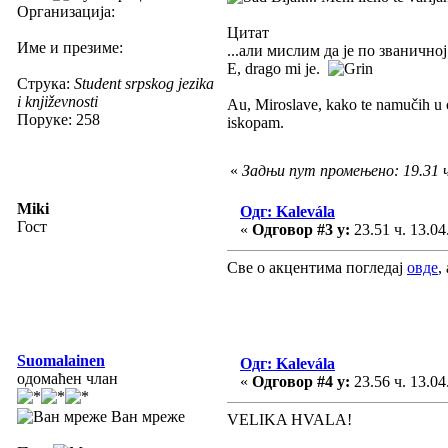
Организација:
Цитат
Име и презиме:
...али мислим да је по званично
E, drago mi je.
Струка:
Student srpskog jezika
i književnosti
Au, Miroslave, kako te namučih u 
Поруке: 258
iskopam.
«
Задњи пут промењено: 19.31 ч
Miki
Одг: Kalevála
Гост
«
Одговор #3 у:
23.51 ч. 13.04
Све о акцентима погледај
овде
,
Suomalainen
Одг: Kalevála
одомаћен члан
«
Одговор #4 у:
23.56 ч. 13.04
Ван мреже
VELIKA HVALA!