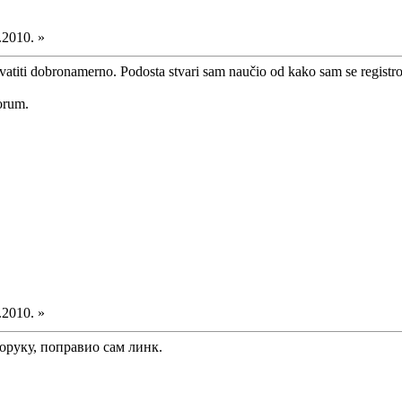
.2010. »
vatiti dobronamerno. Podosta stvari sam naučio od kako sam se registr
forum.
.2010. »
оруку, поправио сам линк.