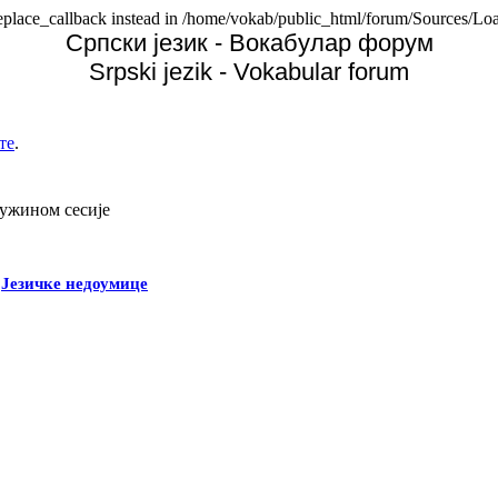
replace_callback instead in /home/vokab/public_html/forum/Sources/Loa
Српски језик - Вокабулар форум
Srpski jezik - Vokabular forum
те
.
дужином сесије
-
Језичке недоумице