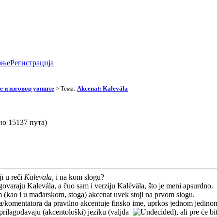
ање
Регистрација
 и изговор уопште
> Тема:
Akcenat: Kalevála
но 15137 пута)
ji u reči
Kalevala
, i na kom slogu?
ovaraju Kalevála, a čuo sam i verziju Kalèvāla, što je meni apsurdno.
(kao i u mađarskom, stoga) akcenat uvek stoji na prvom slogu.
ra/komentatora da pravilno akcentuje finsko ime, uprkos jednom jedino
prilagođavaju (akcentološki) jeziku (valjda
), ali pre će b