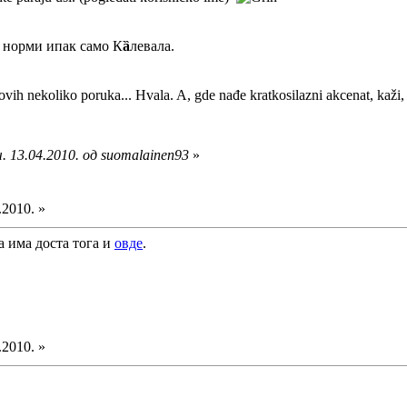
ј норми ипак само К
ȁ
левала.
ovih nekoliko poruka... Hvala. A, gde nađe kratkosilazni akcenat, kaž
. 13.04.2010. од suomalainen93
»
.2010. »
 а има доста тога и
овде
.
.2010. »