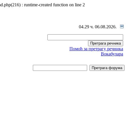
d.php(216) : runtime-created function on line 2
04.29 ч. 06.08.2026.
Помоћ за претрагу речника
Вокабулара