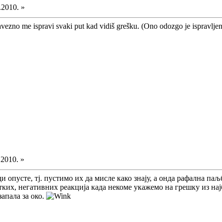
.2010. »
avezno me ispravi svaki put kad vidiš grešku. (Ono odozgo je ispravlje
.2010. »
 опусте, тј. пустимо их да мисле како знају, а онда рафална паљ
етких, негативних реакција када некоме укажемо на грешку из на
запала за око.