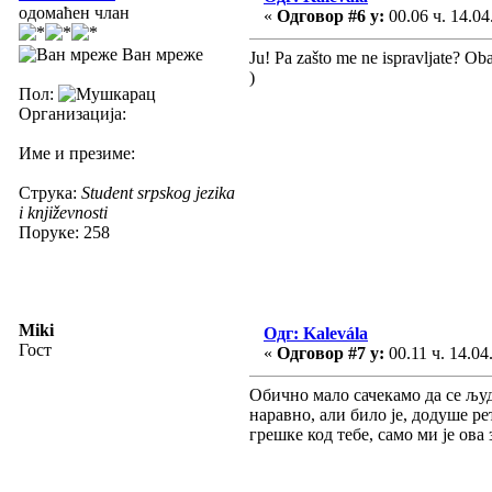
одомаћен члан
«
Одговор #6 у:
00.06 ч. 14.04
Ван мреже
Ju! Pa zašto me ne ispravljate? Ob
)
Пол:
Организација:
Име и презиме:
Струка:
Student srpskog jezika
i književnosti
Поруке: 258
Miki
Одг: Kalevála
Гост
«
Одговор #7 у:
00.11 ч. 14.04
Обично мало сачекамо да се људи
наравно, али било је, додуше р
грешке код тебе, само ми је ова 