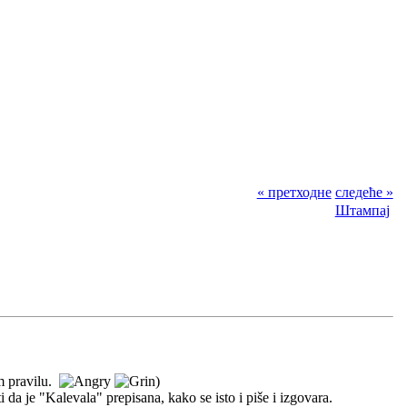
« претходне
следеће »
Штампај
m pravilu.
)
iti da je "Kalevala" prepisana, kako se isto i piše i izgovara.