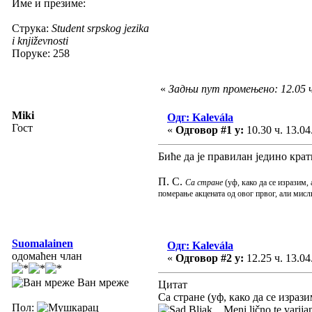
Име и презиме:
Струка:
Student srpskog jezika
i književnosti
Поруке: 258
«
Задњи пут промењено: 12.05 ч.
Miki
Одг: Kalevála
Гост
«
Одговор #1 у:
10.30 ч. 13.04
Биће да је правилан једино кра
П. С.
Са стране
(уф, како да се изразим,
померање акцената од овог првог, али мисл
Suomalainen
Одг: Kalevála
одомаћен члан
«
Одговор #2 у:
12.25 ч. 13.04
Ван мреже
Цитат
Са стране (уф, како да се израз
Пол:
Bljak... Meni lično te varija