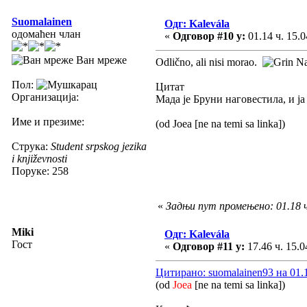
Suomalainen
Одг: Kalevála
одомаћен члан
«
Одговор #10 у:
01.14 ч. 15.0
Ван мреже
Odlično, ali nisi morao.
Na
Пол:
Цитат
Организација:
Мада је Бруни наговестила, и ја
Име и презиме:
(od Joea [ne na temi sa linka])
Струка:
Student srpskog jezika
i književnosti
Поруке: 258
«
Задњи пут промењено: 01.18 ч
Miki
Одг: Kalevála
Гост
«
Одговор #11 у:
17.46 ч. 15.0
Цитирано: suomalainen93 на 01.1
(od
Joea
[ne na temi sa linka])