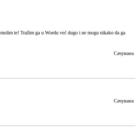
i, molim te! Tražim ga u Wordu već dugo i ne mogu nikako da ga
Сачувана
Сачувана