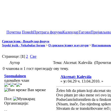
Почетна
Помоћ
Претрага форума
Календар
Тагови
Пријављив
Српски језик - Вокабулар форум
Srpski jezik - Vokabular forum
>
О српском језику и култури
>
Наглашавање
Странице: [
1
]
2
Све
Аутор
Тема: Akcenat: Kalevála (Прочита
0 чланова и 1 гост прегледају ову тему.
Suomalainen
Akcenat: Kalevála
одомаћен члан
«
у:
04.29 ч. 13.04.2010. »
Ван мреже
Želeo bih da pitam koji akcenat sto
Ovo pitam jer oko mene svi ovo izg
Пол:
Podsećam/informišem da u finskom 
Организација:
(Nisam, inače, čuo nijednog spike
Shvatam da se transkribovane reči 