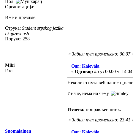
Пол:
Организација:
Име и презиме:
Струка:
Student srpskog jezika
i književnosti
Поруке: 258
«
Задњи пут промењено: 00.07 ч
Miki
Одг: Kalevála
Гост
«
Одговор #5 у:
00.00 ч. 14.04
Неколико пута већ написа „вели
Иначе, нема на чему.
Измена:
поправљен линк.
«
Задњи пут промењено: 23.41 ч
Suomalainen
Одг: Kalevála