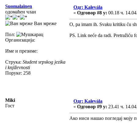
Suomalainen
Одг: Kalevála
одомаћен члан
«
Одговор #8 у:
00.18 ч. 14.04
Ван мреже
O, pa imam ih. Svaku kritiku ću sh
Пол:
PS. Link neće da radi. Pretražiću 
Организација:
Име и презиме:
Струка:
Student srpskog jezika
i književnosti
Поруке: 258
Miki
Одг: Kalevála
Гост
«
Одговор #9 у:
23.41 ч. 14.04
Ако ниси нашао погледај моју п