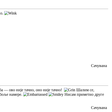
no.
Сачувана
ба — ово није тачно, оно није тачно!
Шалим се,
јбоље намере.
Нисам приметио друге
Сачувана