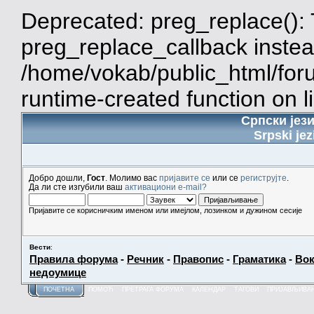
Deprecated: preg_replace(): 
preg_replace_callback instea
/home/vokab/public_html/for
runtime-created function on l
Српски јез
Srpski jez
Добро дошли,
Гост
. Молимо вас
пријавите се
или се
региструјте
.
Да ли сте изгубили ваш
активациони e-mail?
Пријавите се корисничким именом или имејлом, лозинком и дужином сесије
Вести
:
Правила форума
-
Речник
-
Правопис
-
Граматика
-
Вок
недоумице
ПОЧЕТНА
ПОМОЋ
ПРЕТРАГА ФОРУМА
КАЛЕНДАР
ТАГОВИ
ПРИЈАВЉИВА