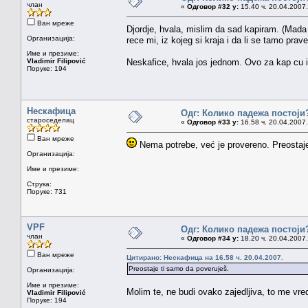
члан
«
Одговор #32 у:
15.40 ч. 20.04.2007.
Ван мреже
Djordje, hvala, mislim da sad kapiram. (Mada
Организација:
rece mi, iz kojeg si kraja i da li se tamo prav
Име и презиме:
Vladimir Filipović
Neskafice, hvala jos jednom. Ovo za kap cu i
Поруке: 194
Нескафица
Одг: Колико падежа постоји
староседелац
«
Одговор #33 у:
16.58 ч. 20.04.2007.
Ван мреже
Nema potrebe, već je provereno. Preostaje
Организација:
Име и презиме:
Струка:
Поруке: 731
VPF
Одг: Колико падежа постоји
члан
«
Одговор #34 у:
18.20 ч. 20.04.2007.
Ван мреже
Цитирано: Нескафица на 16.58 ч. 20.04.2007.
Preostaje ti samo da poveruješ.
Организација:
Име и презиме:
Molim te, ne budi ovako zajedljiva, to me vr
Vladimir Filipović
Поруке: 194