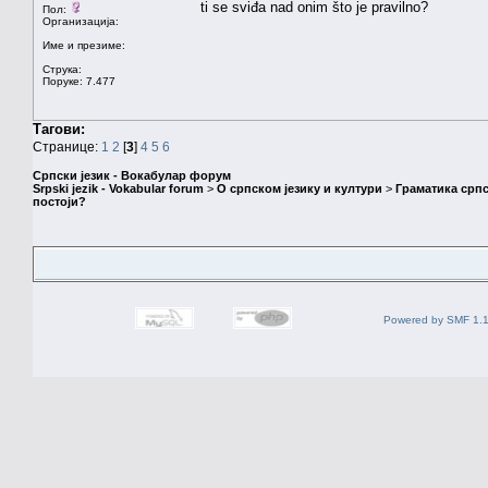
ti se sviđa nad onim što je pravilno?
Пол:
Организација:
Име и презиме:
Струка:
Поруке: 7.477
Тагови:
Странице:
1
2
[
3
]
4
5
6
Српски језик - Вокабулар форум
Srpski jezik - Vokabular forum
>
О српском језику и култури
>
Граматика српс
постоји?
Powered by SMF 1.