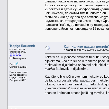
схватио, наша лингвистика инсистира на д
1) локатив и датив су различити падежи, и
2) локатив и датив су (морфолошки) иденти
некњижеван, па самим тим и непожељан.
Мени се чини да су ова два захтева међу
надлежни за стандардни йезик , попут Хрв
наставка "ма", буде прихваћен у стандард
исправила йезичка неправда из 18 века, ка
Ђорђе Божовић
Одг: Колико падежа постоји
језикословац
«
Одговор #40 у:
22.09 ч. 29.09.2008.
староседелац
Lokativ se, u jednome davnom trenutku istori
Ван мреже
dijalektima, kao što su se u to vreme počeli i
Пол:
štokavskim dijalektima sačuvani neki oblici s
Организација:
mlađim
štokavskim dijalektima.
Име и презиме:
Đorđe Božović
Kao što je bilo reči u ovoj temi, lokativ se 
Струка:
lingvist
de facto su postali jedan padež; osim nekolik
Поруке: 4.322
lokativ, i dalje čuvaju razliku između tih dva
„tijekom vremena“ sve više iščezavao iz jezik
spontan i prirodan proces jezičkog razvića, i 