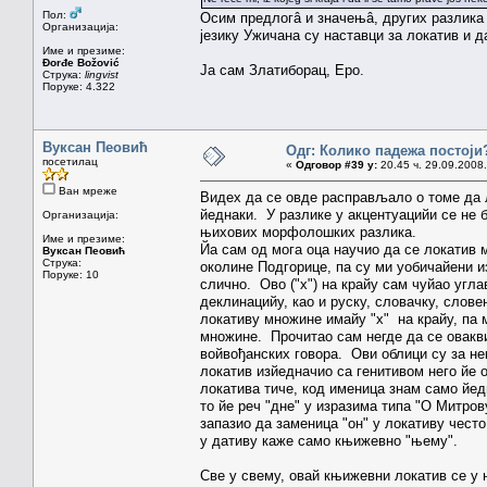
Пол:
Осим предлогâ и значењâ, других разлика 
Организација:
језику Ужичана су наставци за локатив и д
Име и презиме:
Đorđe Božović
Ја сам Златиборац, Еро.
Струка:
lingvist
Поруке: 4.322
Вуксан Пеовић
Одг: Колико падежа постоји
посетилац
«
Одговор #39 у:
20.45 ч. 29.09.2008.
Ван мреже
Видех да се овде расправљало о томе да л
йеднаки. У разлике у акцентуацийи се не б
Организација:
њихових морфолошких разлика.
Име и презиме:
Йа сам од мога оца научио да се локатив
Вуксан Пеовић
Струка:
околине Подгорице, па су ми уобичайени изр
Поруке: 10
слично. Ово ("х") на крайу сам чуйао уг
деклинацийу, као и руску, словачку, слов
локативу множине имайу "х" на крайу, па 
множине. Прочитао сам негде да се овакви
войвођанских говора. Ови облици су за не
локатив изйедначио са генитивом него йе о
локатива тиче, код именица знам само йед
то йе реч "дне" у изразима типа "О Митро
запазио да заменица "он" у локативу често
у дативу каже само књижевно "њему".
Све у свему, овай књижевни локатив се у