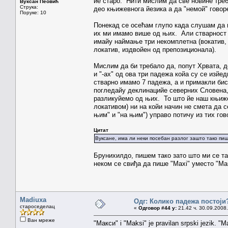
йе старо. Нити мислим да све новине треб
Вуксан Пеовић
Струка:
део књижевнога йезика а да "немой" говор
Поруке: 10
Понекад се осећам глупо када слушам да 
их ми имамо више од њих. Али стварност 
имайу наймање три некомплетна (вокатив, 
локатив, издвойен од препозиционала).
Мислим да би требало да, попут Хрвата, д
и "-ах" од ова три падежа койа су се изй
стварно имамо 7 падежа, а и примакли би
погледайу деклинацийе северних Словена,
разликуйемо од њих. То што йе наш књиже
локативом) ни на койи начин не смета да с
њим" и "на њим") управо потичу из тих гов
Цитат
Вуксане, има ли неки посебан разлог зашто тако пи
Брунихилдо, пишем тако зато што ми се т
неком се свиђа да пише "Maxi" уместо "Ма
Madiuxa
Одг: Колико падежа постоји
староседелац
«
Одговор #44 у:
21.42 ч. 30.09.2008.
Ван мреже
"Макси" i "Maksi" je pravilan srpski jezik. "Max