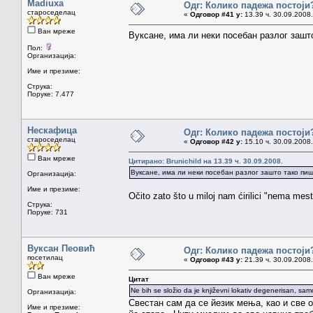
Madiuxa
Одг: Колико падежа постоји
староседелац
«
Одговор #41 у:
13.39 ч. 30.09.2008.
Ван мреже
Вуксане, има ли неки посебан разлог заш
Пол:
Организација:
Име и презиме:
Струка:
Поруке: 7.477
Нескафица
Одг: Колико падежа постоји
староседелац
«
Одговор #42 у:
15.10 ч. 30.09.2008.
Ван мреже
Цитирано: Brunichild на 13.39 ч. 30.09.2008.
Вуксане, има ли неки посебан разлог зашто тако пи
Организација:
Име и презиме:
Očito zato što u miloj nam ćirilici "nema mesta
Струка:
Поруке: 731
Вуксан Пеовић
Одг: Колико падежа постоји
посетилац
«
Одговор #43 у:
21.39 ч. 30.09.2008.
Ван мреже
Цитат
Ne bih se složio da je književni lokativ degenerisan, sam
Организација:
Свестан сам да се йезик мења, као и све 
Име и презиме: