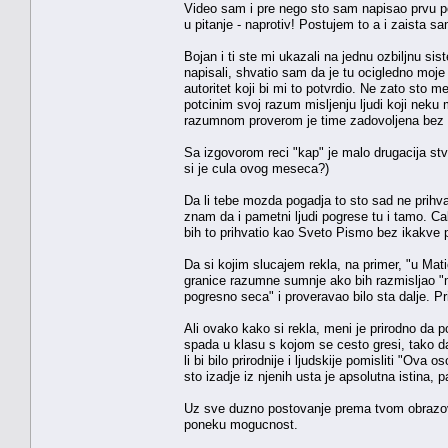
Video sam i pre nego sto sam napisao prvu po
u pitanje - naprotiv! Postujem to a i zaista 
Bojan i ti ste mi ukazali na jednu ozbiljnu 
napisali, shvatio sam da je tu ocigledno moje
autoritet koji bi mi to potvrdio. Ne zato sto
potcinim svoj razum misljenju ljudi koji neku 
razumnom proverom je time zadovoljena bez g
Sa izgovorom reci "kap" je malo drugacija stva
si je cula ovog meseca?)
Da li tebe mozda pogadja to sto sad ne prihv
znam da i pametni ljudi pogrese tu i tamo. C
bih to prihvatio kao Sveto Pismo bez ikakve 
Da si kojim slucajem rekla, na primer, "u Mati
granice razumne sumnje ako bih razmisljao "
pogresno seca" i proveravao bilo sta dalje. Pr
Ali ovako kako si rekla, meni je prirodno da po
spada u klasu s kojom se cesto gresi, tako d
li bi bilo prirodnije i ljudskije pomisliti "O
sto izadje iz njenih usta je apsolutna istina,
Uz sve duzno postovanje prema tvom obrazov
poneku mogucnost.