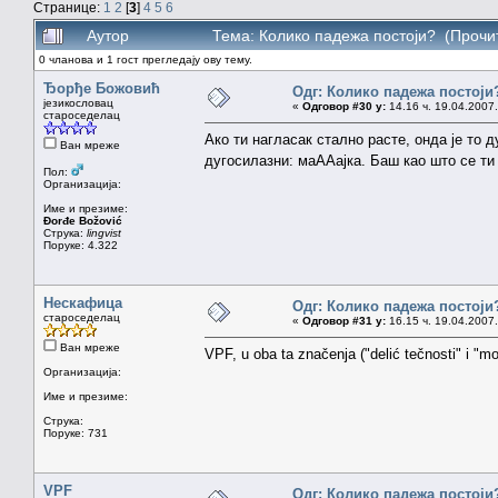
Странице:
1
2
[
3
]
4
5
6
Аутор
Тема: Колико падежа постоји? (Прочи
0 чланова и 1 гост прегледају ову тему.
Ђорђе Божовић
Одг: Колико падежа постоји
језикословац
«
Одговор #30 у:
14.16 ч. 19.04.2007.
староседелац
Ако ти нагласак стално расте, онда је то д
Ван мреже
дугосилазни: маААајка. Баш као што се ти 
Пол:
Организација:
Име и презиме:
Đorđe Božović
Струка:
lingvist
Поруке: 4.322
Нескафица
Одг: Колико падежа постоји
староседелац
«
Одговор #31 у:
16.15 ч. 19.04.2007.
Ван мреже
VPF, u oba ta značenja ("delić tečnosti" i "m
Организација:
Име и презиме:
Струка:
Поруке: 731
VPF
Одг: Колико падежа постоји