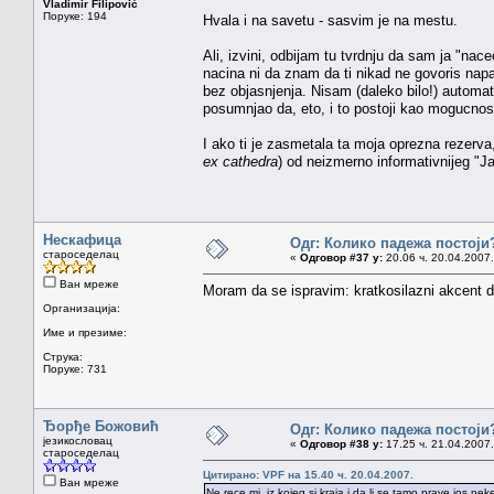
Vladimir Filipović
Поруке: 194
Hvala i na savetu - sasvim je na mestu.
Ali, izvini, odbijam tu tvrdnju da sam ja "n
nacina ni da znam da ti nikad ne govoris napa
bez objasnjenja. Nisam (daleko bilo!) automa
posumnjao da, eto, i to postoji kao mogucnost.
I ako ti je zasmetala ta moja oprezna rezerva,
ex cathedra
) od neizmerno informativnijeg "J
Нескафица
Одг: Колико падежа постоји
староседелац
«
Одговор #37 у:
20.06 ч. 20.04.2007.
Ван мреже
Moram da se ispravim: kratkosilazni akcent d
Организација:
Име и презиме:
Струка:
Поруке: 731
Ђорђе Божовић
Одг: Колико падежа постоји
језикословац
«
Одговор #38 у:
17.25 ч. 21.04.2007.
староседелац
Цитирано: VPF на 15.40 ч. 20.04.2007.
Ван мреже
Ne rece mi, iz kojeg si kraja i da li se tamo prave jos neke