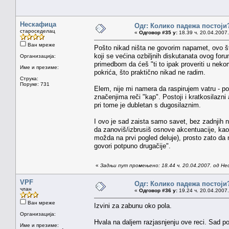
Нескафица
Одг: Колико падежа постоји
староседелац
«
Одговор #35 у:
18.39 ч. 20.04.2007.
Ван мреже
Pošto nikad ništa ne govorim napamet, ovo št
koji se većina ozbiljnih diskutanata ovog foru
Организација:
primedbom da ćeš "ti to ipak proveriti u neko
Име и презиме:
pokrića, što praktično nikad ne radim.
Струка:
Поруке: 731
Elem, nije mi namera da raspirujem vatru - p
značenjima reči "kap". Postoji i kratkosilazni 
pri tome je dubletan s dugosilaznim.
I ovo je sad zaista samo savet, bez zadnjih n
da zanoviš/izbrusiš osnove akcentuacije, kao 
možda na prvi pogled deluje), prosto zato da 
govori potpuno drugačije".
«
Задњи пут промењено: 18.44 ч. 20.04.2007. од Н
VPF
Одг: Колико падежа постоји
члан
«
Одговор #36 у:
19.24 ч. 20.04.2007.
Ван мреже
Izvini za zabunu oko pola.
Организација:
Hvala na daljem razjasnjenju ove reci. Sad po
Име и презиме: