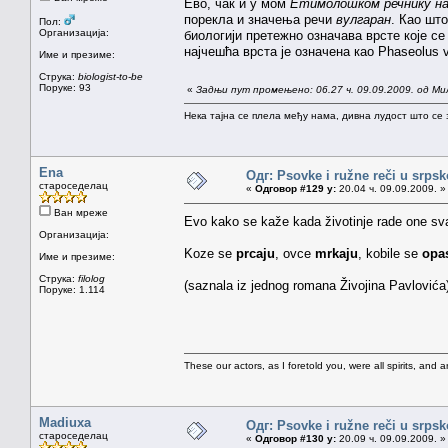
Ево, чак и у мом
Етимолошком речнику на
порекла и значења речи
вулгаран
. Као шт
Пол:
Организација:
биологији претежно означава врсте које се
најчешћа врста је означена као Phaseolus v
Име и презиме:
Струка:
biologist-to-be
Поруке: 93
«
Задњи пут промењено: 06.27 ч. 09.09.2009. од М
Нека тајна се плела међу нама, дивна лудост што се з
Ena
Одг: Psovke i ružne reči u srps
староседелац
«
Одговор #129 у:
20.04 ч. 09.09.2009. »
Ван мреже
Evo kako se kaže kada životinje rade one sv
Организација:
Koze se
prcaju
, ovce
mrkaju
, kobile se
opa
Име и презиме:
Струка:
filolog
(saznala iz jednog romana Živojina Pavlovića
Поруке: 1.114
These our actors, as I foretold you, were all spirits, and are
Madiuxa
Одг: Psovke i ružne reči u srps
староседелац
«
Одговор #130 у:
20.09 ч. 09.09.2009. »