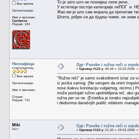
То је зато што не познајеш лепе речи..
Ван мреже
У естетици постоје категорије леПОГ и Н
Организација:
Жао ми је што сам морала да прочитам твој
Штета, рођен си да будеш човек..не знам 
Име и презиме:
Сребрена
Поруке: 163
Нескафица
Одг: Psovke i ružne reči u srps
староседелац
«
Одговор #123 у:
06.48 ч. 23.03.2008. »
Ван мреже
"Ružne reči" je samo svakodnevni izraz za vul
iz jezika samog. (Ne verujem da onim tropsk
Организација:
nose ikakvu konotaciju vulgarnog, recimo.) P
Име и презиме:
može postojati ružno upotrebljena reč; ako go
Струка:
ružna
per se
ne. (Estetika je ionako najsubje
Поруке: 731
i dedovima današnjih
public relations manage
Miki
Одг: Psovke i ružne reči u srps
Гост
«
Одговор #124 у:
21.30 ч. 28.03.2008. »