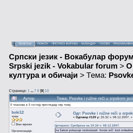
ПОЧЕТНА
ПОМОЋ
ПРЕТРАГА ФОРУМА
КАЛЕНДАР
ТАГОВИ
ПРИЈАВЉИВА
Српски језик - Вокабулар фору
Srpski jezik - Vokabular forum
>
О
култура и обичаји
> Тема:
Psovke
Странице:
1
...
7
8
[
9
]
10
Аутор
Тема: Psovke i ružne reči u srpskom je
0 чланова и 3 гостију прегледају ову тему.
boki12
Одг: Psovke i ružne reči u srps
члан
«
Одговор #120 у:
20.32 ч. 08.12.2007. »
Ван мреже
Цитирано: Сребрена на 10.34 ч. 08.12.2007.
na žalost pokazuje nedostatak fonda reči kod omladine
Организација: