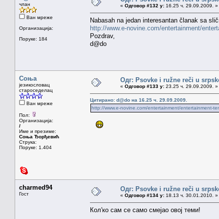
члан
«
Одговор #132 у:
16.25 ч. 29.09.2009. »
Ван мреже
Nabasah na jedan interesantan članak sa slič
http://www.e-novine.com/entertainment/ente
Организација:
Pozdrav,
Поруке: 184
d@do
Соња
Одг: Psovke i ružne reči u srps
језикословац
«
Одговор #133 у:
23.25 ч. 29.09.2009. »
староседелац
Цитирано: d@do на 16.25 ч. 29.09.2009.
Ван мреже
http://www.e-novine.com/entertainment/entertainment-t
Пол:
Организација:
/
Име и презиме:
Соња Ђорђевић
Струка:
Поруке: 1.404
charmed94
Одг: Psovke i ružne reči u srps
Гост
«
Одговор #134 у:
18.13 ч. 30.01.2010. »
Кол'ко сам се само смејао овој теми!