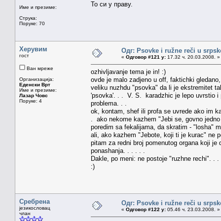
То си у праву.
Име и презиме:
Струка:
Поруке: 70
Херувим
Одг: Psovke i ružne reči u srps
гост
«
Одговор #121 у:
17.32 ч. 20.03.2008. »
Ван мреже
ozhivljavanje tema je in! :)
ovde je malo zadjeno u off, faktichki gledano, 
Организација:
Еденски Врт
veliku nuzhdu "psovka" da li je ekstremitet tab
Име и презиме:
'psovka'. . . V. S. karadzhic je lepo uvrstio i
Лазар Човс
Поруке: 4
problema. . .
ok, kontam, shef ili profa se uvrede ako im ka
. ako nekome kazhem "Jebi se, govno jedno 
poredim sa fekalijama, da skratim - "losha" mi
ali, ako kazhem "Jebote, koji ti je kurac" n
pitam za redni broj pomenutog organa koji je 
ponashanja. . . . . .
Dakle, po meni: ne postoje "ruzhne rechi". . .
:)
Сребрена
Одг: Psovke i ružne reči u srps
језикословац
«
Одговор #122 у:
05.46 ч. 23.03.2008. »
члан