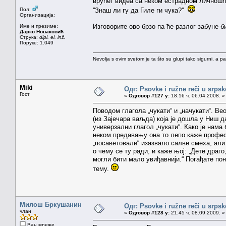
врућег видеа са неком естрадном личношћу
Пол:
''Знаш ли гу да Гиле ги чука?''
Организација:
Изговорите ово брзо па ће разлог забуне би
Име и презиме:
Дарко Новаковић
Струка:
dipl. el. inž.
Поруке: 1.049
Nevolja s ovim svetom je ta što su glupi tako sigurni, a 
Miki
Одг: Psovke i ružne reči u srps
Гост
«
Одговор #127 у:
18.16 ч. 06.04.2008. »
Поводом глагола „чукати“ и „начукати“. Ве
(из Зајечара ваљда) која је дошла у Ниш д
универзални глагол „чукати“. Како је нама
неком предавању она то лепо каже професор
„посаветовали“ изазвало салве смеха, али
о чему се ту ради, и каже њој: „Дете драго,
могли бити мало увиђавнији.“ Погађате пон
тему.
Милош Бркушанин
Одг: Psovke i ružne reči u srps
члан
«
Одговор #128 у:
21.45 ч. 08.09.2009. »
Ван мреже