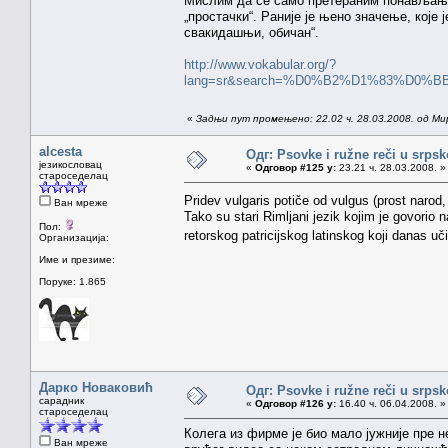
Мислим да се само претераним понављање
„простачки“. Раније је њено значење, које 
свакидашњи, обичан“.
http://www.vokabular.org/?
lang=sr&search=%D0%B2%D1%83%D0
«
Задњи пут промењено: 22.02 ч. 28.03.2008. од Ми
alcesta
Одг: Psovke i ružne reči u srps
језикословац
«
Одговор #125 у:
23.21 ч. 28.03.2008. »
староседелац
Pridev vulgaris potiče od vulgus (prost narod,
Ван мреже
Tako su stari Rimljani jezik kojim je govorio 
Пол:
retorskog patricijskog latinskog koji danas uč
Организација:
Име и презиме:
Поруке: 1.865
Дарко Новаковић
Одг: Psovke i ružne reči u srps
сарадник
«
Одговор #126 у:
16.40 ч. 06.04.2008. »
староседелац
Колега из фирме је био мало јужније пре н
Ван мреже