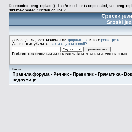
Deprecated: preg_replace(): The /e modifier is deprecated, use preg_re
runtime-created function on line 2
Српски јез
Srpski jez
Добро дошли,
Гост
. Молимо вас
пријавите се
или се
региструјте
.
Да ли сте изгубили ваш
активациони e-mail?
Пријавите се корисничким именом или имејлом, лозинком и дужином сесије
Вести
:
Правила форума
-
Речник
-
Правопис
-
Граматика
-
Вок
недоумице