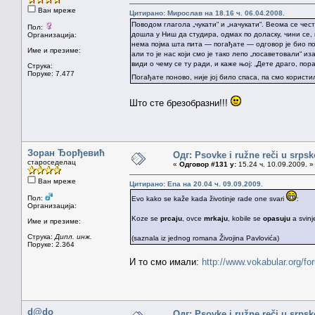
Ван мреже
Цитирано: Мирослав на 18.16 ч. 06.04.2008.
Поводом глагола „чукати“ и „начукати“. Веома се чест
Пол:
дошла у Ниш да студира, одмах по доласку, чини се, 
Организација:
нема појма шта пита — погађате — одговор је био по
Име и презиме:
али то је нас који смо је тако лепо „посаветовали“ 
види о чему се ту ради, и каже њој: „Дете драго, пор
Струка:
Поруке: 7.477
Погађате поново, није јој било спаса, па смо користи
Што сте брезобразни!!!
Зоран Ђорђевић
Одг: Psovke i ružne reči u srps
староседелац
«
Одговор #131 у:
15.24 ч. 10.09.2009. »
Ван мреже
Цитирано: Ena на 20.04 ч. 09.09.2009.
Пол:
Evo kako se kaže kada životinje rade one svari
:
Организација:
Koze se
prcaju
, ovce
mrkaju
, kobile se
opasuju
a svin
Име и презиме:
Струка:
Дипл. инж.
(saznala iz jednog romana Živojina Pavlovića)
Поруке: 2.364
И то смо имали:
http://www.vokabular.org/
d@do
Одг: Psovke i ružne reči u srps