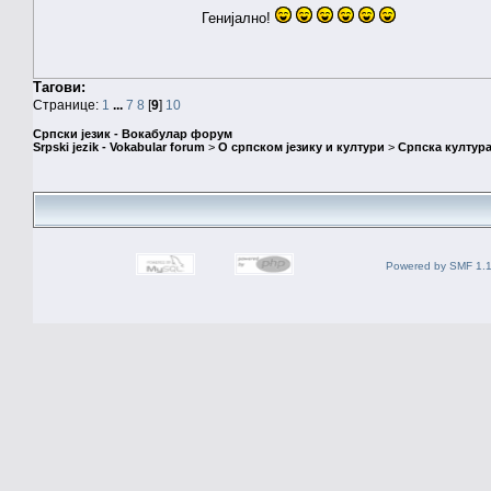
Генијално!
Тагови:
Странице:
1
...
7
8
[
9
]
10
Српски језик - Вокабулар форум
Srpski jezik - Vokabular forum
>
О српском језику и култури
>
Српска култура
Powered by SMF 1.