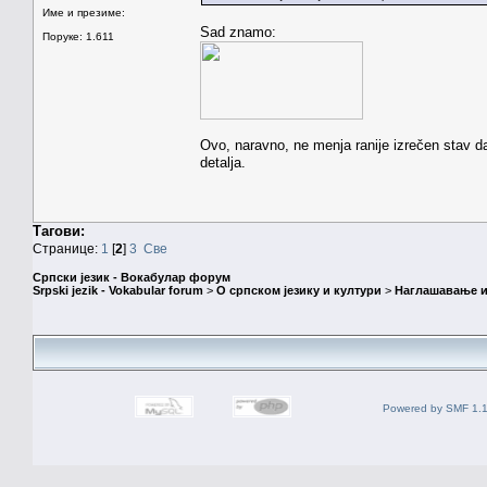
Име и презиме:
Sad znamo:
Поруке: 1.611
Ovo, naravno, ne menja ranije izrečen stav da 
detalja.
Тагови:
Странице:
1
[
2
]
3
Све
Српски језик - Вокабулар форум
Srpski jezik - Vokabular forum
>
О српском језику и култури
>
Наглашавање и
Powered by SMF 1.