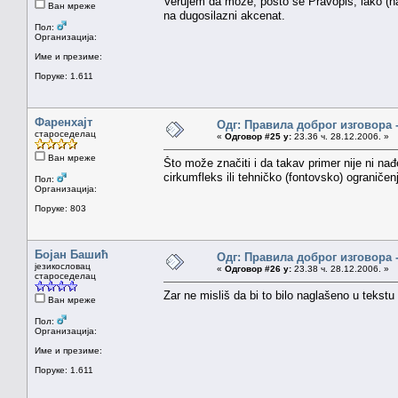
Verujem da može, pošto se Pravopis, iako (naž
Ван мреже
na dugosilazni akcenat.
Пол:
Организација:
Име и презиме:
Поруке: 1.611
Фаренхајт
Одг: Правила доброг изговора 
староседелац
«
Одговор #25 у:
23.36 ч. 28.12.2006. »
Ван мреже
Što može značiti i da takav primer nije ni 
cirkumfleks ili tehničko (fontovsko) ograniče
Пол:
Организација:
Поруке: 803
Бојан Башић
Одг: Правила доброг изговора 
језикословац
«
Одговор #26 у:
23.38 ч. 28.12.2006. »
староседелац
Zar ne misliš da bi to bilo naglašeno u tekstu
Ван мреже
Пол:
Организација:
Име и презиме:
Поруке: 1.611