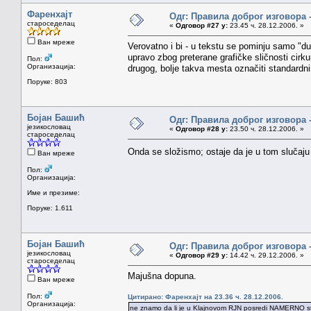
Фаренхајт
Одг: Правила доброг изговора 
староседелац
«
Одговор #27 у:
23.45 ч. 28.12.2006. »
Ван мреже
Verovatno i bi - u tekstu se pominju samo "dug
upravo zbog preterane grafičke sličnosti cirk
Пол:
Организација:
drugog, bolje takva mesta označiti standard
Поруке: 803
Бојан Башић
Одг: Правила доброг изговора 
језикословац
«
Одговор #28 у:
23.50 ч. 28.12.2006. »
староседелац
Onda se složismo; ostaje da je u tom slučaj
Ван мреже
Пол:
Организација:
Име и презиме:
Поруке: 1.611
Бојан Башић
Одг: Правила доброг изговора 
језикословац
«
Одговор #29 у:
14.42 ч. 29.12.2006. »
староседелац
Majušna dopuna.
Ван мреже
Пол:
Цитирано: Фаренхајт на 23.36 ч. 28.12.2006.
Организација:
ne znamo da li je u Klajnovom RJN posredi NAMERNO stavl