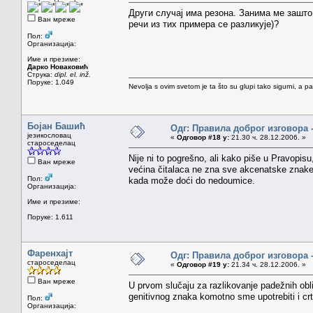
Други случај има резона. Занима ме зашто 
Ван мреже
речи из тих примера се разликује)?
Пол:
Организација:
Име и презиме:
Дарко Новаковић
Струка:
dipl. el. inž.
Поруке: 1.049
Nevolja s ovim svetom je ta što su glupi tako sigurni, a 
Бојан Башић
Одг: Правила доброг изговора 
језикословац
«
Одговор #18 у:
21.30 ч. 28.12.2006. »
староседелац
Nije ni to pogrešno, ali kako piše u Pravopi
Ван мреже
većina čitalaca ne zna sve akcenatske znake (č
Пол:
kada može doći do nedoumice.
Организација:
Име и презиме:
Поруке: 1.611
Фаренхајт
Одг: Правила доброг изговора 
староседелац
«
Одговор #19 у:
21.34 ч. 28.12.2006. »
Ван мреже
U prvom slučaju za razlikovanje padežnih obl
genitivnog znaka komotno sme upotrebiti i cr
Пол:
Организација: