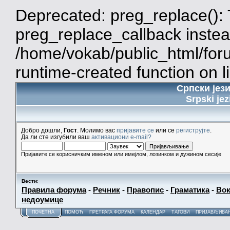
Deprecated: preg_replace(): 
preg_replace_callback instea
/home/vokab/public_html/for
runtime-created function on l
Српски јез
Srpski jez
Добро дошли,
Гост
. Молимо вас
пријавите се
или се
региструјте
.
Да ли сте изгубили ваш
активациони e-mail?
Пријавите се корисничким именом или имејлом, лозинком и дужином сесије
Вести
:
Правила форума
-
Речник
-
Правопис
-
Граматика
-
Вок
недоумице
ПОЧЕТНА
ПОМОЋ
ПРЕТРАГА ФОРУМА
КАЛЕНДАР
ТАГОВИ
ПРИЈАВЉИВА