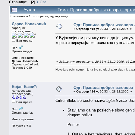
Странице:
1
[
2
]
3
Све
Аутор
Тема: Правила доброг изговора - орто
0 чланова и 1 гост прегледају ову тему.
Дарко Новаковић
Одг: Правила доброг изговора 
сарадник
«
Одговор #15 у:
20.33 ч. 28.12.2006. »
староседелац
У Вујаклијином речнику пише да је циркумф
Ван мреже
користи циркумфлекс осим као нужна заме
Пол:
Организација:
Име и презиме:
Дарко Новаковић
«
Задњи пут промењено: 20.35 ч. 28.12.2006. од Да
Струка:
dipl. el. inž.
Поруке: 1.049
Nevolja s ovim svetom je ta što su glupi tako sigurni, a 
Бојан Башић
Одг: Правила доброг изговора 
језикословац
«
Одговор #16 у:
20.53 ч. 28.12.2006. »
староседелац
Cirkumfleks se često naziva
uglasti znak duž
Ван мреже
Пол:
Stavljamo ga na poslednje slovo geniti
Организација:
drugom obliku.
Име и презиме:
Primer:
Поруке: 1.611
1. Ostao je bez televizora. (bez jednog