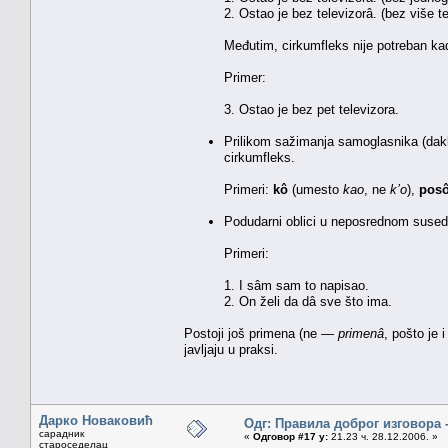
2. Ostao je bez televizorâ. (bez više te
Međutim, cirkumfleks nije potreban kad
Primer:
3. Ostao je bez pet televizora.
Prilikom sažimanja samoglasnika (dak
cirkumfleks.
Primeri:
kô
(umesto
kao
, ne
k’o
),
pos
Podudarni oblici u neposrednom sused
Primeri:
1. I sâm sam to napisao.
2. On želi da dâ sve što ima.
Postoji još primena (ne —
primenâ
, pošto je 
javljaju u praksi.
Дарко Новаковић
Одг: Правила доброг изговора 
сарадник
«
Одговор #17 у:
21.23 ч. 28.12.2006. »
староседелац