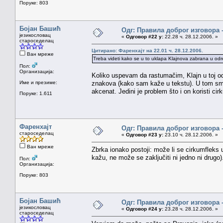
Поруке: 803
Бојан Башић
Одг: Правила доброг изговора 
језикословац
«
Одговор #22 у:
22.28 ч. 28.12.2006. »
староседелац
Цитирано: Фаренхајт на 22.01 ч. 28.12.2006.
Ван мреже
Treba videti kako se u to uklapa Klajnova zabrana u odre
Пол:
Организација:
Koliko uspevam da rastumačim, Klajn u toj od
Име и презиме:
znakova (kako sam kaže u tekstu). U tom s
akcenat. Jedini je problem što i on koristi ci
Поруке: 1.611
Фаренхајт
Одг: Правила доброг изговора 
староседелац
«
Одговор #23 у:
23.10 ч. 28.12.2006. »
Ван мреже
Zbrka ionako postoji: može li se cirkumfleks
kažu, ne može se zaključiti ni jedno ni drugo)
Пол:
Организација:
Поруке: 803
Бојан Башић
Одг: Правила доброг изговора 
језикословац
«
Одговор #24 у:
23.28 ч. 28.12.2006. »
староседелац