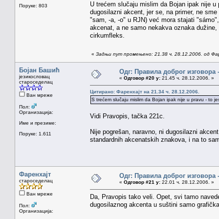
U trećem slučaju mislim da Bojan ipak nije u p
Поруке: 803
dugosilazni akcent, jer se, na primer, ne sme
"sam, -a, -o" u RJN) već mora stajati "sámo"
akcenat, a ne samo nekakva oznaka dužine, on
cirkumfleks.
«
Задњи пут промењено: 21.38 ч. 28.12.2006. од Фа
Бојан Башић
Одг: Правила доброг изговора 
језикословац
«
Одговор #20 у:
21.45 ч. 28.12.2006. »
староседелац
Цитирано: Фаренхајт на 21.34 ч. 28.12.2006.
Ван мреже
S trećem slučaju mislim da Bojan ipak nije u pravu - to je
Пол:
Организација:
Vidi Pravopis, tačka 221c.
Име и презиме:
Nije pogrešan, naravno, ni dugosilazni akcent
Поруке: 1.611
standardnih akcenatskih znakova, i na to sa
Фаренхајт
Одг: Правила доброг изговора 
староседелац
«
Одговор #21 у:
22.01 ч. 28.12.2006. »
Ван мреже
Da, Pravopis tako veli. Opet, svi tamo navede
dugosilaznog akcenta u suštini samo grafička.
Пол:
Организација: