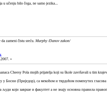
ija u učenju bilo čega, ne samo jezika...
e da zameni čistu sreću.
Murphy /Danov zakon/
k
.2007. »
anaca Cheesy Pola mojih prijatelja koji su škole završavali u tim krajev
лу у Босни (Приједор), са мекоћом и тврдоћом поменутих гласов
а људи који заврше и факултет а не знају основна правила правоп