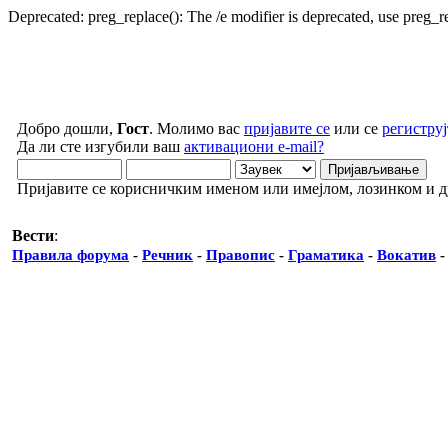
Deprecated: preg_replace(): The /e modifier is deprecated, use preg_
Добро дошли,
Гост
. Молимо вас
пријавите се
или се
региструј
Да ли сте изгубили ваш
активациони e-mail?
Пријавите се корисничким именом или имејлом, лозинком и 
Вести
:
Правила форума
-
Речник
-
Правопис
-
Граматика
-
Вокатив