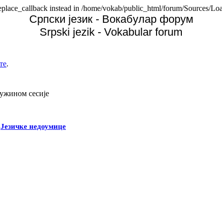
replace_callback instead in /home/vokab/public_html/forum/Sources/Loa
Српски језик - Вокабулар форум
Srpski jezik - Vokabular forum
те
.
дужином сесије
-
Језичке недоумице