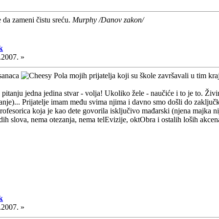
e da zameni čistu sreću.
Murphy /Danov zakon/
k
.2007. »
osanaca
Pola mojih prijatelja koji su škole završavali u tim kr
u pitanju jedna jedina stvar - volja! Ukoliko žele - naučiće i to je to. Ži
nje)... Prijatelje imam među svima njima i davno smo došli do zaključka
rofesorica koja je kao dete govorila isključivo mađarski (njena majka nij
h slova, nema otezanja, nema telEvizije, oktObra i ostalih loših akcen
k
.2007. »