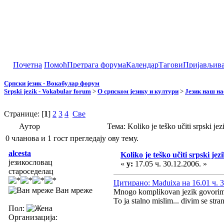
Почетна
Помоћ
Претрага форума
Календар
Тагови
Пријављив
Српски језик - Вокабулар форум
Srpski jezik - Vokabular forum
>
О српском језику и култури
>
Језик наш н
Странице: [
1
]
2
3
4
Све
Аутор
Тема: Koliko je teško učiti srpski 
0 чланова и 1 гост прегледају ову тему.
alcesta
Koliko je teško učiti srpski jez
језикословац
«
у:
17.05 ч. 30.12.2006. »
староседелац
Цитирано: Maduixa на 16.01 ч. 3
Ван мреже
Mnogo komplikovan jezik govorim
To ja stalno mislim... divim se stra
Пол:
Организација: