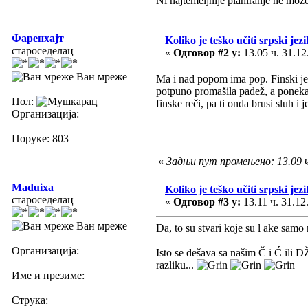
Ni najtemeljnije planiranje ne mož
Фаренхајт
Koliko je teško učiti srpski jezi
староседелац
«
Одговор #2 у:
13.05 ч. 31.12
Ван мреже
Ma i nad popom ima pop. Finski je 
potpuno promašila padež, a ponekad
Пол:
finske reči, pa ti onda brusi sluh i 
Организација:
Поруке: 803
«
Задњи пут промењено: 13.09 ч
Maduixa
Koliko je teško učiti srpski jezi
староседелац
«
Одговор #3 у:
13.11 ч. 31.12
Ван мреже
Da, to su stvari koje su l ake samo
Организација:
Isto se dešava sa našim Č i Ć ili D
razliku...
Име и презиме:
Струка: