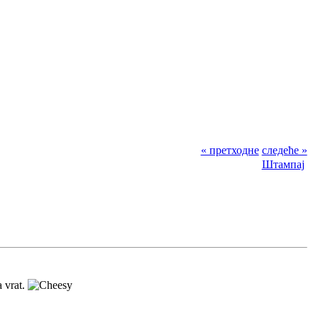
« претходне
следеће »
Штампај
a vrat.