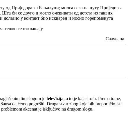
у од Приједора ка Бањалуци; многа села на путу Приједор -
. Шта би се друго и могло очекивати од детета из таквих
е и долазио у контакт био искварен и носио горепоменута
ма тешко се отклањају.
Сачувана
s naglašenim tim slogom je
televȋzija
, a to je katastrofa. Prema tome,
a šansa da ćemo pogrešiti. Druga stvar zbog koje bih preporučio isti
im problemom akcenat je isključivo na drugom slogu.