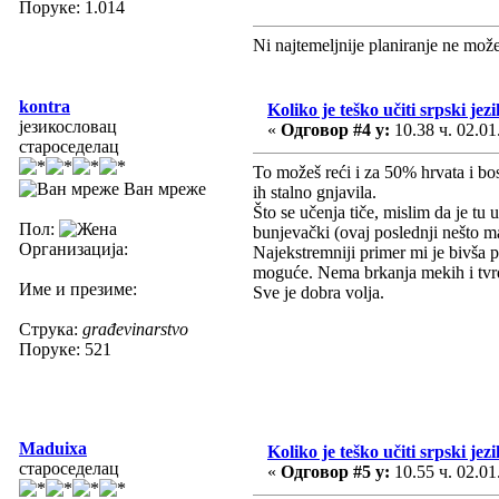
Поруке: 1.014
Ni najtemeljnije planiranje ne mož
kontra
Koliko je teško učiti srpski jezi
језикословац
«
Одговор #4 у:
10.38 ч. 02.01
староседелац
To možeš reći i za 50% hrvata i b
Ван мреже
ih stalno gnjavila.
Što se učenja tiče, mislim da je tu 
Пол:
bunjevački (ovaj poslednji nešto ma
Организација:
Najekstremniji primer mi je bivša p
moguće. Nema brkanja mekih i tvrdi
Име и презиме:
Sve je dobra volja.
Струка:
građevinarstvo
Поруке: 521
Maduixa
Koliko je teško učiti srpski jezi
староседелац
«
Одговор #5 у:
10.55 ч. 02.01