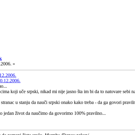
k
.2006. »
.12.2006.
0.12.2006.
o...
ncima koji uče srpski, nikad mi nije jasno šta im bi da to natovare sebi n
 stranac u stanju da nauči srpski onako kako treba - da ga govori pravi
o jedan život da naučimo da govorimo 100% pravilno...