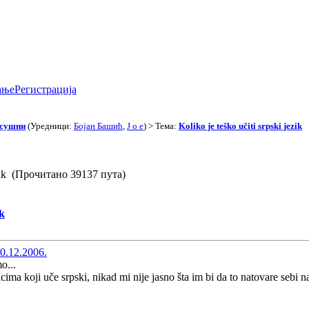
ање
Регистрација
асушни
(Уредници:
Бојан Башић
,
J o e
) > Тема:
Koliko je teško učiti srpski jezik
jezik (Прочитано 39137 пута)
ik
0.12.2006.
o...
ncima koji uče srpski, nikad mi nije jasno šta im bi da to natovare sebi n