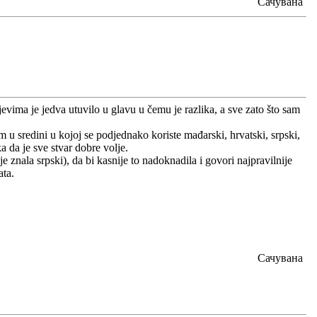
Сачувана
ajevima je jedva utuvilo u glavu u čemu je razlika, a sve zato što sam
vim u sredini u kojoj se podjednako koriste mađarski, hrvatski, srpski,
 da je sve stvar dobre volje.
e znala srpski), da bi kasnije to nadoknadila i govori najpravilnije
ata.
Сачувана