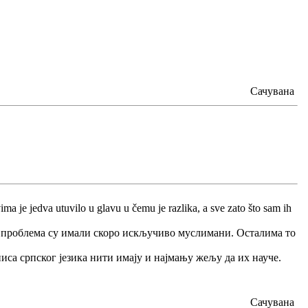
Сачувана
ima je jedva utuvilo u glavu u čemu je razlika, a sve zato što sam ih
а проблема су имали скоро искључиво муслимани. Осталима то
иса српског језика нити имају и најмању жељу да их науче.
Сачувана