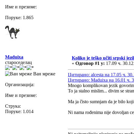
Име и презиме:
Поруке: 1.865
Maduixa
Koliko je teško učiti srpski jezi
староседелац
«
Одговор #1 у:
17.09 ч. 30.12
Ван мреже
Цитирано: alcesta на 17.05 ч. 30
Цитирано: Maduixa на 16.01 ч. 3
Организација:
Mnogo komplikovan jezik govorim
To ja stalno mislim... divim se stra
Име и презиме:
Ma ja čisto sumnjam da je bilo koji
Струка:
Поруке: 1.014
Ni nama rođenima nije dovoljan ce