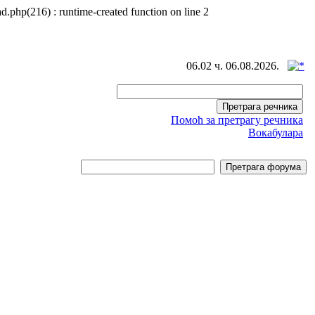
d.php(216) : runtime-created function on line 2
06.02 ч. 06.08.2026.
Помоћ за претрагу речника
Вокабулара