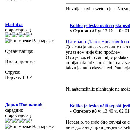
Nevolja s ovim svetom je ta što su 
Maduixa
Koliko je teško učiti srpski jezi
староседелац
«
Одговор #7 у:
13.16 ч. 02.01
Ван мреже
Цитирано: Дарко Новаковић на 1
Док сам ја ишао у основну шко
Организација:
углавном није био проблем.
Ovo je izuzetno zanimljiv podatak. 
Име и презиме:
odbijam da priznam da to ima veze 
takvu jednu nadasve neobičnu poja
Струка:
Поруке: 1.014
Ni najtemeljnije planiranje ne mož
Дарко Новаковић
Koliko je teško učiti srpski jezi
сарадник
«
Одговор #8 у:
13.40 ч. 02.01
староседелац
Наравно, то није био случај са
Ван мреже
дете долази у први разред са в