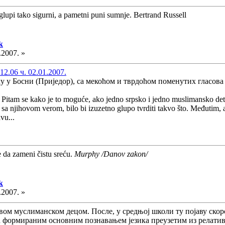
glupi tako sigurni, a pametni puni sumnje. Bertrand Russell
k
.2007. »
2.06 ч. 02.01.2007.
лу у Босни (Приједор), са мекоћом и тврдоћом поменутих гласов
Pitam se kako je to moguće, ako jedno srpsko i jedno muslimansko dete r
sa njihovom verom, bilo bi izuzetno glupo tvrditi takvo što. Međutim, a
vu...
e da zameni čistu sreću.
Murphy /Danov zakon/
k
.2007. »
 свом муслиманском децом. После, у средњој школи ту појаву ско
ећ формираним основним познавањем језика преузетим из релатив