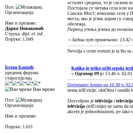
осталих средина, то је сасвим н
Пол:
Постојала су читава села или н
Организација:
Сански Мост; неколико села у П
места, ако је језик којим су г
Име и презиме:
обележја.
Дарко Новаковић
Период учења језика до поласка 
Струка:
dipl. el. inž.
Поруке: 1.049
«
Задњи пут промењено: 13.42 ч
Nevolja s ovim svetom je ta što su 
Бојан Башић
Koliko je teško učiti srpski jezi
уредник форума
«
Одговор #9 у:
13.46 ч. 02.01
староседелац
Цитирано: kontra на 10.38 ч. 02.
Ван мреже
nema telEvizije, oktObra i ostalih 
Пол:
Dozvoljeno je
telèvizija
i
televízij
Организација:
telèvizija
(
telEvizija
) ne samo da ni
akcent je jednoobraznost, jer iako
Име и презиме:
Поруке: 1.611