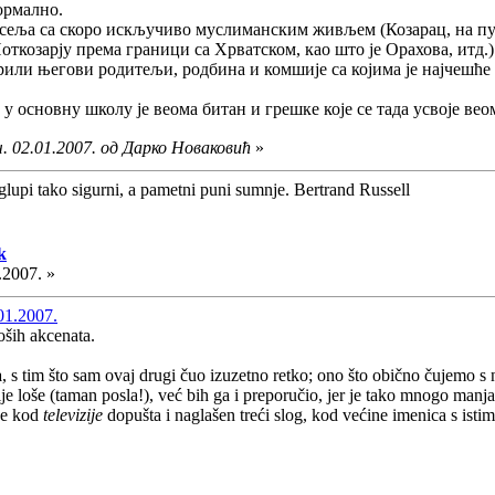
ормално.
асеља са скоро искључиво муслиманским живљем (Козарац, на пут
откозарју према граници са Хрватском, као што је Орахова, итд.)
оворили његови родитељи, родбина и комшије са којима је најчешћ
у основну школу је веома битан и грешке које се тада усвоје вео
. 02.01.2007. од Дарко Новаковић
»
glupi tako sigurni, a pametni puni sumnje. Bertrand Russell
k
.2007. »
01.2007.
loših akcenata.
a
, s tim što sam ovaj drugi čuo izuzetno retko; ono što obično čujemo 
je loše (taman posla!), već bih ga i preporučio, jer je tako mnogo manj
 se kod
televizije
dopušta i naglašen treći slog, kod većine imenica s ist