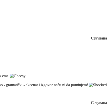
Сачувана
a vrat.
lno - gramatički - akcenat i izgovor neću ni da pominjem!
Сачувана