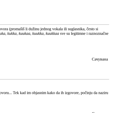
ora (promašiš li dužinu jednog vokala ili suglasnika, često si
uka
,
kukka
,
kuukaa
,
kuukka
,
kuukkaa
sve su legitimne i raznoznačne
Сачувана
govoru... Tek kad im objasnim kako da ih izgovore, počinju da naziru