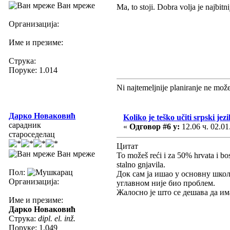
Ван мреже
Ma, to stoji. Dobra volja je najbitn
Организација:
Име и презиме:
Струка:
Поруке: 1.014
Ni najtemeljnije planiranje ne mož
Дарко Новаковић
Koliko je teško učiti srpski jezi
сарадник
«
Одговор #6 у:
12.06 ч. 02.01
староседелац
Цитат
Ван мреже
To možeš reći i za 50% hrvata i bos
stalno gnjavila.
Пол:
Док сам ја ишао у основну шко
Организација:
углавном није био проблем.
Жалосно је што се дешава да им
Име и презиме:
Дарко Новаковић
Струка:
dipl. el. inž.
Поруке: 1.049