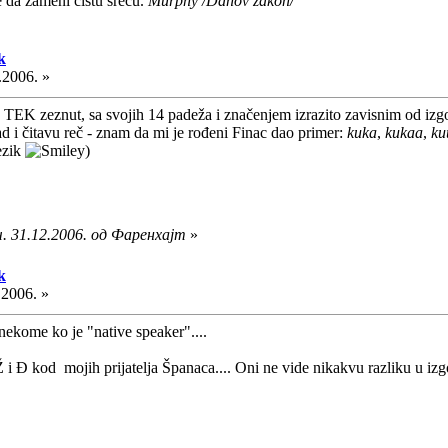
e da zameni čistu sreću.
Murphy /Danov zakon/
k
.2006. »
TEK zeznut, sa svojih 14 padeža i značenjem izrazito zavisnim od izgov
 i čitavu reč - znam da mi je rođeni Finac dao primer:
kuka
,
kukaa
,
ku
jezik
)
. 31.12.2006. од Фаренхајт
»
k
.2006. »
 nekome ko je "native speaker"....
Ž i Đ kod mojih prijatelja Španaca.... Oni ne vide nikakvu razliku u iz