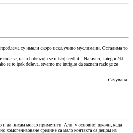
а проблема су имали скоро искључиво муслимани. Осталима то
ode se, rastu i obrazuju se u istoj sredini... Naravno, kategorički
ko se to ipak dešava, stvarno me intrigira da saznam razloge za
Сачувана
ро и да нисам могао приметити. Али, у основној школи, када
но хомогенизоване средине са мало контакта са децом из